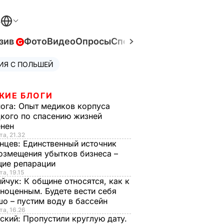
В
зив
Фото
Видео
Опросы
Спецпроекты
Война в Ук
ИЯ С ПОЛЬШЕЙ
ЖИЕ БЛОГИ
нога:
Опыт медиков корпуса
кого по спасению жизней
енен
та, 21.32
нцев:
Единственный источник
озмещения убытков бизнеса –
щие репарации
та, 19.15
ийчук:
К общине относятся, как к
ноценным. Будете вести себя
о – пустим воду в бассейн
та, 16.26
ский:
Пропустили круглую дату.