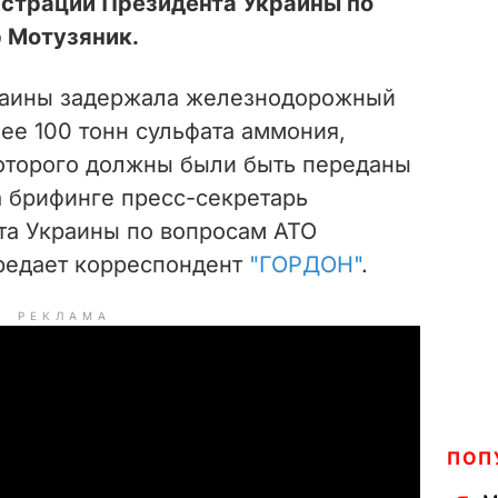
страции Президента Украины по
 Мотузяник.
раины задержала железнодорожный
ее 100 тонн сульфата аммония,
которого должны были быть переданы
а брифинге пресс-секретарь
та Украины по вопросам АТО
редает корреспондент
"ГОРДОН"
.
РЕКЛАМА
ПОП