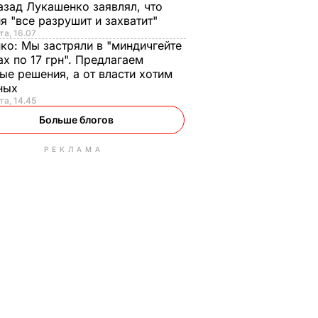
азад Лукашенко заявлял, что
я "все разрушит и захватит"
та, 16.07
нко:
Мы застряли в "миндичгейте
ах по 17 грн". Предлагаем
ые решения, а от власти хотим
ных
та, 14.45
Больше блогов
РЕКЛАМА