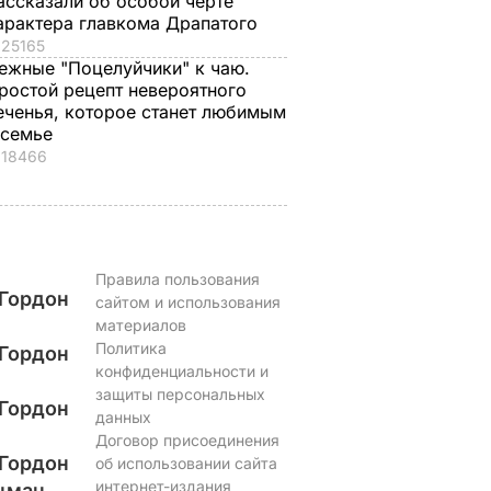
ассказали об особой черте
арактера главкома Драпатого
25165
ежные "Поцелуйчики" к чаю.
ростой рецепт невероятного
еченья, которое станет любимым
 семье
18466
Правила пользования
Гордон
сайтом и использования
материалов
Политика
Гордон
конфиденциальности и
защиты персональных
Гордон
данных
Договор присоединения
Гордон
об использовании сайта
интернет-издания
цман