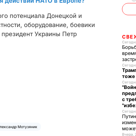
я действий НАТО в Европе?
го потенциала Донецкой и
стности, оборудование, боевики
 президент Украины Петр
СВЕ
Сегодня
Борьб
время
застр
Сегодня
Трамп
тоже
Сегодня
"Войн
пред
с тре
"избе
Сегодня
Путин
измен
лександр Мотузяник
може
Вчера, 