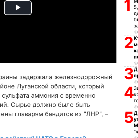
1
М
5
P
д
б
з
l
2
К
a
м
к
y
п
3
V
Д
п
краины задержала железнодорожный
i
йоне Луганской области, который
4
З
к
н сульфата аммония с временно
d
г
ий. Сырье должно было быть
e
5
Д
чены главарям бандитов из "ЛНР", –
у
o
М
"