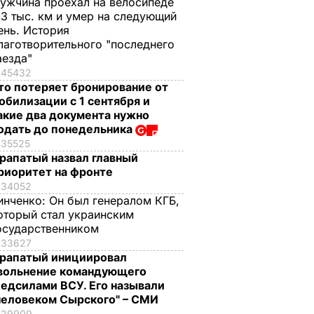
ужчина проехал на велосипеде
,3 тыс. км и умер на следующий
ень. История
лаготворительного "последнего
аезда"
45432
то потеряет бронирование от
обилизации с 1 сентября и
акие два документа нужно
одать до понедельника
35525
рапатый назвал главный
риоритет на фронте
34052
инченко:
Он был генералом КГБ,
оторый стал украинским
осударственником
33627
рапатый инициировал
вольнение командующего
едсилами ВСУ. Его называли
человеком Сырского" – СМИ
29909