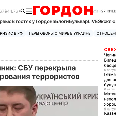
67
$44.76
+27 КИЕ
ервью
В гостях у Гордона
Блоги
Бульвар
LIVE
Эксклю
РИЗИС В РФ
ПЕРЕГОВОРЫ О МИРЕ В УКРАИНЕ
ОТНОШЕН
СВЕ
Чепи
Билец
бесц
ник: СБУ перекрыла
6 авгус
Гетма
ирования террористов
для в
буду
6 авгус
Матв
непол
хорош
6 авгус
Казан