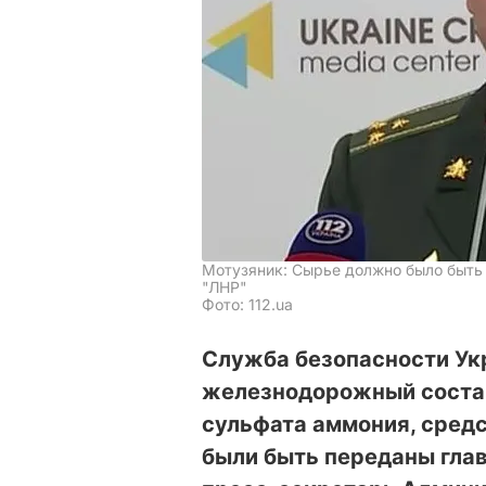
Мотузяник: Сырье должно было быть 
"ЛНР"
Фото: 112.ua
Служба безопасности У
железнодорожный состав
сульфата аммония, сред
были быть переданы глав