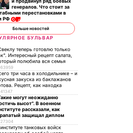
и продвинул ряд боевых
нет
генералов. Что стоит за
табными перестановками в
12 апреля,
А В
ВОЙНА В
и РФ
ИНЕ
УКРАИНЕ
13.19
Больше новостей
УЛЯРНОЕ БУЛЬВАР
Свеклу теперь готовлю только
ак". Интересный рецепт салата,
оторый полюбила вся семья
63959
сего три часа в холодильнике – и
кусная закуска из баклажанов
отова. Рецепт, как находка
, что
"Хрустящие
Жену Роналду
41347
.
снаружи и нежные
назвали толстой. Ч
Такие могут неожиданно
нейшей
внутри". Самые
сказал ее обидчик
остичь высот". В военном
вкусные жареные
футболист
нституте рассказали, как
кабачки
рапатый защищал диплом
ВАР
6 августа, 17.50
БУЛЬВАР
27304
6 августа, 18.09
БУЛЬВАР
 институте танковых войск