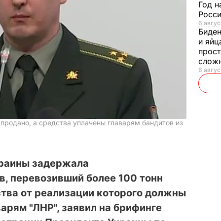
Год н
Росси
6 авгус
Биде
и яйц
прост
слож
6 авгус
продано, а средства уплачены главарям бандитов из
краины задержала
, перевозивший более 100 тонн
ства от реализации которого должны
арям "ЛНР", заявил на брифинге