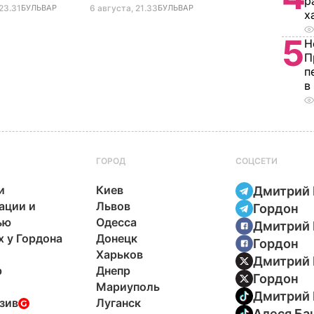
р
23.31
БУЛЬВАР
6 августа, 21.33
БУЛЬВАР
х
5
Н
П
п
в
ГОРОД
СОЦСЕТИ
и
Киев
Дмитрий 
ации и
Львов
Гордон
ью
Одесса
Дмитрий 
х у Гордона
Донецк
Гордон
Харьков
Дмитрий 
р
Днепр
Гордон
Мариуполь
Дмитрий 
зив
Луганск
Алеся Ба