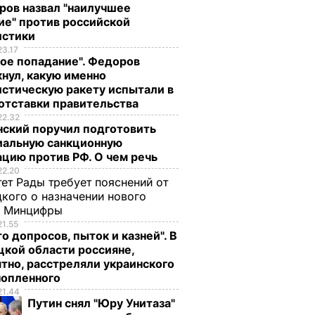
ров назвал "наилучшее
ие" против российской
истики
23.17
ое попадание". Федоров
нул, какую именно
стическую ракету испытали в
отставки правительства
22.32
нский поручил подготовить
иальную санкционную
цию против РФ. О чем речь
22.20
ет Рады требует пояснений от
кого о назначении нового
ы Минцифры
21.55
о
Спикер АП по
о допросов, пыток и казней". В
О
вопросам АТО
кой области россияне,
тно, расстреляли украинского
Мотузяник:
нопленного
ибывают
Погибших среди
21.44
ди
украинских военных
Путин снял "Юру Унитаза"
за минувшие сутки