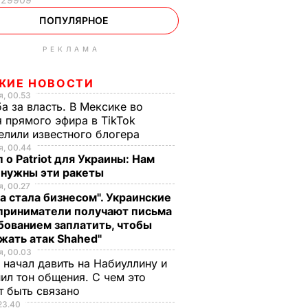
ПОПУЛЯРНОЕ
РЕКЛАМА
ЖИЕ НОВОСТИ
, 00.53
а за власть. В Мексике во
 прямого эфира в TikTok
елили известного блогера
, 00.44
 о Patriot для Украины: Нам
 нужны эти ракеты
, 00.27
а стала бизнесом". Украинские
приниматели получают письма
бованием заплатить, чтобы
жать атак Shahed"
, 00.03
 начал давить на Набиуллину и
ил тон общения. С чем это
т быть связано
23.40