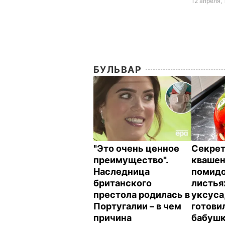
12 апреля, 
БУЛЬВАР
"Это очень ценное
Секрет
преимущество".
кваше
Наследница
помидо
британского
листья
престола родилась в
уксуса
Португалии – в чем
готови
причина
бабуш