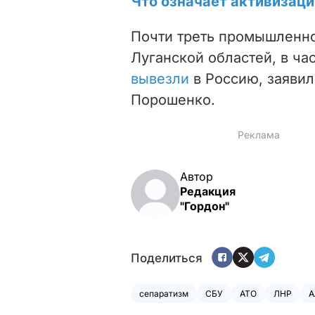
Что означает активизаци
Почти треть промышленно
Луганской областей, в ча
вывезли
в Россию,
заявил
Порошенко.
Автор
Редакция
"Гордон"
Поделиться
сепаратизм
СБУ
АТО
ЛНР
А