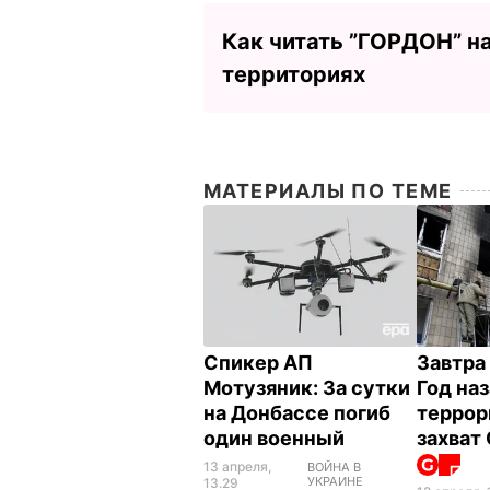
Как читать ”ГОРДОН” н
территориях
МАТЕРИАЛЫ ПО ТЕМЕ
Спикер АП
Завтра
Мотузяник: За сутки
Год на
на Донбассе погиб
террор
один военный
захват
13 апреля,
ВОЙНА В
УКРАИНЕ
13.29