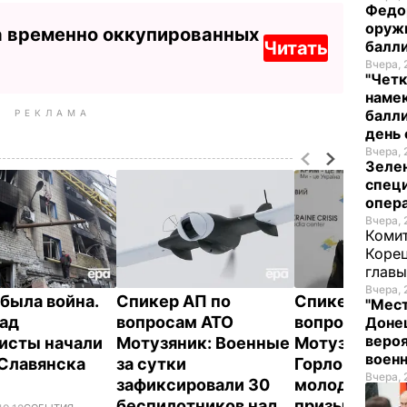
Федо
оруж
а временно оккупированных
Читать
балл
Вчера, 
"Четк
намек
балли
РЕКЛАМА
день 
Вчера, 
Зеле
спец
опера
Вчера, 
Комит
Корец
глав
Вчера, 
 была война.
Спикер АП по
Спикер АП п
"Мест
зад
вопросам АТО
вопросам АТ
Донец
вероя
исты начали
Мотузяник: Военные
Мотузяник: В
воен
 Славянска
за сутки
Горловку пр
Вчера, 
зафиксировали 30
молодые лю
беспилотников над
призывного