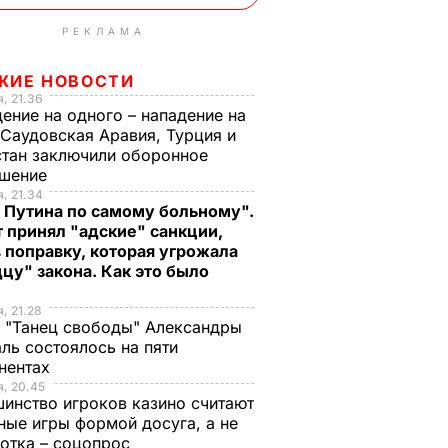
РЕКЛАМА
ЖИЕ НОВОСТИ
, 21.36
ение на одного – нападение на
 Саудовская Аравия, Турция и
тан заключили оборонное
ашение
, 21.34
 Путина по самому больному".
 принял "адские" санкции,
 поправку, которая угрожала
цу" закона. Как это было
, 21.28
 "Танец свободы" Александры
ль состоялось на пяти
нентах
, 20.45
инство игроков казино считают
ные игры формой досуга, а не
отка – соцопрос