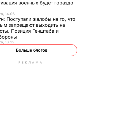
ивация военных будет гораздо
та, 14.06
ун:
Поступали жалобы на то, что
ым запрещают выходить на
сты. Позиция Генштаба и
бороны
та, 13.22
Больше блогов
РЕКЛАМА