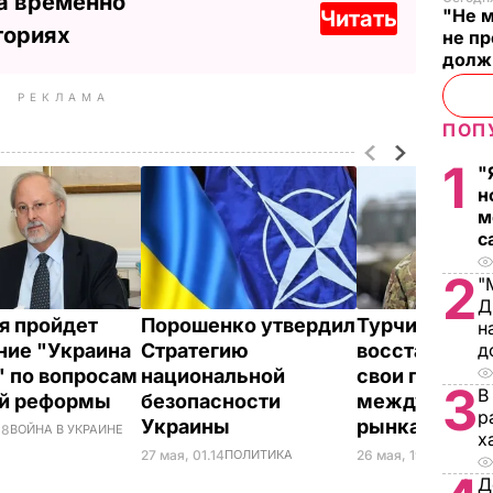
а временно
"Не м
Читать
ториях
не п
долж
РЕКЛАМА
ПОП
1
"
н
м
с
2
"
Д
я пройдет
Порошенко утвердил
Турчинов: Ук
н
ние "Украина
Стратегию
восстанавлив
д
" по вопросам
национальной
свои позиции
3
В
ой реформы
безопасности
международ
р
Украины
рынках воор
18
ВОЙНА В УКРАИНЕ
х
27 мая, 01.14
ПОЛИТИКА
26 мая, 19.38
ВОЙНА 
Д