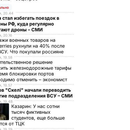
ально
, 20.44
 стал избегать поездок в
ны РФ, куда регулярно
тают дроны – СМИ
, 20.16
жи военных товаров на
erries рухнули на 40% после
ВСУ. Что покупали россияне
, 19.58
тельственное решение
сить железнодорожные тарифы
емя блокировки портов
одимо отменить – экономист
, 19.57
в "Скелі" начали переводить
угие подразделения ВСУ – СМИ
, 19.48
Казарин:
У нас сотни
тысяч фиктивных
студентов, еще больше
тся от ТЦК
, 19.29