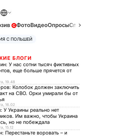
В
юзив
Фото
Видео
Опросы
Спецпроекты
Война в У
ИЯ С ПОЛЬШЕЙ
ЖИЕ БЛОГИ
рин:
У нас сотни тысяч фиктивных
нтов, еще больше прячется от
та, 19.48
оров:
Колобок должен заключить
акт на СВО. Орки умирали бы от
тья
та, 16.02
н:
У Украины реально нет
иков. Им важно, чтобы Украина
сь, но не побеждала
а, 15.12
н:
Перестаньте воровать – и