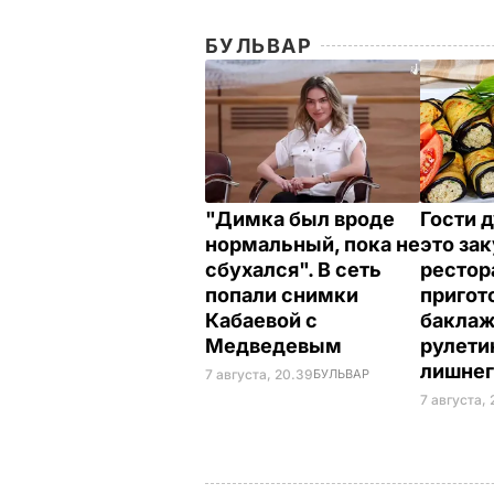
БУЛЬВАР
"Димка был вроде
Гости 
нормальный, пока не
это зак
сбухался". В сеть
рестор
попали снимки
пригот
Кабаевой с
бакла
Медведевым
рулети
лишне
7 августа, 20.39
БУЛЬВАР
7 августа, 