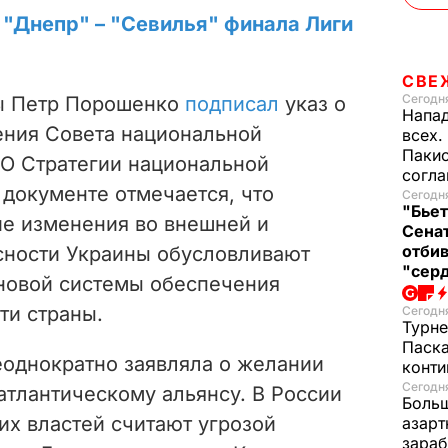
е "Днепр" – "Севилья" финала Лиги
СВЕ
Сегодня
ны Петр Порошенко
подписал
указ о
Напад
ения Совета национальной
всех.
Пакис
"О Стратегии национальной
согл
 документе отмечается, что
Сегодня
"Бьет
ие изменения во внешней и
Сенат
отбив
сности Украины обусловливают
"серд
новой системы обеспечения
ти страны.
Сегодня
Турне
Паска
еоднократно заявляла о желании
конти
Сегодня
атлантическому альянсу. В России
Больш
их властей считают угрозой
азарт
зараб