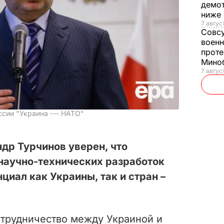
демот
ниже
7 авгус
Совс
военн
проте
Мино
7 авгус
ссии "Украина --- НАТО"
др Турчинов уверен, что
научно-технических разработок
циал как Украины, так и стран –
трудничество между Украиной и