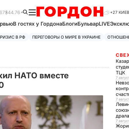
67
$44.76
+27 КИЕ
ервью
В гостях у Гордона
Блоги
Бульвар
LIVE
Экскл
РИЗИС В РФ
ПЕРЕГОВОРЫ О МИРЕ В УКРАИНЕ
ОТНОШЕН
СВЕ
Каза
студе
ТЦК
жил НАТО вместе
7 авгус
Невз
70
контр
счас
7 авгус
Леви
союзн
драла
7 август
Жори