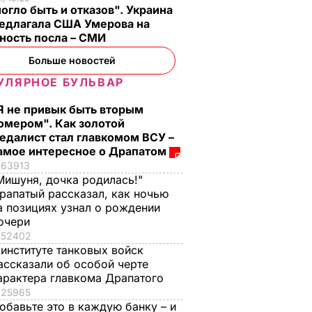
огло быть и отказов". Украина
редлагала США Умерова на
ность посла – СМИ
Больше новостей
УЛЯРНОЕ БУЛЬВАР
Я не привык быть вторым
омером". Как золотой
едалист стал главкомом ВСУ –
амое интересное о Драпатом
63913
Мишуня, дочка родилась!"
рапатый рассказал, как ночью
раина
Генсек НАТО: У нас
а позициях узнал о рождении
ает
есть доказательства
очери
52402
 на
присутствия
 институте танковых войск
ных
российских войск на
ассказали об особой черте
ужений
Донбассе
арактера главкома Драпатого
В УКРАИНЕ
26 мая, 11.27
МИР
25965
обавьте это в каждую банку – и