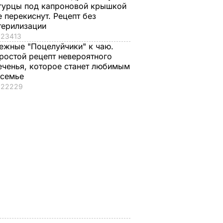
гурцы под капроновой крышкой
е перекиснут. Рецепт без
терилизации
23413
ежные "Поцелуйчики" к чаю.
ростой рецепт невероятного
еченья, которое станет любимым
 семье
22229
 с
Три важных шага – и
Тину Кароль,
ая гора
ваш салат из свеклы
которая "впервые в
о пух,
будет невероятным
жизни расслабилас
ова.
и поверила
7 августа, 17.29
БУЛЬВАР
ий
чувствам", вызвали
на допрос. Что
произошло
ВАР
7 августа, 17.28
БУЛЬВАР