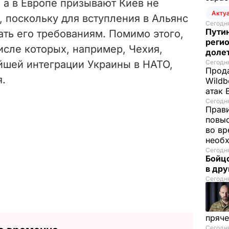
 а в Европе призывают Киев не
Акту
 поскольку для вступления в Альянс
Сегодня
Путин
ть его требованиям. Помимо этого,
регио
исле которых, например, Чехия,
доле
йшей интеграции Украины в НАТО,
Сегодня
Прода
я.
Wildb
атак 
Сегодня
Прави
повы
во вр
необх
Сегодня
Бойцо
в др
Сегодня
пряче
Сегодня