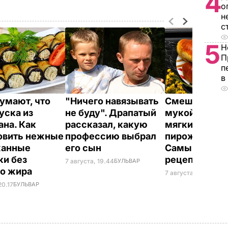
4
о
н
с
5
Н
П
п
в
думают, что
"Ничего навязывать
Смешайте это
уска из
не буду". Драпатый
мукой – и цел
ана. Как
рассказал, какую
мягких, словн
овить нежные
профессию выбрал
пирожков гот
жанные
его сын
Самый лучш
ки без
рецепт
7 августа, 19.44
БУЛЬВАР
го жира
7 августа, 18.16
БУЛЬ
20.17
БУЛЬВАР