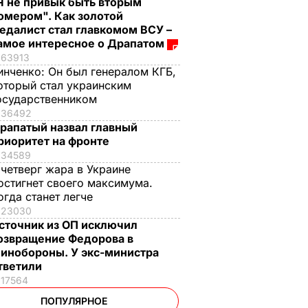
Я не привык быть вторым
омером". Как золотой
едалист стал главкомом ВСУ –
амое интересное о Драпатом
63913
инченко:
Он был генералом КГБ,
оторый стал украинским
осударственником
36492
рапатый назвал главный
риоритет на фронте
34589
 четверг жара в Украине
остигнет своего максимума.
огда станет легче
23030
сточник из ОП исключил
озвращение Федорова в
инобороны. У экс-министра
тветили
17564
ПОПУЛЯРНОЕ