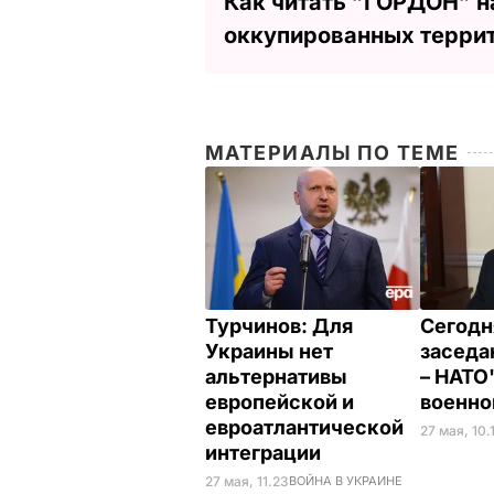
Как читать ”ГОРДОН” н
оккупированных терри
МАТЕРИАЛЫ ПО ТЕМЕ
Турчинов: Для
Сегодн
Украины нет
заседа
альтернативы
– НАТО
европейской и
военн
евроатлантической
27 мая, 10.
интеграции
27 мая, 11.23
ВОЙНА В УКРАИНЕ