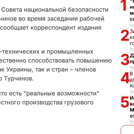
1
V
"
н
ь Совета национальной безопасности
м
i
чинов во время заседания рабочей
с
, сообщает корреспондент издания
d
2
З
к
e
г
о-технических и промышленных
3
o
Д
ественно способствовать повышению
п
к Украины, так и стран – членов
4
В
р Турчинов.
д
К
что есть "реальные возможности"
5
И
стного производства грузового
в
М
о