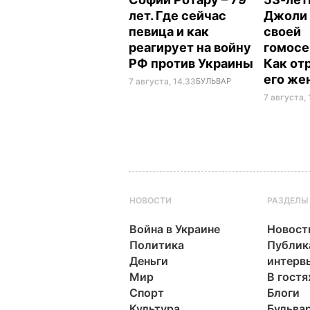
лет. Где сейчас
Джоли 
певица и как
своей
реагирует на войну
гомосе
РФ против Украины
Как от
его же
7 августа, 14.33
БУЛЬВАР
7 августа, 
НОВОСТИ
РАЗДЕЛЫ
Война в Украине
Новост
Политика
Публик
Деньги
интерв
Мир
В гостя
Спорт
Блоги
Культура
Бульва