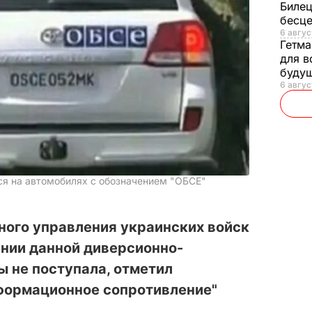
Билец
бесц
6 авгус
Гетма
для в
буду
6 авгус
я на автомобилях с обозначением "ОБСЕ"
ного управления украинских войск
нии данной диверсионно-
 не поступала, отметил
формационное сопротивление"