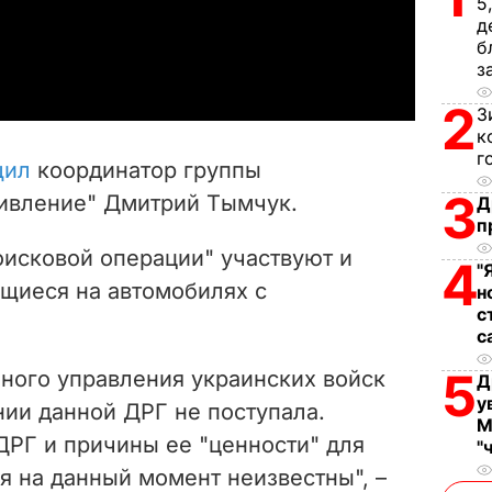
5
д
a
б
з
y
2
З
к
V
г
щил
координатор группы
i
3
ивление" Дмитрий Тымчук.
Д
п
d
оисковой операции" участвуют и
4
"
e
щиеся на автомобилях с
н
с
o
с
5
нного управления украинских войск
Д
у
ии данной ДРГ не поступала.
М
ДРГ и причины ее "ценности" для
"
я на данный момент неизвестны", –