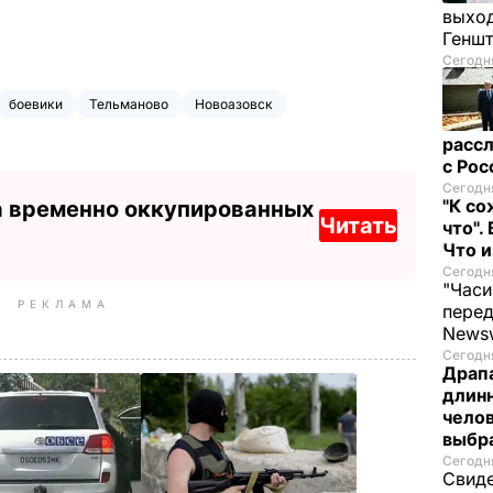
выход
Генш
Сегодня
боевики
Тельманово
Новоазовск
рассл
с Ро
Сегодня
"К со
а временно оккупированных
Читать
что".
Что 
Сегодня
"Часи
РЕКЛАМА
пере
News
Сегодня
Драпа
длинн
челов
выбра
Сегодня
Свиде