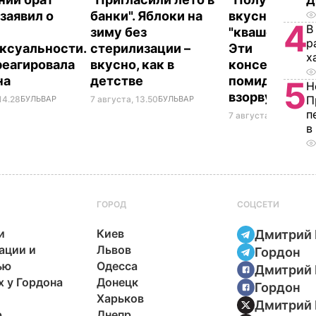
Д
заявил о
банки". Яблоки на
вкусными, с 
4
В
зиму без
"квашеной" н
р
ксуальности.
стерилизации –
Эти
х
реагировала
вкусно, как в
консервиров
на
детстве
помидоры то
5
Н
взорвут кры
П
14.28
БУЛЬВАР
7 августа, 13.50
БУЛЬВАР
п
7 августа, 13.08
БУЛ
в
ГОРОД
СОЦСЕТИ
и
Киев
Дмитрий 
ации и
Львов
Гордон
ью
Одесса
Дмитрий 
х у Гордона
Донецк
Гордон
Харьков
Дмитрий 
р
Днепр