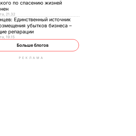
кого по спасению жизней
енен
та, 21.32
нцев:
Единственный источник
озмещения убытков бизнеса –
щие репарации
та, 19.15
Больше блогов
РЕКЛАМА