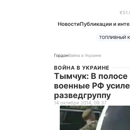
€51.
Новости
Публикации и инт
ТОПЛИВНЫЙ К
Гордон
Война в Украине
ВОЙНА В УКРАИНЕ
Тымчук: В полосе
военные РФ усил
разведгруппу
14 октября 2014, 09.37