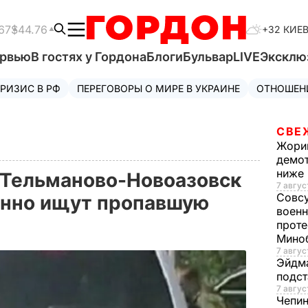
67
$44.76
+32 КИЕ
ервью
В гостях у Гордона
Блоги
Бульвар
LIVE
Эксклю
РИЗИС В РФ
ПЕРЕГОВОРЫ О МИРЕ В УКРАИНЕ
ОТНОШЕН
СВЕ
Жори
демот
ниже
 Тельманово-Новоазовск
7 авгус
Совс
енно ищут пропавшую
военн
проте
Мино
7 авгус
Эйдм
подст
7 авгус
Чепи