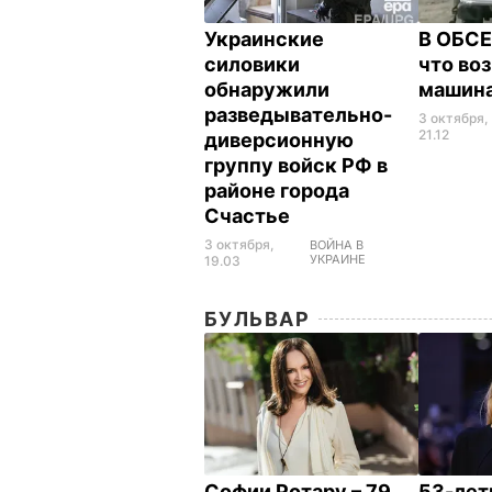
Украинские
В ОБСЕ
силовики
что воз
обнаружили
машина
разведывательно-
3 октября,
21.12
диверсионную
группу войск РФ в
районе города
Счастье
3 октября,
ВОЙНА В
УКРАИНЕ
19.03
БУЛЬВАР
Софии Ротару – 79
53-лет