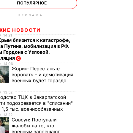
ПОПУЛЯРНОЕ
РЕКЛАМА
ЖИЕ НОВОСТИ
, 14.21
Крым близится к катастрофе,
а Путина, мобилизация в РФ.
 Гордона с Узловой.
сляция
, 14.06
Жорин:
Перестаньте
воровать – и демотивация
военных будет гораздо
, 13.52
одство ТЦК в Закарпатской
ти подозревается в "списании"
 1,5 тыс. военнообязанных
, 13.22
Совсун:
Поступали
жалобы на то, что
военным запрещают