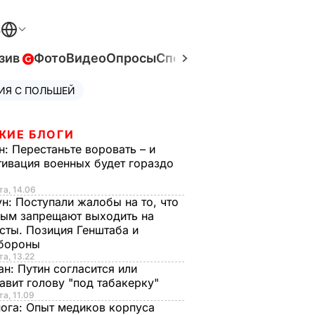
В
зив
Фото
Видео
Опросы
Спецпроекты
Война в Ук
ИЯ С ПОЛЬШЕЙ
ЖИЕ БЛОГИ
н:
Перестаньте воровать – и
ивация военных будет гораздо
та, 14.06
ун:
Поступали жалобы на то, что
ым запрещают выходить на
сты. Позиция Генштаба и
бороны
та, 13.22
ан:
Путин согласится или
авит голову "под табакерку"
та, 11.09
нога:
Опыт медиков корпуса