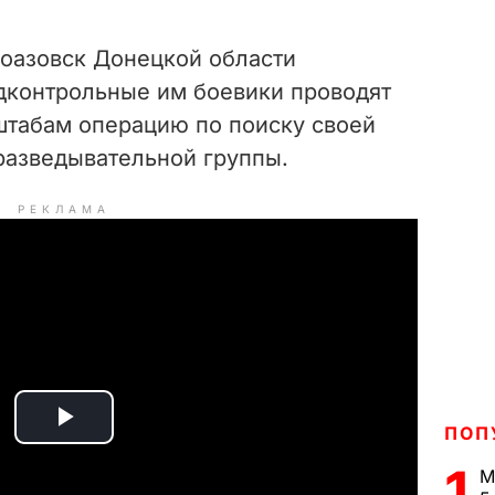
оазовск Донецкой области
дконтрольные им боевики проводят
табам операцию по поиску своей
азведывательной группы.
РЕКЛАМА
ПОП
P
1
М
l