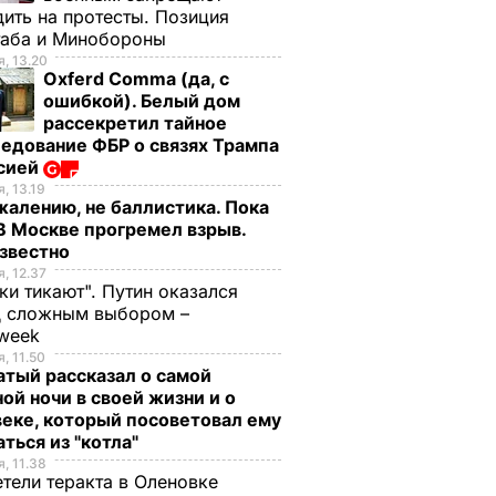
ить на протесты. Позиция
таба и Минобороны
, 13.20
Oxferd Comma (да, с
ошибкой). Белый дом
рассекретил тайное
едование ФБР о связях Трампа
ссией
, 13.19
жалению, не баллистика. Пока
 В Москве прогремел взрыв.
известно
, 12.37
ки тикают". Путин оказался
д сложным выбором –
week
, 11.50
тый рассказал о самой
ой ночи в своей жизни и о
еке, который посоветовал ему
ться из "котла"
, 11.38
тели теракта в Оленовке