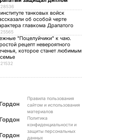
рапатый защищал диплом
легкой
болел четыре года".
боя". Саливанчук
28536
 институте танковых войск
откой".
Умер супруг 88-
сделала заявление 
ассказали об особой черте
летней
своей жизни
арактера главкома Драпатого
анные
Кадочниковой – 63-
7 августа, 12.16
БУЛЬВАР
25565
чно не
летний адвокат Галь
ежные "Поцелуйчики" к чаю.
шки
ростой рецепт невероятного
7 августа, 13.08
БУЛЬВАР
еченья, которое станет любимым
ЬВАР
 семье
21532
Правила пользования
Гордон
сайтом и использования
материалов
Политика
Гордон
конфиденциальности и
защиты персональных
Гордон
данных