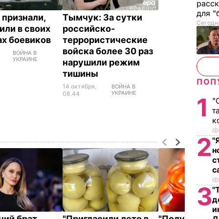
расск
для "
 признали,
Тымчук: За сутки
Сегодня
или в своих
российско-
х боевиков
террористические
войска более 30 раз
ВОЙНА В
УКРАИНЕ
нарушили режим
тишины
ПОП
14 октября,
ВОЙНА В
УКРАИНЕ
08.44
1
"
т
к
2
"
н
с
с
3
"
д
и
ний брат
"Пригласили лето в
"Получаются