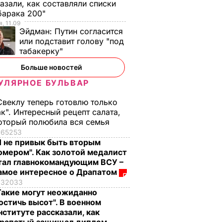
азали, как составляли списки
барака 200"
, 11.09
Эйдман:
Путин согласится
или подставит голову "под
табакерку"
Больше новостей
УЛЯРНОЕ БУЛЬВАР
Свеклу теперь готовлю только
ак". Интересный рецепт салата,
оторый полюбила вся семья
65253
Я не привык быть вторым
омером". Как золотой медалист
тал главнокомандующим ВСУ –
амое интересное о Драпатом
32033
Такие могут неожиданно
остичь высот". В военном
нституте рассказали, как
 очень
"Я его люблю. Он
"Я не сдамся без