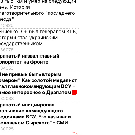
,3 тыс. км и умер на следующий
ень. История
лаготворительного "последнего
аезда"
45920
инченко:
Он был генералом КГБ,
оторый стал украинским
осударственником
36076
рапатый назвал главный
риоритет на фронте
34353
Я не привык быть вторым
омером". Как золотой медалист
тал главнокомандующим ВСУ –
амое интересное о Драпатом
32033
рапатый инициировал
вольнение командующего
едсилами ВСУ. Его называли
человеком Сырского" – СМИ
30025