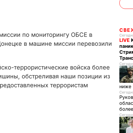
СВЕ
 миссии по мониторингу ОБСЕ в
Сегодня
LIVE
 Донецке в машине миссии перевозили
паник
Стрим
Тран
Сегодня
йско-террористические войска более
шины, обстреливая наши позиции из
предоставленных террористам
ниже
Сегодня
Руков
облас
более
Сегодня