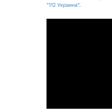
"112 Украина"
.