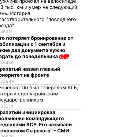
ужчина проехал на велосипеде
,3 тыс. км и умер на следующий
ень. История
лаготворительного "последнего
аезда"
45211
то потеряет бронирование от
обилизации с 1 сентября и
акие два документа нужно
одать до понедельника
35489
рапатый назвал главный
риоритет на фронте
33949
инченко:
Он был генералом КГБ,
оторый стал украинским
осударственником
33374
рапатый инициировал
вольнение командующего
едсилами ВСУ. Его называли
человеком Сырского" – СМИ
29879