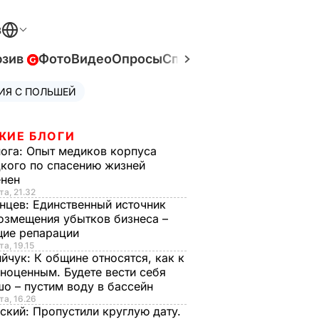
В
юзив
Фото
Видео
Опросы
Спецпроекты
Война в У
ИЯ С ПОЛЬШЕЙ
ЖИЕ БЛОГИ
нога:
Опыт медиков корпуса
кого по спасению жизней
енен
та, 21.32
нцев:
Единственный источник
озмещения убытков бизнеса –
щие репарации
та, 19.15
ийчук:
К общине относятся, как к
ноценным. Будете вести себя
о – пустим воду в бассейн
та, 16.26
ский:
Пропустили круглую дату.