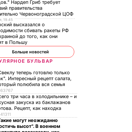
ов." Нардеп Гриб требует
 В УКРАИНЕ
вий правительства
сительно Червоноградской ЦОФ
, 19.45
ский высказался о
одимости сбивать ракеты РФ
краиной до того, как они
ят в Польшу
Больше новостей
УЛЯРНОЕ БУЛЬВАР
анут
Почему Чарльз III на
Галета с
Свеклу теперь готовлю только
самом деле
помидорами
ак". Интересный рецепт салата,
проигнорировал 45-
готовится легко, а
оторый полюбила вся семья
оды",
летие жены принца
получается – как в
63767
Гарри и не поздравил
ресторане. Рецепт
сего три часа в холодильнике – и
ь за
невестку
понравится всей
кусная закуска из баклажанов
семье
отова. Рецепт, как находка
6 августа, 16.28
БУЛЬВАР
41311
ВАР
6 августа, 15.45
БУЛЬВАР
Такие могут неожиданно
остичь высот". В военном