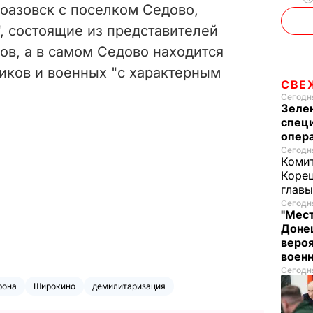
оазовск с поселком Седово,
, состоящие из представителей
ов, а в самом Седово находится
иков и военных "с характерным
СВЕ
Сегодня
Зеле
спец
опера
Сегодня
Комит
Корец
глав
Сегодня
"Мест
Донец
вероя
воен
Сегодня
рона
Широкино
демилитаризация