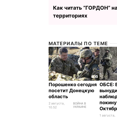
Как читать ”ГОРДОН” н
территориях
МАТЕРИАЛЫ ПО ТЕМЕ
Порошенко сегодня
ОБСЕ: 
посетит Донецкую
вынуд
область
наблю
покину
2 августа,
ВОЙНА В
УКРАИНЕ
10.52
Октяб
1 августа,