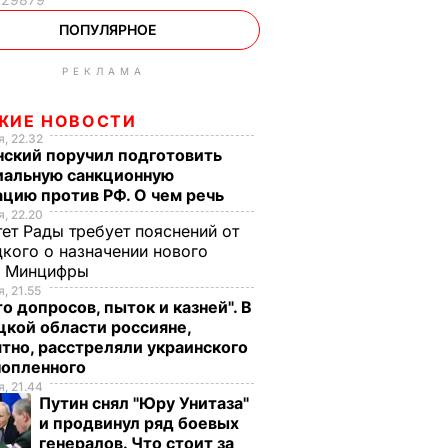
ПОПУЛЯРНОЕ
РЕКЛАМА
ЖИЕ НОВОСТИ
, 22.32
нский поручил подготовить
иальную санкционную
цию против РФ. О чем речь
, 22.20
ет Рады требует пояснений от
кого о назначении нового
ы Минцифры
, 21.55
о допросов, пыток и казней". В
кой области россияне,
тно, расстреляли украинского
нопленного
, 21.44
Путин снял "Юру Унитаза"
и продвинул ряд боевых
генералов. Что стоит за