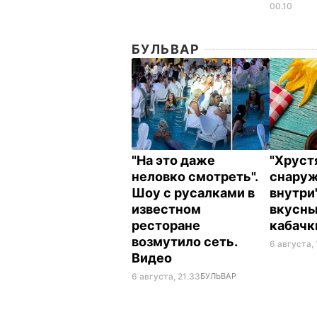
00.10
БУЛЬВАР
"На это даже
"Хрус
неловко смотреть".
снаруж
Шоу с русалками в
внутри
известном
вкусн
ресторане
кабач
возмутило сеть.
6 августа,
Видео
6 августа, 21.33
БУЛЬВАР