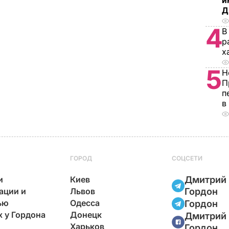
и
Д
4
В
р
х
5
Н
П
п
в
ГОРОД
СОЦСЕТИ
и
Киев
Дмитрий
ации и
Львов
Гордон
ью
Одесса
Гордон
х у Гордона
Донецк
Дмитрий
Харьков
Гордон