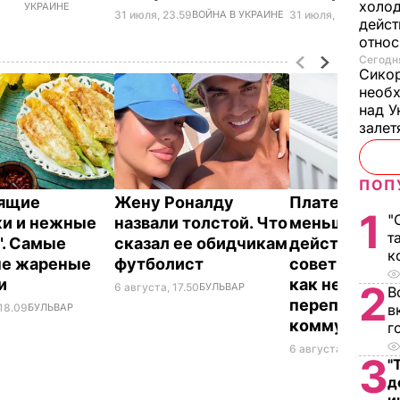
холод
УКРАИНЕ
31 июля, 23.59
ВОЙНА В УКРАИНЕ
31 июля, 13.30
ВОЙНА
дейст
отно
Сегодня
Сикор
необх
над У
залет
ПОП
тящие
Жену Роналду
Платежки ст
1
"
и и нежные
назвали толстой. Что
меньше –
т
". Самые
сказал ее обидчикам
действенные
к
ые жареные
футболист
советы "без в
ки
как не
2
6 августа, 17.50
БУЛЬВАР
В
переплачиват
 18.09
БУЛЬВАР
в
коммуналку
г
6 августа, 17.17
БУЛЬ
3
"
д