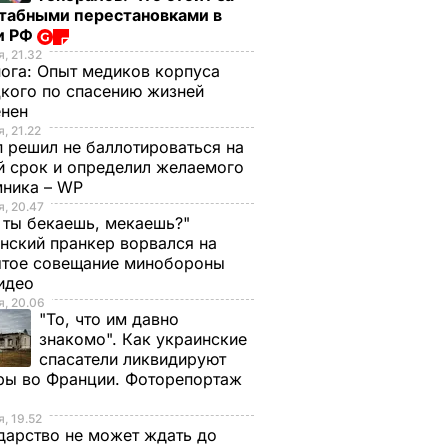
табными перестановками в
и РФ
, 21.32
нога:
Опыт медиков корпуса
кого по спасению жизней
енен
, 21.22
 решил не баллотироваться на
й срок и определил желаемого
мника – WP
, 20.47
 ты бекаешь, мекаешь?"
нский пранкер ворвался на
ытое совещание минобороны
Видео
, 20.06
"То, что им давно
ысенко:
знакомо". Как украинские
е сутки
спасатели ликвидируют
погибли
ры во Франции. Фоторепортаж
ских
нены
, 19.52
дарство не может ждать до