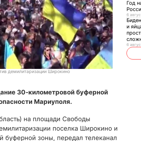
Год н
Росси
6 авгус
Биде
и яйц
прост
слож
6 авгус
тив демилитаризации Широкино
дание 30-километровой буферной
зопасности Мариуполя.
бласть) на площади Свободы
демилитаризации поселка Широкино и
й буферной зоны, передал телеканал