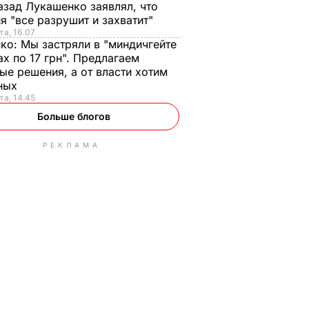
азад Лукашенко заявлял, что
я "все разрушит и захватит"
та, 16.07
нко:
Мы застряли в "миндичгейте
ах по 17 грн". Предлагаем
ые решения, а от власти хотим
ных
та, 14.45
Больше блогов
РЕКЛАМА