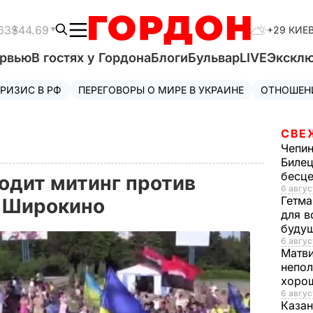
63
$44.69
+29 КИЕ
ервью
В гостях у Гордона
Блоги
Бульвар
LIVE
Экскл
РИЗИС В РФ
ПЕРЕГОВОРЫ О МИРЕ В УКРАИНЕ
ОТНОШЕН
СВЕ
Чепи
Билец
бесц
одит митинг против
6 авгус
Гетма
 Широкино
для в
буду
6 авгус
Матв
непол
хорош
6 авгус
Казан