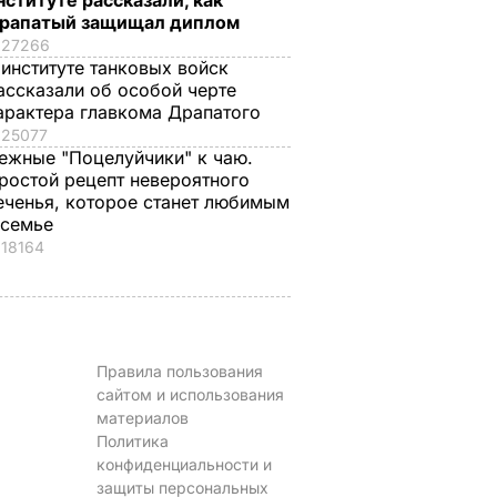
нституте рассказали, как
рапатый защищал диплом
27266
 институте танковых войск
ассказали об особой черте
арактера главкома Драпатого
25077
ежные "Поцелуйчики" к чаю.
ростой рецепт невероятного
еченья, которое станет любимым
 семье
18164
Правила пользования
сайтом и использования
материалов
Политика
конфиденциальности и
защиты персональных