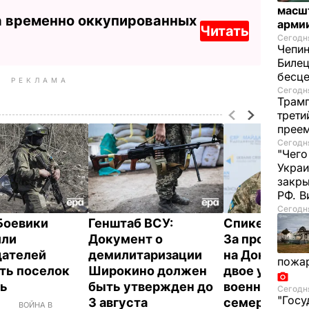
масш
а временно оккупированных
арми
Читать
Сегодня
Чепи
Билец
бесц
РЕКЛАМА
Сегодня
Трамп
трети
прее
Сегодня
"Чего
Украи
закр
РФ. 
Сегодня
Боевики
Генштаб ВСУ:
Спикер АП Л
или
Документ о
За прошедши
дателей
демилитаризации
на Донбассе 
пожа
ть поселок
Широкино должен
двое украин
рь
быть утвержден до
военных, ра
Сегодня
"Госу
3 августа
семеро
ВОЙНА В