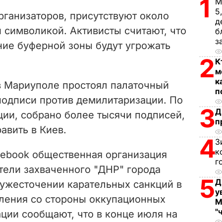
1
V
М
5
рганизаторов, присутствуют около
д
i
 символикой. Активисты считают, что
б
з
ние буферной зоны будут угрожать
d
2
К
e
м
к
 Мариуполе простоял палаточный
o
п
подписи против демилитаризации. По
3
Д
ции, собрано более тысячи подписей,
п
авить в Киев.
4
З
к
ebook общественная организация
г
тели захваченного "ДНР" города
5
Д
 ужесточении карательных санкций в
у
ления со стороны оккупационных
М
"
ации сообщают, что в конце июля на