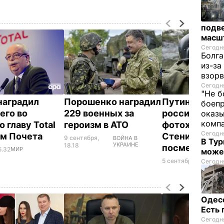
подве
масш
Сегодня
Болга
из-за
взорв
Сегодня
"Не б
наградил
Порошенко наградил
Путин наград
боепр
его во
229 военных за
российского
оказы
комп
 главу Total
героизм в АТО
фотожурнали
Сегодня
ом Почета
Стенина орд
9 сентября,
ВОЙНА В
В Тур
УКРАИНЕ
18.18
посмертно
5.32
МИР
може
5 сентября, 11.53
МИ
Сегодня
Одес
Есть
Сегодня