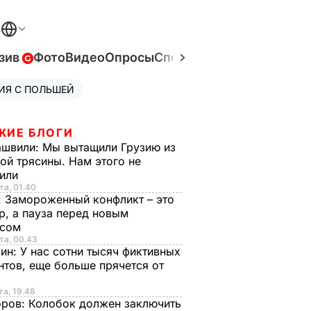
В
зив
Фото
Видео
Опросы
Спецпроекты
Война в Ук
ИЯ С ПОЛЬШЕЙ
ЖИЕ БЛОГИ
ашвили:
Мы вытащили Грузию из
ой трясины. Нам этого не
тили
та, 01.40
:
Замороженный конфликт – это
р, а пауза перед новым
исом
та, 00.43
рин:
У нас сотни тысяч фиктивных
нтов, еще больше прячется от
та, 19.48
оров:
Колобок должен заключить