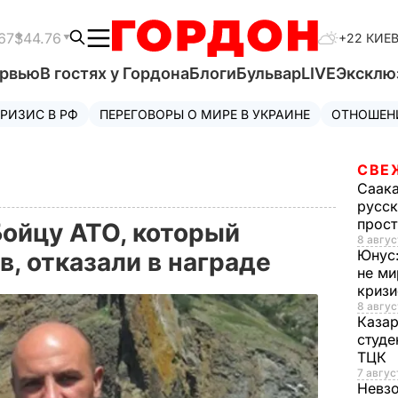
67
$44.76
+22 КИЕ
ервью
В гостях у Гордона
Блоги
Бульвар
LIVE
Эксклю
РИЗИС В РФ
ПЕРЕГОВОРЫ О МИРЕ В УКРАИНЕ
ОТНОШЕН
СВЕ
Саак
русск
прос
Бойцу АТО, который
8 авгус
Юнус
в, отказали в награде
не ми
криз
8 авгус
Каза
студе
ТЦК
7 авгус
Невз