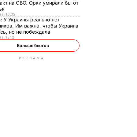
акт на СВО. Орки умирали бы от
тья
та, 16.02
н:
У Украины реально нет
иков. Им важно, чтобы Украина
сь, но не побеждала
а, 15.12
Больше блогов
РЕКЛАМА