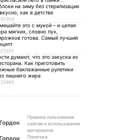
Пригласили лето в банки".
блоки на зиму без стерилизации
 вкусно, как в детстве
30303
мешайте это с мукой – и целая
ора мягких, словно пух,
ирожков готова. Самый лучший
ецепт
23352
ости думают, что это закуска из
есторана. Как приготовить
ежные баклажанные рулетики
ез лишнего жира
22965
Правила пользования
Гордон
сайтом и использования
материалов
Политика
Гордон