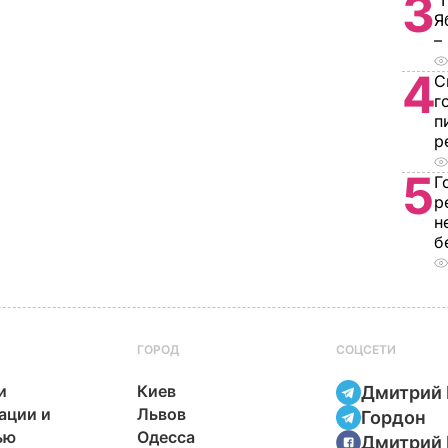
3
"
Я
–
4
С
г
п
р
5
Г
р
н
б
ГОРОД
СОЦСЕТИ
и
Киев
Дмитрий 
ации и
Львов
Гордон
ью
Одесса
Дмитрий 