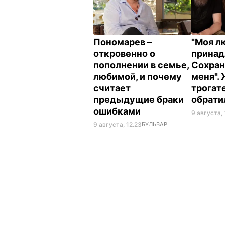
Пономарев –
"Моя л
откровенно о
принад
пополнении в семье,
Сохран
любимой, и почему
меня".
считает
трогат
предыдущие браки
обрати
ошибками
9 августа, 
9 августа, 12.23
БУЛЬВАР