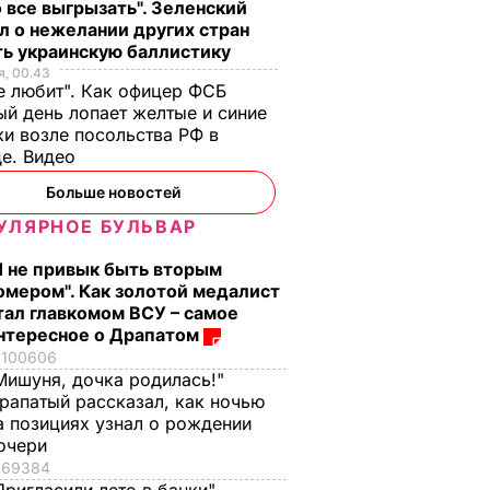
 все выгрызать". Зеленский
л о нежелании других стран
ть украинскую баллистику
, 00.43
 землю
Домашние вяленые
"Что смотрите?
е любит". Как офицер ФСБ
й день лопает желтые и синие
рапатый
помидоры к пицце,
Пишите рецепт!"
и возле посольства РФ в
ату из
салатам и в подарок.
Знаменитые
де. Видео
фильма
Закуска, которая в
херсонские
разы дешевле
помидоры, которы
Больше новостей
магазинной
можно есть уже на
ЬВАР
УЛЯРНОЕ БУЛЬВАР
второй день
9 августа, 08.44
БУЛЬВАР
Я не привык быть вторым
8 августа, 23.56
БУЛЬВАР
омером". Как золотой медалист
тал главкомом ВСУ – самое
нтересное о Драпатом
100606
Мишуня, дочка родилась!"
рапатый рассказал, как ночью
а позициях узнал о рождении
очери
69384