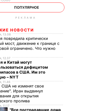
ПОПУЛЯРНОЕ
РЕКЛАМА
ЖИЕ НОВОСТИ
, 13.08
я повредила критически
й мост, движение к границе с
вой ограничено. Что нужно
ь
, 12.37
я и Китай могут
ользоваться дефицитом
ипасов в США. Им это
дно – NYT
, 11.46
 США не изменят свое
ение". Иран выдвинул
вания для открытия
зского пролива
, 11.17
"Все пострадавшие дома