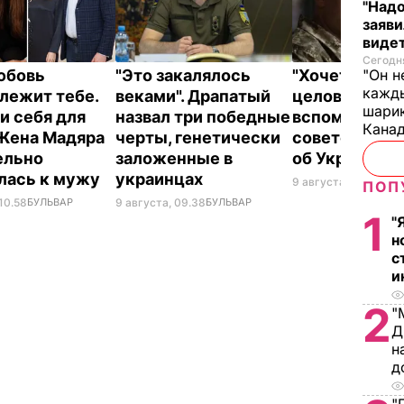
"Надо
заяви
виде
Сегодня
юбовь
"Это закалялось
"Хочется там
"Он н
кажды
лежит тебе.
веками". Драпатый
целовать". Д
шарик
и себя для
назвал три победные
вспомнил цит
Кана
 Жена Мадяра
черты, генетически
советского 
ельно
заложенные в
об Украине
лась к мужу
украинцах
9 августа, 09.01
БУЛ
ПОП
10.58
БУЛЬВАР
9 августа, 09.38
БУЛЬВАР
1
"
н
с
и
2
"
Д
н
д