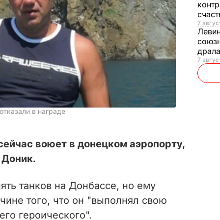
контр
счас
7 авгус
Леви
союзн
драла
7 август
отказали в награде
сейчас воюет в донецком аэропорту,
 Доник.
ять танков на Донбассе, но ему
ичине того, что он "выполнял свою
его героического".