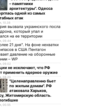
– памятники
архитектуры". Одесса
рглась одной из самых
табных атак
, 10.38
рия вызвала украинского посла
 дрона, который упал и
ался на ее территории
, 09.44
олее 21 дня". На фоне нехватки
ил
ипасов в США Пентагон
вает давление на оборонные
ании – WP
ста
, 09.02
еном
ции не исключают, что РФ
т применить ядерное оружие
Р
, 08.23
"Целенаправленно бьет
по жилым домам". РФ
атаковала Харьков,
су, Житомирскую область.
 погибшие
, 00.55