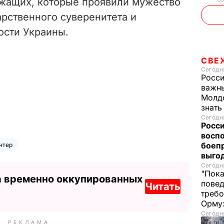
жащих, которые проявили мужество
арственного суверенитета и
ости Украины.
СВЕ
Сегодня
Росси
важны
Молдо
знат
Сегодня
Росси
восп
боепр
нтер
выго
Сегодня
"Пока
а временно оккупированных
повед
Читать
требо
Орму
Сегодня
РЕКЛАМА