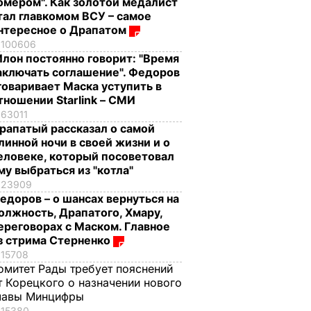
омером". Как золотой медалист
тал главкомом ВСУ – самое
нтересное о Драпатом
100606
Илон постоянно говорит: "Время
аключать соглашение". Федоров
говаривает Маска уступить в
тношении Starlink – СМИ
63011
рапатый рассказал о самой
линной ночи в своей жизни и о
еловеке, который посоветовал
му выбраться из "котла"
23909
едоров – о шансах вернуться на
олжность, Драпатого, Хмару,
ереговорах с Маском. Главное
з стрима Стерненко
15708
омитет Рады требует пояснений
т Корецкого о назначении нового
лавы Минцифры
15380