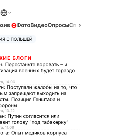
В
юзив
Фото
Видео
Опросы
Спецпроекты
Война в У
ИЯ С ПОЛЬШЕЙ
ЖИЕ БЛОГИ
н:
Перестаньте воровать – и
ивация военных будет гораздо
та, 14.06
ун:
Поступали жалобы на то, что
ым запрещают выходить на
сты. Позиция Генштаба и
бороны
та, 13.22
ан:
Путин согласится или
авит голову "под табакерку"
та, 11.09
нога:
Опыт медиков корпуса