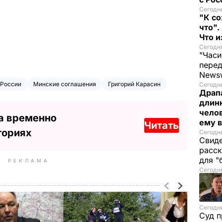
Сегодня
"К со
что".
Что 
Сегодня
"Часи
пере
News
России
Минские соглашения
Григорий Карасин
Сегодня
Драпа
длинн
челов
а временно
ему в
Читать
ториях
Сегодня
Свиде
расск
для "
РЕКЛАМА
Сегодня
Сегодня
Суд п