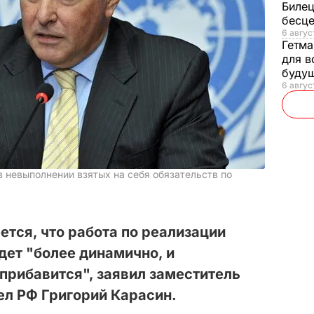
Билец
бесц
6 авгус
Гетма
для в
буду
6 август
в невыполнении взятых на себя обязательств по
ется, что работа по реализации
ет "более динамично, и
 прибавится", заявил заместитель
ел РФ Григорий Карасин.