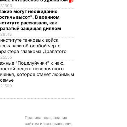
31303
 очень
"Я его люблю. Он
"Я не сдамся без
Такие могут неожиданно
легкой
болел четыре года".
боя". Саливанчук
остичь высот". В военном
откой".
Умер супруг 88-
сделала заявление 
нституте рассказали, как
рапатый защищал диплом
летней
своей жизни
28513
анные
Кадочниковой – 63-
7 августа, 12.16
БУЛЬВАР
 институте танковых войск
чно не
летний адвокат Галь
ассказали об особой черте
шки
7 августа, 13.08
БУЛЬВАР
арактера главкома Драпатого
ЬВАР
25555
ежные "Поцелуйчики" к чаю.
ростой рецепт невероятного
еченья, которое станет любимым
 семье
21500
Правила пользования
сайтом и использования