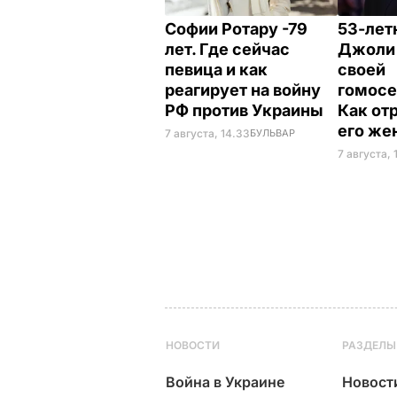
Софии Ротару -79
53-лет
лет. Где сейчас
Джоли 
певица и как
своей
реагирует на войну
гомосе
РФ против Украины
Как от
его же
7 августа, 14.33
БУЛЬВАР
7 августа, 
НОВОСТИ
РАЗДЕЛЫ
Война в Украине
Новост