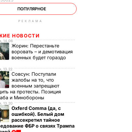
ПОПУЛЯРНОЕ
РЕКЛАМА
ЖИЕ НОВОСТИ
, 14.06
Жорин:
Перестаньте
воровать – и демотивация
военных будет гораздо
, 13.22
Совсун:
Поступали
жалобы на то, что
военным запрещают
ить на протесты. Позиция
таба и Минобороны
, 13.20
Oxferd Comma (да, с
ошибкой). Белый дом
рассекретил тайное
едование ФБР о связях Трампа
ссией