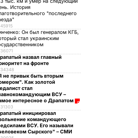
,3 тыс. км и умер на следующий
ень. История
лаготворительного "последнего
аезда"
45915
инченко:
Он был генералом КГБ,
оторый стал украинским
осударственником
36071
рапатый назвал главный
риоритет на фронте
34348
Я не привык быть вторым
омером". Как золотой
едалист стал
лавнокомандующим ВСУ –
амое интересное о Драпатом
31303
рапатый инициировал
вольнение командующего
едсилами ВСУ. Его называли
человеком Сырского" – СМИ
30025