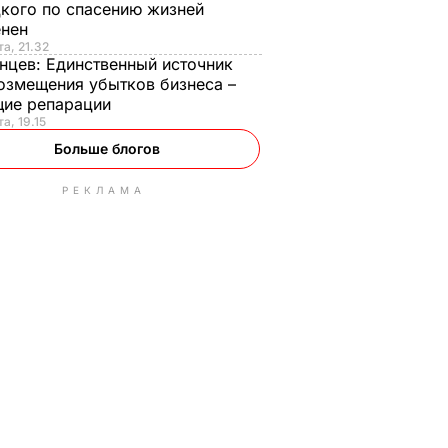
кого по спасению жизней
енен
та, 21.32
нцев:
Единственный источник
озмещения убытков бизнеса –
щие репарации
а, 19.15
Больше блогов
РЕКЛАМА