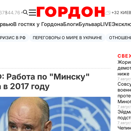
67
$44.76
+32 КИЕ
ервью
В гостях у Гордона
Блоги
Бульвар
LIVE
Экскл
РИЗИС В РФ
ПЕРЕГОВОРЫ О МИРЕ В УКРАИНЕ
ОТНОШЕН
СВЕ
Жори
демот
ниже
 Работа по "Минску"
7 авгус
Совс
 в 2017 году
военн
проте
Мино
7 авгус
Эйдм
подст
7 авгус
Чепи