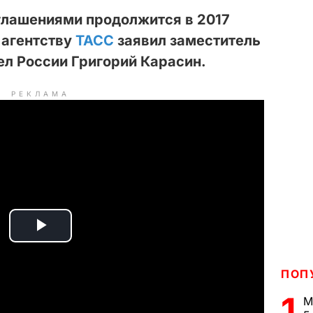
глашениями продолжится в 2017
 агентству
ТАСС
заявил заместитель
л России Григорий Карасин.
РЕКЛАМА
P
l
ПОП
1
a
М