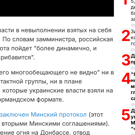
5
д
y
б
з
V
асти в невыполнении взятых на себя
2
З
i
к
. По словам замминистра, российская
г
бота пойдет "более динамично, и
d
3
Д
прибавится".
п
e
его многообещающего не видно" ни в
4
"
o
н
тактной группы, ни в плане
м
 которые украинские власти взяли на
г
с
нормандском формате.
5
Д
 заключен Минский протокол
(этот
у
М
 вторыми Минскими соглашениями).
"
ение огня на Донбассе, отвод