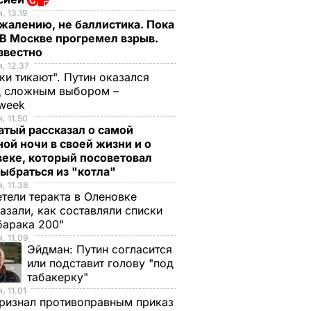
, 13.19
жалению, не баллистика. Пока
 В Москве прогремел взрыв.
известно
, 12.37
ки тикают". Путин оказался
д сложным выбором –
week
, 11.50
тый рассказал о самой
ой ночи в своей жизни и о
еке, который посоветовал
ыбраться из "котла"
, 11.38
тели теракта в Оленовке
азали, как составляли списки
барака 200"
, 11.09
Эйдман:
Путин согласится
или подставит голову "под
табакерку"
, 11.01
ризнал противоправным приказ