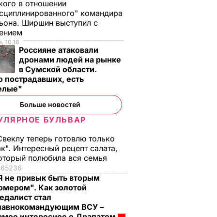
ого в отношении
сциплинированного" командира
ьона. Ширшин выступил с
лением
енко:
Портников: Пока
, 10.16
Россияне атаковали
нали,
Россия плюет на
дронами людей на рынке
Минские
в Сумской области.
ных
соглашения,
 пострадавших, есть
готовят
Плотницкий может
елые"
грабить Донбасс
Больше новостей
а
7 ноября, 21.35
ВОЙНА В УКРАИНЕ
краине
УЛЯРНОЕ БУЛЬВАР
 В УКРАИНЕ
Свеклу теперь готовлю только
ак". Интересный рецепт салата,
оторый полюбила вся семья
65236
Я не привык быть вторым
омером". Как золотой
едалист стал
лавнокомандующим ВСУ –
амое интересное о Драпатом