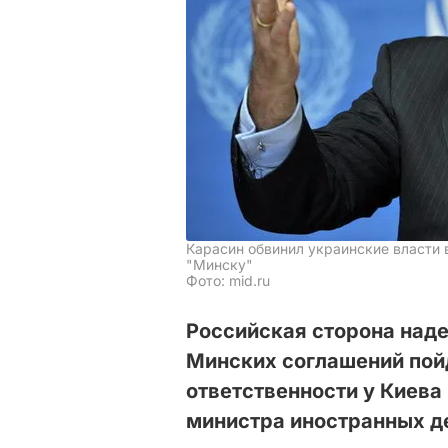
Карасин обвинил украинские власти 
"Минску"
Фото: mid.ru
Российская сторона наде
Минских соглашений пойд
ответственности у Киева
министра иностранных д