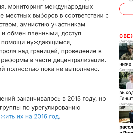
ия, мониторинг международных
е местных выборов в соответствии с
ством, амнистию участникам
 и обмен пленными, доступ
СВЕ
я помощи нуждающимся,
Сегодня
троля над границей, проведение в
 реформы в части децентрализации.
ниже
ий полностью пока не выполнено.
Сегодня
выход
ний заканчивалось в 2015 году, но
Генш
Сегодня
 группы по урегулированию
жить их на 2016 год
.
рассл
с Ро