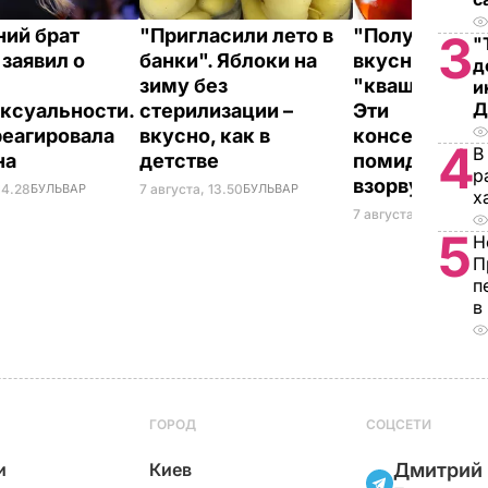
ний брат
"Пригласили лето в
"Получаются
3
"
заявил о
банки". Яблоки на
вкусными, с 
д
зиму без
"квашеной" н
и
Д
ксуальности.
стерилизации –
Эти
реагировала
вкусно, как в
консервиров
4
В
на
детстве
помидоры то
р
взорвут кры
14.28
БУЛЬВАР
7 августа, 13.50
БУЛЬВАР
х
7 августа, 13.08
БУЛ
5
Н
П
п
в
ГОРОД
СОЦСЕТИ
и
Киев
Дмитрий