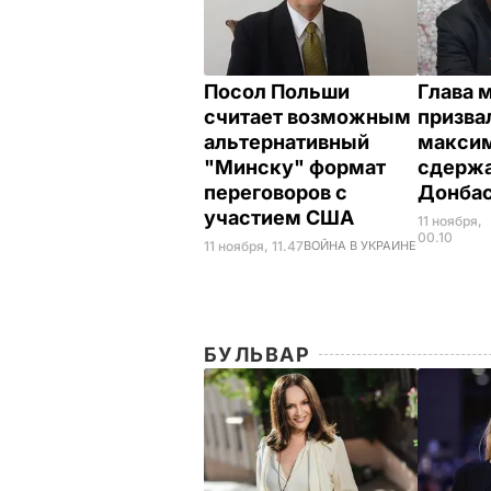
Посол Польши
Глава 
считает возможным
призва
альтернативный
макси
"Минску" формат
сдержа
переговоров с
Донба
участием США
11 ноября,
00.10
11 ноября, 11.47
ВОЙНА В УКРАИНЕ
БУЛЬВАР