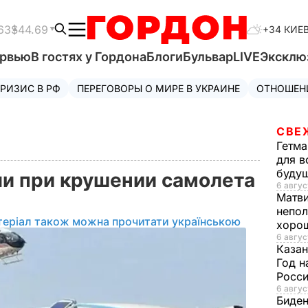
63
$44.69
+34 КИЕ
ервью
В гостях у Гордона
Блоги
Бульвар
LIVE
Эксклю
РИЗИС В РФ
ПЕРЕГОВОРЫ О МИРЕ В УКРАИНЕ
ОТНОШЕН
СВЕ
Гетма
для в
буду
и при крушении самолета
6 авгус
Матв
непол
теріал також можна прочитати українською
хорош
6 авгус
Казан
Год н
Росси
6 авгус
Биде