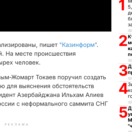
1
М
5
a
д
б
y
з
2
V
К
м
ализированы, пишет
"Казинформ"
.
к
i
й. На месте происшествия
п
ырех человек.
d
3
Д
п
e
сым-Жомарт Токаев поручил создать
4
З
ю для выяснения обстоятельств
o
к
идент Азербайджана Ильхам Алиев
г
России с неформального саммита СНГ
5
Д
у
М
РЕКЛАМА
"