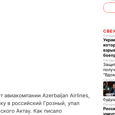
СВЕ
Сегодня
Украи
кото
взрыв
боеп
Сегодня
Защит
получ
"Вдом
Сегодня
 авиакомпании Azerbaijan Airlines,
буду
ку в российский Грозный, упал
Сегодня
Росси
ского Актау. Как писало
уничт