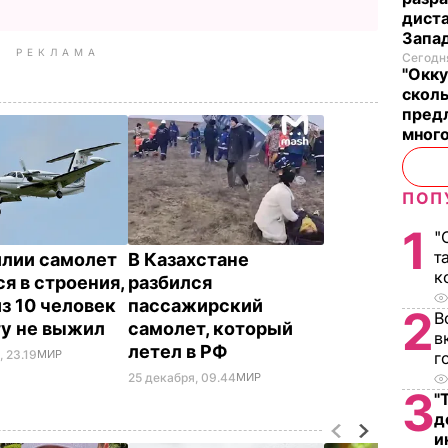
диста
Запад
РЕКЛАМА
Сегодня
"Окку
сколь
предл
много
ПОП
1
"
т
илии самолет
В Казахстане
к
ся в строения,
разбился
из 10 человек
пассажирский
2
В
ту не выжил
самолет, который
в
летел в РФ
, 23.19
МИР
г
25 декабря, 09.44
МИР
3
"
д
и