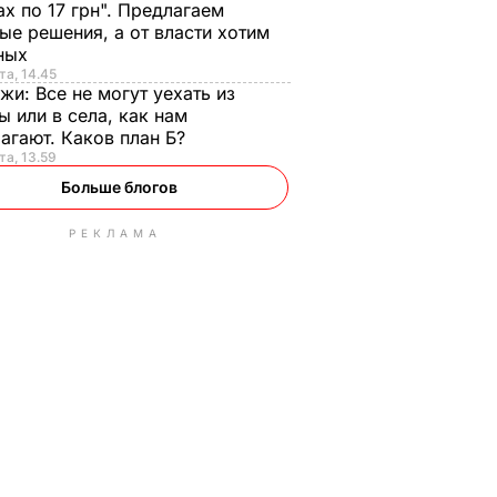
ах по 17 грн". Предлагаем
ые решения, а от власти хотим
ных
та, 14.45
нжи:
Все не могут уехать из
ы или в села, как нам
агают. Каков план Б?
та, 13.59
Больше блогов
РЕКЛАМА