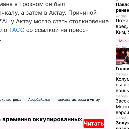
умана в Грозном он был
Павло
ране
чкалу, а затем в Актау. Причиной
Сегодня
Пожар
AL у Актау могло стать столкновение
вред,
ило
ТАСС
со ссылкой на пресс-
Ким, 
.
Мнен
Сегодня
Голов
Сегодня
Колум
пытаю
войны
Сегодня
акатастрофа
Азербайджан
авиакатастрофа в Актау
Засек
Моск
верси
а временно оккупированных
Сегодня
Залуж
Читать
разр