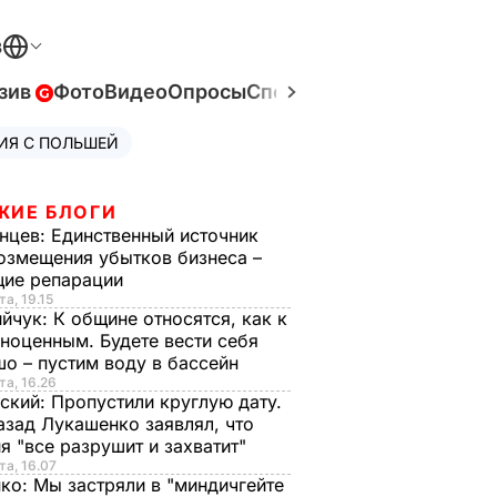
В
зив
Фото
Видео
Опросы
Спецпроекты
Война в Ук
ИЯ С ПОЛЬШЕЙ
ЖИЕ БЛОГИ
нцев:
Единственный источник
озмещения убытков бизнеса –
щие репарации
та, 19.15
ийчук:
К общине относятся, как к
ноценным. Будете вести себя
о – пустим воду в бассейн
та, 16.26
ский:
Пропустили круглую дату.
азад Лукашенко заявлял, что
я "все разрушит и захватит"
та, 16.07
нко:
Мы застряли в "миндичгейте