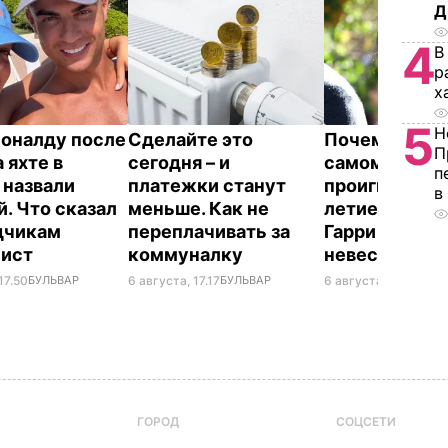
Д
4
В
р
х
5
Н
оналду после
Сделайте это
Почему Чарльз
П
 яхте в
сегодня – и
самом деле
п
 назвали
платежки станут
проигнориров
в
й. Что сказал
меньше. Как не
летие жены 
дчикам
переплачивать за
Гарри и не п
лист
коммуналку
невестку
17.50
БУЛЬВАР
6 августа, 17.17
БУЛЬВАР
6 августа, 16.28
БУЛ
ГОРОД
СОЦСЕТИ