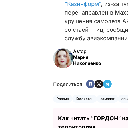
"Казинформ"
, из-за т
перенаправлен в Маха
крушения самолета AZ
со стаей птиц, сообщ
службу авиакомпании
Автор
Мария
Николаенко
Поделиться
Россия
Казахстан
самолет
ави
Как читать ”ГОРДОН” н
территориях