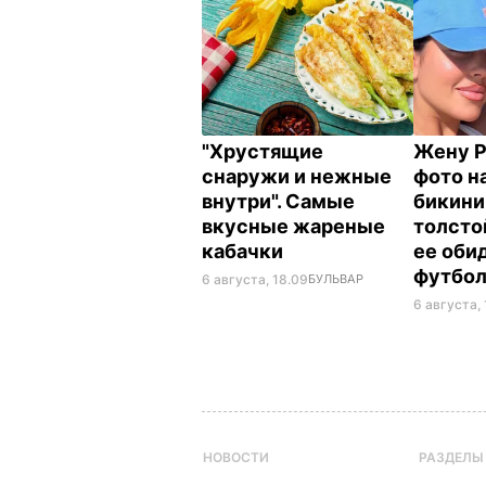
"Хрустящие
Жену Р
снаружи и нежные
фото на
внутри". Самые
бикини
вкусные жареные
толсто
кабачки
ее оби
футбо
6 августа, 18.09
БУЛЬВАР
6 августа, 
НОВОСТИ
РАЗДЕЛЫ