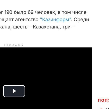
r 190 было 69 человек, в том числе
общает агентство
"Казинформ"
. Среди
ана, шесть – Казахстана, три –
РЕКЛАМА
P
ПОП
l