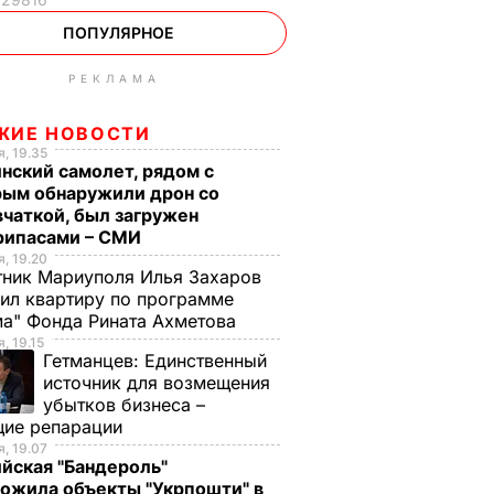
ПОПУЛЯРНОЕ
РЕКЛАМА
ЖИЕ НОВОСТИ
, 19.35
нский самолет, рядом с
рым обнаружили дрон со
чаткой, был загружен
рипасами – СМИ
, 19.20
ник Мариуполя Илья Захаров
ил квартиру по программе
а" Фонда Рината Ахметова
, 19.15
Гетманцев:
Единственный
источник для возмещения
убытков бизнеса –
щие репарации
, 19.07
йская "Бандероль"
ожила объекты "Укрпошти" в