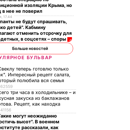
нционной изоляции Крыма, но
 в нее не поверил
, 17.44
панты не будут спрашивать,
ко детей". Кабмину
агают отменить отсрочку для
детных, в соцсетях – споры
Больше новостей
УЛЯРНОЕ БУЛЬВАР
Свеклу теперь готовлю только
ак". Интересный рецепт салата,
оторый полюбила вся семья
62559
сего три часа в холодильнике – и
кусная закуска из баклажанов
отова. Рецепт, как находка
41156
Такие могут неожиданно
остичь высот". В военном
нституте рассказали, как