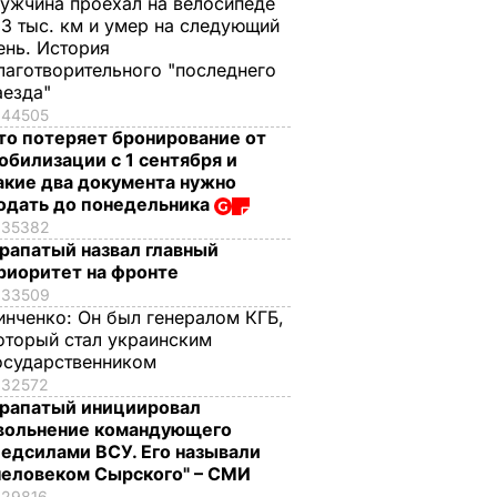
ужчина проехал на велосипеде
,3 тыс. км и умер на следующий
ень. История
лаготворительного "последнего
аезда"
44505
то потеряет бронирование от
обилизации с 1 сентября и
акие два документа нужно
одать до понедельника
35382
рапатый назвал главный
риоритет на фронте
33509
инченко:
Он был генералом КГБ,
оторый стал украинским
осударственником
32572
рапатый инициировал
вольнение командующего
едсилами ВСУ. Его называли
человеком Сырского" – СМИ
29816