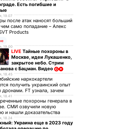
граде. Есть погибшие и
ные
, 19.07
ы после атак наносят больший
 чем само попадание – Алекс
SVT Products
ие
, 19.00
LIVE
Тайные похороны в
Москве, идеи Лукашенко,
закрытое небо. Стрим
анова с Бацман. Видео
, 18.45
бийские наркокартели
тся получить украинский опыт
 дронами. FT узнала, зачем
, 18.41
реченные похороны генерала в
ве. СМИ озвучили новую
ю и нашли доказательства
, 18.24
ный: Украина еще в 2023 году
аботала операцию по