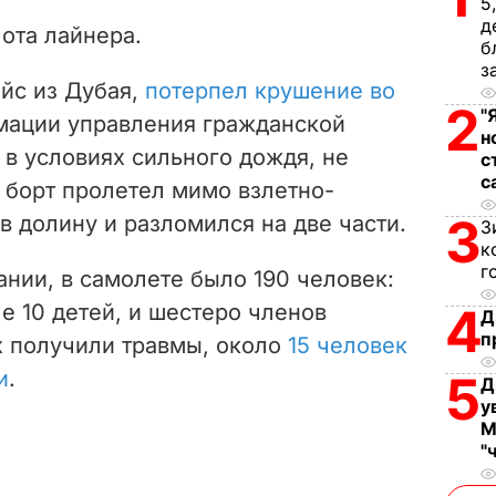
V
5
д
ота лайнера.
б
i
з
йс из Дубая,
потерпел крушение во
d
2
"
мации управления гражданской
н
e
 в условиях сильного дождя, не
с
с
е борт пролетел мимо взлетно-
o
3
в долину и разломился на две части.
З
к
г
нии, в самолете было 190 человек:
ле 10 детей, и шестеро членов
4
Д
п
х получили травмы, около
15 человек
и
.
5
Д
у
М
"