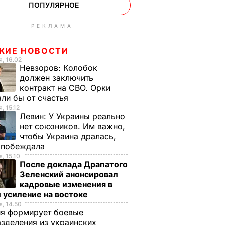
ПОПУЛЯРНОЕ
РЕКЛАМА
ЖИЕ НОВОСТИ
, 16.02
Невзоров:
Колобок
должен заключить
контракт на СВО. Орки
ли бы от счастья
, 15.12
Левин:
У Украины реально
нет союзников. Им важно,
чтобы Украина дралась,
е побеждала
, 15.10
После доклада Драпатого
Зеленский анонсировал
кадровые изменения в
 усиление на востоке
, 14.50
ия формирует боевые
зделения из украинских