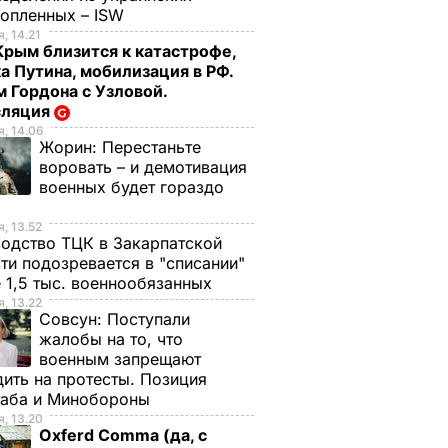
нопленных – ISW
, 14.21
Крым близится к катастрофе,
а Путина, мобилизация в РФ.
 Гордона с Узловой.
сляция
, 14.06
Жорин:
Перестаньте
воровать – и демотивация
военных будет гораздо
, 13.52
одство ТЦК в Закарпатской
ти подозревается в "списании"
 1,5 тыс. военнообязанных
, 13.22
Совсун:
Поступали
жалобы на то, что
военным запрещают
ить на протесты. Позиция
таба и Минобороны
, 13.20
Oxferd Comma (да, с