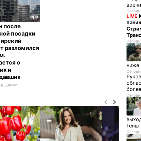
воен
Сегодня
LIVE
паник
и после
Стрим
ной посадки
Тран
жирский
Сегодня
т разломился
м.
ется о
ниже
их и
Сегодня
Руков
адавших
облас
18.53
МИР
более
Сегодня
выход
Генш
Сегодня