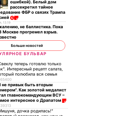
ошибкой). Белый дом
рассекретил тайное
ат
"Пригласили лето в
"Получаются очень
едование ФБР о связях Трампа
 о
банки". Яблоки на
вкусными, с легкой
ссией
зиму без
"квашеной" ноткой".
, 13.19
ьности.
стерилизации –
Эти
жалению, не баллистика. Пока
 В Москве прогремел взрыв.
овала
вкусно, как в
консервированные
известно
детстве
помидоры точно не
взорвут крышки
ЬВАР
7 августа, 13.50
БУЛЬВАР
Больше новостей
7 августа, 13.08
БУЛЬВАР
УЛЯРНОЕ БУЛЬВАР
Свеклу теперь готовлю только
ак". Интересный рецепт салата,
оторый полюбила вся семья
65400
Я не привык быть вторым
омером". Как золотой медалист
тал главнокомандующим ВСУ –
амое интересное о Драпатом
39313
Мишуня, дочка родилась!"