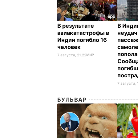
В результате
В Инди
авиакатастрофы в
неудач
Индии погибло 16
пасса
человек
самоле
попола
7 августа, 21.22
МИР
Сообща
погибш
постр
7 августа, 
БУЛЬВАР