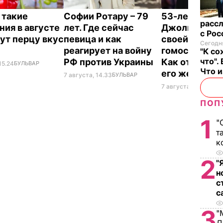
 такие
Софии Ротару – 79
53-летний бр
рассл
ния в августе
лет. Где сейчас
Джоли заявил
с Ро
ут перцу вкус
певица и как
своей
Сегодня
реагирует на войну
гомосексуал
"К со
что".
РФ против Украины
Как отреагир
15.24
БУЛЬВАР
Что 
его жена
7 августа, 14.33
БУЛЬВАР
7 августа, 14.28
БУЛ
ПОП
1
"
т
к
2
"
н
с
с
3
"