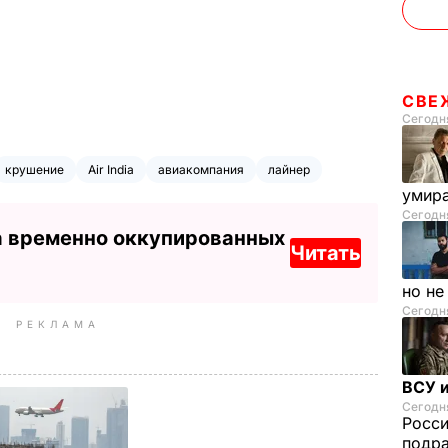
СВЕ
Сегодня
крушение
Air India
авиакомпания
лайнер
умира
Сегодня
а временно оккупированных
Читать
но н
Сегодня
РЕКЛАМА
ВСУ и
Сегодня
Росс
подра