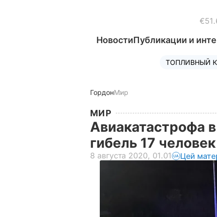
€51.
Новости
Публикации и инт
ТОПЛИВНЫЙ К
Гордон
Мир
МИР
Авиакатастрофа в
гибель 17 челове
8 августа 2020, 01.01
Цей мате