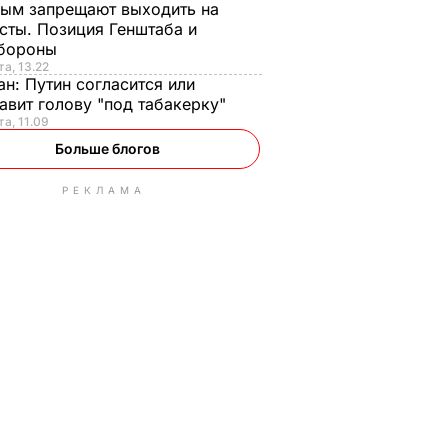
ым запрещают выходить на
сты. Позиция Генштаба и
бороны
та, 13.22
ан:
Путин согласится или
авит голову "под табакерку"
та, 11.09
Больше блогов
РЕКЛАМА