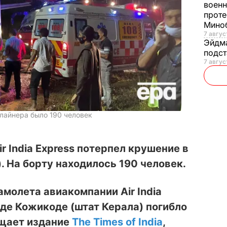
военн
проте
Мино
7 авгус
Эйдм
подст
7 авгус
лайнера было 190 человек
r India Express потерпел крушение в
. На борту находилось 190 человек.
амолета авиакомпании Air India
оде Кожикоде (штат Керала) погибло
бщает издание
The Times of India
,