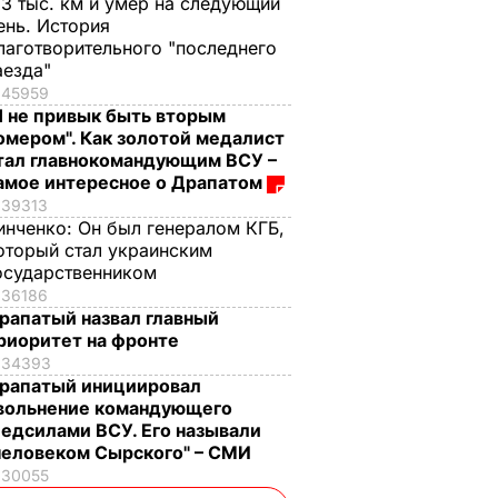
,3 тыс. км и умер на следующий
ень. История
лаготворительного "последнего
аезда"
45959
Я не привык быть вторым
омером". Как золотой медалист
тал главнокомандующим ВСУ –
амое интересное о Драпатом
39313
инченко:
Он был генералом КГБ,
оторый стал украинским
осударственником
36186
рапатый назвал главный
риоритет на фронте
34393
рапатый инициировал
вольнение командующего
едсилами ВСУ. Его называли
человеком Сырского" – СМИ
30055