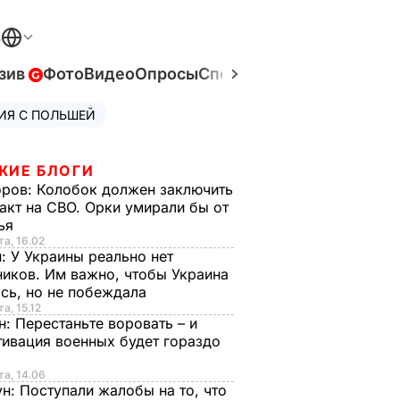
В
зив
Фото
Видео
Опросы
Спецпроекты
Война в Ук
ИЯ С ПОЛЬШЕЙ
ЖИЕ БЛОГИ
оров:
Колобок должен заключить
акт на СВО. Орки умирали бы от
тья
та, 16.02
н:
У Украины реально нет
иков. Им важно, чтобы Украина
сь, но не побеждала
а, 15.12
н:
Перестаньте воровать – и
ивация военных будет гораздо
та, 14.06
ун:
Поступали жалобы на то, что