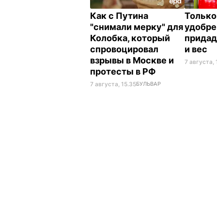
Как с Путина
Только
"снимали мерку" для
удобре
Колобка, который
придад
спровоцировал
и вес
взрывы в Москве и
7 августа, 
протесты в РФ
7 августа, 15.35
БУЛЬВАР