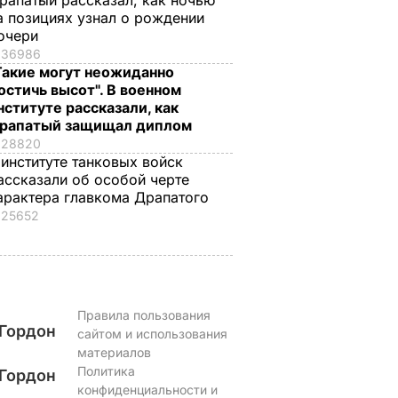
рапатый рассказал, как ночью
а позициях узнал о рождении
очери
36986
Такие могут неожиданно
остичь высот". В военном
нституте рассказали, как
рапатый защищал диплом
28820
 институте танковых войск
ассказали об особой черте
арактера главкома Драпатого
25652
Правила пользования
Гордон
сайтом и использования
материалов
Политика
Гордон
конфиденциальности и