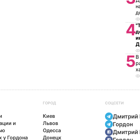
Д
н
д
4
"
д
и
Д
5
В
р
х
ГОРОД
СОЦСЕТИ
и
Киев
Дмитрий 
ации и
Львов
Гордон
ью
Одесса
Дмитрий 
х у Гордона
Донецк
Гордон