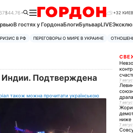
67
$44.76
+32 КИЕ
ервью
В гостях у Гордона
Блоги
Бульвар
LIVE
Эксклю
РИЗИС В РФ
ПЕРЕГОВОРЫ О МИРЕ В УКРАИНЕ
ОТНОШЕН
СВЕ
Невз
контр
счас
 Индии. Подтверждена
7 авгус
Леви
к
союзн
ріал також можна прочитати українською
драла
7 август
Жори
демот
ниже
7 авгус
Совс