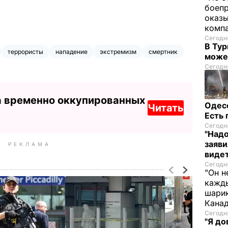
боепр
оказы
комп
Сегодня
В Тур
террористы
нападение
экстремизм
смертник
може
Сегодня
а временно оккупированных
Одес
Читать
Есть
Сегодня
"Надо
заяви
РЕКЛАМА
виде
Сегодня
"Он н
кажды
шарик
Кана
Сегодня
"Я до