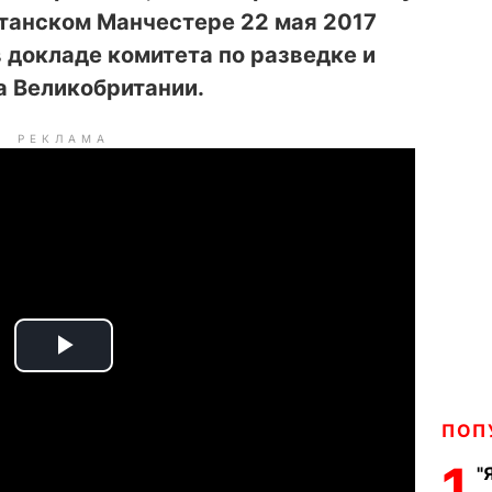
итанском Манчестере 22 мая 2017
 докладе комитета по разведке и
а Великобритании.
РЕКЛАМА
P
l
ПОП
a
1
"