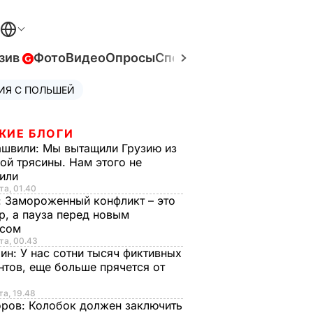
зив
Фото
Видео
Опросы
Спецпроекты
Война в Ук
ИЯ С ПОЛЬШЕЙ
ЖИЕ БЛОГИ
ашвили:
Мы вытащили Грузию из
ой трясины. Нам этого не
тили
та, 01.40
:
Замороженный конфликт – это
р, а пауза перед новым
исом
та, 00.43
рин:
У нас сотни тысяч фиктивных
нтов, еще больше прячется от
та, 19.48
оров:
Колобок должен заключить