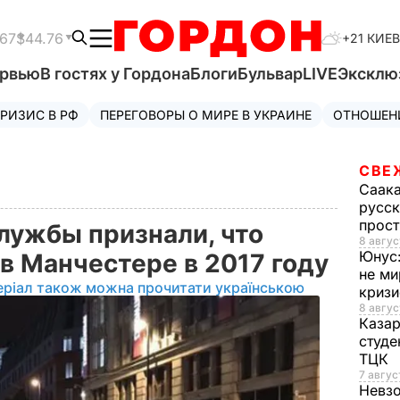
.67
$44.76
+21 КИЕВ
ервью
В гостях у Гордона
Блоги
Бульвар
LIVE
Эксклю
РИЗИС В РФ
ПЕРЕГОВОРЫ О МИРЕ В УКРАИНЕ
ОТНОШЕН
СВЕ
Саак
русск
прос
лужбы признали, что
8 авгус
Юнус
 в Манчестере в 2017 году
не ми
еріал також можна прочитати українською
криз
8 авгус
Каза
студе
ТЦК
7 авгус
Невз