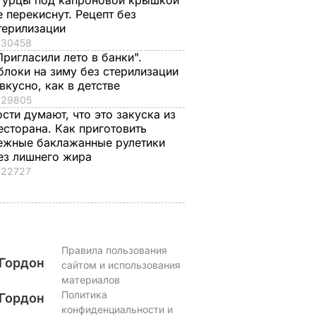
гурцы под капроновой крышкой
одарок.
Знаменитые
сильную боль. Сын
е перекиснут. Рецепт без
рая в
херсонские
Байдена рассказал 
терилизации
е
помидоры, которые
раке отца
30458
Пригласили лето в банки".
можно есть уже на
8 августа, 23.28
МИР
блоки на зиму без стерилизации
второй день
ЬВАР
 вкусно, как в детстве
8 августа, 23.56
БУЛЬВАР
29805
ости думают, что это закуска из
есторана. Как приготовить
ежные баклажанные рулетики
ез лишнего жира
22727
Правила пользования
Гордон
сайтом и использования
материалов
Политика
Гордон
конфиденциальности и