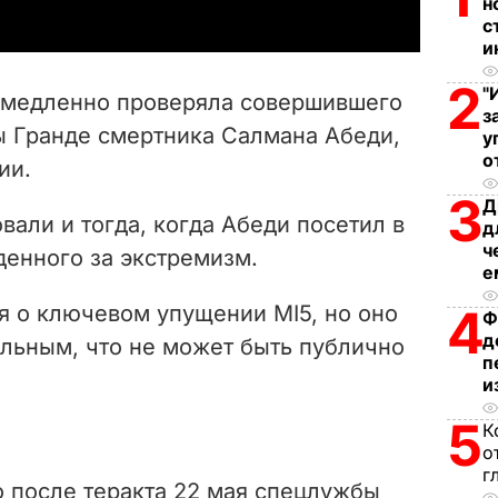
н
y
с
и
V
2
"
м медленно проверяла совершившего
з
i
ы Гранде смертника Салмана Абеди,
у
о
ии.
d
3
Д
e
али и тогда, когда Абеди посетил в
д
ч
денного за экстремизм.
o
е
я о ключевом упущении MI5, но оно
4
Ф
д
ельным, что не может быть публично
п
и
5
К
о
г
о после теракта 22 мая спецлужбы