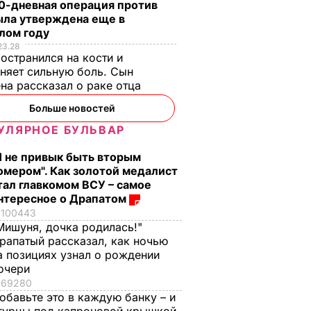
0-дневная операция против
ыла утверждена еще в
-
лом году
в
23.28
остранился на кости и
был 23-
няет сильную боль. Сын
и
на рассказал о раке отца
Больше новостей
УЛЯРНОЕ БУЛЬВАР
Я не привык быть вторым
омером". Как золотой медалист
тал главкомом ВСУ – самое
нтересное о Драпатом
100443
Мишуня, дочка родилась!"
рапатый рассказал, как ночью
а позициях узнал о рождении
очери
69280
леные
"Что смотрите?
Распространился н
обавьте это в каждую банку – и
ицце,
Пишите рецепт!"
кости и причиняет