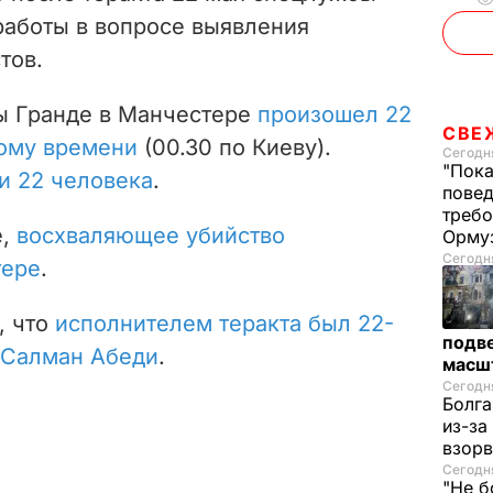
работы в вопросе выявления
тов.
ы Гранде в Манчестере
произошел 22
СВЕ
ному времени
(00.30 по Киеву).
Сегодня
"Пока
и 22 человека
.
повед
требо
е,
восхваляющее убийство
Орму
Сегодня
тере
.
, что
исполнителем теракта был 22-
подве
 Салман Абеди
.
масш
Сегодня
Болга
из-за
взорв
Сегодня
"Не б