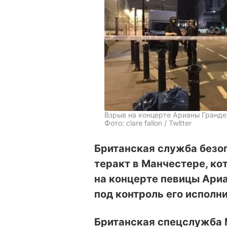
Взрыв на концерте Арианы Гранде
Фото: clare fallon / Twitter
Британская служба безо
теракт в Манчестере, ко
на концерте певицы Ариа
под контроль его исполн
Британская спецслужба 