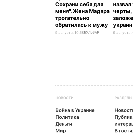
Сохрани себя для
назвал
меня". Жена Мадяра
черты,
трогательно
заложе
обратилась к мужу
украи
9 августа, 10.58
БУЛЬВАР
9 августа,
НОВОСТИ
РАЗДЕЛЫ
Война в Украине
Новост
Политика
Публик
Деньги
интерв
Мир
В гостя