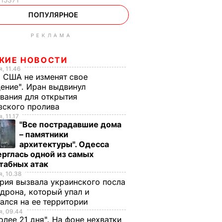
ПОПУЛЯРНОЕ
РЕКЛАМА
ЖИЕ НОВОСТИ
, 11.46
 США не изменят свое
ение". Иран выдвинул
вания для открытия
зского пролива
, 11.17
"Все пострадавшие дома
– памятники
архитектуры". Одесса
рглась одной из самых
табных атак
, 10.38
рия вызвала украинского посла
 дрона, который упал и
ался на ее территории
, 09.44
олее 21 дня". На фоне нехватки