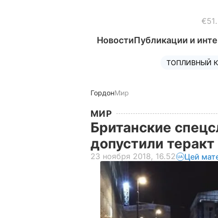
€51
Новости
Публикации и инт
ТОПЛИВНЫЙ К
Гордон
Мир
МИР
Британские спецс
допустили теракт
23 ноября 2018, 16.52
Цей мат