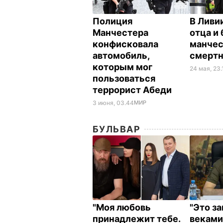
Полиция
В Ливи
Манчестера
отца и 
конфисковала
манчес
автомобиль,
смертн
которым мог
24 мая, 23.
пользоваться
террорист Абеди
3 июня, 03.44
МИР
БУЛЬВАР
"Моя любовь
"Это з
принадлежит тебе.
веками