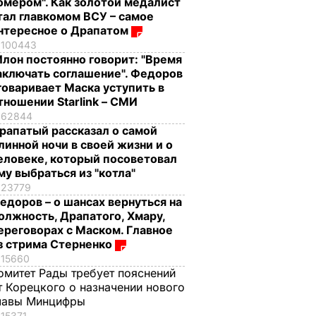
омером". Как золотой медалист
тал главкомом ВСУ – самое
нтересное о Драпатом
100443
Илон постоянно говорит: "Время
аключать соглашение". Федоров
говаривает Маска уступить в
тношении Starlink – СМИ
62844
рапатый рассказал о самой
линной ночи в своей жизни и о
еловеке, который посоветовал
му выбраться из "котла"
23779
едоров – о шансах вернуться на
олжность, Драпатого, Хмару,
ереговорах с Маском. Главное
з стрима Стерненко
15660
омитет Рады требует пояснений
т Корецкого о назначении нового
лавы Минцифры
15371