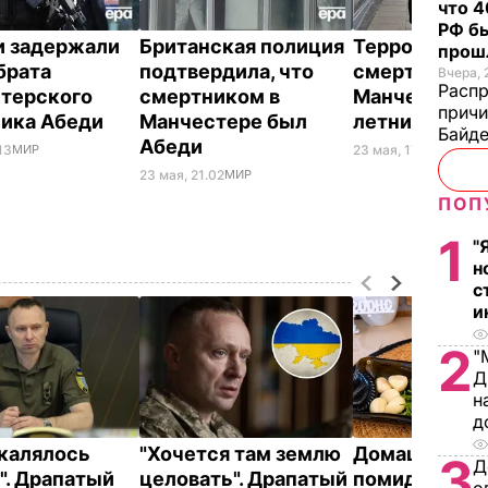
что 4
РФ б
и задержали
Британская полиция
Террористом
прош
брата
подтвердила, что
смертником 
Вчера, 
Распр
терского
смертником в
Манчестере 
причи
ика Абеди
Манчестере был
летний Абед
Байде
Абеди
13
МИР
23 мая, 17.24
МИР
23 мая, 21.02
МИР
ПОП
1
"
н
с
и
2
"
Д
н
д
акалялось
"Хочется там землю
Домашние вя
3
Д
". Драпатый
целовать". Драпатый
помидоры к п