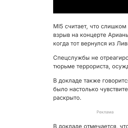
MI5 считает, что слишко
взрыв на концерте Ариан
когда тот вернулся из Лив
Спецслужбы не отреагиров
тюрьме террориста, осуж
В докладе также говоритс
было настолько чувствит
раскрыто.
В докладе отмечается, чт