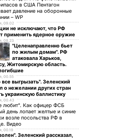
ипасов в США Пентагон
вает давление на оборонные
ании – WP
, 09.02
ции не исключают, что РФ
т применить ядерное оружие
, 08.23
"Целенаправленно бьет
по жилым домам". РФ
атаковала Харьков,
су, Житомирскую область.
 погибшие
, 00.55
 все выгрызать". Зеленский
л о нежелании других стран
ть украинскую баллистику
, 00.43
е любит". Как офицер ФСБ
й день лопает желтые и синие
и возле посольства РФ в
де. Видео
, 00.19
волен". Зеленский рассказал,