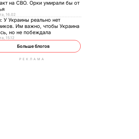
акт на СВО. Орки умирали бы от
тья
та, 16.02
н:
У Украины реально нет
иков. Им важно, чтобы Украина
сь, но не побеждала
а, 15.12
Больше блогов
РЕКЛАМА