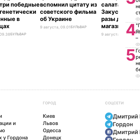
о
 три победные
вспомнил цитату из
салатам и в п
н
 генетически
советского фильма
Закуска, кото
с
нные в
об Украине
разы дешевл
4
"
нцах
магазинной
9 августа, 09.01
БУЛЬВАР
Я
 09.38
БУЛЬВАР
9 августа, 08.44
БУЛ
–
5
Г
р
н
б
ГОРОД
СОЦСЕТИ
и
Киев
Дмитрий 
ации и
Львов
Гордон
ью
Одесса
Дмитрий 
х у Гордона
Донецк
Гордон