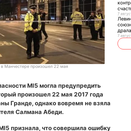
контр
счас
7 авгус
Леви
союзн
драла
7 август
 в Манчестере произошел 22 мая
пасности MI5 могла предупредить
торый произошел 22 мая 2017 года
ны Гранде, однако вовремя не взяла
ителя Салмана Абеди.
MI5 признала, что совершила ошибку