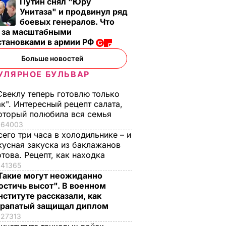
Путин снял "Юру
Унитаза" и продвинул ряд
боевых генералов. Что
т за масштабными
становками в армии РФ
Больше новостей
УЛЯРНОЕ БУЛЬВАР
Свеклу теперь готовлю только
ак". Интересный рецепт салата,
оторый полюбила вся семья
64003
сего три часа в холодильнике – и
кусная закуска из баклажанов
отова. Рецепт, как находка
41365
Такие могут неожиданно
остичь высот". В военном
нституте рассказали, как
рапатый защищал диплом
27313