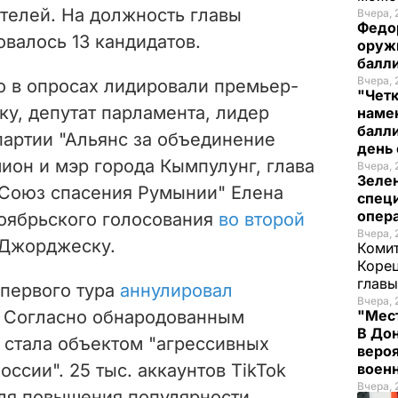
телей. На должность главы
Вчера, 
Федо
овалось 13 кандидатов.
оруж
балл
Вчера, 
о в опросах лидировали премьер-
"Чет
у, депутат парламента, лидер
наме
балли
артии "Альянс за объединение
день 
он и мэр города Кымпулунг, глава
Вчера, 
Зеле
"Союз спасения Румынии" Елена
спец
опера
ноябрьского голосования
во второй
Вчера, 
 Джорджеску.
Комит
Корец
глав
 первого тура
аннулировал
Вчера, 
. Согласно обнародованным
"Мест
В Дон
 стала объектом "агрессивных
вероя
ссии". 25 тыс. аккаунтов TikTok
воен
Вчера, 
для повышения популярности