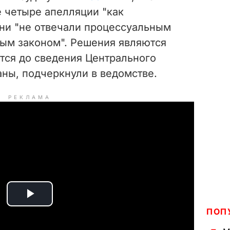
е четыре апелляции "как
они "не отвечали процессуальным
ым законом". Решения являются
тся до сведения Центрального
аны, подчеркнули в ведомстве.
РЕКЛАМА
P
ПОП
l