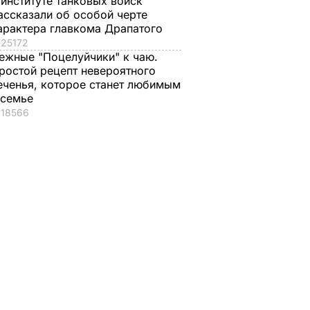
 институте танковых войск
ассказали об особой черте
арактера главкома Драпатого
25172
ежные "Поцелуйчики" к чаю.
ростой рецепт невероятного
еченья, которое станет любимым
 семье
18566