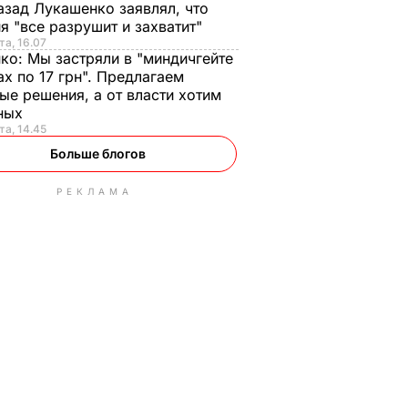
азад Лукашенко заявлял, что
я "все разрушит и захватит"
та, 16.07
нко:
Мы застряли в "миндичгейте
ах по 17 грн". Предлагаем
ые решения, а от власти хотим
ных
та, 14.45
Больше блогов
РЕКЛАМА