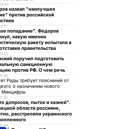
23.40
ров назвал "наилучшее
ие" против российской
истики
23.17
кое попадание". Федоров
кнул, какую именно
стическую ракету испытали в
отставки правительства
22.32
нский поручил подготовить
иальную санкционную
цию против РФ. О чем речь
22.20
ет Рады требует пояснений от
кого о назначении нового
ы Минцифры
21.55
о допросов, пыток и казней".
ецкой области россияне,
тно, расстреляли украинского
нопленного
21.44