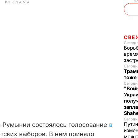
РЕКЛАМА
СВЕ
Сегодня
Борьб
время
застр
Сегодня
Трамп
тоже
Сегодня
"Войн
Укра
полу
запла
Shah
Сегодня
в Румынии состоялось голосование
в
Путин
измен
тских выборов. В нем приняло
може