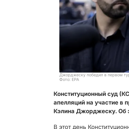
Джорджеску победил в первом тур
Фото: EPA
Конституционный суд (КС
апелляций на участие в 
Кэлина Джорджеску. Об 
В этот день Конституцио