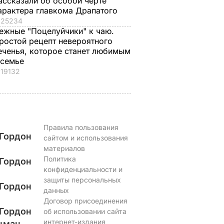
ассказали об особой черте
арактера главкома Драпатого
25234
ежные "Поцелуйчики" к чаю.
ростой рецепт невероятного
еченья, которое станет любимым
 семье
19132
Правила пользования
Гордон
сайтом и использования
материалов
Политика
Гордон
конфиденциальности и
защиты персональных
Гордон
данных
Договор присоединения
Гордон
об использовании сайта
интернет-издания
цман