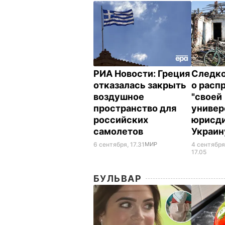
РИА Новости: Греция
Следко
отказалась закрыть
о расп
воздушное
"своей
пространство для
универ
российских
юрисди
самолетов
Украи
6 сентября, 17.31
МИР
4 сентября
17.05
БУЛЬВАР