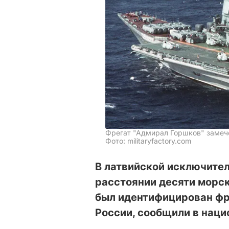
Фрегат "Адмирал Горшков" замече
Фото: militaryfactory.com
В латвийской исключител
расстоянии десяти морск
был идентифицирован фр
России, сообщили в наци