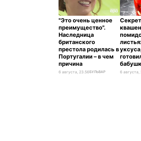
"Это очень ценное
Секрет
преимущество".
кваше
Наследница
помидо
британского
листья
престола родилась в
уксуса
Португалии – в чем
готови
причина
бабуш
6 августа, 23.56
БУЛЬВАР
6 августа, 