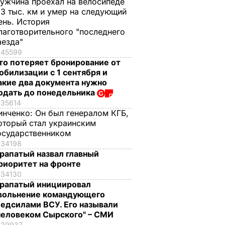
ужчина проехал на велосипеде
,3 тыс. км и умер на следующий
ень. История
лаготворительного "последнего
аезда"
45599
то потеряет бронирование от
обилизации с 1 сентября и
акие два документа нужно
одать до понедельника
35614
инченко:
Он был генералом КГБ,
оторый стал украинским
осударственником
34198
рапатый назвал главный
риоритет на фронте
34130
рапатый инициировал
вольнение командующего
едсилами ВСУ. Его называли
человеком Сырского" – СМИ
29937