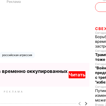
СВЕ
Сегодня
Борьб
время
застр
Сегодня
Трамп
российская агрессия
тоже
Сегодня
"Войн
а временно оккупированных
пред
Читать
с тре
"избе
Сегодня
Путин
РЕКЛАМА
измен
може
Вчера, 