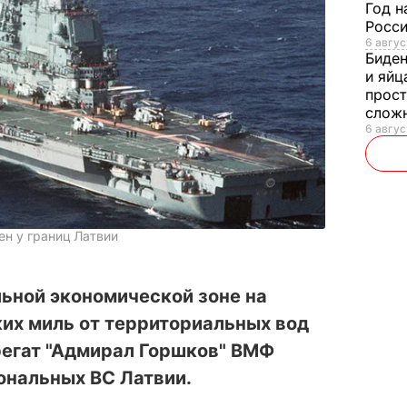
Год н
Росси
6 авгус
Биде
и яйц
прост
слож
6 авгус
н у границ Латвии
ьной экономической зоне на
их миль от территориальных вод
егат "Адмирал Горшков" ВМФ
ональных ВС Латвии.