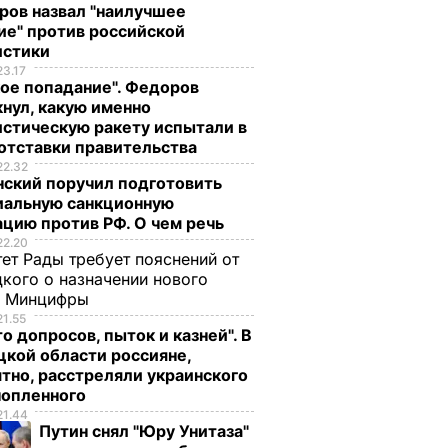
ров назвал "наилучшее
ие" против российской
истики
23.17
ое попадание". Федоров
нул, какую именно
стическую ракету испытали в
ата
отставки правительства
явился
22.32
нский поручил подготовить
иальную санкционную
льный
цию против РФ. О чем речь
22.20
ет Рады требует пояснений от
ЛИТИКА
кого о назначении нового
ы Минцифры
21.55
о допросов, пыток и казней". В
кой области россияне,
тно, расстреляли украинского
нопленного
21.44
Путин снял "Юру Унитаза"