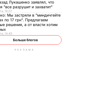
азад Лукашенко заявлял, что
я "все разрушит и захватит"
та, 16.07
нко:
Мы застряли в "миндичгейте
ах по 17 грн". Предлагаем
ые решения, а от власти хотим
ных
та, 14.45
Больше блогов
РЕКЛАМА