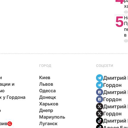
р
х
5
Н
П
п
в
ГОРОД
СОЦСЕТИ
и
Киев
Дмитрий 
ации и
Львов
Гордон
ью
Одесса
Дмитрий 
х у Гордона
Донецк
Гордон
Харьков
Дмитрий 
р
Днепр
Гордон
Мариуполь
Дмитрий 
зив
Луганск
Алеся Ба