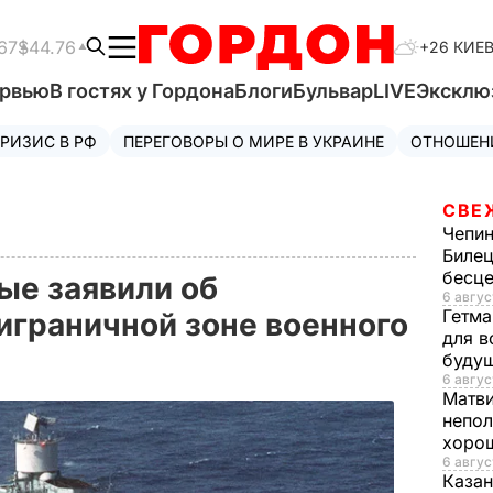
67
$44.76
+26 КИЕ
ервью
В гостях у Гордона
Блоги
Бульвар
LIVE
Эксклю
РИЗИС В РФ
ПЕРЕГОВОРЫ О МИРЕ В УКРАИНЕ
ОТНОШЕН
СВЕ
Чепи
Билец
бесц
ые заявили об
6 авгус
Гетма
играничной зоне военного
для в
буду
6 авгус
Матв
непол
хорош
6 авгус
Казан