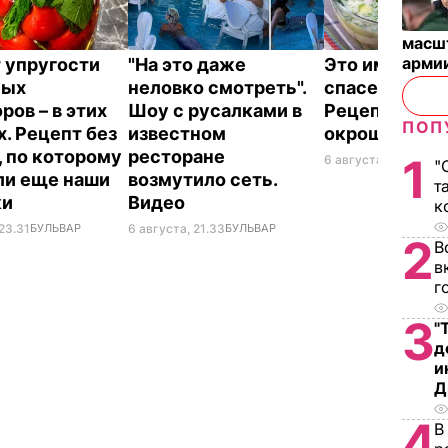
масш
арми
 упругости
"На это даже
Это именно то
ных
неловко смотреть".
спасет в жару
ров – в этих
Шоу с русалками в
Рецепт вкус
ПОП
х. Рецепт без
известном
окрошки
, по которому
ресторане
1
6 августа, 18.21
БУЛЬ
"
ли еще наши
возмутило сеть.
т
ки
Видео
к
23.31
БУЛЬВАР
6 августа, 21.33
БУЛЬВАР
2
В
в
г
3
"
д
и
Д
4
В