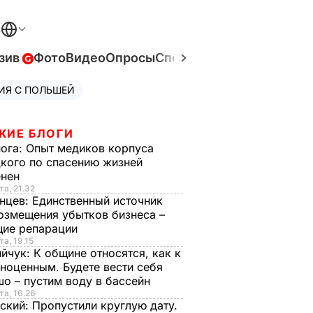
В
зив
Фото
Видео
Опросы
Спецпроекты
Война в Ук
ИЯ С ПОЛЬШЕЙ
ЖИЕ БЛОГИ
нога:
Опыт медиков корпуса
кого по спасению жизней
енен
та, 21.32
нцев:
Единственный источник
озмещения убытков бизнеса –
щие репарации
та, 19.15
ийчук:
К общине относятся, как к
ноценным. Будете вести себя
о – пустим воду в бассейн
та, 16.26
ский:
Пропустили круглую дату.