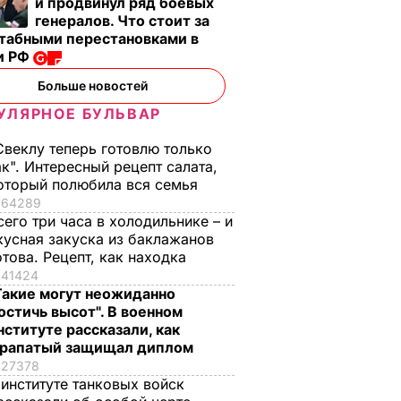
и продвинул ряд боевых
генералов. Что стоит за
табными перестановками в
и РФ
, что
"Хрустящие
Жену Роналду
.
снаружи и нежные
назвали толстой. Ч
Больше новостей
нейшей
внутри". Самые
сказал ее обидчик
УЛЯРНОЕ БУЛЬВАР
вкусные жареные
футболист
кабачки
ВАР
6 августа, 17.50
БУЛЬВАР
Свеклу теперь готовлю только
6 августа, 18.09
БУЛЬВАР
ак". Интересный рецепт салата,
оторый полюбила вся семья
64289
сего три часа в холодильнике – и
кусная закуска из баклажанов
отова. Рецепт, как находка
41424
Такие могут неожиданно
остичь высот". В военном
нституте рассказали, как
рапатый защищал диплом
27378
 институте танковых войск