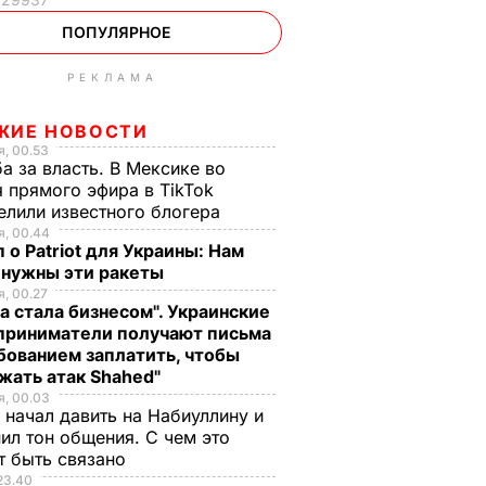
ПОПУЛЯРНОЕ
РЕКЛАМА
ЖИЕ НОВОСТИ
, 00.53
а за власть. В Мексике во
 прямого эфира в TikTok
елили известного блогера
, 00.44
 о Patriot для Украины: Нам
 нужны эти ракеты
, 00.27
а стала бизнесом". Украинские
приниматели получают письма
бованием заплатить, чтобы
жать атак Shahed"
, 00.03
 начал давить на Набиуллину и
ил тон общения. С чем это
т быть связано
23.40