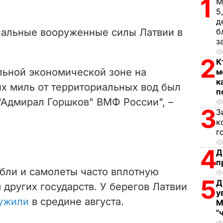
1
М
5
д
нальные вооруженные силы Латвии в
б
з
2
К
льной экономической зоне на
м
к
их миль от территориальных вод был
п
"Адмирал Горшков" ВМФ России", –
3
З
к
г
4
Д
п
бли и самолеты часто вплотную
5
Д
 других государств. У берегов Латвии
у
ужили
в средине августа.
М
"