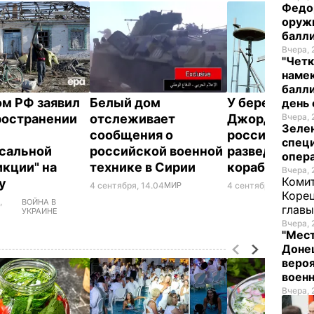
Федо
оруж
балл
Вчера, 
"Четк
намек
балли
м РФ заявил
Белый дом
У берегов шт
день 
ространении
отслеживает
Джорджия по
Вчера, 
Зеле
сообщения о
российский
спец
сальной
российской военной
разведывате
опера
кции" на
технике в Сирии
корабль
Вчера, 
Комит
ну
4 сентября, 14.04
МИР
4 сентября, 12.43
ПО
Корец
,
ВОЙНА В
глав
УКРАИНЕ
Вчера, 
"Мест
Донец
вероя
воен
Вчера, 