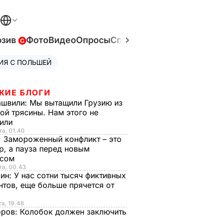
юзив
Фото
Видео
Опросы
Спецпроекты
Война в У
ИЯ С ПОЛЬШЕЙ
ЖИЕ БЛОГИ
ашвили:
Мы вытащили Грузию из
ой трясины. Нам этого не
тили
та, 01.40
:
Замороженный конфликт – это
р, а пауза перед новым
исом
та, 00.43
рин:
У нас сотни тысяч фиктивных
нтов, еще больше прячется от
та, 19.48
оров:
Колобок должен заключить