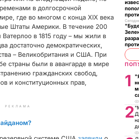
извес
еременами в долгосрочной
попо
прот
ире, где во многом с конца ХIХ века
Сегодня
"Буде
ые Штаты Америки. В течение 200
Зеле
 Ватерлоо в 1815 году – мы жили в
разр
прот
два достаточно демократических,
ства – Великобритания и США. При
обе страны были в авангарде в мире
ПОП
транению гражданских свобод,
1
"
ов и конституционных прав,
н
м
с
2
РЕКЛАМА
"
Д
н
майданом?
д
й резервной системе США
заявили
о