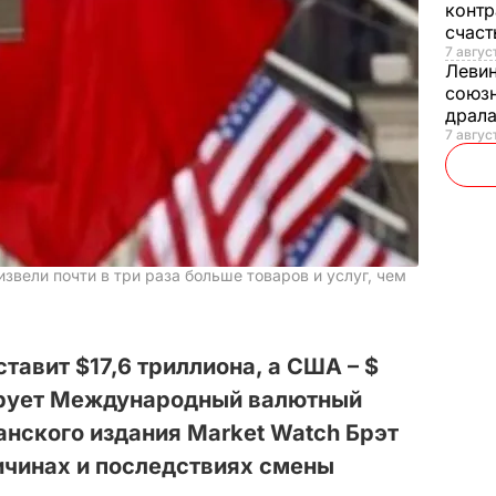
контр
счас
7 авгус
Леви
союзн
драла
7 август
звели почти в три раза больше товаров и услуг, чем
ставит $17,6 триллиона, а США – $
зирует Международный валютный
нского издания Market Watch Брэт
ичинах и последствиях смены