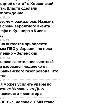
одной охоте" в Херсонской
ти. Власти сделали
упреждение
, 17.30
ше, чем ожидалось. Названы
 сроки вероятного визита
ффа и Кушнера в Киев и
ву
, 17.21
на пытается приобрести
мы ПВО у Израиля, но пока
спешно – Зеленский
, 16.53
гарию залетел неизвестный
и взорвался недалеко от
балканского газопровода. Что
стно
, 16.10
я может усилить удары по
гетике Украины ко Дню
висимости – мониторы
, 16.06
00 тыс. человек. СМИ стало