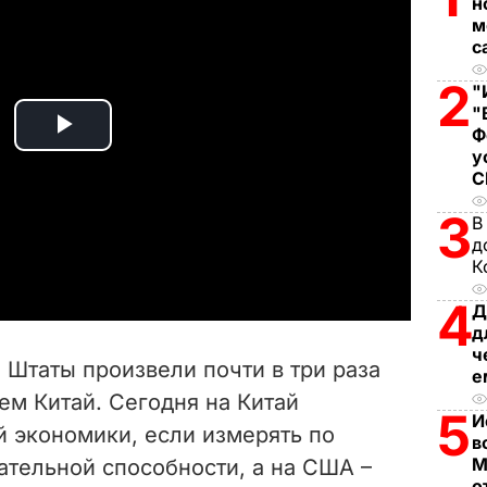
н
м
с
2
"
"
Ф
P
у
l
3
В
a
д
К
y
4
Д
д
V
ч
 Штаты произвели почти в три раза
е
i
чем Китай. Сегодня на Китай
5
И
й экономики, если измерять по
d
в
М
ательной способности, а на США –
о