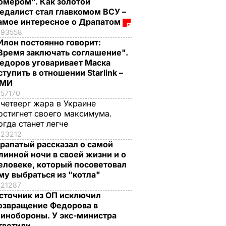
омером". Как золотой
едалист стал главкомом ВСУ –
амое интересное о Драпатом
93558
Илон постоянно говорит:
Время заключать соглашение".
едоров уговаривает Маска
ступить в отношении Starlink –
СМИ
57170
 четверг жара в Украине
остигнет своего максимума.
огда станет легче
23212
рапатый рассказал о самой
линной ночи в своей жизни и о
еловеке, который посоветовал
му выбраться из "котла"
21287
сточник из ОП исключил
озвращение Федорова в
инобороны. У экс-министра
тветили