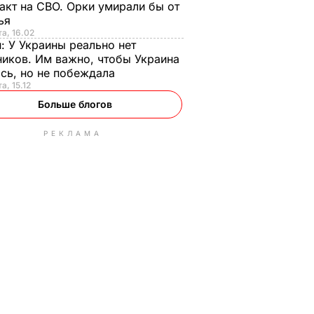
акт на СВО. Орки умирали бы от
тья
та, 16.02
н:
У Украины реально нет
иков. Им важно, чтобы Украина
сь, но не побеждала
а, 15.12
Больше блогов
РЕКЛАМА