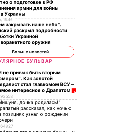
тно о подготовке в РФ
лнения армии для войны
ив Украины
, 15.46
м закрывать наше небо".
нский раскрыл подробности
аботки Украиной
иворакетного оружия
Больше новостей
УЛЯРНОЕ БУЛЬВАР
Я не привык быть вторым
омером". Как золотой
едалист стал главкомом ВСУ –
амое интересное о Драпатом
93558
Мишуня, дочка родилась!"
рапатый рассказал, как ночью
а позициях узнал о рождении
очери
64927