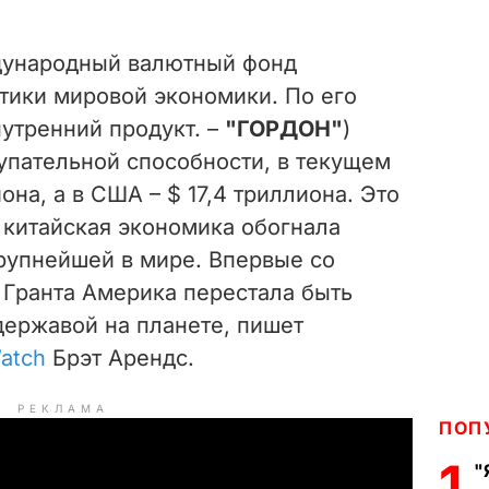
дународный валютный фонд
стики мировой экономики. По его
утренний продукт. –
"ГОРДОН"
)
упательной способности, в текущем
иона, а в США – $ 17,4 триллиона. Это
 китайская экономика обогнала
рупнейшей в мире. Впервые со
 Гранта Америка перестала быть
ержавой на планете, пишет
atch
Брэт Арендс.
РЕКЛАМА
ПОП
1
"