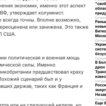
"своб
нения экономик, именно этот аспект
облас
МВФ, утверждает колумнист.
пред
Сегодня
е всегда точны. Вполне возможно,
Рань
новые
переоценена или занижена. Это также
Витко
П США.
Моск
Сегодня
Украи
систе
безу
рии политическая и военная мощь
Сегодня
В Бол
омической силы. Именно
дрон 
ликобритании предшествовал краху
Транс
изве
Похожий сценарий был и у
Сегодня
Росси
вших держав, таких как Франция и
энер
Неза
Сегодня
Еще 8
втра или на следующей неделе, но