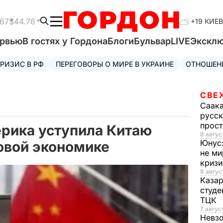
.67
$44.76
+19 КИЕВ
ервью
В гостях у Гордона
Блоги
Бульвар
LIVE
Экскл
РИЗИС В РФ
ПЕРЕГОВОРЫ О МИРЕ В УКРАИНЕ
ОТНОШЕН
СВЕ
Саак
русск
прос
ерика уступила Китаю
8 авгус
Юнус
овой экономике
не ми
криз
8 авгус
Каза
студе
ТЦК
7 авгус
Невз