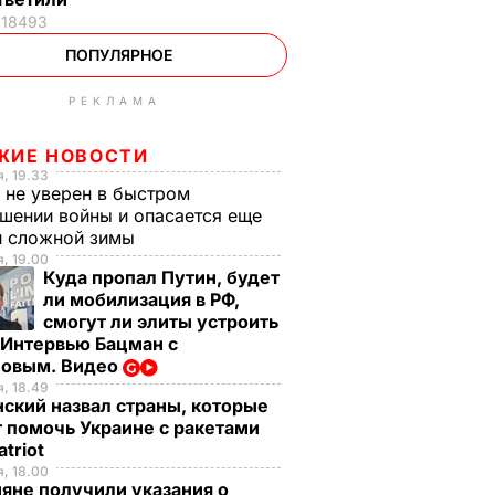
18493
ПОПУЛЯРНОЕ
РЕКЛАМА
ЖИЕ НОВОСТИ
, 19.33
 не уверен в быстром
шении войны и опасается еще
й сложной зимы
, 19.00
Куда пропал Путин, будет
ли мобилизация в РФ,
смогут ли элиты устроить
 Интервью Бацман с
овым. Видео
, 18.49
ский назвал страны, которые
 помочь Украине с ракетами
atriot
, 18.00
яне получили указания о