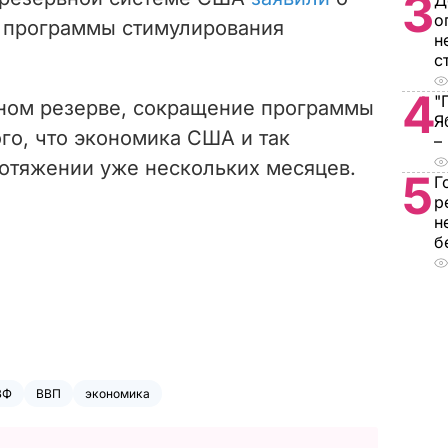
3
Д
о
 программы стимулирования
н
с
4
"
ном резерве, сокращение программы
Я
го, что экономика США и так
–
ротяжении уже нескольких месяцев.
5
Г
р
н
б
ВФ
ВВП
экономика