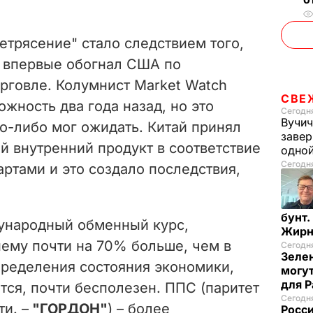
e
o
трясение" стало следствием того,
й впервые обогнал США по
рговле. Колумнист Market Watch
СВЕ
жность два года назад, но это
Сегодня
Вучич
о-либо мог ожидать. Китай принял
завер
й внутренний продукт в соответствие
одно
Сегодня
ртами и это создало последствия,
бунт.
ународный обменный курс,
Жирн
ему почти на 70% больше, чем в
Сегодня
Зелен
пределения состояния экономики,
могут
для P
тся, почти бесполезен. ППС (паритет
Сегодня
и. –
"ГОРДОН"
) – более
Росси