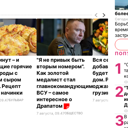
более
Сегодня
Борьб
время
застр
ПОП
инут – и
"Я не привык быть
Вся семья по
1
"
щие горячие
вторым номером".
добавки, а а
т
роды с
Как золотой
будет стоять
к
м сыром
медалист стал
дом. Рецепт
. Рецепт
главнокомандующим
оджахури –
2
"
 начинки
ВСУ – самое
грузинского
д
интересное о
и
 09.47
БУЛЬВАР
7 августа, 09.32
БУЛ
Д
Драпатом
7 августа, 09.47
ОБЩЕСТВО
3
В
р