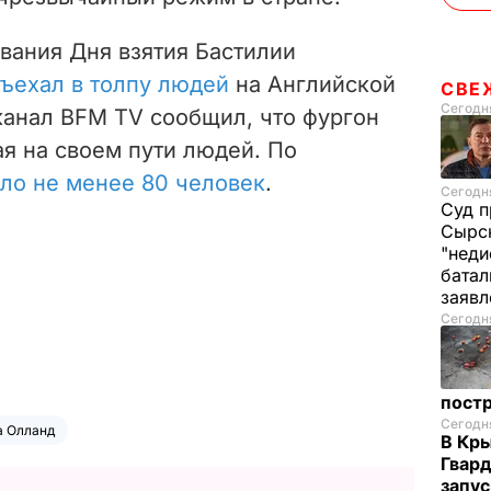
вания Дня взятия Бастилии
въехал в толпу людей
на Английской
СВЕ
Сегодня
анал BFM TV сообщил, что фургон
ая на своем пути людей. По
ло не менее 80 человек
.
Сегодня
Суд п
Сырск
"неди
батал
заяв
Сегодня
пост
Сегодня
а Олланд
В Кр
Гвард
запус