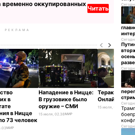
а временно оккупированных
Сегодня
Читать
глав
РЕКЛАМА
инте
Сегодня
Пути
вторж
осен
разв
Сегодня
перег
ство
Нападение в Ницце:
Теракт в Ниц
стри
их в
В грузовике было
Онлайн-реп
Сегодня
тате
оружие – СМИ
15 июля, 02.26
МИР
Трамп
ния в Ницце
боепр
15 июля, 02.38
МИР
ло 73 человек
конфл
Сегодня
3.03
МИР