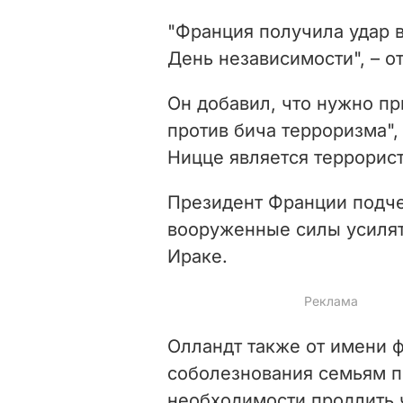
"Франция получила удар в
День независимости", – о
Он добавил, что нужно пр
против бича терроризма",
Ницце является террорис
Президент Франции подче
вооруженные силы усилят
Ираке.
Олландт также от имени 
соболезнования семьям по
необходимости продлить 