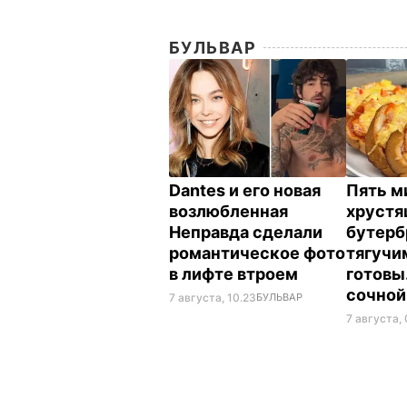
БУЛЬВАР
Dantes и его новая
Пять м
возлюбленная
хрустя
Неправда сделали
бутерб
романтическое фото
тягучи
в лифте втроем
готовы
сочной
7 августа, 10.23
БУЛЬВАР
7 августа,