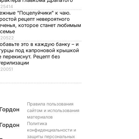
арактера главкома Драпатого
25414
ежные "Поцелуйчики" к чаю.
ростой рецепт невероятного
еченья, которое станет любимым
 семье
20522
обавьте это в каждую банку – и
гурцы под капроновой крышкой
е перекиснут. Рецепт без
терилизации
20051
Правила пользования
Гордон
сайтом и использования
материалов
Политика
Гордон
конфиденциальности и
защиты персональных