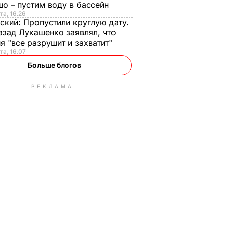
о – пустим воду в бассейн
та, 16.26
ский:
Пропустили круглую дату.
азад Лукашенко заявлял, что
я "все разрушит и захватит"
та, 16.07
Больше блогов
РЕКЛАМА