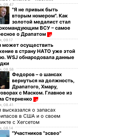
, 09.47
"Я не привык быть
вторым номером". Как
золотой медалист стал
нокомандующим ВСУ – самое
ресное о Драпатом
, 09.17
н может осуществить
ение в страну НАТО уже этой
ью. WSJ обнародовала данные
едки
, 08.58
Федоров – о шансах
вернуться на должность,
Драпатого, Хмару,
оворах с Маском. Главное из
це.
Белый грузовик на
Последствия
ма Стерненко
ортаж
полной скорости
теракта в Ницце.
, 08.41
въехал в толпу
Фоторепортаж
 высказался о запасах
людей на
ипасов в США и о своем
15 июля, 01.59
СОБЫТИЯ
набережной Ниццы.
икте с Хегсетом
Видео
, 08.14
"Участников "эсвео"
15 июля, 02.21
МИР