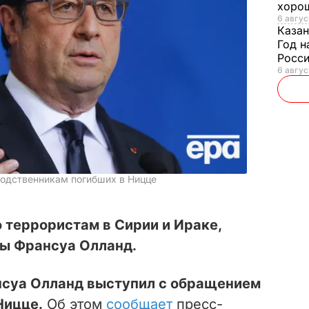
хорош
6 авгус
Казан
Год н
Росси
6 авгус
родственникам погибших в Ницце
 террористам в Сирии и Ираке,
ны Франсуа Олланд.
суа Олланд выступил с обращением
Ницце.
Об этом
сообщает
пресс-