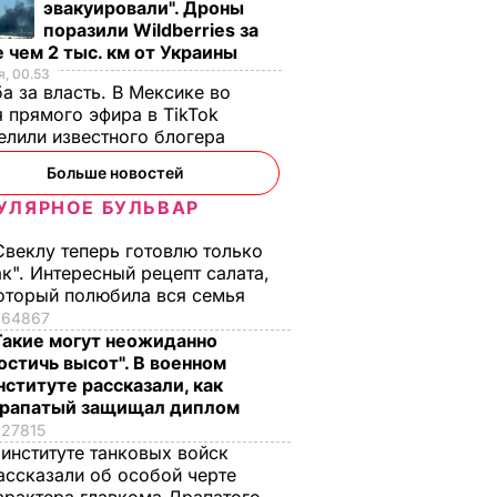
эвакуировали". Дроны
поразили Wildberries за
 чем 2 тыс. км от Украины
, 00.53
а за власть. В Мексике во
 прямого эфира в TikTok
елили известного блогера
Больше новостей
УЛЯРНОЕ БУЛЬВАР
просит
"Мишуня, дочка
"Это очень ценное
Свеклу теперь готовлю только
ромат
родилась!"
преимущество".
ак". Интересный рецепт салата,
 на весь
Драпатый рассказал,
Наследница
оторый полюбила вся семья
как ночью на
британского
64867
позициях узнал о
престола родилась 
Такие могут неожиданно
 блюда
рождении дочери
Португалии – в чем
остичь высот". В военном
причина
нституте рассказали, как
ЬВАР
7 августа, 08.33
БУЛЬВАР
рапатый защищал диплом
6 августа, 23.56
БУЛЬВАР
27815
 институте танковых войск
ассказали об особой черте