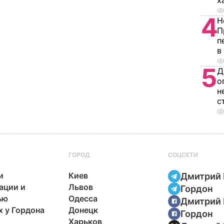
х
4
Н
П
п
в
5
Д
о
н
с
ГОРОД
СОЦСЕТИ
и
Киев
Дмитрий 
ации и
Львов
Гордон
ью
Одесса
Дмитрий 
х у Гордона
Донецк
Гордон
Харьков