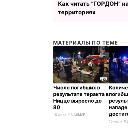
Как читать ”ГОРДОН” н
территориях
МАТЕРИАЛЫ ПО ТЕМЕ
Число погибших в
Количе
результате теракта в
погибш
Ницце выросло до
резуль
80
нападе
достиг
15 июля, 06.35
МИР
15 июля, 0