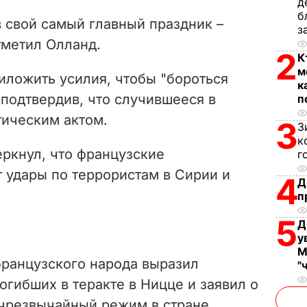
д
V
б
 свой самый главный праздник –
з
i
тметил Олланд.
2
К
d
м
иложить усилия, чтобы "бороться
к
e
 подтвердив, что случившееся в
п
тическим актом.
3
З
o
к
ркнул, что французские
г
 удары по террористам в Сирии и
4
Д
п
5
Д
у
М
французского народа выразил
"
гибших в теракте в Ницце и заявил о
чрезвычайный режим в стране.