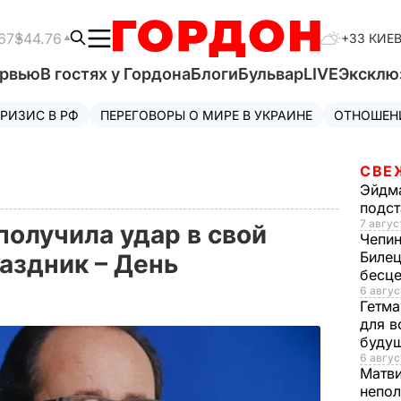
67
$44.76
+33 КИЕ
ервью
В гостях у Гордона
Блоги
Бульвар
LIVE
Эксклю
РИЗИС В РФ
ПЕРЕГОВОРЫ О МИРЕ В УКРАИНЕ
ОТНОШЕН
СВЕ
Эйдм
подст
7 авгус
получила удар в свой
Чепи
Билец
аздник – День
бесц
6 авгус
Гетма
для в
буду
6 авгус
Матв
непол