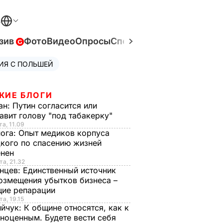
В
зив
Фото
Видео
Опросы
Спецпроекты
Война в Ук
ИЯ С ПОЛЬШЕЙ
ЖИЕ БЛОГИ
ан:
Путин согласится или
авит голову "под табакерку"
та, 11.09
нога:
Опыт медиков корпуса
кого по спасению жизней
енен
та, 21.32
нцев:
Единственный источник
озмещения убытков бизнеса –
щие репарации
та, 19.15
ийчук:
К общине относятся, как к
ноценным. Будете вести себя