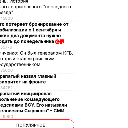
ень. История
лаготворительного "последнего
аезда"
45800
то потеряет бронирование от
обилизации с 1 сентября и
акие два документа нужно
одать до понедельника
35779
инченко:
Он был генералом КГБ,
оторый стал украинским
осударственником
35606
рапатый назвал главный
риоритет на фронте
34252
рапатый инициировал
вольнение командующего
едсилами ВСУ. Его называли
человеком Сырского" – СМИ
29990
ПОПУЛЯРНОЕ