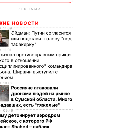
РЕКЛАМА
ЖИЕ НОВОСТИ
, 11.09
Эйдман:
Путин согласится
или подставит голову "под
табакерку"
, 11.01
ризнал противоправным приказ
ого в отношении
сциплинированного" командира
ьона. Ширшин выступил с
лением
, 10.16
Россияне атаковали
дронами людей на рынке
в Сумской области. Много
радавших, есть "тяжелые"
, 09.49
ыму детонирует аэродром
ейское, с которого РФ
кает Shahed – паблик