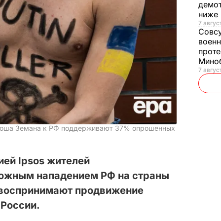
демот
ниже
7 авгус
Совс
военн
проте
Мино
7 авгус
лоша Земана к РФ поддерживают 37% опрошенных
ей Ipsos жителей
ожным нападением РФ на страны
о воспринимают продвижение
 России.