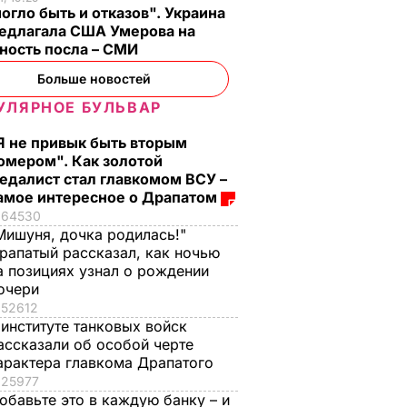
3 мая, 22.31
ОБЩЕСТВО
огло быть и отказов". Украина
редлагала США Умерова на
ность посла – СМИ
Больше новостей
УЛЯРНОЕ БУЛЬВАР
Я не привык быть вторым
омером". Как золотой
едалист стал главкомом ВСУ –
 с
Три важных шага – и
Тину Кароль,
амое интересное о Драпатом
ая гора
ваш салат из свеклы
которая "впервые в
64530
о пух,
будет невероятным
жизни расслабилас
Мишуня, дочка родилась!"
рапатый рассказал, как ночью
ова.
и поверила
7 августа, 17.29
БУЛЬВАР
а позициях узнал о рождении
ий
чувствам", вызвали
очери
на допрос. Что
52612
произошло
ВАР
 институте танковых войск
7 августа, 17.28
БУЛЬВАР
ассказали об особой черте
арактера главкома Драпатого
25977
обавьте это в каждую банку – и