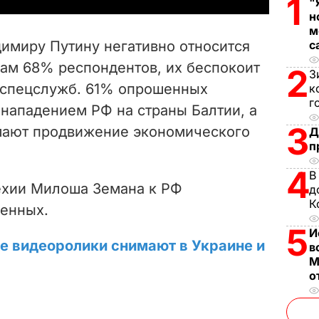
1
"
н
V
м
димиру Путину негативно относится
с
i
ам 68% респондентов, их беспокоит
2
З
 спецслужб. 61% опрошенных
к
d
г
ападением РФ на страны Балтии, а
e
3
мают продвижение экономического
Д
п
o
4
В
ехии Милоша Земана к РФ
д
К
енных.
5
И
ие видеоролики снимают в Украине и
в
М
о