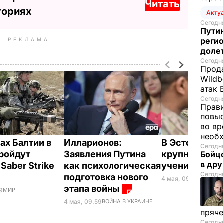
Читать
ториях
Акту
Сегодня
Путин
регио
РЕКЛАМА
доле
Сегодня
Прода
Wildb
атак 
Сегодня
Прави
повы
во вр
необх
ах Балтии в
Илларионов:
В Эстонии ст
Сегодня
ройдут
Заявления Путина
крупные вое
Бойцо
в др
Saber Strike
как психологическая
учения Siil 2
Сегодня
подготовка нового
4 мая, 09.28
МИР
этапа войны
39
МИР
4 мая, 09.59
ВОЙНА В УКРАИНЕ
пряче
Сегодня