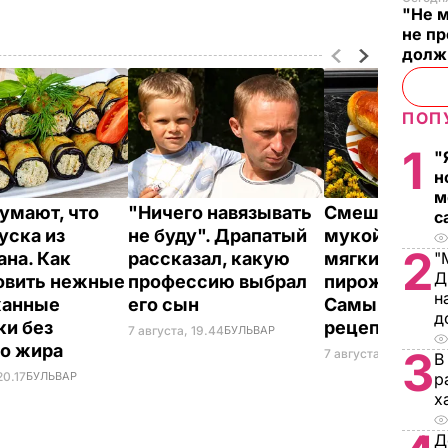
"Не м
не п
долж
ПОП
1
"
н
м
думают, что
"Ничего навязывать
Смешайте это
с
уска из
не буду". Драпатый
мукой – и цел
2
ана. Как
рассказал, какую
мягких, словн
"
Д
овить нежные
профессию выбрал
пирожков гот
н
жанные
его сын
Самый лучш
д
ки без
рецепт
7 августа, 19.44
БУЛЬВАР
го жира
3
7 августа, 18.16
БУЛЬ
В
20.17
БУЛЬВАР
р
х
Д