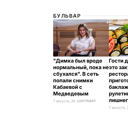
БУЛЬВАР
"Димка был вроде
Гости 
нормальный, пока не
это зак
сбухался". В сеть
рестор
попали снимки
пригот
Кабаевой с
бакла
Медведевым
рулети
лишне
7 августа, 20.39
БУЛЬВАР
7 августа, 