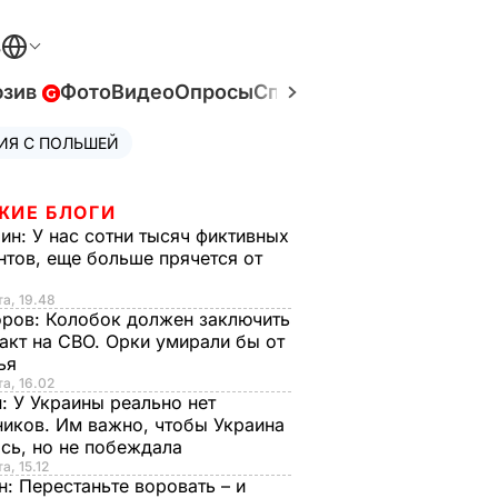
В
юзив
Фото
Видео
Опросы
Спецпроекты
Война в У
ИЯ С ПОЛЬШЕЙ
ЖИЕ БЛОГИ
рин:
У нас сотни тысяч фиктивных
нтов, еще больше прячется от
та, 19.48
оров:
Колобок должен заключить
акт на СВО. Орки умирали бы от
тья
та, 16.02
н:
У Украины реально нет
иков. Им важно, чтобы Украина
сь, но не побеждала
а, 15.12
н:
Перестаньте воровать – и