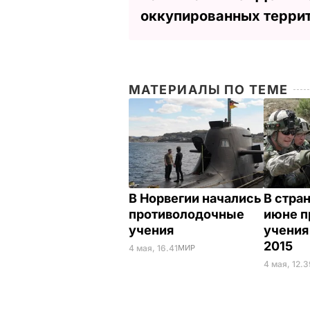
оккупированных терри
МАТЕРИАЛЫ ПО ТЕМЕ
В Норвегии начались
В стран
противолодочные
июне п
учения
учения 
2015
4 мая, 16.41
МИР
4 мая, 12.