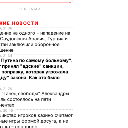
РЕКЛАМА
ЖИЕ НОВОСТИ
, 21.36
ение на одного – нападение на
 Саудовская Аравия, Турция и
тан заключили оборонное
ашение
, 21.34
 Путина по самому больному".
 принял "адские" санкции,
 поправку, которая угрожала
цу" закона. Как это было
, 21.28
 "Танец свободы" Александры
ль состоялось на пяти
нентах
, 20.45
инство игроков казино считают
ные игры формой досуга, а не
отка – соцопрос