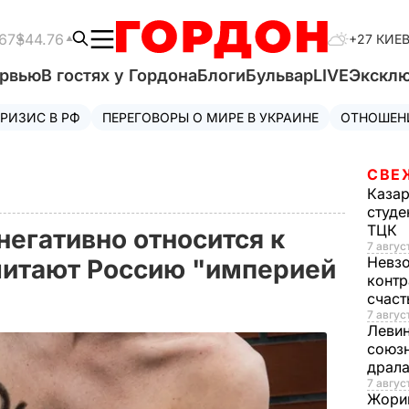
67
$44.76
+27 КИЕ
ервью
В гостях у Гордона
Блоги
Бульвар
LIVE
Экскл
РИЗИС В РФ
ПЕРЕГОВОРЫ О МИРЕ В УКРАИНЕ
ОТНОШЕН
СВЕ
Каза
студе
ТЦК
негативно относится к
7 авгус
Невз
считают Россию "империей
контр
счас
7 авгус
Леви
союзн
драла
7 август
Жори