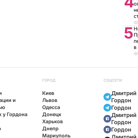
4
о
н
с
5
Н
П
п
в
ГОРОД
СОЦСЕТИ
и
Киев
Дмитрий
ации и
Львов
Гордон
ью
Одесса
Гордон
х у Гордона
Донецк
Дмитрий
Харьков
Гордон
р
Днепр
Гордон
Мариуполь
Дмитрий