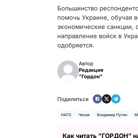
Большинство респонденто
помочь Украине, обучая 
экономические санкции, 
направление войск в Укр
одобряется.
Автор
Редакция
"Гордон"
Поделиться
НАТО
Чехия
Владимир Путин
М
Как читать ”ГОРДОН” н