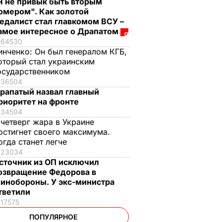
Я не привык быть вторым
омером". Как золотой
едалист стал главкомом ВСУ –
амое интересное о Драпатом
64530
инченко:
Он был генералом КГБ,
оторый стал украинским
осударственником
36504
рапатый назвал главный
риоритет на фронте
34594
 четверг жара в Украине
остигнет своего максимума.
огда станет легче
23034
сточник из ОП исключил
озвращение Федорова в
инобороны. У экс-министра
тветили
17575
ПОПУЛЯРНОЕ