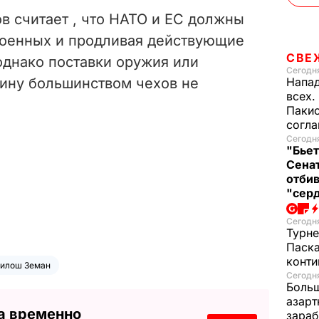
в считает , что НАТО и ЕС должны
военных и продливая действующие
СВЕ
однако поставки оружия или
Сегодня
аину большинством чехов не
Напад
всех.
Пакис
согл
Сегодня
"Бьет
Сенат
отбив
"серд
Сегодня
Турне
Паска
конти
илош Земан
Сегодня
Больш
азарт
а временно
зараб