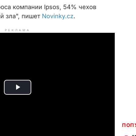
роса компании Ipsos, 54% чехов
й зла", пишет
Novinky.cz
.
РЕКЛАМА
P
l
a
ПОП
y