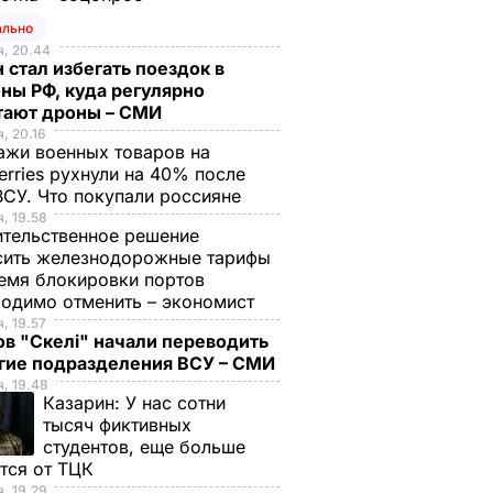
ально
, 20.44
 стал избегать поездок в
ны РФ, куда регулярно
тают дроны – СМИ
, 20.16
жи военных товаров на
erries рухнули на 40% после
ВСУ. Что покупали россияне
, 19.58
тельственное решение
сить железнодорожные тарифы
емя блокировки портов
одимо отменить – экономист
артуют
Дайджест 3 мая:
, 19.57
нные
Широкино
в "Скелі" начали переводить
угие подразделения ВСУ – СМИ
015
обстреляли девять
, 19.48
раз, ОБСЕ осуждает
Казарин:
У нас сотни
агрессию, в Японии
тысяч фиктивных
произошло
студентов, еще больше
землетрясение
тся от ТЦК
, 19.29