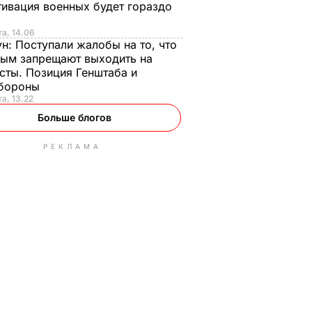
ивация военных будет гораздо
та, 14.06
ун:
Поступали жалобы на то, что
ым запрещают выходить на
сты. Позиция Генштаба и
бороны
та, 13.22
Больше блогов
РЕКЛАМА