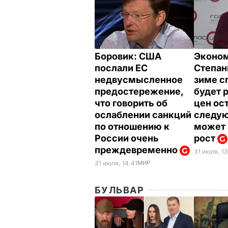
Боровик: США
Эконо
послали ЕС
Степан
недвусмысленное
зиме с
предостережение,
будет 
что говорить об
цен ос
ослаблении санкций
следую
по отношению к
может 
России очень
рост
преждевременно
31 июля, 13
31 июля, 14.41
МИР
БУЛЬВАР