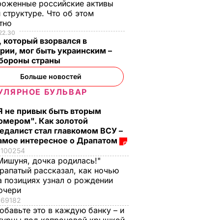
роженные российские активы
 структуре. Что об этом
стно
22.30
 который взорвался в
рии, мог быть украинским –
бороны страны
Больше новостей
УЛЯРНОЕ БУЛЬВАР
Я не привык быть вторым
омером". Как золотой
едалист стал главкомом ВСУ –
амое интересное о Драпатом
100254
Мишуня, дочка родилась!"
рапатый рассказал, как ночью
а позициях узнал о рождении
очери
69182
обавьте это в каждую банку – и