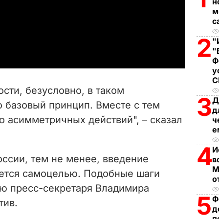
н
l
м
с
a
2
"
"
y
Ф
у
V
сти, безусловно, в таком
3
i
Д
 базовый принцип. Вместе с тем
д
о асимметричных действий", – сказал
ч
d
е
e
4
И
оссии, тем не менее, введение
в
o
М
яется самоцелью. Подобные шаги
о
ию пресс-секретаря Владимира
5
Ф
тив.
д
п