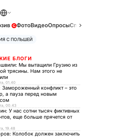
юзив
Фото
Видео
Опросы
Спецпроекты
Война в У
ИЯ С ПОЛЬШЕЙ
ЖИЕ БЛОГИ
ашвили:
Мы вытащили Грузию из
ой трясины. Нам этого не
тили
та, 01.40
:
Замороженный конфликт – это
р, а пауза перед новым
исом
та, 00.43
рин:
У нас сотни тысяч фиктивных
нтов, еще больше прячется от
та, 19.48
оров:
Колобок должен заключить