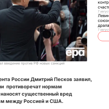
контр
счас
7 авгус
Леви
союзн
драла
7 август
л введение против РФ новых санкций
ента России Дмитрий Песков заявил,
ии противоречат нормам
 наносят существенный вред
м между Россией и США.