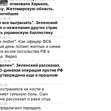
атаковала Харьков,
су, Житомирскую область.
 погибшие
, 00.55
 все выгрызать". Зеленский
л о нежелании других стран
ть украинскую баллистику
я, 00.43
е любит". Как офицер ФСБ
й день лопает желтые и синие
и возле посольства РФ в
де. Видео
, 00.19
волен". Зеленский рассказал,
0-дневная операция против РФ
 утверждена еще в прошлом
23.28
остранился на кости и
няет сильную боль. Сын
на рассказал о раке отца
22.58
предлагают передать