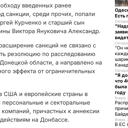
 обходу введенных ранее
Одес
д санкции, среди прочих, попали
Есть
ргей Курченко и старший сын
Сегодня
"Надо
ины Виктора Януковича Александр.
заяви
виде
Сегодн
 расширение санкций не связано с
"Он н
ать резолюцию по расследованию
кажды
шарик
Донецкой области, а направлено на
Кана
ого эффекта от ограничительных
Сегодня
"Я до
что 4
была
году
ов США и европейские страны в
Вчера, 
и персональные и секторальные
Распр
причи
 компаний, причастных к аннексии
Байде
действиям на Донбассе.
Вчера, 
В ЕС 