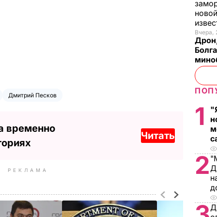
замо
новой
изве
Вчера, 
Дрон,
Болга
мино
ПОП
Дмитрий Песков
1
"
н
а временно
м
Читать
с
ториях
2
"
Д
РЕКЛАМА
н
д
3
Д