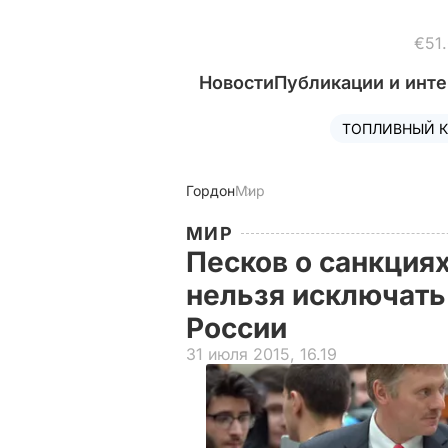
€51
Новости
Публикации и инт
ТОПЛИВНЫЙ К
Гордон
Мир
МИР
Песков о санкция
нельзя исключат
России
31 июля 2015, 16.19