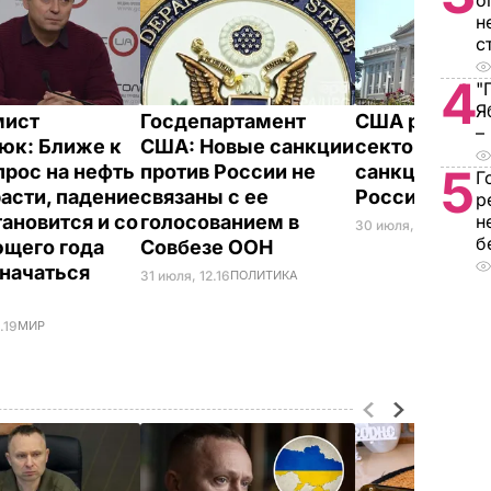
о
н
с
4
"
Я
мист
Госдепартамент
США расшир
–
юк: Ближе к
США: Новые санкции
секторальны
прос на нефть
против России не
санкции прот
5
Г
расти, падение
связаны с ее
России
р
тановится и со
голосованием в
н
30 июля, 23.30
ДЕНЬ
б
щего года
Совбезе ООН
начаться
31 июля, 12.16
ПОЛИТИКА
.19
МИР