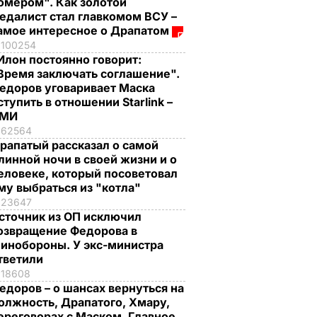
омером". Как золотой
едалист стал главкомом ВСУ –
амое интересное о Драпатом
100254
Илон постоянно говорит:
Время заключать соглашение".
едоров уговаривает Маска
ступить в отношении Starlink –
СМИ
62564
рапатый рассказал о самой
линной ночи в своей жизни и о
еловеке, который посоветовал
му выбраться из "котла"
23647
сточник из ОП исключил
озвращение Федорова в
инобороны. У экс-министра
тветили
18608
едоров – о шансах вернуться на
олжность, Драпатого, Хмару,
ереговорах с Маском. Главное