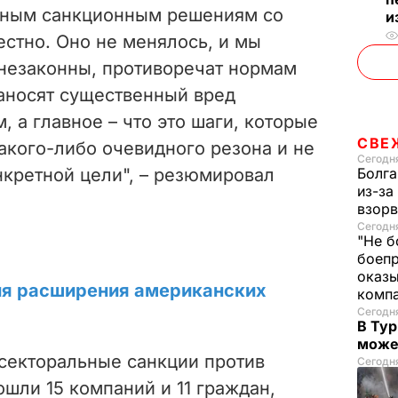
бным санкционным решениям со
и
стно. Оно не менялось, и мы
 незаконны, противоречат нормам
аносят существенный вред
 а главное – что это шаги, которые
СВЕ
акого-либо очевидного резона и не
Сегодня
нкретной цели", – резюмировал
Болга
из-за
взорв
Сегодн
"Не б
боепр
оказы
ия расширения американских
комп
Сегодня
В Тур
може
секторальные санкции против
Сегодня
ошли 15 компаний и 11 граждан,