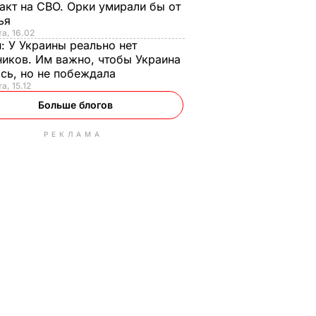
акт на СВО. Орки умирали бы от
тья
та, 16.02
н:
У Украины реально нет
иков. Им важно, чтобы Украина
сь, но не побеждала
а, 15.12
Больше блогов
РЕКЛАМА