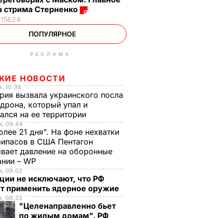
з стрима Стерненко
15624
ПОПУЛЯРНОЕ
РЕКЛАМА
ЖИЕ НОВОСТИ
, 10.38
рия вызвала украинского посла
 дрона, который упал и
ался на ее территории
я, 09.44
олее 21 дня". На фоне нехватки
ипасов в США Пентагон
вает давление на оборонные
ании – WP
, 09.02
ции не исключают, что РФ
т применить ядерное оружие
, 08.23
"Целенаправленно бьет
по жилым домам". РФ