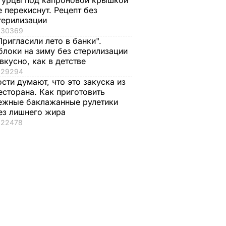
гурцы под капроновой крышкой
е перекиснут. Рецепт без
терилизации
30369
Пригласили лето в банки".
блоки на зиму без стерилизации
или
 вкусно, как в детстве
е
29294
ив
ости думают, что это закуска из
есторана. Как приготовить
ежные баклажанные рулетики
ГИ
ез лишнего жира
22478