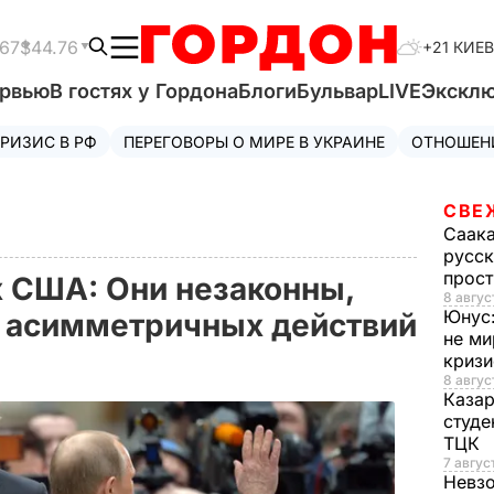
.67
$44.76
+21 КИЕВ
ервью
В гостях у Гордона
Блоги
Бульвар
LIVE
Экскл
РИЗИС В РФ
ПЕРЕГОВОРЫ О МИРЕ В УКРАИНЕ
ОТНОШЕН
СВЕ
Саак
русск
прос
х США: Они незаконны,
8 авгус
Юнус
ь асимметричных действий
не ми
криз
8 авгус
Каза
студе
ТЦК
7 авгус
Невз