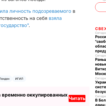
вила личность подозреваемого
в
тственность на себя
взяла
государство"
.
СВЕ
Сегодня
Росси
"своб
облас
пред
Сегодня
Раньш
новые
Витко
Моск
Сегодня
Лондон
ИГИЛ
Укра
систе
безу
а временно оккупированных
Сегодня
Читать
В Бол
дрон 