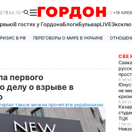
.67
$44.76
+19 КИЕВ
ервью
В гостях у Гордона
Блоги
Бульвар
LIVE
Эксклю
РИЗИС В РФ
ПЕРЕГОВОРЫ О МИРЕ В УКРАИНЕ
ОТНОШЕН
СВЕ
Саак
русск
прос
а первого
8 авгус
Юнус
о делу о взрыве в
не ми
о
криз
8 авгус
теріал також можна прочитати українською
Каза
студе
ТЦК
7 авгус
Невз