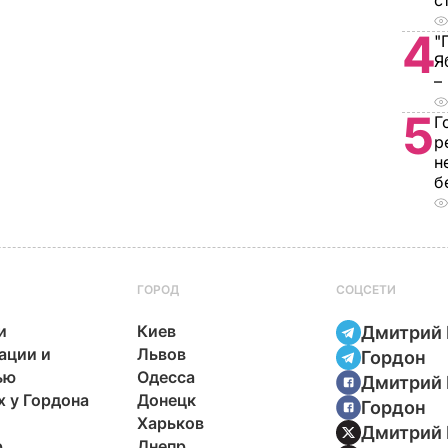
с
4
"
Я
–
5
Г
р
н
б
ГОРОД
СОЦСЕТИ
и
Киев
Дмитрий 
ации и
Львов
Гордон
ью
Одесса
Дмитрий 
х у Гордона
Донецк
Гордон
Харьков
Дмитрий 
р
Днепр