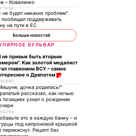
в – Коваленко
, 14.54
с не будет никаких проблем".
ч пообещал поддерживать
ну на пути в ЕС
Больше новостей
азал о
Кулеба объяснил,
Как опытные
УЛЯРНОЕ БУЛЬВАР
нере
почему Трамп на
огородники
самом деле
выбирают самый
Я не привык быть вторым
придрался к
сладкий арбуз. Сем
омером". Как золотой медалист
костюму
признаков спелой и
тал главкомом ВСУ – самое
Зеленского
сочной ягоды
нтересное о Драпатом
92680
8 августа, 08.33
МИР
8 августа, 00.21
БУЛЬВАР
Мишуня, дочка родилась!"
рапатый рассказал, как ночью
а позициях узнал о рождении
очери
64269
обавьте это в каждую банку – и
гурцы под капроновой крышкой
е перекиснут. Рецепт без