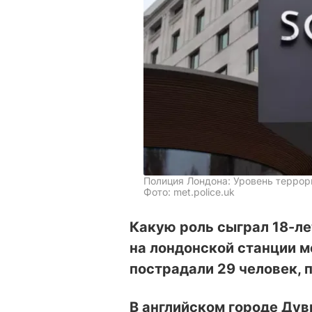
Полиция Лондона: Уровень террор
Фото: met.police.uk
Какую роль сыграл 18-л
на лондонской станции ме
пострадали 29 человек, 
В английском городе Дув