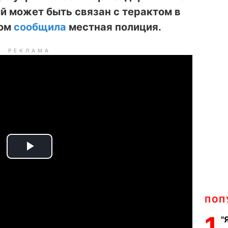
й может быть связан с терактом в
том
сообщила
местная полиция.
РЕКЛАМА
P
l
ПОП
a
1
"
y