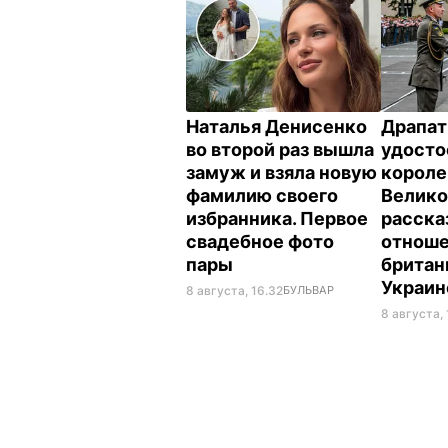
Наталья Денисенко
Драпат
во второй раз вышла
удосто
замуж и взяла новую
корол
фамилию своего
Велико
избранника. Первое
расска
свадебное фото
отнош
пары
британ
Украи
8 августа, 16.32
БУЛЬВАР
8 августа, 