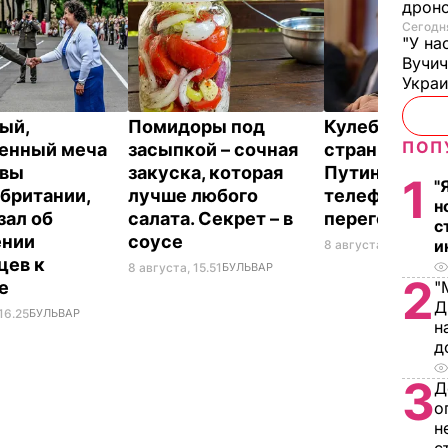
дроно
Сегодня
"У на
Вучи
Украи
ый,
Помидоры под
Кулеба расск
ПОП
енный меча
засыпкой – сочная
странной ма
евы
закуска, которая
Путина вести
1
"
британии,
лучше любого
телефонные
н
зал об
салата. Секрет – в
переговоры
с
ении
соусе
и
8 августа, 10.25
МИР
цев к
8 августа, 15.51
БУЛЬВАР
2
не
"
Д
16.25
БУЛЬВАР
н
д
3
Д
о
н