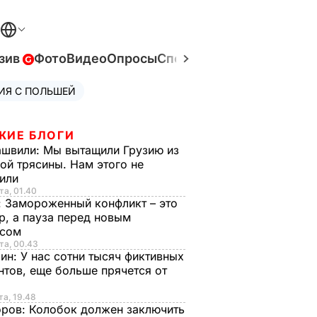
зив
Фото
Видео
Опросы
Спецпроекты
Война в Ук
ИЯ С ПОЛЬШЕЙ
ЖИЕ БЛОГИ
ашвили:
Мы вытащили Грузию из
ой трясины. Нам этого не
тили
та, 01.40
:
Замороженный конфликт – это
р, а пауза перед новым
исом
та, 00.43
рин:
У нас сотни тысяч фиктивных
нтов, еще больше прячется от
та, 19.48
оров:
Колобок должен заключить