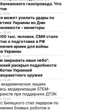
балканского газопровода. Что
стно
, 16.10
я может усилить удары по
етике Украины ко Дню
висимости – мониторы
, 16.06
00 тыс. человек. СМИ стало
тно о подготовке в РФ
лнения армии для войны
ив Украины
, 15.46
м закрывать наше небо".
нский раскрыл подробности
рыв в
аботки Украиной
.
иворакетного оружия
аж
, 15.29
 академических лицеях
БЫТИЯ
ась модернизация STEM-
ранств при поддержке ДТЭК​
, 15.23
с Билецкого стал лидером по
нению боевых роботов и