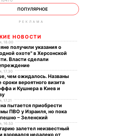
ПОПУЛЯРНОЕ
РЕКЛАМА
ЖИЕ НОВОСТИ
, 18.00
яне получили указания о
одной охоте" в Херсонской
ти. Власти сделали
упреждение
, 17.30
е, чем ожидалось. Названы
 сроки вероятного визита
ффа и Кушнера в Киев и
ву
, 17.21
ина пытается приобрести
мы ПВО у Израиля, но пока
спешно – Зеленский
, 16.53
гарию залетел неизвестный
и взорвался недалеко от