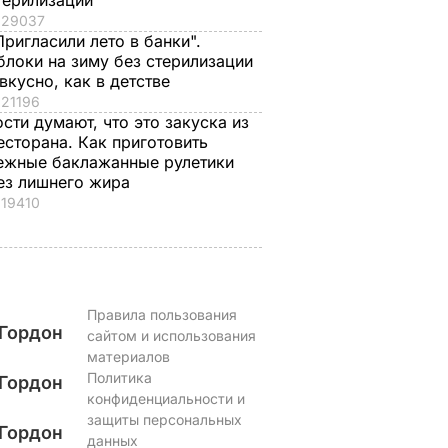
терилизации
29037
Пригласили лето в банки".
блоки на зиму без стерилизации
 вкусно, как в детстве
21196
ости думают, что это закуска из
есторана. Как приготовить
ежные баклажанные рулетики
ез лишнего жира
19410
Правила пользования
Гордон
сайтом и использования
материалов
Политика
Гордон
конфиденциальности и
защиты персональных
Гордон
данных