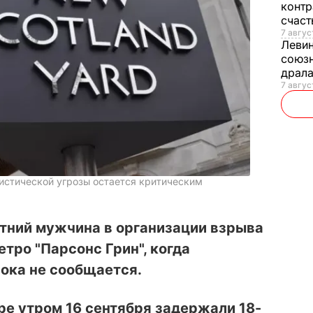
контр
счас
7 авгус
Леви
союзн
драла
7 август
истической угрозы остается критическим
етний мужчина в организации взрыва
тро "Парсонс Грин", когда
пока не сообщается.
ре утром 16 сентября задержали 18-