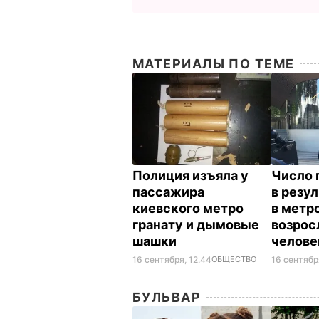
МАТЕРИАЛЫ ПО ТЕМЕ
Полиция изъяла у
Число 
пассажира
в резу
киевского метро
в метр
гранату и дымовые
возрос
шашки
челов
16 сентября, 12.44
ОБЩЕСТВО
16 сентября
БУЛЬВАР