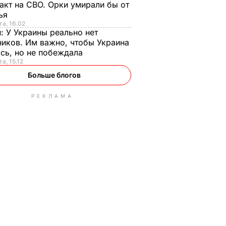
акт на СВО. Орки умирали бы от
тья
та, 16.02
н:
У Украины реально нет
иков. Им важно, чтобы Украина
сь, но не побеждала
а, 15.12
Больше блогов
РЕКЛАМА