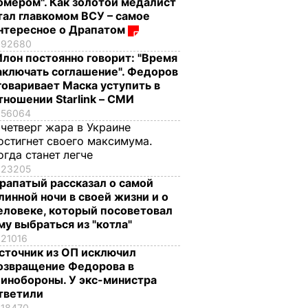
омером". Как золотой медалист
тал главкомом ВСУ – самое
нтересное о Драпатом
92680
Илон постоянно говорит: "Время
аключать соглашение". Федоров
говаривает Маска уступить в
тношении Starlink – СМИ
56064
 четверг жара в Украине
остигнет своего максимума.
огда станет легче
23205
рапатый рассказал о самой
линной ночи в своей жизни и о
еловеке, который посоветовал
му выбраться из "котла"
21016
сточник из ОП исключил
озвращение Федорова в
инобороны. У экс-министра
тветили
18470