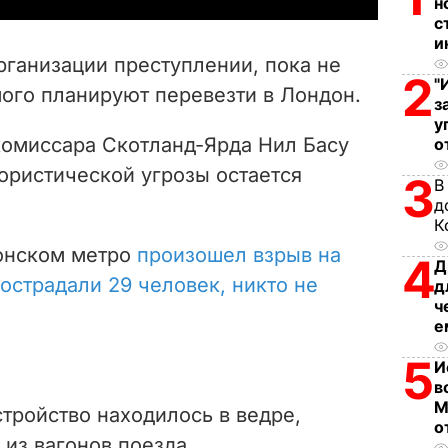
н
с
V
и
рганизации преступлении, пока не
2
i
"
ого планируют перевезти в Лондон.
з
у
d
омиссара Скотланд-Ярда Нил Басу
о
e
рористической угрозы остается
3
В
д
o
К
донском метро
произошел взрыв на
4
Д
острадали 29 человек, никто не
д
ч
е
5
И
в
М
тройство находилось в ведре,
о
 из вагонов поезда.