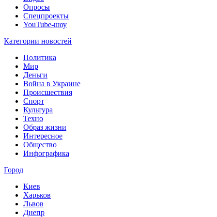
Опросы
Спецпроекты
YouTube-шоу
Категории новостей
Политика
Мир
Деньги
Война в Украине
Происшествия
Спорт
Культура
Техно
Образ жизни
Интересное
Общество
Инфографика
Город
Киев
Харьков
Львов
Днепр