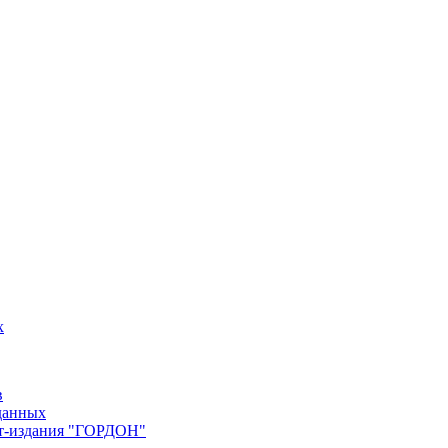
х
в
данных
ет-издания "ГОРДОН"