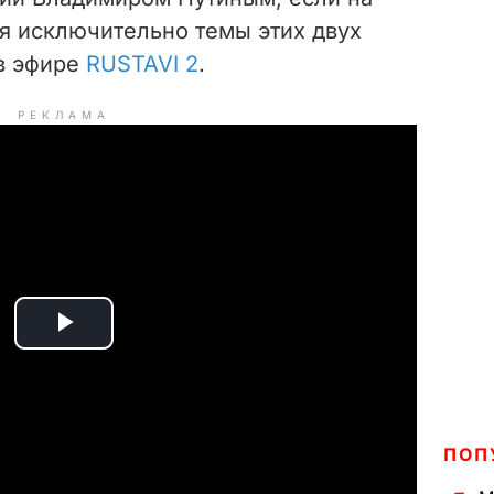
ся исключительно темы этих двух
 в эфире
RUSTAVI 2
.
РЕКЛАМА
P
l
a
ПОП