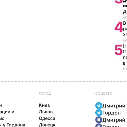
д
и
Д
4
В
р
х
5
Н
П
п
в
ГОРОД
СОЦСЕТИ
и
Киев
Дмитрий 
ации и
Львов
Гордон
ью
Одесса
Дмитрий 
х у Гордона
Донецк
Гордон