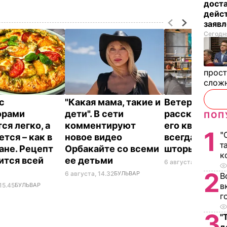
дост
дейст
заяв
Сегодня
прост
слож
с
"Какая мама, такие и
Ветеран Ром
орами
дети". В сети
рассказал, п
ПОП
ся легко, а
комментируют
его квартире
1
"
тся – как в
новое видео
всегда закр
т
ане. Рецепт
Орбакайте со всеми
шторы
к
ится всей
ее детьми
6 августа, 14.25
БУЛ
2
6 августа, 14.32
БУЛЬВАР
В
в
15.45
БУЛЬВАР
г
3
"