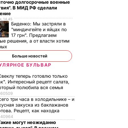
аточно долгосрочные военные
вия". В МИД РФ сделали
ление
, 14.45
Биденко:
Мы застряли в
"миндичгейте и яйцах по
17 грн". Предлагаем
ые решения, а от власти хотим
ных
Больше новостей
енский
Своевременно
Лучшая намазка дл
очему в
срезайте цветы
летнего перекуса.
УЛЯРНОЕ БУЛЬВАР
 теперь
бархатцев, чтобы
Рецепт кабачковой
Свеклу теперь готовлю только
ыты
они дали новые
икры
ак". Интересный рецепт салата,
бутоны
6 августа, 13.02
БУЛЬВАР
оторый полюбила вся семья
ЬВАР
6 августа, 13.41
БУЛЬВАР
60509
сего три часа в холодильнике – и
кусная закуска из баклажанов
отова. Рецепт, как находка
40964
Такие могут неожиданно