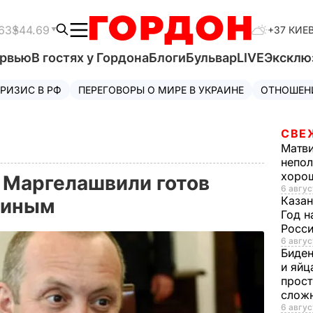
63
$44.69
+37 КИЕ
ервью
В гостях у Гордона
Блоги
Бульвар
LIVE
Эксклю
РИЗИС В РФ
ПЕРЕГОВОРЫ О МИРЕ В УКРАИНЕ
ОТНОШЕН
СВЕ
Матв
непол
хорош
 Маргелашвили готов
6 авгус
Казан
утиным
Год н
Росси
6 авгус
Биде
и яйц
прост
слож
6 авгус