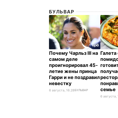
БУЛЬВАР
Почему Чарльз III на
Галета 
самом деле
помид
проигнорировал 45-
готовит
летие жены принца
получае
Гарри и не поздравил
рестор
невестку
понрав
семье
6 августа, 16.28
БУЛЬВАР
6 августа, 