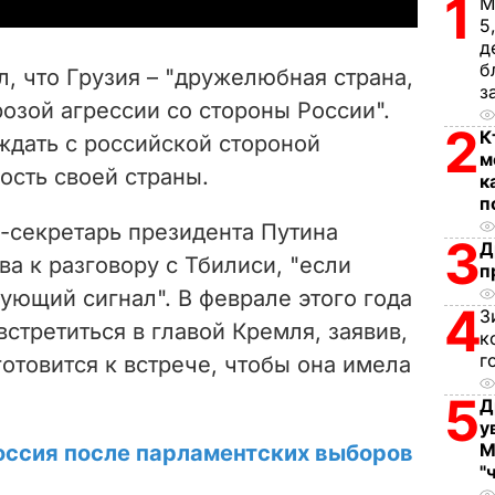
y
1
М
5
V
д
б
, что Грузия – "дружелюбная страна,
з
i
розой агрессии со стороны России".
2
К
уждать с российской стороной
d
м
ость своей страны.
к
e
п
-секретарь президента Путина
3
o
Д
ва к разговору с Тбилиси, "если
п
вующий сигнал". В феврале этого года
4
З
стретиться в главой Кремля, заявив,
к
г
отовится к встрече, чтобы она имела
5
Д
у
М
оссия после парламентских выборов
"