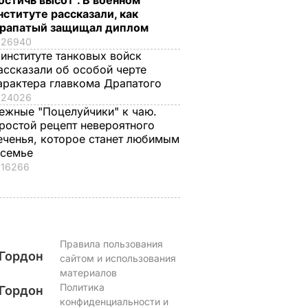
остичь высот". В военном
нституте рассказали, как
рапатый защищал диплом
26940
 институте танковых войск
ассказали об особой черте
арактера главкома Драпатого
24026
ежные "Поцелуйчики" к чаю.
ростой рецепт невероятного
еченья, которое станет любимым
 семье
16266
Правила пользования
Гордон
сайтом и использования
материалов
Политика
Гордон
конфиденциальности и