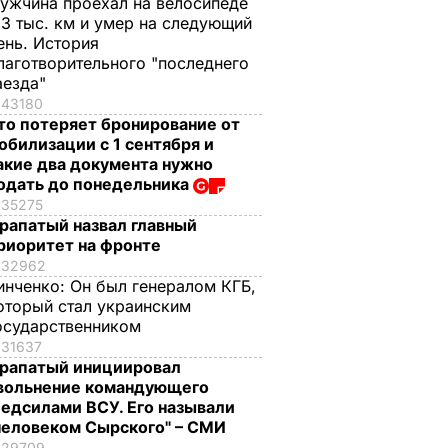
ужчина проехал на велосипеде
,3 тыс. км и умер на следующий
ень. История
лаготворительного "последнего
аезда"
43180
то потеряет бронирование от
обилизации с 1 сентября и
акие два документа нужно
одать до понедельника
35275
рапатый назвал главный
риоритет на фронте
32962
инченко:
Он был генералом КГБ,
оторый стал украинским
осударственником
31637
рапатый инициировал
вольнение командующего
едсилами ВСУ. Его называли
человеком Сырского" – СМИ
29709