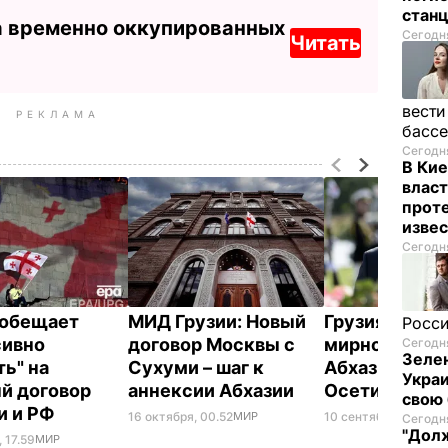
стан
а временно оккупированных
Сегодня
Читать
вести
РЕКЛАМА
басс
Сегодня
В Кие
власт
проте
изве
Сегодня
 обещает
МИД Грузии: Новый
Грузия намер
Росси
сивно
договор Москвы с
мирно верну
Сегодня
Зелен
ть" на
Сухуми – шаг к
Абхазию и 
Украи
й договор
аннексии Абхазии
Осетию
свою 
и и РФ
16 октября, 00.52
МИР
10 сентября, 09.07
М
Сегодня
"Долж
 17.59
МИР