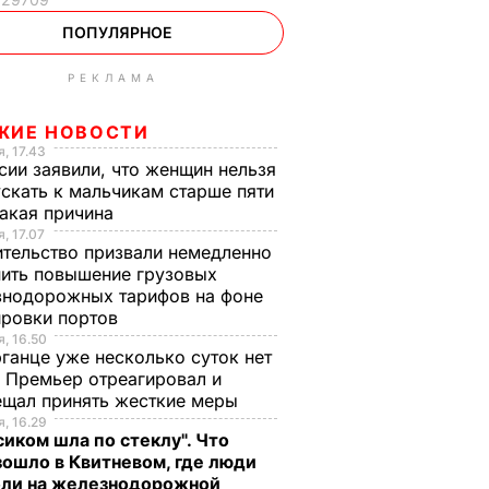
ПОПУЛЯРНОЕ
РЕКЛАМА
ЖИЕ НОВОСТИ
, 17.43
сии заявили, что женщин нельзя
скать к мальчикам старше пяти
Какая причина
, 17.07
тельство призвали немедленно
ить повышение грузовых
знодорожных тарифов на фоне
ировки портов
, 16.50
ганце уже несколько суток нет
 Премьер отреагировал и
ещал принять жесткие меры
, 16.29
сиком шла по стеклу". Что
ошло в Квитневом, где люди
бли на железнодорожной