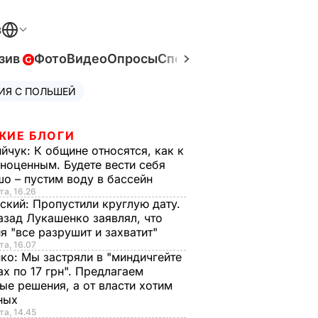
В
зив
Фото
Видео
Опросы
Спецпроекты
Война в Ук
ИЯ С ПОЛЬШЕЙ
ЖИЕ БЛОГИ
ийчук:
К общине относятся, как к
ноценным. Будете вести себя
о – пустим воду в бассейн
та, 16.26
ский:
Пропустили круглую дату.
азад Лукашенко заявлял, что
я "все разрушит и захватит"
та, 16.07
нко:
Мы застряли в "миндичгейте
ах по 17 грн". Предлагаем
ые решения, а от власти хотим
ных
та, 14.45