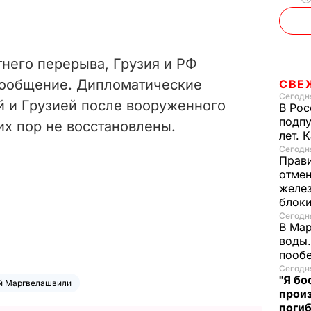
тнего перерыва, Грузия и РФ
сообщение. Дипломатические
СВЕ
Сегодня
 и Грузией после вооруженного
В Рос
подпу
их пор не восстановлены.
лет. 
Сегодня
Прави
отмен
желе
блок
Сегодня
В Мар
воды.
пооб
Сегодня
"Я бо
й Маргвелашвили
произ
поги