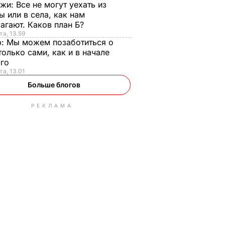
нжи:
Все не могут уехать из
ы или в села, как нам
агают. Каков план Б?
та, 13.59
р:
Мы можем позаботиться о
только сами, как и в начале
-го
та, 13.01
Больше блогов
РЕКЛАМА