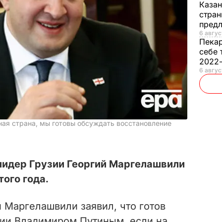
Каза
стран
предл
6 авгус
Пека
себе 
2022
6 авгус
ая страна, мы готовы обсуждать восстановление
лидер Грузии Георгий Маргелашвили
ого года.
 Маргелашвили заявил, что готов
сии Владимиром Путиным, если на