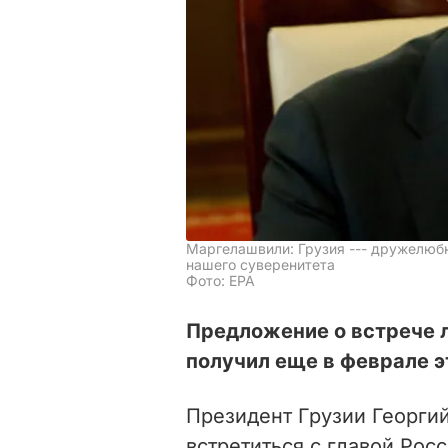
Маргелашвили: Грузия --- дружелюбн
нашего суверенитета
Фото: EPA
Предложение о встрече 
получил еще в феврале эт
Президент Грузии Георгий
встретиться с главой Рос