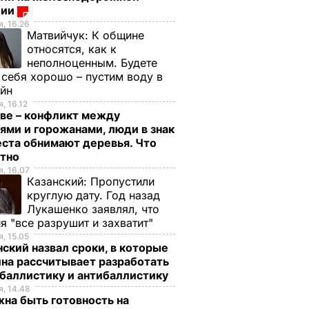
ции
, 16.26
Матвийчук:
К общине
относятся, как к
неполноценным. Будете
 себя хорошо – пустим воду в
ейн
, 16.12
ве – конфликт между
ями и горожанами, люди в знак
ста обнимают деревья. Что
стно
, 16.07
Казанский:
Пропустили
круглую дату. Год назад
Лукашенко заявлял, что
ена
я "все разрушит и захватит"
ть
, 15.05
ский назвал сроки, в которые
Южную
на рассчитывает разработать
баллистику и антибаллистику
ИР
, 14.48
на быть готовность на