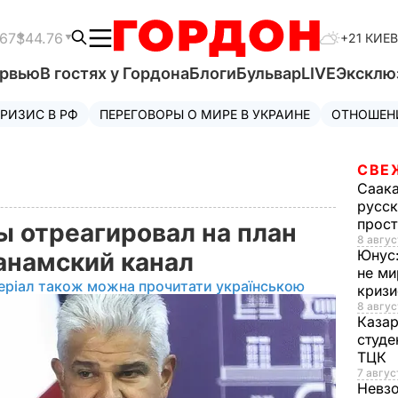
.67
$44.76
+21 КИЕВ
ервью
В гостях у Гордона
Блоги
Бульвар
LIVE
Эксклю
РИЗИС В РФ
ПЕРЕГОВОРЫ О МИРЕ В УКРАИНЕ
ОТНОШЕН
СВЕ
Саак
русск
прос
 отреагировал на план
8 авгус
Юнус
анамский канал
не ми
еріал також можна прочитати українською
криз
8 авгус
Каза
студе
ТЦК
7 авгус
Невз