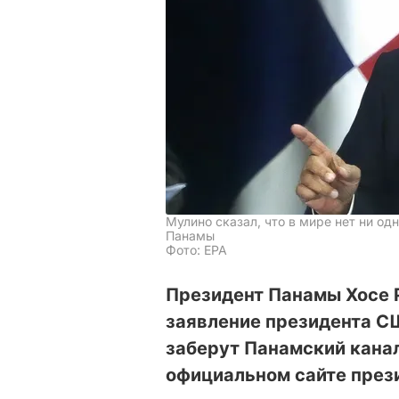
Мулино сказал, что в мире нет ни о
Панамы
Фото: EPA
Президент Панамы Хосе 
заявление президента С
заберут Панамский канал
официальном сайте през