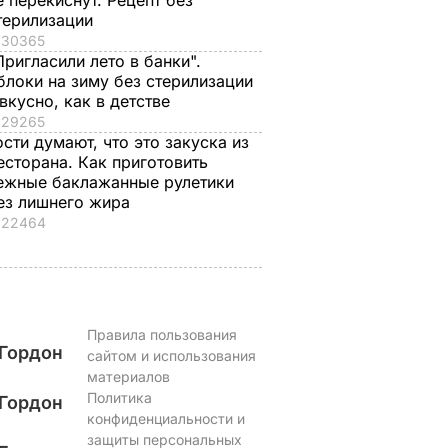
е перекиснут. Рецепт без
8 августа, 23.28
МИР
терилизации
второй день
ЬВАР
30365
8 августа, 23.56
БУЛЬВАР
Пригласили лето в банки".
блоки на зиму без стерилизации
 вкусно, как в детстве
29265
ости думают, что это закуска из
есторана. Как приготовить
ежные баклажанные рулетики
ез лишнего жира
22464
Правила пользования
Гордон
сайтом и использования
материалов
Политика
Гордон
конфиденциальности и
защиты персональных