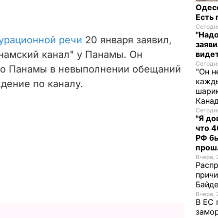
Одес
Есть
Сегодня
"Надо
урационной речи
20 января заявил,
заяви
анамский канал" у Панамы. Он
виде
Сегодня
во Панамы в невыполнении обещаний
"Он н
кажды
дение по каналу.
шарик
Кана
Сегодня
"Я до
что 4
РФ б
прош
Вчера, 
Распр
причи
Байде
Вчера, 
В ЕС 
замо