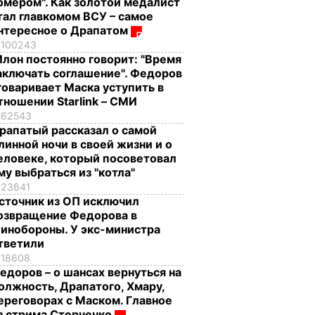
омером". Как золотой медалист
тал главкомом ВСУ – самое
нтересное о Драпатом
100243
Илон постоянно говорит: "Время
аключать соглашение". Федоров
говаривает Маска уступить в
тношении Starlink – СМИ
62543
рапатый рассказал о самой
линной ночи в своей жизни и о
еловеке, который посоветовал
му выбраться из "котла"
23641
сточник из ОП исключил
озвращение Федорова в
инобороны. У экс-министра
тветили
18608
едоров – о шансах вернуться на
олжность, Драпатого, Хмару,
ереговорах с Маском. Главное
з стрима Стерненко