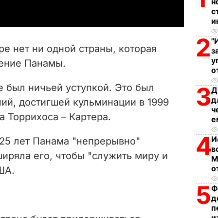
н
с
y
и
V
2
"
ре нет ни одной страны, которая
з
i
у
ение Панамы.
о
d
е был ничьей уступкой. Это был
3
Д
д
e
ий, достигшей кульминации в 1999
ч
а Торрихоса – Картера.
е
o
4
И
 25 лет Панама "непрерывно"
в
иряла его, чтобы "служить миру и
М
о
ША.
5
Ф
д
п
и