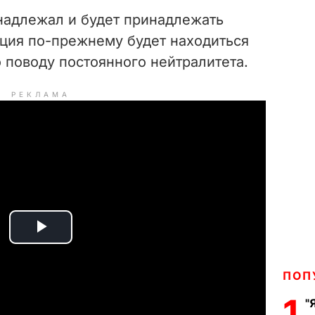
инадлежал и будет принадлежать
ация по-прежнему будет находиться
 поводу постоянного нейтралитета.
РЕКЛАМА
P
l
ПОП
1
a
"