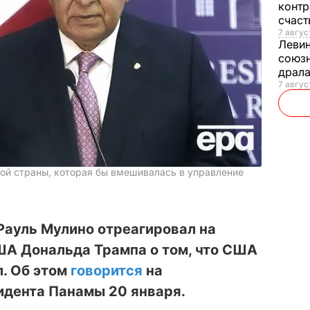
контр
счас
7 авгус
Леви
союзн
драла
7 август
дной страны, которая бы вмешивалась в управление
Рауль Мулино отреагировал на
ША Дональда Трампа о том, что США
. Об этом
говорится
на
идента Панамы 20 января.