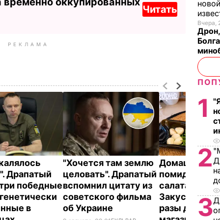
а временно оккупированных
новой
Читать
изве
Вчера, 
Дрон,
Болга
РЕКЛАМА
мино
ПОП
1
"
н
с
и
2
"
Д
акалялось
"Хочется там землю
Домашние вя
н
". Драпатый
целовать". Драпатый
помидоры к п
д
 три победные
вспомнил цитату из
салатам и в п
 генетически
советского фильма
Закуска, кото
3
Д
нные в
об Украине
разы дешевл
о
нцах
магазинной