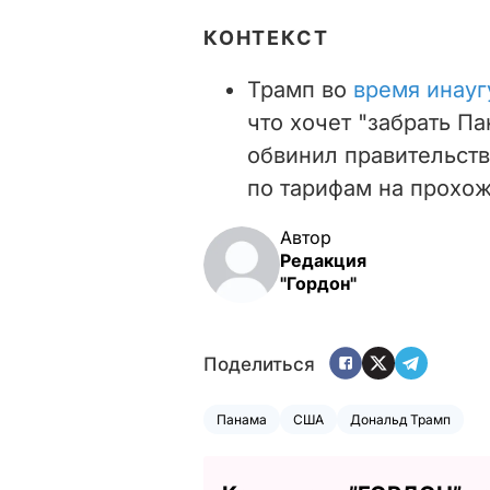
КОНТЕКСТ
Трамп во
время инауг
что хочет "забрать П
обвинил правительст
по тарифам на прохож
Автор
Редакция
"Гордон"
Поделиться
Панама
США
Дональд Трамп