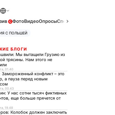
зив
Фото
Видео
Опросы
Спецпроекты
Война в Ук
ИЯ С ПОЛЬШЕЙ
ЖИЕ БЛОГИ
ашвили:
Мы вытащили Грузию из
ой трясины. Нам этого не
тили
та, 01.40
:
Замороженный конфликт – это
р, а пауза перед новым
исом
та, 00.43
рин:
У нас сотни тысяч фиктивных
нтов, еще больше прячется от
та, 19.48
оров:
Колобок должен заключить