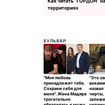
Как читать ”ГОРДОН” н
территориях
БУЛЬВАР
"Моя любовь
"Это з
принадлежит тебе.
веками
Сохрани себя для
назвал
меня". Жена Мадяра
черты,
трогательно
заложе
обратилась к мужу
украи