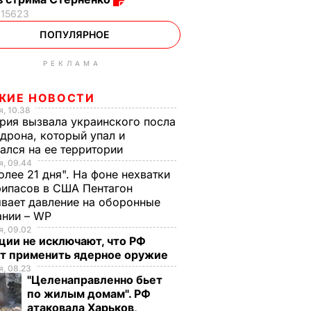
15623
ПОПУЛЯРНОЕ
РЕКЛАМА
ЖИЕ НОВОСТИ
, 10.38
рия вызвала украинского посла
 дрона, который упал и
ался на ее территории
, 09.44
олее 21 дня". На фоне нехватки
ипасов в США Пентагон
вает давление на оборонные
ании – WP
, 09.02
ции не исключают, что РФ
т применить ядерное оружие
, 08.23
"Целенаправленно бьет
по жилым домам". РФ
атаковала Харьков,