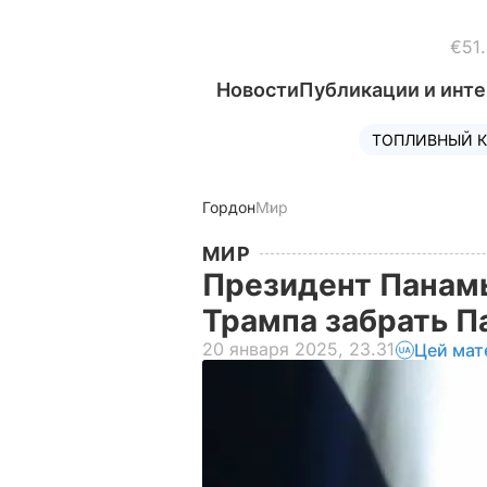
€51
Новости
Публикации и инт
ТОПЛИВНЫЙ К
Гордон
Мир
МИР
Президент Панамы
Трампа забрать П
20 января 2025, 23.31
Цей мат