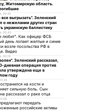
су, Житомирскую область.
 погибшие
, 00.55
 все выгрызать". Зеленский
л о нежелании других стран
ть украинскую баллистику
, 00.43
е любит". Как офицер ФСБ
й день лопает желтые и синие
и возле посольства РФ в
де. Видео
, 00.19
волен". Зеленский рассказал,
0-дневная операция против
ыла утверждена еще в
лом году
23.28
остранился на кости и
няет сильную боль. Сын
на рассказал о раке отца
22.58
предлагают передать
роженные российские активы