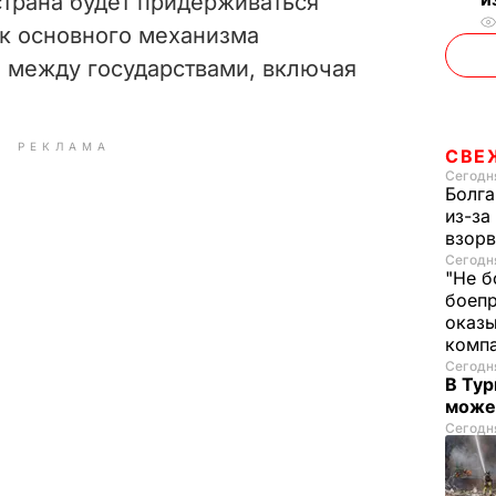
страна будет придерживаться
к основного механизма
 между государствами, включая
РЕКЛАМА
СВЕ
Сегодня
Болга
из-за
взорв
Сегодня
"Не б
боепр
оказы
комп
Сегодня
В Тур
може
Сегодня