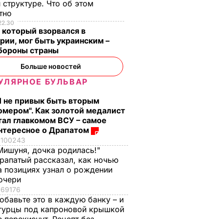
 структуре. Что об этом
стно
22.30
 который взорвался в
рии, мог быть украинским –
бороны страны
Больше новостей
УЛЯРНОЕ БУЛЬВАР
Я не привык быть вторым
омером". Как золотой медалист
тал главкомом ВСУ – самое
нтересное о Драпатом
100243
Мишуня, дочка родилась!"
рапатый рассказал, как ночью
леные
"Что смотрите?
Распространился н
а позициях узнал о рождении
ицце,
Пишите рецепт!"
кости и причиняет
очери
одарок.
Знаменитые
сильную боль. Сын
69176
рая в
херсонские
Байдена рассказал 
обавьте это в каждую банку – и
е
помидоры, которые
раке отца
гурцы под капроновой крышкой
можно есть уже на