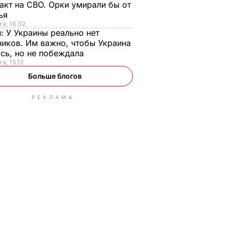
акт на СВО. Орки умирали бы от
тья
та, 16.02
н:
У Украины реально нет
иков. Им важно, чтобы Украина
сь, но не побеждала
а, 15.12
Больше блогов
РЕКЛАМА