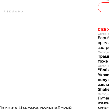
РЕКЛАМА
СВЕ
Сегодня
Борьб
время
застр
Сегодн
Трамп
тоже
Сегодня
"Войн
Укра
полу
запла
Shah
Сегодн
Путин
измен
 Парижа Нантере полицейский
може