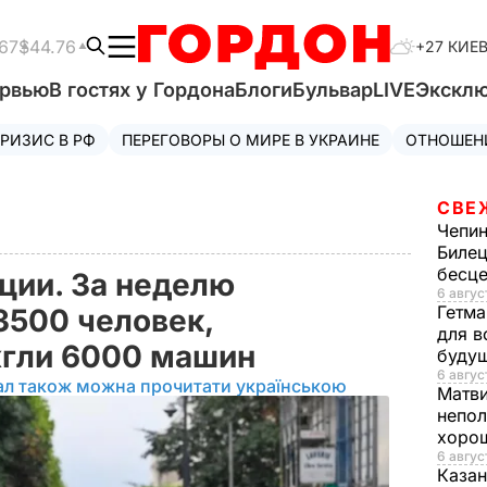
67
$44.76
+27 КИЕ
ервью
В гостях у Гордона
Блоги
Бульвар
LIVE
Экскл
РИЗИС В РФ
ПЕРЕГОВОРЫ О МИРЕ В УКРАИНЕ
ОТНОШЕН
СВЕ
Чепи
Билец
бесц
ции. За неделю
6 авгус
Гетма
3500 человек,
для в
гли 6000 машин
буду
6 август
ал також можна прочитати українською
Матв
непол
хорош
6 авгус
Казан