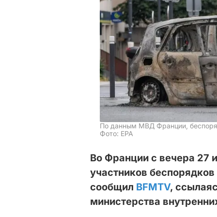
По данным МВД Франции, беспоряд
Фото: EPA
Во Франции с вечера 27 
участников беспорядков 
сообщил
BFMTV
, ссылая
министерства внутренних