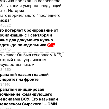
ужчина проехал на велосипеде
,3 тыс. км и умер на следующий
ень. История
лаготворительного "последнего
аезда"
45622
то потеряет бронирование от
обилизации с 1 сентября и
акие два документа нужно
одать до понедельника
35632
инченко:
Он был генералом КГБ,
оторый стал украинским
осударственником
34350
рапатый назвал главный
риоритет на фронте
34140
рапатый инициировал
вольнение командующего
едсилами ВСУ. Его называли
человеком Сырского" – СМИ
29944