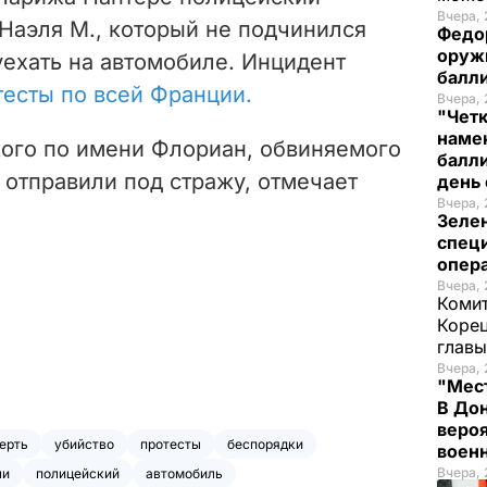
Вчера, 
 Наэля М., который не подчинился
Федо
оруж
уехать на автомобиле. Инцидент
балл
есты по всей Франции.
Вчера, 
"Чет
наме
кого по имени Флориан, обвиняемого
балли
, отправили под стражу, отмечает
день 
Вчера, 
Зеле
спец
опера
Вчера, 
Комит
Корец
глав
Вчера, 
"Мест
В Дон
вероя
ерть
убийство
протесты
беспорядки
воен
Вчера, 
ли
полицейский
автомобиль