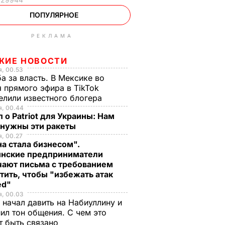
ПОПУЛЯРНОЕ
РЕКЛАМА
ЖИЕ НОВОСТИ
, 00.53
а за власть. В Мексике во
 прямого эфира в TikTok
елили известного блогера
я, 00.44
 о Patriot для Украины: Нам
 нужны эти ракеты
, 00.27
а стала бизнесом".
инские предприниматели
чают письма с требованием
тить, чтобы "избежать атак
ed"
я, 00.03
 начал давить на Набиуллину и
ил тон общения. С чем это
т быть связано