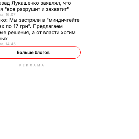
азад Лукашенко заявлял, что
я "все разрушит и захватит"
та, 16.07
нко:
Мы застряли в "миндичгейте
ах по 17 грн". Предлагаем
ые решения, а от власти хотим
ных
та, 14.45
Больше блогов
РЕКЛАМА