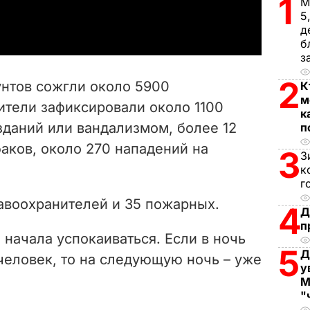
1
М
a
5
д
y
б
з
V
2
унтов сожгли около 5900
К
i
м
ители зафиксировали около 1100
к
зданий или вандализмом, более 12
п
d
аков, около 270 нападений на
3
З
e
к
г
o
авоохранителей и 35 пожарных.
4
Д
п
 начала успокаиваться. Если в ночь
5
Д
человек, то на следующую ночь – уже
у
М
"