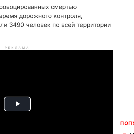
провоцированных смертью
время дорожного контроля,
ли 3490 человек по всей территории
РЕКЛАМА
P
l
ПОП