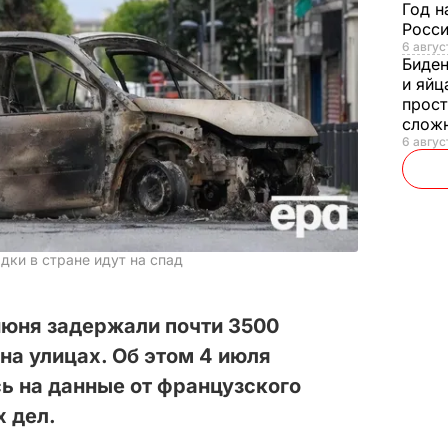
Год н
Росси
6 авгус
Биде
и яйц
прост
слож
6 авгус
ки в стране идут на спад
июня задержали почти 3500
на улицах. Об этом 4 июля
сь на данные от французского
 дел.