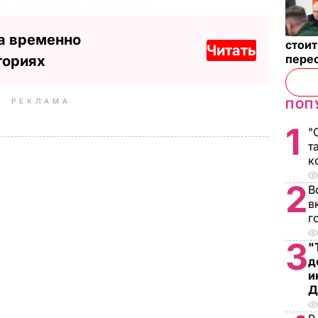
а временно
стои
Читать
пере
ториях
РЕКЛАМА
ПОП
1
"
т
к
2
В
в
г
3
"
д
и
Д