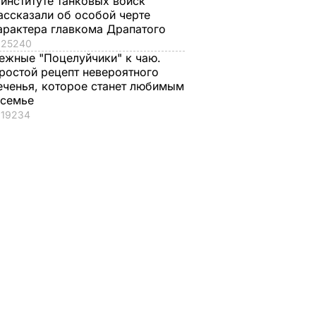
 институте танковых войск
ассказали об особой черте
арактера главкома Драпатого
25240
ежные "Поцелуйчики" к чаю.
ростой рецепт невероятного
еченья, которое станет любимым
 семье
19234
, что
"Хрустящие
Жену Роналду
.
снаружи и нежные
назвали толстой. Чт
нейшей
внутри". Самые
сказал ее обидчик
вкусные жареные
футболист
кабачки
ВАР
6 августа, 17.50
БУЛЬВАР
6 августа, 18.09
БУЛЬВАР