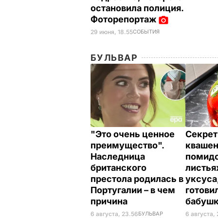
остановила полиция.
Фоторепортаж
29 июня, 18.55
СОБЫТИЯ
БУЛЬВАР
"Это очень ценное
Секрет
преимущество".
кваше
Наследница
помидо
британского
листья
престола родилась в
уксуса
Португалии – в чем
готови
причина
бабуш
6 августа, 23.56
БУЛЬВАР
6 августа, 