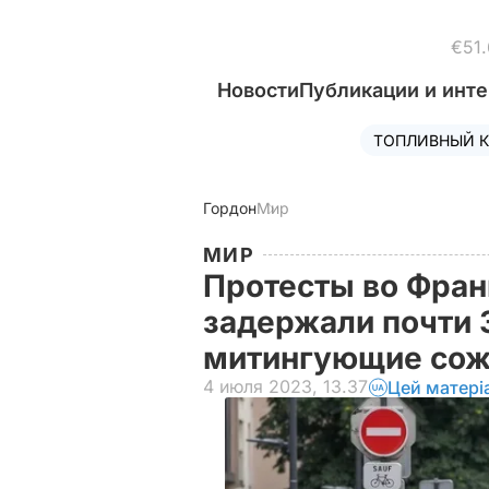
€51.
Новости
Публикации и инт
ТОПЛИВНЫЙ К
Гордон
Мир
МИР
Протесты во Фран
задержали почти 
митингующие сож
4 июля 2023, 13.37
Цей матері