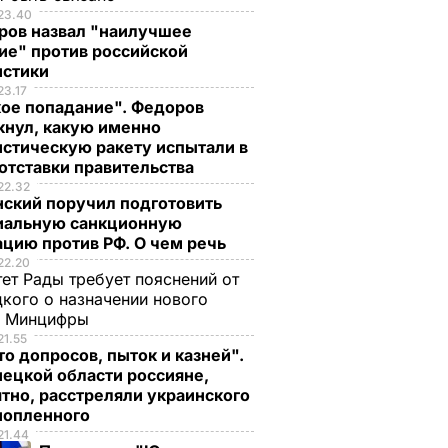
23.40
ров назвал "наилучшее
ие" против российской
истики
23.17
кое попадание". Федоров
кнул, какую именно
стическую ракету испытали в
отставки правительства
22.32
нский поручил подготовить
иальную санкционную
цию против РФ. О чем речь
22.20
ет Рады требует пояснений от
кого о назначении нового
ы Минцифры
21.55
о допросов, пыток и казней".
ецкой области россияне,
тно, расстреляли украинского
нопленного
21.44