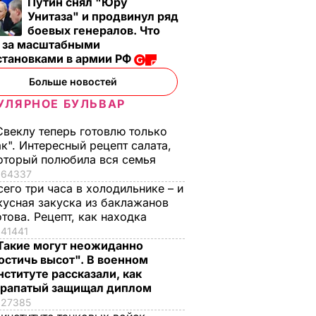
Путин снял "Юру
Унитаза" и продвинул ряд
боевых генералов. Что
т за масштабными
становками в армии РФ
Больше новостей
УЛЯРНОЕ БУЛЬВАР
Свеклу теперь готовлю только
ак". Интересный рецепт салата,
оторый полюбила вся семья
64337
сего три часа в холодильнике – и
кусная закуска из баклажанов
отова. Рецепт, как находка
41441
Такие могут неожиданно
остичь высот". В военном
нституте рассказали, как
рапатый защищал диплом
27385