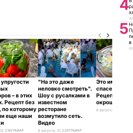
4
В
р
х
5
Н
П
п
в
 упругости
"На это даже
Это именно то
ных
неловко смотреть".
спасет в жару
ров – в этих
Шоу с русалками в
Рецепт вкус
х. Рецепт без
известном
окрошки
, по которому
ресторане
6 августа, 18.21
БУЛЬ
ли еще наши
возмутило сеть.
ки
Видео
23.31
БУЛЬВАР
6 августа, 21.33
БУЛЬВАР