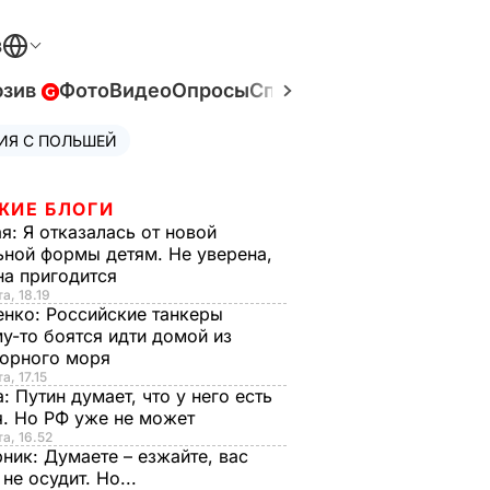
В
юзив
Фото
Видео
Опросы
Спецпроекты
Война в У
ИЯ С ПОЛЬШЕЙ
ЖИЕ БЛОГИ
ая:
Я отказалась от новой
ной формы детям. Не уверена,
на пригодится
а, 18.19
енко:
Российские танкеры
у-то боятся идти домой из
орного моря
а, 17.15
а:
Путин думает, что у него есть
. Но РФ уже не может
та, 16.52
рник:
Думаете – езжайте, вас
 не осудит. Но...