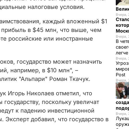
циальные налоговые условия.
Вели
Вчера, 
Стало
аимствования, каждый вложенный $1
котор
 прибыль в $45 млн, что выше, чем
Моск
Вчера, 
юте российские или иностранные
В чет
своег
легч
Вчера, 
оков, государство может назначить
Угроз
миров
й, например, в $10 млн", –
Post
литик "Альпари" Роман Ткачук.
Вчера, 
ук Игорь Николаев отметил, что
 государству, поскольку увеличат
созда
подо
ведут к падению инвестиционной
Вчера, 
Лукаш
. Эксперт добавил, что государство в
оружи