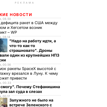
РЕКЛАМА
ЖИЕ НОВОСТИ
, 08.50
 дефицита ракет в США между
ом и Хегсетом возник
ликт – WP
, 08.14
"Надо на работу идти, а
что-то как-то
страшновато". Дроны
вали один из крупнейших НПЗ
ссии
, 00.56
ок ракеты SpaceX высотой с
тажку врезался в Луну. К чему
ожет привести
я, 00.33
е смогу". Почему Стефанишина
ула зал суда в слезах
, 00.17
Залужного не было на
встрече Зеленского с