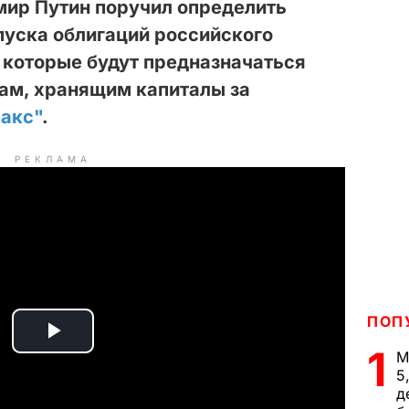
мир Путин поручил определить
пуска облигаций российского
, которые будут предназначаться
ам, хранящим капиталы за
акс"
.
РЕКЛАМА
ПОП
P
1
М
5
l
д