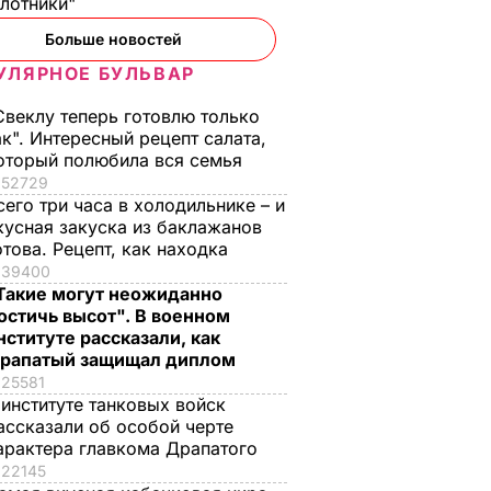
илотники"
Больше новостей
УЛЯРНОЕ БУЛЬВАР
Свеклу теперь готовлю только
ак". Интересный рецепт салата,
оторый полюбила вся семья
52729
сего три часа в холодильнике – и
кусная закуска из баклажанов
отова. Рецепт, как находка
39400
Такие могут неожиданно
остичь высот". В военном
нституте рассказали, как
рапатый защищал диплом
25581
 институте танковых войск
ассказали об особой черте
арактера главкома Драпатого
22145