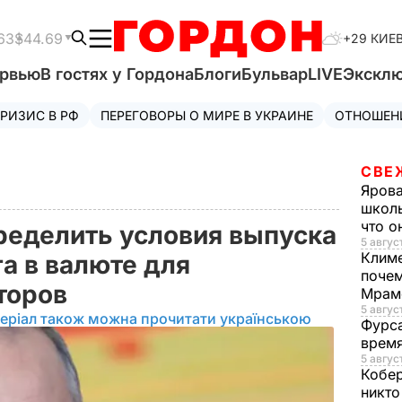
63
$44.69
+29 КИЕ
ервью
В гостях у Гордона
Блоги
Бульвар
LIVE
Экскл
РИЗИС В РФ
ПЕРЕГОВОРЫ О МИРЕ В УКРАИНЕ
ОТНОШЕН
СВЕ
Яров
школь
что о
ределить условия выпуска
5 август
Клим
а в валюте для
почем
сторов
Мрам
5 август
еріал також можна прочитати українською
Фурс
время
5 авгус
Кобе
никто