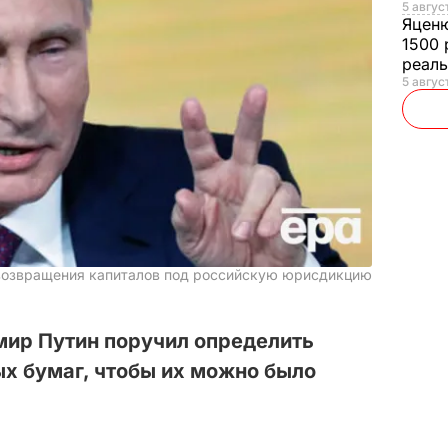
5 авгус
Яцен
1500 
реал
5 авгус
возвращения капиталов под российскую юрисдикцию
мир Путин поручил определить
х бумаг, чтобы их можно было