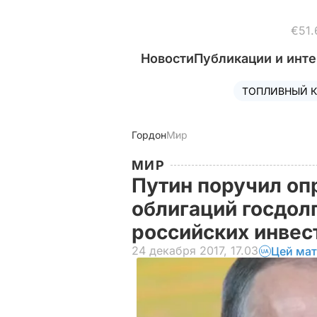
€51.
Новости
Публикации и инт
ТОПЛИВНЫЙ К
Гордон
Мир
МИР
Путин поручил оп
облигаций госдолг
российских инве
24 декабря 2017, 17.03
Цей мат