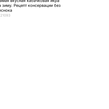
амая вкусная кабачковая икра
а зиму. Рецепт консервации без
еснока
21093