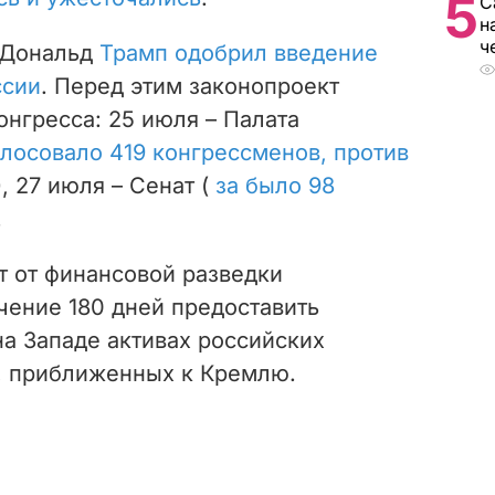
5
С
н
ч
 Дональд
Трамп одобрил введение
ссии
. Перед этим законопроект
нгресса: 25 июля – Палата
олосовало 419 конгрессменов, против
), 27 июля – Сенат (
за было 98
.
ет от финансовой разведки
чение 180 дней предоставить
на Западе
активах российских
, приближенных к Кремлю.