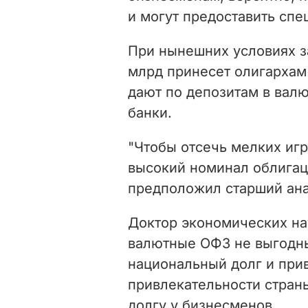
и могут предоставить спе
При нынешних условиях з
млрд принесет олигархам
дают по депозитам в вал
банки.
"Чтобы отсечь мелких игр
высокий номинал облигаци
предположил старший ана
Доктор экономических на
валютные ОФЗ не выгодны
национальный долг и при
привлекательности страны
долгу у бизнесменов.