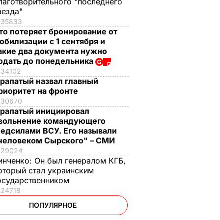
лаготворительного "последнего
аезда"
35833
то потеряет бронирование от
обилизации с 1 сентября и
акие два документа нужно
одать до понедельника
34102
рапатый назвал главный
риоритет на фронте
30670
рапатый инициировал
вольнение командующего
едсилами ВСУ. Его называли
человеком Сырского" – СМИ
29024
инченко:
Он был генералом КГБ,
оторый стал украинским
осударственником
24718
ПОПУЛЯРНОЕ