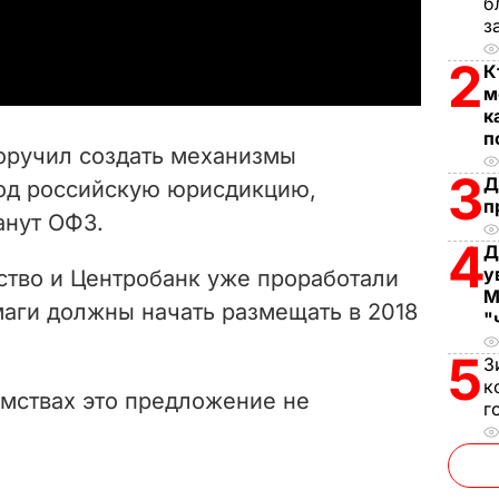
б
a
з
2
К
y
м
к
V
п
поручил создать механизмы
i
3
Д
од российскую юрисдикцию,
п
анут ОФЗ.
d
4
Д
e
у
ство и Центробанк уже проработали
М
маги должны начать размещать в 2018
"
o
5
З
к
омствах это предложение не
г