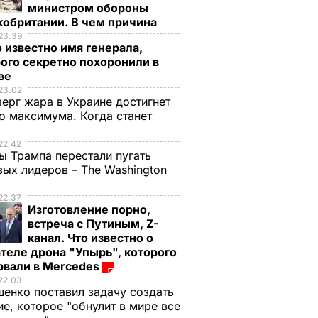
министром обороны
кобритании. В чем причина
23.39
 известно имя генерала,
ого секретно похоронили в
ве
23.02
верг жара в Украине достигнет
о максимума. Когда станет
е
22.42
ы Трампа перестали пугать
ых лидеров – The Washington
22.37
Изготовление порно,
встреча с Путиным, Z-
канал. Что известно о
теле дрона "Упырь", которого
рвали в Mercedes
22.03
енко поставил задачу создать
е, которое "обнулит в мире все