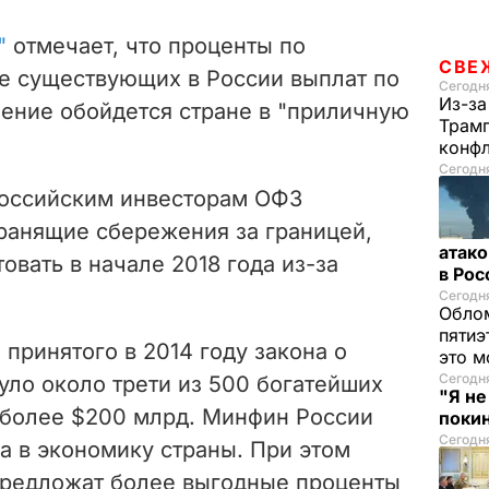
"
отмечает, что проценты по
СВЕ
е существующих в России выплат по
Сегодня
Из-за
шение обойдется стране в "приличную
Трамп
конф
Сегодня
российским инвесторам ОФЗ
ранящие сбережения за границей,
атако
овать в начале 2018 года из-за
в Ро
Сегодня
Облом
пятиэ
 принятого в 2014 году закона о
это м
Сегодн
ло около трети из 500 богатейших
"Я н
 более $200 млрд. Минфин России
покин
Сегодня
ва в экономику страны. При этом
предложат более выгодные проценты