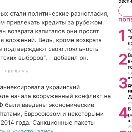
бесп
ых стали политические разногласия,
ПОП
м привлекать кредиты за рубежом.
1
ен возврата капиталов они просят
"
т
я вложений. Ведь, кроме возврата
к
же подтверждают свою лояльность
2
В
тских выборов", – добавил он.
в
г
РЕКЛАМА
3
"
д
 аннексировала украинский
и
реле начала вооруженный конфликт на
Д
РФ были введены экономические
4
В
татами, Евросоюзом и некоторыми
р
х
 2014 года. Санкционные пакеты
сь и ужесточались
.