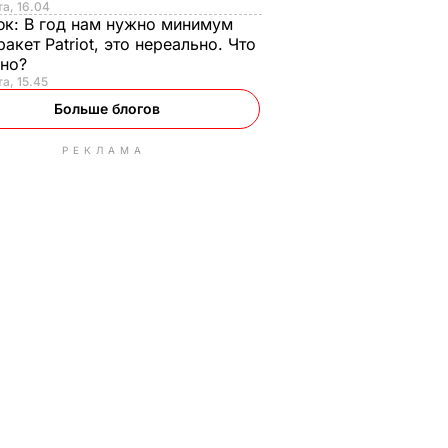
та, 16.04
юк:
В год нам нужно минимум
ракет Patriot, это нереально. Что
ьно?
та, 15.45
Больше блогов
РЕКЛАМА