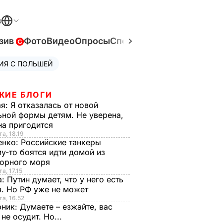
В
зив
Фото
Видео
Опросы
Спецпроекты
Война в Ук
ИЯ С ПОЛЬШЕЙ
ЖИЕ БЛОГИ
ая:
Я отказалась от новой
ной формы детям. Не уверена,
на пригодится
та, 18.19
енко:
Российские танкеры
у-то боятся идти домой из
орного моря
а, 17.15
а:
Путин думает, что у него есть
. Но РФ уже не может
та, 16.52
рник:
Думаете – езжайте, вас
 не осудит. Но...