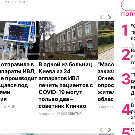
РЕКЛАМА
ПОП
1
"
т
к
2
В
в
г
 отправила в
В одной из больниц
"Масок нет, 
параты ИВЛ,
Киева из 24
заказали по 4
3
"
е производит
аппаратов ИВЛ
Огневич пров
д
щаяся под
лечить пациентов с
опрос среди
и
иями
COVID-19 могут
жителей Кие
Д
ния
только два –
области
4
В
советник Кличко
18.30
МИР
3 апреля, 17.33
НОВО
р
3 апреля, 17.55
СОБЫТИЯ
х
5
С