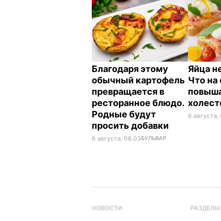
Благодаря этому
Яйца н
обычный картофель
Что на
превращается в
повыш
ресторанное блюдо.
холес
Родные будут
6 августа,
просить добавки
6 августа, 08.03
БУЛЬВАР
НОВОСТИ
РАЗДЕЛЫ