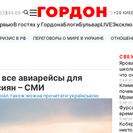
63
$44.69
+29 КИЕ
ервью
В гостях у Гордона
Блоги
Бульвар
LIVE
Эксклю
РИЗИС В РФ
ПЕРЕГОВОРЫ О МИРЕ В УКРАИНЕ
ОТНОШЕН
СВЕ
Яров
школь
что о
 все авиарейсы для
5 авгус
Клим
сиян – СМИ
почем
ріал також можна прочитати українською
Мрам
5 август
Фурс
время
5 авгус
Кобе
никто