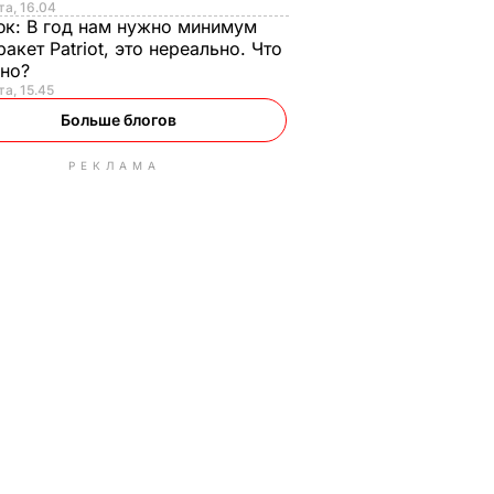
та, 16.04
юк:
В год нам нужно минимум
ракет Patriot, это нереально. Что
ьно?
та, 15.45
Больше блогов
РЕКЛАМА