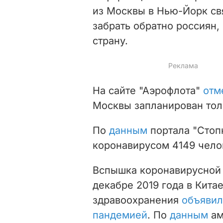
из Москвы в Нью-Йорк свя
забрать обратно россиян,
страну.
На сайте "Аэрофлота"
отм
Москвы запланирован толь
По
данным
портала "Стоп
коронавирусом 4149 чело
Вспышка коронавирусной 
декабре 2019 года в Кита
здравоохранения
объявил
пандемией
. По
данным
ам