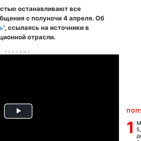
остью останавливают все
щения с полуночи 4 апреля. Об
ъ"
, ссылаясь на источники в
ционной отрасли.
РЕКЛАМА
ПОП
P
1
М
5
l
д