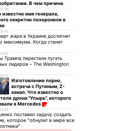
обритании. В чем причина
23.39
 известно имя генерала,
ого секретно похоронили в
ве
23.02
верг жара в Украине достигнет
о максимума. Когда станет
е
22.42
ы Трампа перестали пугать
ых лидеров – The Washington
22.37
Изготовление порно,
встреча с Путиным, Z-
канал. Что известно о
теле дрона "Упырь", которого
рвали в Mercedes
22.03
енко поставил задачу создать
е, которое "обнулит в мире все
илотники"