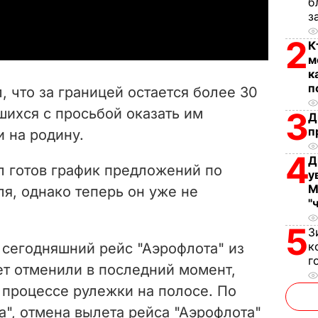
б
a
з
y
2
К
м
V
к
п
, что за границей остается более 30
i
шихся с просьбой оказать им
3
Д
п
 на родину.
d
4
Д
e
л готов график предложений по
у
М
ля, однако теперь он уже не
o
"
5
З
к
 сегодняшний рейс "Аэрофлота" из
г
т отменили в последний момент,
 процессе рулежки на полосе. По
", отмена вылета рейса "Аэрофлота"