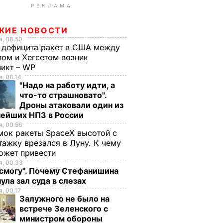
РЕКЛАМА
ЖИЕ НОВОСТИ
, 08.50
 дефицита ракет в США между
ом и Хегсетом возник
ликт – WP
, 08.14
"Надо на работу идти, а
что-то страшновато".
Дроны атаковали один из
нейших НПЗ в России
, 00.56
ок ракеты SpaceX высотой с
тажку врезался в Луну. К чему
ожет привести
, 00.33
 смогу". Почему Стефанишина
ула зал суда в слезах
, 00.17
Залужного не было на
встрече Зеленского с
министром обороны