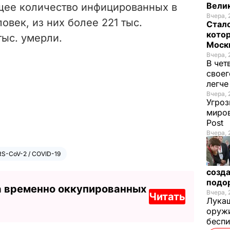
Велик
бщее количество инфицированных в
Вчера, 
овек, из них более 221 тыс.
Стало
котор
тыс. умерли.
Моск
Вчера, 
В чет
своег
легч
Вчера, 
Угроз
миров
Post
Вчера, 
S-CoV-2 / COVID-19
созда
подо
а временно оккупированных
Вчера, 
Читать
Лукаш
оружи
бесп