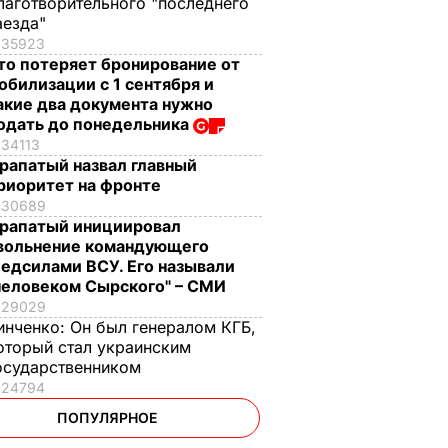
лаготворительного "последнего
аезда"
35923
то потеряет бронирование от
обилизации с 1 сентября и
акие два документа нужно
одать до понедельника
34113
рапатый назвал главный
риоритет на фронте
30689
рапатый инициировал
вольнение командующего
едсилами ВСУ. Его называли
человеком Сырского" – СМИ
29029
инченко:
Он был генералом КГБ,
оторый стал украинским
осударственником
24794
ПОПУЛЯРНОЕ