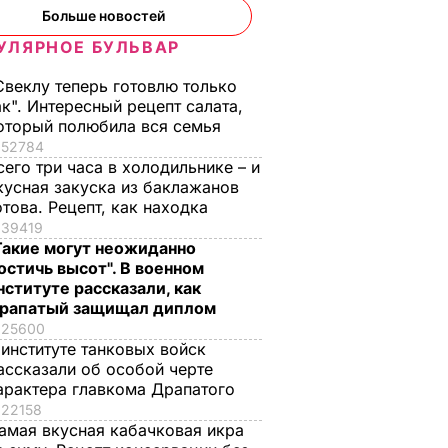
Больше новостей
УЛЯРНОЕ БУЛЬВАР
Свеклу теперь готовлю только
ак". Интересный рецепт салата,
оторый полюбила вся семья
52784
сего три часа в холодильнике – и
кусная закуска из баклажанов
отова. Рецепт, как находка
но мы
39419
0 грн".
Такие могут неожиданно
ела
остичь высот". В военном
нституте рассказали, как
вской
рапатый защищал диплом
25600
 институте танковых войск
СТИ
ассказали об особой черте
арактера главкома Драпатого
22158
амая вкусная кабачковая икра