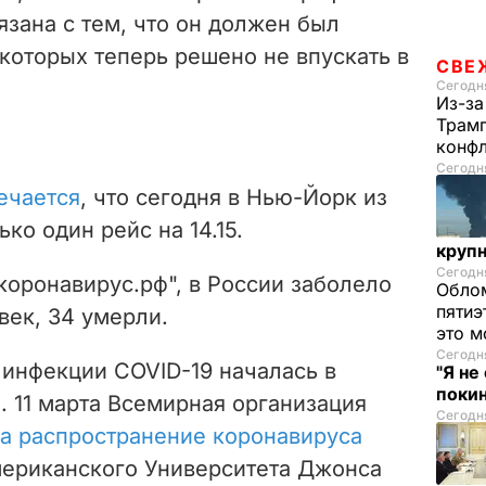
зана с тем, что он должен был
 которых теперь решено не впускать в
СВЕ
Сегодня
Из-за
Трамп
конф
Сегодня
ечается
, что сегодня в Нью-Йорк из
ко один рейс на 14.15.
круп
Сегодня
коронавирус.рф", в России заболело
Облом
пятиэ
век, 34 умерли.
это м
Сегодня
инфекции COVID-19 началась в
"Я не
покин
е. 11 марта Всемирная организация
Сегодня
а распространение коронавируса
ериканского Университета Джонса