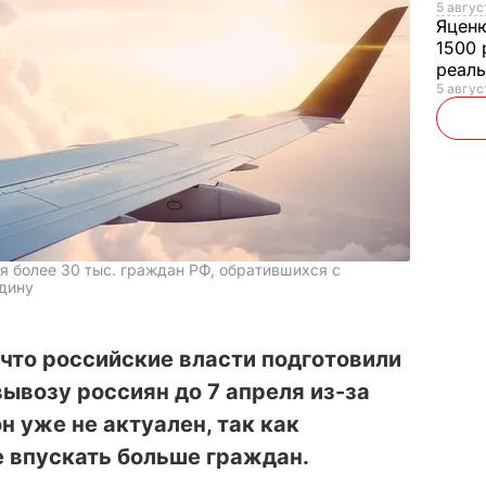
5 авгус
Яцен
1500 
реал
5 авгус
я более 30 тыс. граждан РФ, обратившихся с
одину
что российские власти подготовили
ывозу россиян до 7 апреля из-за
н уже не актуален, так как
е впускать больше граждан.