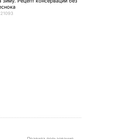
а зиму. Рецепт консервации без
еснока
21093
его
Названа лучшая соль
Мария Бурмака: На
ены
для консервации,
говорят, что будет
ние
выберите ее – и
тяжелая зима, и я н
тдыхают
крышки на банках не
знаю, что делать,
го жена
"сорвет"
потому что мне
некуда ехать
5 августа, 19.34
БУЛЬВАР
ЬВАР
5 августа, 17.46
БУЛЬВАР
Правила пользования