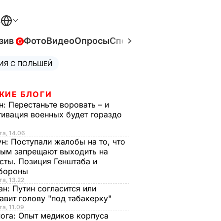
В
зив
Фото
Видео
Опросы
Спецпроекты
Война в Ук
ИЯ С ПОЛЬШЕЙ
ЖИЕ БЛОГИ
н:
Перестаньте воровать – и
ивация военных будет гораздо
та, 14.06
ун:
Поступали жалобы на то, что
ым запрещают выходить на
сты. Позиция Генштаба и
бороны
та, 13.22
ан:
Путин согласится или
авит голову "под табакерку"
та, 11.09
нога:
Опыт медиков корпуса