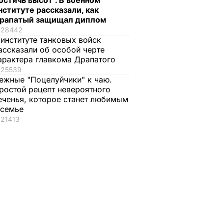
остичь высот". В военном
нституте рассказали, как
рапатый защищал диплом
28442
 институте танковых войск
ассказали об особой черте
арактера главкома Драпатого
25539
ежные "Поцелуйчики" к чаю.
ростой рецепт невероятного
еченья, которое станет любимым
 семье
21413