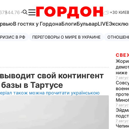
67
$44.76
+30 КИЕ
ервью
В гостях у Гордона
Блоги
Бульвар
LIVE
Эксклю
РИЗИС В РФ
ПЕРЕГОВОРЫ О МИРЕ В УКРАИНЕ
ОТНОШЕН
СВЕ
Жори
демот
ниже
 выводит свой контингент
7 авгус
Совс
 базы в Тартусе
военн
еріал також можна прочитати українською
проте
Мино
7 авгус
Эйдм
подст
7 авгус
Чепи