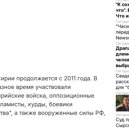
"К со
что".
Что 
Сегодня
"Часи
пере
News
Сегодня
Драпа
длинн
челов
выбра
Сегодня
Свиде
ирии продолжается с 2011 года. В
расск
азное время участвовали
для "
Сегодня
ирийские войска, оппозиционные
ламисты, курды, боевики
тва", а также вооруженные силы РФ,
Сегодня
Суд п
Сырск