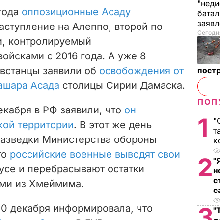
"неди
года
оппозиционные Асаду
батал
заяв
аступление на Алеппо, второй по
Сегодня
и, контролируемый
ойсками с 2016 года. А уже 8
овстанцы заявили об
освобождения от
пост
ашара Асада
столицы Сирии Дамаска.
ПОП
екабря в РФ заявили, что
он
1
"
кой территории
. В этот же день
т
разведки Министерства обороны
к
то
российские военные выводят свои
2
"
тусе и перебрасывают остатки
н
с
ми из Хмеймима.
с
10 декабря информировала, что
3
"