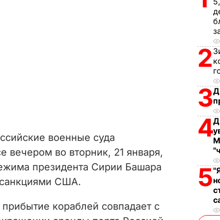
5
д
б
з
2
З
к
г
3
Д
п
4
Д
у
российские военные суда
М
"
е вечером во вторник, 21 января,
ежима президента Сирии Башара
5
"
н
д санкциями США.
с
с
прибытие кораблей совпадает с