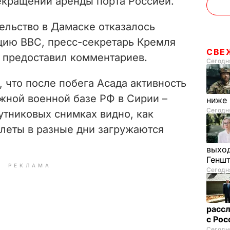
кращении аренды порта Россией.
ельство в Дамаске отказалось
цию BBC, пресс-секретарь Кремля
СВЕ
 предоставил комментариев.
Сегодня
 что после побега Асада активность
жной военной базе РФ в Сирии –
ниже
Сегодня
утниковых снимках видно, как
леты в разные дни загружаются
выход
Генш
РЕКЛАМА
Сегодня
рассл
с Ро
Сегодня