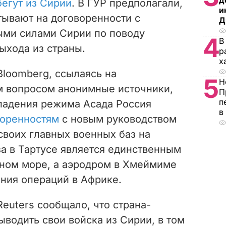
д
егут из Сирии
. В ГУР предполагали,
и
тывают на договоренности с
Д
ыми силами Сирии по поводу
4
В
ыхода из страны.
р
х
Bloomberg, ссылаясь на
5
Н
м вопросом анонимные источники,
П
п
 падения режима Асада Россия
в
воренностям
с новым руководством
своих главных военных баз на
а в Тартусе является единственным
ном море, а аэродром в Хмеймиме
ния операций в Африке.
Reuters сообщало, что страна-
ыводить свои войска из Сирии, в том