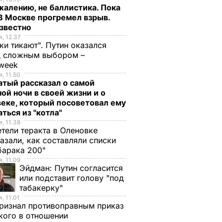
жалению, не баллистика. Пока
 В Москве прогремел взрыв.
известно
, 12.37
ки тикают". Путин оказался
д сложным выбором –
week
, 11.50
тый рассказал о самой
ой ночи в своей жизни и о
еке, который посоветовал ему
ться из "котла"
, 11.38
тели теракта в Оленовке
азали, как составляли списки
барака 200"
, 11.09
Эйдман:
Путин согласится
или подставит голову "под
табакерку"
, 11.01
ризнал противоправным приказ
ого в отношении