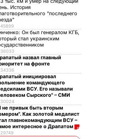
,3 тыс. км и умер на следующий
ень. История
лаготворительного "последнего
аезда"
45899
инченко:
Он был генералом КГБ,
оторый стал украинским
осударственником
36033
рапатый назвал главный
риоритет на фронте
34336
рапатый инициировал
вольнение командующего
едсилами ВСУ. Его называли
человеком Сырского" – СМИ
30024
Я не привык быть вторым
омером". Как золотой медалист
тал главнокомандующим ВСУ –
амое интересное о Драпатом
29749