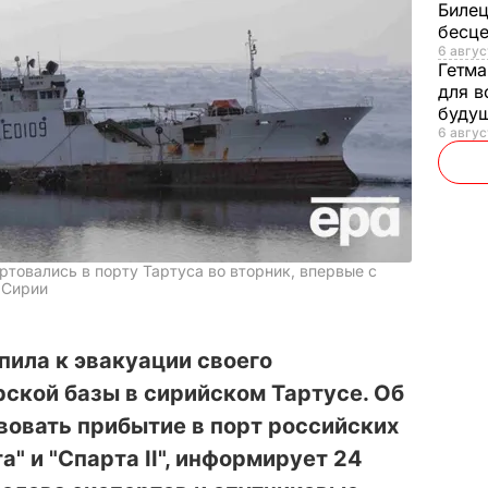
Билец
бесц
6 авгус
Гетма
для в
буду
6 авгус
товались в порту Тартуса во вторник, впервые с
 Сирии
пила к эвакуации своего
рской базы в сирийском Тартусе. Об
вовать прибытие в порт российских
" и "Спарта II", информирует 24