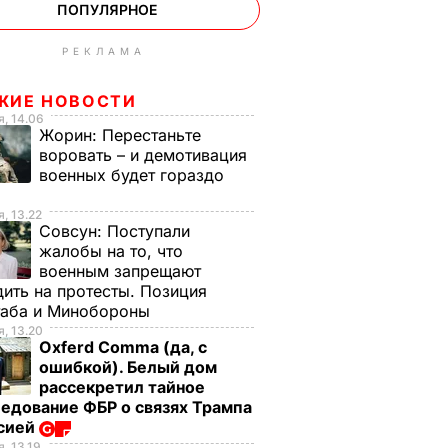
ПОПУЛЯРНОЕ
РЕКЛАМА
ЖИЕ НОВОСТИ
, 14.06
Жорин:
Перестаньте
воровать – и демотивация
военных будет гораздо
, 13.22
Совсун:
Поступали
жалобы на то, что
военным запрещают
ить на протесты. Позиция
таба и Минобороны
, 13.20
Oxferd Comma (да, с
ошибкой). Белый дом
рассекретил тайное
едование ФБР о связях Трампа
ссией
, 13.19