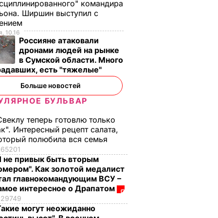
сциплинированного" командира
ьона. Ширшин выступил с
лением
, 10.16
Россияне атаковали
дронами людей на рынке
в Сумской области. Много
радавших, есть "тяжелые"
Больше новостей
УЛЯРНОЕ БУЛЬВАР
Свеклу теперь готовлю только
ак". Интересный рецепт салата,
оторый полюбила вся семья
65201
Я не привык быть вторым
омером". Как золотой медалист
тал главнокомандующим ВСУ –
амое интересное о Драпатом
29749
Такие могут неожиданно