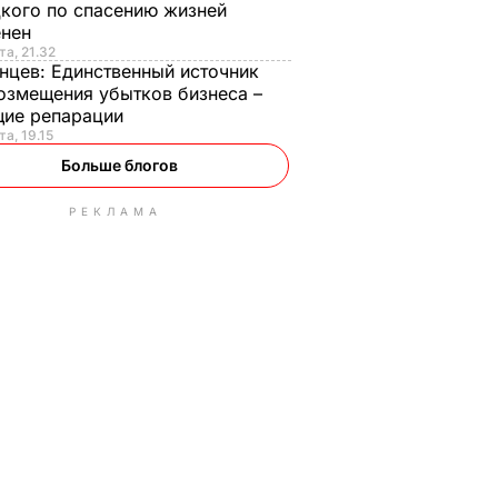
кого по спасению жизней
енен
та, 21.32
нцев:
Единственный источник
озмещения убытков бизнеса –
щие репарации
та, 19.15
Больше блогов
РЕКЛАМА