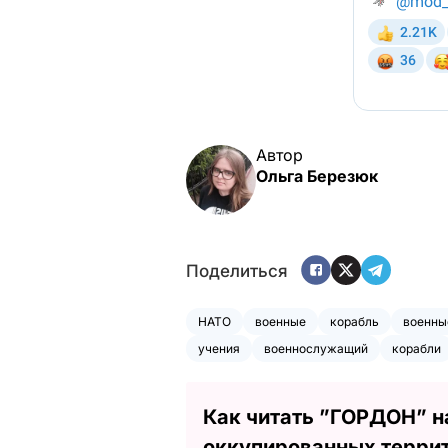
Автор
Ольга Березюк
Поделиться
НАТО
военные
корабль
военны
учения
военнослужащий
корабли
Как читать ”ГОРДОН” н
оккупированных терри