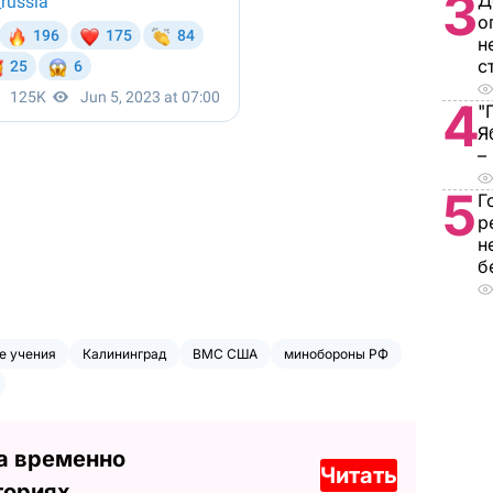
3
Д
о
н
с
4
"
Я
–
5
Г
р
н
б
е учения
Калининград
ВМС США
минобороны РФ
а временно
Читать
ториях