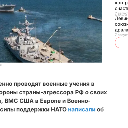
контр
счас
7 авгус
Леви
союзн
драла
7 август
я
енно проводят военные учения в
ороны страны-агрессора РФ о своих
я, ВМС США в Европе и Военно-
 силы поддержки НАТО
написали
об