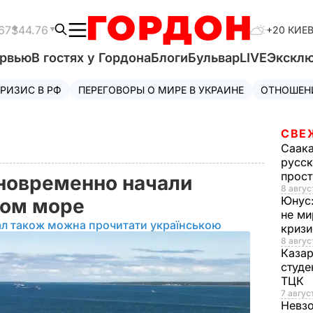
67
$44.76
+20 КИЕ
ервью
В гостях у Гордона
Блоги
Бульвар
LIVE
Экскл
РИЗИС В РФ
ПЕРЕГОВОРЫ О МИРЕ В УКРАИНЕ
ОТНОШЕН
СВЕ
Саак
русск
прос
новременно начали
8 авгус
Юнус
ком море
не ми
ал також можна прочитати українською
криз
8 авгус
Каза
студе
ТЦК
7 авгус
Невз