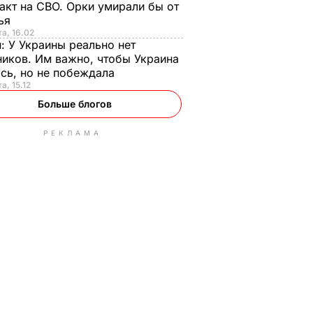
акт на СВО. Орки умирали бы от
тья
та, 16.02
н:
У Украины реально нет
иков. Им важно, чтобы Украина
сь, но не побеждала
а, 15.12
Больше блогов
РЕКЛАМА