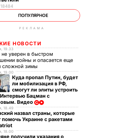
18484
ПОПУЛЯРНОЕ
РЕКЛАМА
ЖИЕ НОВОСТИ
, 19.33
 не уверен в быстром
шении войны и опасается еще
й сложной зимы
, 19.00
Куда пропал Путин, будет
ли мобилизация в РФ,
смогут ли элиты устроить
 Интервью Бацман с
овым. Видео
, 18.49
ский назвал страны, которые
 помочь Украине с ракетами
atriot
, 18.00
яне получили указания о