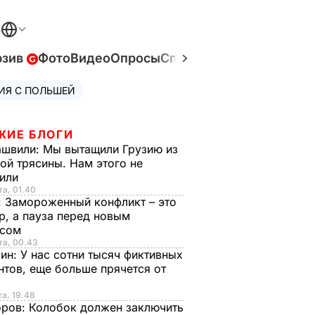
В
юзив
Фото
Видео
Опросы
Спецпроекты
Война в У
ИЯ С ПОЛЬШЕЙ
ЖИЕ БЛОГИ
ашвили:
Мы вытащили Грузию из
ой трясины. Нам этого не
тили
та, 01.40
:
Замороженный конфликт – это
р, а пауза перед новым
исом
та, 00.43
рин:
У нас сотни тысяч фиктивных
нтов, еще больше прячется от
та, 19.48
оров:
Колобок должен заключить