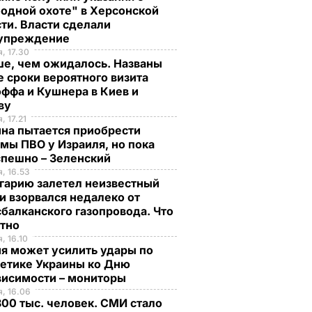
одной охоте" в Херсонской
ти. Власти сделали
упреждение
, 17.30
ше, чем ожидалось. Названы
 сроки вероятного визита
ффа и Кушнера в Киев и
ву
, 17.21
на пытается приобрести
мы ПВО у Израиля, но пока
спешно – Зеленский
, 16.53
гарию залетел неизвестный
и взорвался недалеко от
балканского газопровода. Что
стно
, 16.10
я может усилить удары по
гетике Украины ко Дню
висимости – мониторы
, 16.06
00 тыс. человек. СМИ стало