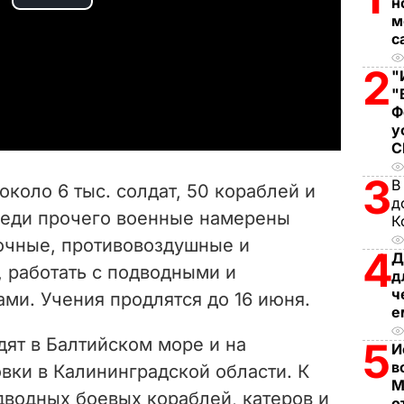
P
н
м
с
l
2
"
a
"
Ф
y
у
V
3
В
около 6 тыс. солдат, 50 кораблей и
д
i
реди прочего военные намерены
К
очные, противовоздушные и
d
4
Д
 работать с подводными и
д
e
ч
ми. Учения продлятся до 16 июня.
е
o
дят в Балтийском море и на
5
И
в
вки в Калининградской области. К
М
дводных боевых кораблей, катеров и
о