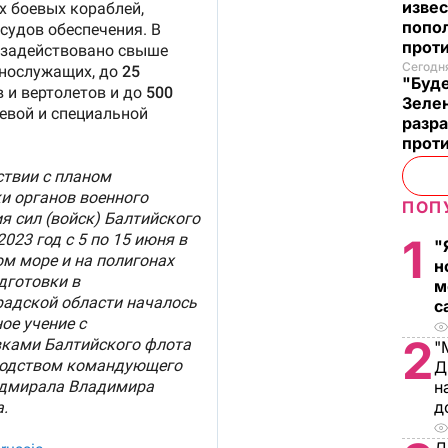
извес
попо
прот
Сегодня
"Буде
Зеле
разр
прот
ПОП
1
"
н
м
с
2
"
Д
н
д