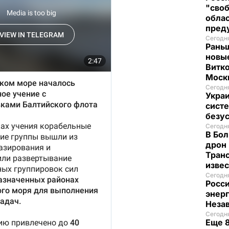
"своб
облас
пред
Сегодня
Рань
новые
Витко
Моск
Сегодня
Украи
систе
безу
Сегодня
В Бол
дрон 
Транс
изве
Сегодня
Росси
энер
Неза
Сегодня
Еще 8