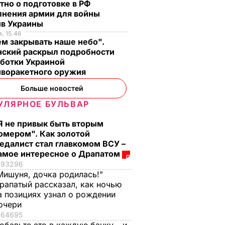
тно о подготовке в РФ
лнения армии для войны
ив Украины
, 15.46
м закрывать наше небо".
нский раскрыл подробности
аботки Украиной
иворакетного оружия
Больше новостей
УЛЯРНОЕ БУЛЬВАР
Я не привык быть вторым
омером". Как золотой
едалист стал главкомом ВСУ –
амое интересное о Драпатом
93296
Мишуня, дочка родилась!"
рапатый рассказал, как ночью
а позициях узнал о рождении
очери
64695