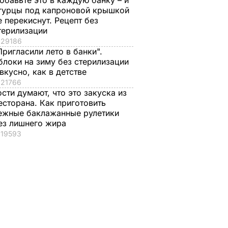
обавьте это в каждую банку – и
гурцы под капроновой крышкой
е перекиснут. Рецепт без
терилизации
29186
Пригласили лето в банки".
блоки на зиму без стерилизации
 вкусно, как в детстве
21766
ости думают, что это закуска из
есторана. Как приготовить
ежные баклажанные рулетики
ез лишнего жира
19593