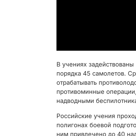
В учениях задействованы 
порядка 45 самолетов. С
отрабатывать противолод
противоминные операции,
надводными беспилотника
Российские учения прохо
полигонах боевой подгото
ним привлечено до 40 на