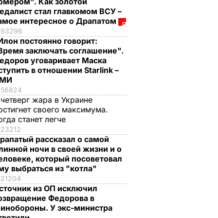
омером". Как золотой
едалист стал главкомом ВСУ –
амое интересное о Драпатом
93296
Илон постоянно говорит:
Время заключать соглашение".
едоров уговаривает Маска
ступить в отношении Starlink –
СМИ
56824
 четверг жара в Украине
остигнет своего максимума.
огда станет легче
23212
рапатый рассказал о самой
линной ночи в своей жизни и о
еловеке, который посоветовал
му выбраться из "котла"
21204
сточник из ОП исключил
озвращение Федорова в
инобороны. У экс-министра
тветили