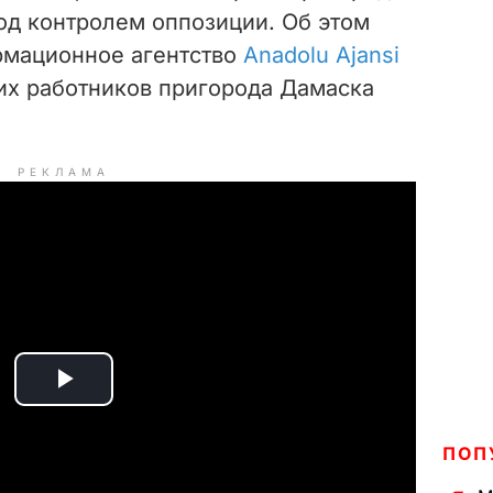
од контролем оппозиции. Об этом
рмационное агентство
Anadolu Ajansi
их работников пригорода Дамаска
РЕКЛАМА
P
l
ПОП