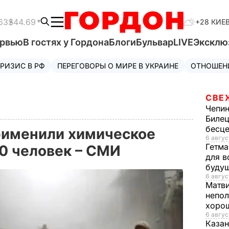
63
$44.69
+28 КИЕ
ервью
В гостях у Гордона
Блоги
Бульвар
LIVE
Эксклю
РИЗИС В РФ
ПЕРЕГОВОРЫ О МИРЕ В УКРАИНЕ
ОТНОШЕН
СВЕ
Чепи
Билец
бесц
рименили химическое
6 авгус
Гетма
10 человек – СМИ
для в
буду
6 авгус
Матв
непол
хорош
6 авгус
Казан