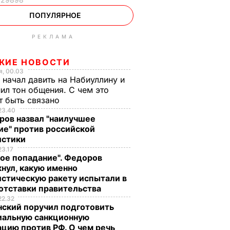
ПОПУЛЯРНОЕ
РЕКЛАМА
ЖИЕ НОВОСТИ
, 00.03
 начал давить на Набиуллину и
ил тон общения. С чем это
т быть связано
23.40
ров назвал "наилучшее
ие" против российской
истики
23.17
ое попадание". Федоров
нул, какую именно
стическую ракету испытали в
отставки правительства
22.32
нский поручил подготовить
иальную санкционную
цию против РФ. О чем речь