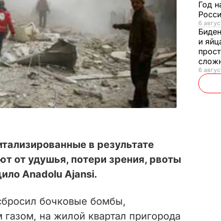
Год н
Росси
6 авгус
Биде
и яйц
прост
слож
6 авгус
итализированные в результате
ют от удушья, потери зрения, рвоты
ило Anadolu Ajansi.
сбросил бочковые бомбы,
газом, на жилой квартал пригорода