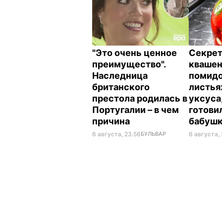
"Это очень ценное
Секрет
преимущество".
кваше
Наследница
помидо
британского
листья
престола родилась в
уксуса
Португалии – в чем
готови
причина
бабуш
6 августа, 23.56
БУЛЬВАР
6 августа, 