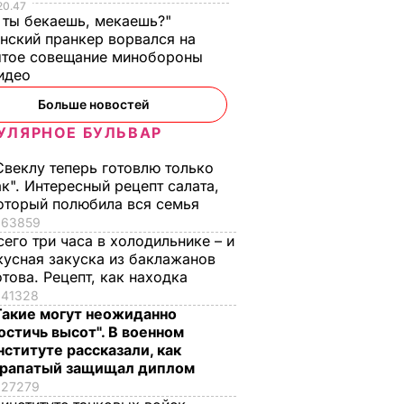
20.47
 ты бекаешь, мекаешь?"
нский пранкер ворвался на
ытое совещание минобороны
Видео
Жену Роналду
Платежки станут
Больше новостей
ежные
назвали толстой. Что
меньше –
УЛЯРНОЕ БУЛЬВАР
ые
сказал ее обидчикам
действенные
еные
футболист
советы "без воды",
Свеклу теперь готовлю только
как не
6 августа, 17.50
БУЛЬВАР
ак". Интересный рецепт салата,
переплачивать за
оторый полюбила вся семья
ЬВАР
коммуналку
63859
сего три часа в холодильнике – и
6 августа, 17.17
БУЛЬВАР
кусная закуска из баклажанов
отова. Рецепт, как находка
41328
Такие могут неожиданно
остичь высот". В военном
нституте рассказали, как
рапатый защищал диплом
27279