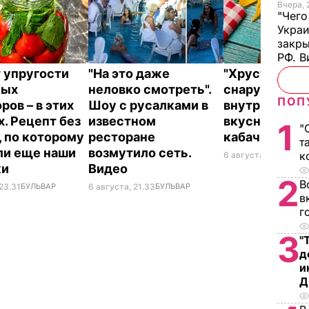
Вчера, 
"Чего
Украи
закр
РФ. 
 упругости
"На это даже
"Хрустящие
ных
неловко смотреть".
снаружи и н
ПОП
ров – в этих
Шоу с русалками в
внутри". Сам
х. Рецепт без
известном
вкусные жар
1
"
, по которому
ресторане
кабачки
т
ли еще наши
возмутило сеть.
к
6 августа, 18.09
БУЛ
ки
Видео
2
В
23.31
БУЛЬВАР
6 августа, 21.33
БУЛЬВАР
в
г
3
"
д
и
Д