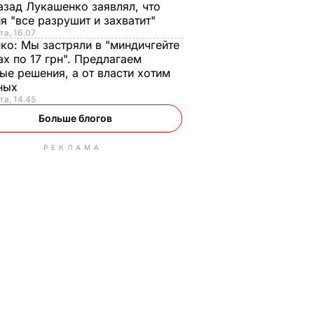
азад Лукашенко заявлял, что
я "все разрушит и захватит"
та, 16.07
нко:
Мы застряли в "миндичгейте
ах по 17 грн". Предлагаем
ые решения, а от власти хотим
ных
та, 14.45
Больше блогов
РЕКЛАМА