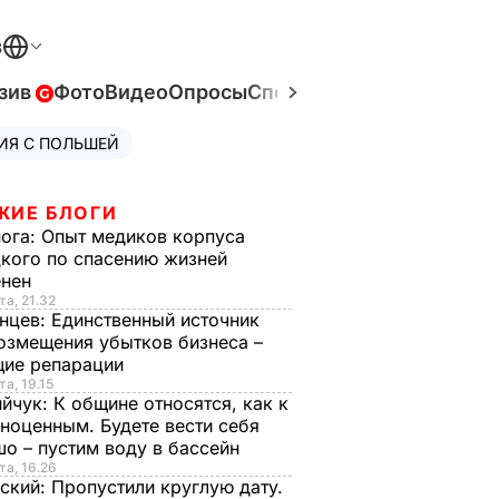
В
зив
Фото
Видео
Опросы
Спецпроекты
Война в Ук
ИЯ С ПОЛЬШЕЙ
ЖИЕ БЛОГИ
нога:
Опыт медиков корпуса
кого по спасению жизней
енен
та, 21.32
нцев:
Единственный источник
озмещения убытков бизнеса –
щие репарации
та, 19.15
ийчук:
К общине относятся, как к
ноценным. Будете вести себя
о – пустим воду в бассейн
та, 16.26
ский:
Пропустили круглую дату.