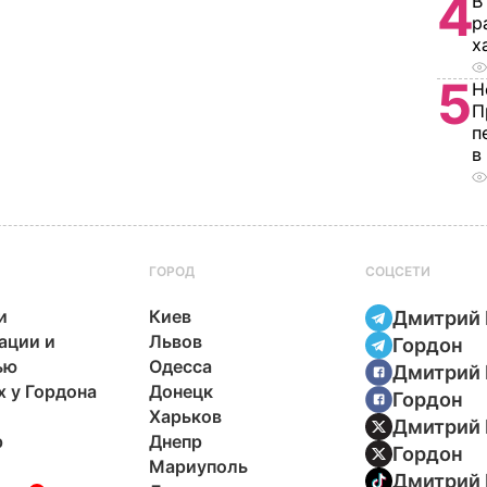
4
В
р
х
5
Н
П
п
в
ГОРОД
СОЦСЕТИ
и
Киев
Дмитрий 
ации и
Львов
Гордон
ью
Одесса
Дмитрий 
х у Гордона
Донецк
Гордон
Харьков
Дмитрий 
р
Днепр
Гордон
Мариуполь
Дмитрий 