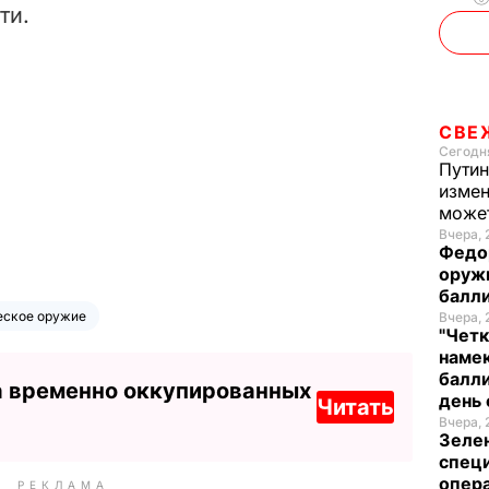
ти.
СВЕ
Сегодня
Путин
измен
може
Вчера, 
Федо
оруж
балл
еское оружие
Вчера, 
"Четк
намек
балли
а временно оккупированных
день 
Читать
Вчера, 
Зеле
спец
опера
РЕКЛАМА