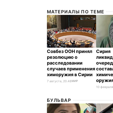
МАТЕРИАЛЫ ПО ТЕМЕ
Совбез ООН принял
Сирия
резолюцию о
ликвид
расследовании
очеред
случаев применения
соста
химоружия в Сирии
химиче
оружи
7 августа, 20.48
МИР
10 февраля,
БУЛЬВАР