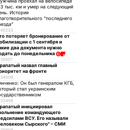
ужчина проехал на велосипеде
,3 тыс. км и умер на следующий
ень. История
лаготворительного "последнего
аезда"
45333
то потеряет бронирование от
обилизации с 1 сентября и
акие два документа нужно
одать до понедельника
35507
рапатый назвал главный
риоритет на фронте
34008
инченко:
Он был генералом КГБ,
оторый стал украинским
осударственником
33498
рапатый инициировал
вольнение командующего
едсилами ВСУ. Его называли
человеком Сырского" – СМИ
29898