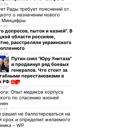
22.20
ет Рады требует пояснений от
кого о назначении нового
ы Минцифры
21.55
о допросов, пыток и казней". В
кой области россияне,
тно, расстреляли украинского
нопленного
21.44
Путин снял "Юру Унитаза"
и продвинул ряд боевых
генералов. Что стоит за
табными перестановками в
и РФ
21.32
нога:
Опыт медиков корпуса
кого по спасению жизней
енен
21.22
 решил не баллотироваться на
й срок и определил желаемого
мника – WP