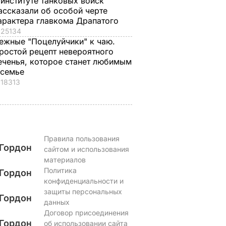
 институте танковых войск
ассказали об особой черте
арактера главкома Драпатого
25134
ежные "Поцелуйчики" к чаю.
ростой рецепт невероятного
еченья, которое станет любимым
 семье
18313
Правила пользования
Гордон
сайтом и использования
материалов
Политика
Гордон
конфиденциальности и
защиты персональных
Гордон
данных
Договор присоединения
Гордон
об использовании сайта