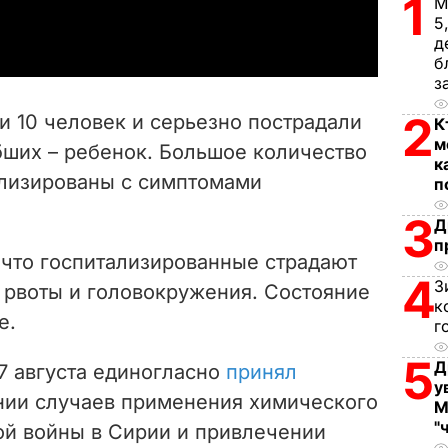
1
a
М
5
д
y
б
з
V
2
ли 10 человек и серьезно пострадали
К
i
м
бших – ребенок. Большое количество
к
лизированы с симптомами
d
п
3
Д
e
п
что госпитализированные страдают
o
4
З
, рвоты и головокружения. Состояние
к
е.
г
5
Д
7 августа единогласно
принял
у
нии случаев применения химического
М
"
ой войны в Сирии и привлечении