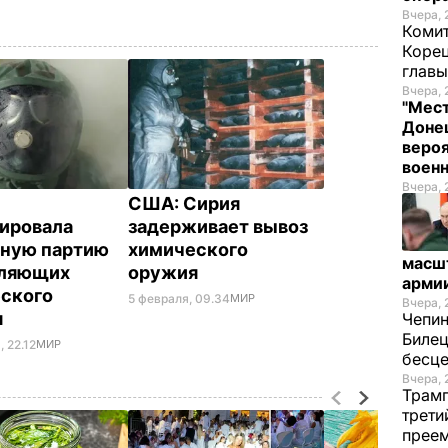
Вчера, 
Комит
Корец
глав
Вчера, 
"Мест
Донец
вероя
воен
Вчера, 
США: Сирия
ировала
задерживает вывоз
ную партию
химического
масш
вляющих
оружия
арми
ского
5 февраля, 09.34
МИР
Вчера, 
я
Чепи
Билец
 22.12
МИР
бесц
Вчера, 
Трамп
трети
прее