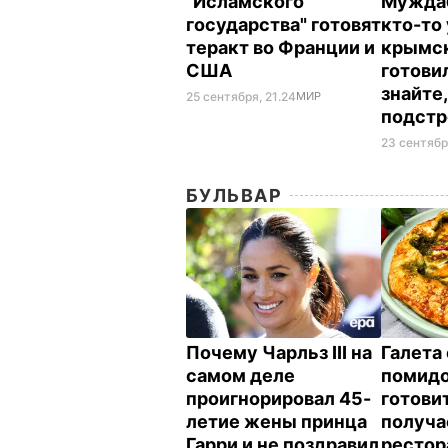
"Исламского
Муждаб
государства" готовят
кто-то
теракт во Франции и
крымск
США
готови
знайте,
25 сентября, 21.24
МИР
подст
23 сентябр
БУЛЬВАР
Почему Чарльз III на
Галета 
самом деле
помид
проигнорировал 45-
готовит
летие жены принца
получае
Гарри и не поздравил
рестор