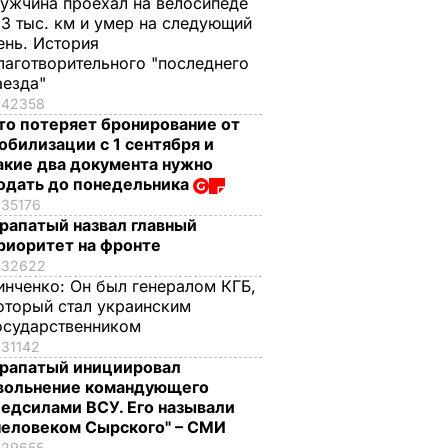
ужчина проехал на велосипеде
,3 тыс. км и умер на следующий
ень. История
лаготворительного "последнего
аезда"
42358
то потеряет бронирование от
обилизации с 1 сентября и
акие два документа нужно
одать до понедельника
35176
рапатый назвал главный
риоритет на фронте
32622
инченко:
Он был генералом КГБ,
оторый стал украинским
осударственником
31142
рапатый инициировал
вольнение командующего
едсилами ВСУ. Его называли
человеком Сырского" – СМИ
29655