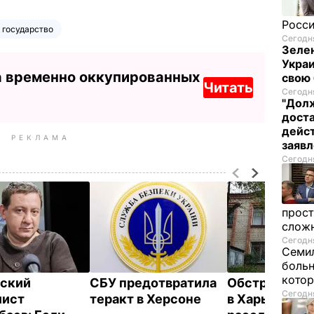
Росси
 государство
Сегодня
Зелен
Украи
а временно оккупированных
свою 
Читать
Сегодня
"Долж
дост
дейст
РЕКЛАМА
заяв
Сегодня
прост
слож
Сегодня
Семил
больн
котор
ский
СБУ предотвратила
Обстрел вое
Сегодня
лист
теракт в Херсоне
в Харькове б