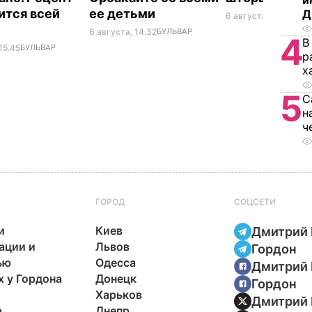
и
ится всей
ее детьми
Д
6 августа, 14.25
БУЛ
6 августа, 14.32
БУЛЬВАР
4
В
15.45
БУЛЬВАР
р
х
5
С
н
ч
ГОРОД
СОЦСЕТИ
и
Киев
Дмитрий 
ации и
Львов
Гордон
ью
Одесса
Дмитрий 
х у Гордона
Донецк
Гордон
Харьков
Дмитрий 
р
Днепр