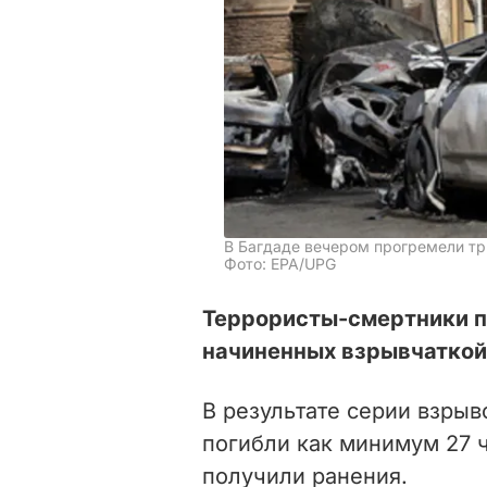
В Багдаде вечером прогремели тр
Фото: EPA/UPG
Террористы-смертники п
начиненных взрывчаткой
В результате серии взрыв
погибли как минимум 27 
получили ранения.