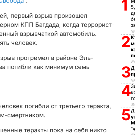
1
 Свобода"
.
М
i
5
д
ей, первый взрыв произошел
d
б
верном КПП Багдада, когда террорист-
з
e
енный взрывчаткой автомобиль.
2
К
ять человек.
м
o
к
п
взрыв прогремел в районе Эль-
3
ыва погибли как минимум семь
Д
п
4
З
к
г
еловек погибли от третьего теракта,
5
Д
ом-смертником.
у
М
"
шенные теракты пока на себя никто