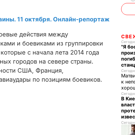
аины. 11 октября. Онлайн-репортаж
боевые действия между
СВЕ
Сегодня
ками и боевиками из группировки
"Я бо
 которые с начала лета 2014 года
произ
поги
ных городов на севере страны.
стан
тности США, Франция,
Сегодня
Матв
 авиаудары по позициям боевиков.
к неп
хорош
Сегодня
В Кие
власт
проте
изве
Сегодня