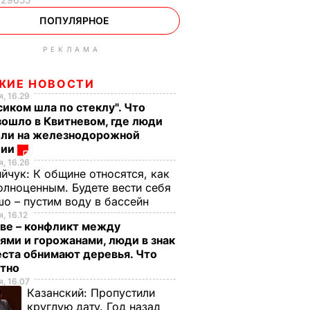
ПОПУЛЯРНОЕ
РЕКЛАМА
ЖИЕ НОВОСТИ
, 16.29
сиком шла по стеклу". Что
ошло в Квитневом, где люди
бли на железнодорожной
ции
, 16.26
ийчук:
К общине относятся, как
олноценным. Будете вести себя
о – пустим воду в бассейн
, 16.12
ве – конфликт между
ями и горожанами, люди в знак
ста обнимают деревья. Что
стно
, 16.07
Казанский:
Пропустили
круглую дату. Год назад