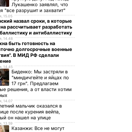
Лукашенко заявлял, что
я "все разрушит и захватит"
, 15.05
ский назвал сроки, в которые
на рассчитывает разработать
баллистику и антибаллистику
, 14.48
на быть готовность на
аточно долгосрочные военные
вия". В МИД РФ сделали
ление
, 14.45
Биденко:
Мы застряли в
"миндичгейте и яйцах по
17 грн". Предлагаем
ые решения, а от власти хотим
ных
, 14.07
етний мальчик оказался в
ице после курения вейпа,
ый он нашел на улице
нкомата
Кадыров пообещал
, 13.59
удут
уничтожить людей,
Казанжи:
Все не могут