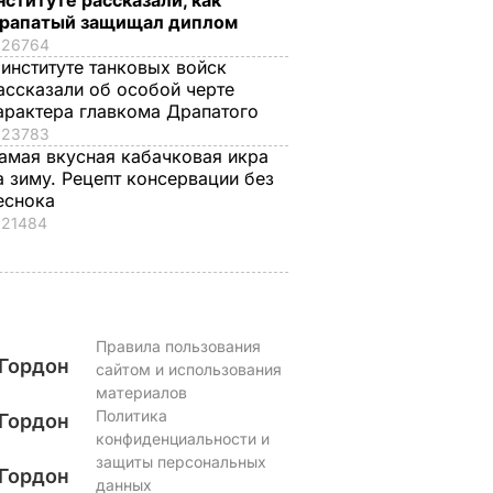
нституте рассказали, как
рапатый защищал диплом
ЬВАР
6 августа, 13.41
БУЛЬВАР
26764
 институте танковых войск
ассказали об особой черте
арактера главкома Драпатого
23783
амая вкусная кабачковая икра
а зиму. Рецепт консервации без
еснока
21484
Правила пользования
Гордон
сайтом и использования
материалов
Политика
Гордон
конфиденциальности и
защиты персональных
Гордон
данных