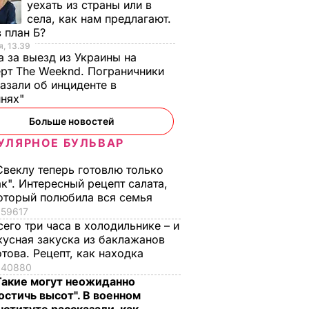
 как
устроивших теракт в
уехать из страны или в
Грозном
села, как нам предлагают.
 план Б?
6 октября, 01.00
МИР
ОИСШЕСТВИЯ
, 13.39
а за выезд из Украины на
рт The Weeknd. Пограничники
азали об инциденте в
инях"
Больше новостей
УЛЯРНОЕ БУЛЬВАР
Свеклу теперь готовлю только
ак". Интересный рецепт салата,
оторый полюбила вся семья
59617
сего три часа в холодильнике – и
кусная закуска из баклажанов
енский
Своевременно
Лучшая намазка дл
отова. Рецепт, как находка
очему в
срезайте цветы
летнего перекуса.
40880
 теперь
бархатцев, чтобы
Рецепт кабачковой
Такие могут неожиданно
ыты
они дали новые
икры
остичь высот". В военном
бутоны
6 августа, 13.02
БУЛЬВАР