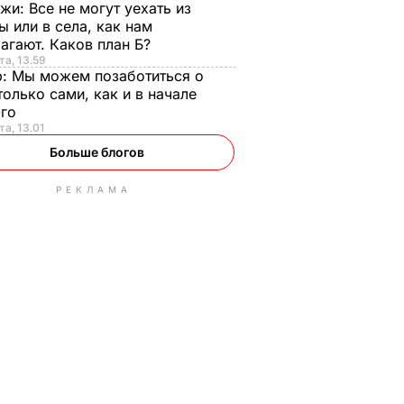
нжи:
Все не могут уехать из
ы или в села, как нам
агают. Каков план Б?
та, 13.59
р:
Мы можем позаботиться о
только сами, как и в начале
-го
та, 13.01
Больше блогов
РЕКЛАМА