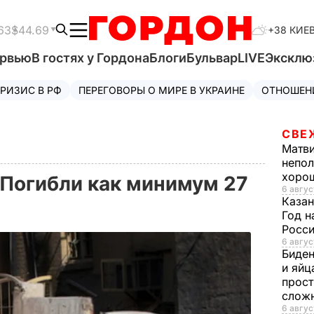
63
$44.69
+38 КИЕ
ервью
В гостях у Гордона
Блоги
Бульвар
LIVE
Эксклю
РИЗИС В РФ
ПЕРЕГОВОРЫ О МИРЕ В УКРАИНЕ
ОТНОШЕН
СВЕ
Матв
непол
хорош
 Погибли как минимум 27
6 авгус
Казан
Год н
Росси
6 авгус
Биде
и яйц
прост
слож
6 авгус