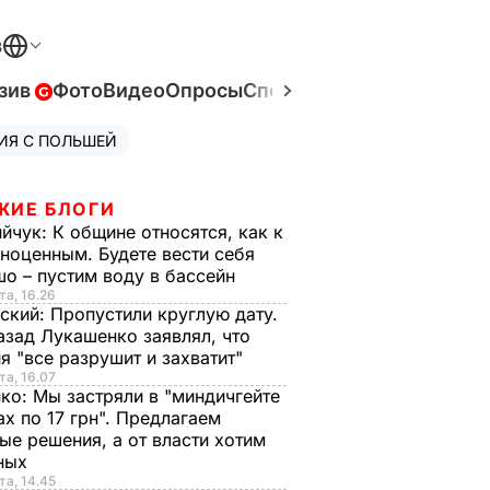
В
зив
Фото
Видео
Опросы
Спецпроекты
Война в Ук
ИЯ С ПОЛЬШЕЙ
ЖИЕ БЛОГИ
ийчук:
К общине относятся, как к
ноценным. Будете вести себя
о – пустим воду в бассейн
та, 16.26
ский:
Пропустили круглую дату.
азад Лукашенко заявлял, что
я "все разрушит и захватит"
та, 16.07
нко:
Мы застряли в "миндичгейте
ах по 17 грн". Предлагаем
ые решения, а от власти хотим
ных
та, 14.45