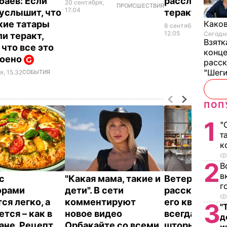
аев: Если
расследовать
20 сентября,
ПРОИСШЕСТВИЯ
17.04
 услышит, что
теракт
ие татары
Каков
8 сентября,
ПР
12.05
Сегодня
ли теракт,
Взятк
 что все это
конце
роено
расск
"Шег
я, 15.32
СОБЫТИЯ
ПОП
1
"
т
к
2
В
в
с
"Какая мама, такие и
Ветеран Ром
г
орами
дети". В сети
рассказал, п
ся легко, а
комментируют
его квартире
3
"
тся – как в
новое видео
всегда закр
д
ане. Рецепт
Орбакайте со всеми
шторы