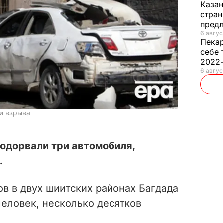
Каза
стран
предл
6 авгус
Пека
себе 
2022
6 авгус
и взрыва
одорвали три автомобиля,
.
ов в двух шиитских районах Багдада
человек, несколько десятков