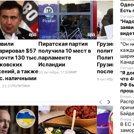
Одес
Есть
Сегодня
"Надо
заяви
виде
Сегодня
швили
Пиратская партия
Грузинский
"Он н
кажды
арировал $57
получила 10 мест в
политолог:
шарик
почти 130 тыс.
парламенте
Политически
Кана
нковских
Исландии
Грузии не из
Сегодня
ений, а также
после выбор
"Я до
30 октября, 17.50
МИР
с. наличными
что 4
9 октября, 20.32
МИР
РФ б
, 23.31
ПОЛИТИКА
прош
Вчера, 
Распр
причи
Байде
Вчера, 
В ЕС 
замо