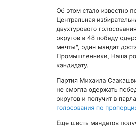
Об этом стало известно по
Центральная избирательн
двухтурового голосования
округов в 48 победу оде
мечты", один мандат доста
Промышленники, Наша род
кандидату.
Партия Михаила Саакашв
не смогла одержать побе
округов и получит в парл
голосования по пропорци
Еще шесть мандатов пол