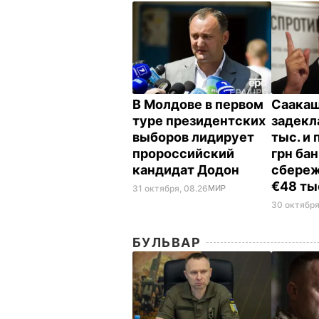
В Молдове в первом
Саака
туре президентских
задекл
выборов лидирует
тыс. и 
пророссийский
грн ба
кандидат Додон
сбереж
€48 ты
31 октября, 08.26
МИР
30 октября
БУЛЬВАР