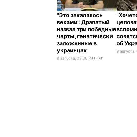
"Это закалялось
"Хочет
веками". Драпатый
целова
назвал три победные
вспомн
черты, генетически
советс
заложенные в
об Укр
украинцах
9 августа,
9 августа, 09.38
БУЛЬВАР