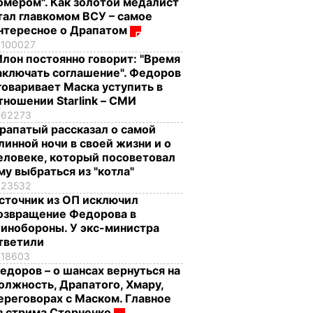
омером". Как золотой медалист
тал главкомом ВСУ – самое
нтересное о Драпатом
100027
Илон постоянно говорит: "Время
аключать соглашение". Федоров
говаривает Маска уступить в
тношении Starlink – СМИ
62273
рапатый рассказал о самой
линной ночи в своей жизни и о
еловеке, который посоветовал
му выбраться из "котла"
23532
сточник из ОП исключил
озвращение Федорова в
инобороны. У экс-министра
тветили
18603
едоров – о шансах вернуться на
олжность, Драпатого, Хмару,
ереговорах с Маском. Главное
з стрима Стерненко