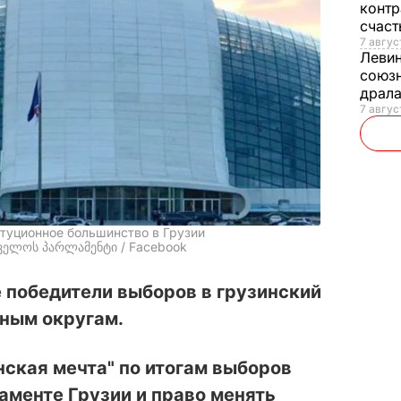
контр
счас
7 авгус
Леви
союзн
драла
7 август
туционное большинство в Грузии
რთველოს პარლამენტი / Facebook
 победители выборов в грузинский
ным округам.
ская мечта" по итогам выборов
ламенте Грузии и право менять