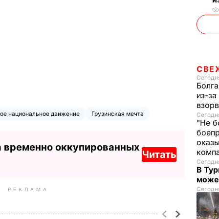
СВЕ
Сегодня
Болга
из-за
взорв
ое национальное движение
Грузинская мечта
Сегодня
"Не б
боепр
оказы
а временно оккупированных
комп
Читать
Сегодня
В Тур
може
Сегодня
РЕКЛАМА