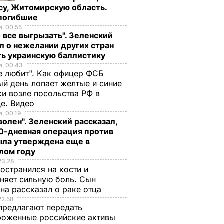
су, Житомирскую область.
 погибшие
, 00.55
 все выгрызать". Зеленский
л о нежелании других стран
ть украинскую баллистику
, 00.43
В Грузии прошли
е любит". Как офицер ФСБ
й день лопает желтые и синие
парламентские
и возле посольства РФ в
й курс
выборы.
де. Видео
менится
Фоторепортаж
, 00.19
ов
волен". Зеленский рассказал,
8 октября, 21.42
СОБЫТИЯ
0-дневная операция против
ыла утверждена еще в
лом году
23.28
остранился на кости и
няет сильную боль. Сын
на рассказал о раке отца
22.58
предлагают передать
роженные российские активы