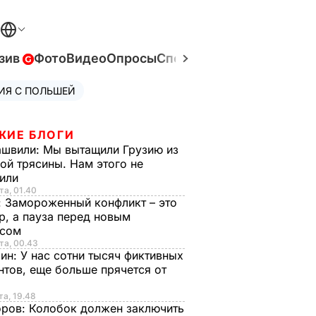
зив
Фото
Видео
Опросы
Спецпроекты
Война в Ук
ИЯ С ПОЛЬШЕЙ
ЖИЕ БЛОГИ
ашвили:
Мы вытащили Грузию из
ой трясины. Нам этого не
тили
та, 01.40
:
Замороженный конфликт – это
р, а пауза перед новым
исом
та, 00.43
рин:
У нас сотни тысяч фиктивных
нтов, еще больше прячется от
та, 19.48
оров:
Колобок должен заключить