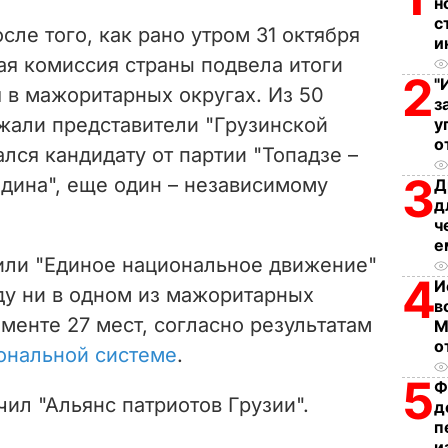
н
V
с
сле того, как рано утром 31 октября
и
i
ая комиссия страны подвела итоги
2
"
 в мажоритарных округах. Из 50
d
з
ржали представители "Грузинской
у
e
о
лся кандидату от партии "
Топадзе –
3
ина", еще один – независимому
Д
o
д
ч
е
или "Единое национальное движение"
4
И
ду ни в одном из мажоритарных
в
аменте 27 мест, согласно результатам
М
о
ональной системе
.
5
Ф
учил
"Альянс патриотов Грузии".
д
п
и