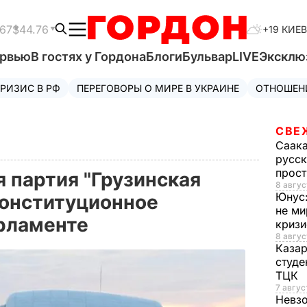
.67
$44.76
+19 КИЕВ
ервью
В гостях у Гордона
Блоги
Бульвар
LIVE
Эксклю
РИЗИС В РФ
ПЕРЕГОВОРЫ О МИРЕ В УКРАИНЕ
ОТНОШЕН
СВЕ
Саак
русск
прос
я партия "Грузинская
8 авгус
Юнус
конституционное
не ми
арламенте
криз
8 авгус
Каза
студе
ТЦК
7 авгус
Невз