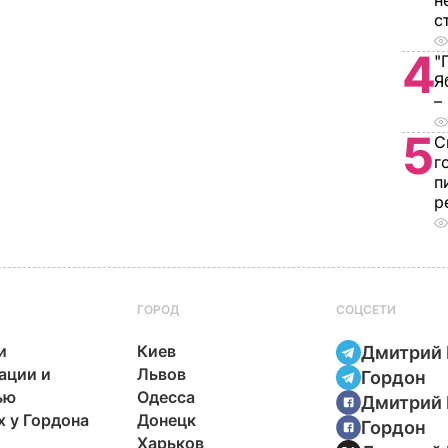
н
с
4
"
Я
–
5
С
г
п
р
ГОРОД
СОЦСЕТИ
и
Киев
Дмитрий 
ации и
Львов
Гордон
ью
Одесса
Дмитрий 
х у Гордона
Донецк
Гордон
Харьков