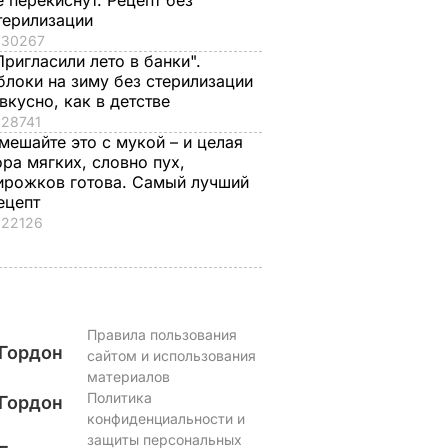
е перекиснут. Рецепт без
терилизации
30267
Пригласили лето в банки".
блоки на зиму без стерилизации
 вкусно, как в детстве
28741
мешайте это с мукой – и целая
ора мягких, словно пух,
ирожков готова. Самый лучший
ецепт
22126
Правила пользования
Гордон
сайтом и использования
материалов
Политика
Гордон
конфиденциальности и
защиты персональных