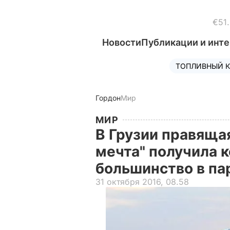
€51
Новости
Публикации и инт
ТОПЛИВНЫЙ К
Гордон
Мир
МИР
В Грузии правяща
мечта" получила 
большинство в п
31 октября 2016, 08.58