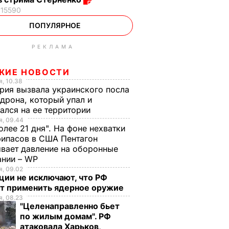
15590
ПОПУЛЯРНОЕ
РЕКЛАМА
ЖИЕ НОВОСТИ
, 10.38
рия вызвала украинского посла
 дрона, который упал и
ался на ее территории
, 09.44
олее 21 дня". На фоне нехватки
ипасов в США Пентагон
вает давление на оборонные
ании – WP
, 09.02
ции не исключают, что РФ
т применить ядерное оружие
, 08.23
"Целенаправленно бьет
по жилым домам". РФ
атаковала Харьков,