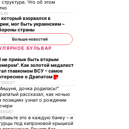
 структуре. Что об этом
стно
е?
Распространился на
Что происходит в
22.30
 который взорвался в
т!"
кости и причиняет
Буковеле после
рии, мог быть украинским –
сильную боль. Сын
сильного дождя.
бороны страны
Байдена рассказал о
Видео
Больше новостей
оторые
раке отца
8 августа, 22.17
БУЛЬВАР
уже на
УЛЯРНОЕ БУЛЬВАР
8 августа, 23.28
МИР
Я не привык быть вторым
ЬВАР
омером". Как золотой медалист
тал главкомом ВСУ – самое
нтересное о Драпатом
100027
Мишуня, дочка родилась!"
рапатый рассказал, как ночью
а позициях узнал о рождении
очери
69087
обавьте это в каждую банку – и
гурцы под капроновой крышкой