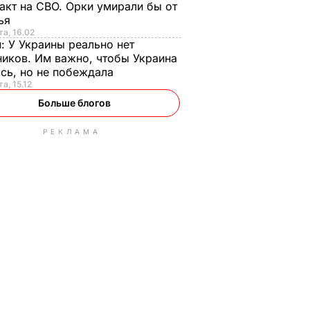
акт на СВО. Орки умирали бы от
тья
та, 16.02
н:
У Украины реально нет
иков. Им важно, чтобы Украина
сь, но не побеждала
а, 15.12
Больше блогов
РЕКЛАМА