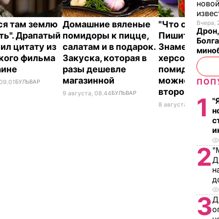
новой
изве
ся там землю
Домашние вяленые
"Что смотрит
Вчера, 
Дрон,
ть". Драпатый
помидоры к пицце,
Пишите рецеп
Болга
ил цитату из
салатам и в подарок.
Знаменитые
мино
кого фильма
Закуска, которая в
херсонские
аине
разы дешевле
помидоры, к
магазинной
можно есть 
ПОП
 09.01
БУЛЬВАР
второй день
9 августа, 08.44
БУЛЬВАР
1
"
8 августа, 23.56
БУЛ
н
с
и
2
"
Д
н
д
3
Д
о