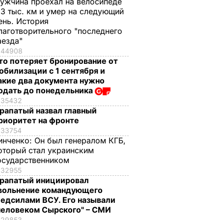
ужчина проехал на велосипеде
,3 тыс. км и умер на следующий
ень. История
лаготворительного "последнего
аезда"
44908
то потеряет бронирование от
обилизации с 1 сентября и
акие два документа нужно
одать до понедельника
35432
рапатый назвал главный
риоритет на фронте
33754
инченко:
Он был генералом КГБ,
оторый стал украинским
осударственником
32955
рапатый инициировал
вольнение командующего
едсилами ВСУ. Его называли
человеком Сырского" – СМИ
29853