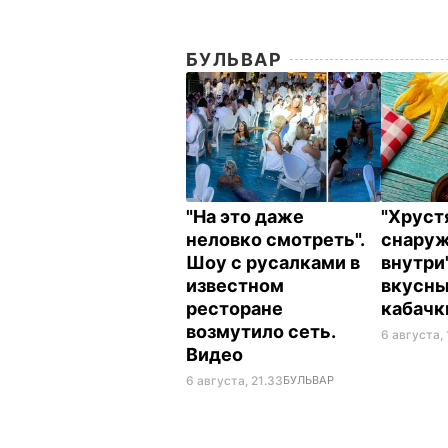
БУЛЬВАР
"На это даже
"Хрус
неловко смотреть".
снаруж
Шоу с русалками в
внутри
известном
вкусн
ресторане
кабач
возмутило сеть.
6 августа,
Видео
6 августа, 21.33
БУЛЬВАР