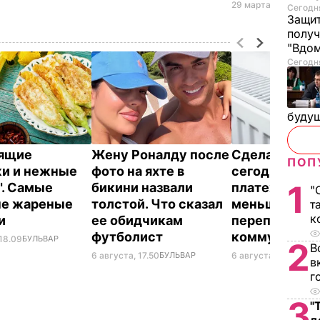
29 марта, 17.30
МИР
Сегодня
Защит
получ
"Вдом
Сегодня
буду
тящие
Жену Роналду после
Сделайте эт
ПОП
и и нежные
фото на яхте в
сегодня – и
1
". Самые
бикини назвали
платежки ст
"
ые жареные
толстой. Что сказал
меньше. Как 
т
к
ки
ее обидчикам
переплачиват
футболист
коммуналку
 18.09
БУЛЬВАР
2
В
6 августа, 17.50
БУЛЬВАР
6 августа, 17.17
БУЛЬ
в
г
3
"