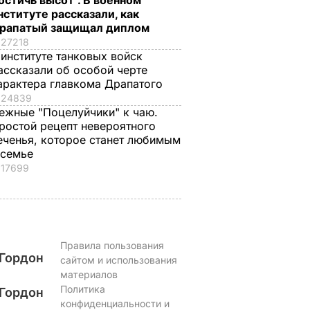
остичь высот". В военном
нституте рассказали, как
рапатый защищал диплом
27218
 институте танковых войск
ассказали об особой черте
арактера главкома Драпатого
24839
ежные "Поцелуйчики" к чаю.
ростой рецепт невероятного
еченья, которое станет любимым
 семье
17699
Правила пользования
Гордон
сайтом и использования
материалов
Политика
Гордон
конфиденциальности и