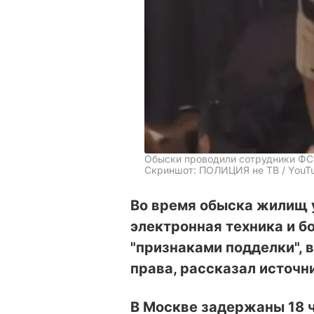
Обыски проводили сотрудники ФС
Скриншот: ПОЛИЦИЯ не ТВ / YouT
Во время обыска жилищ 
электронная техника и б
"признаками подделки", 
права, рассказал источн
В Москве задержаны 18 