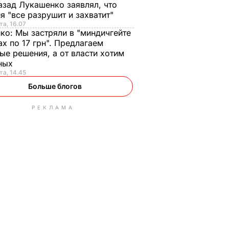
азад Лукашенко заявлял, что
я "все разрушит и захватит"
та, 16.07
нко:
Мы застряли в "миндичгейте
ах по 17 грн". Предлагаем
ые решения, а от власти хотим
ных
та, 14.45
Больше блогов
РЕКЛАМА