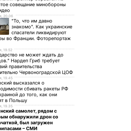
ытое совещание минобороны
Видео
, 20.06
"То, что им давно
знакомо". Как украинские
спасатели ликвидируют
ры во Франции. Фоторепортаж
, 19.52
дарство не может ждать до
ов." Нардеп Гриб требует
вий правительства
сительно Червоноградской ЦОФ
, 19.45
ский высказался о
одимости сбивать ракеты РФ
 ИГИЛ
краиной до того, как они
ят в Польшу
сть за
, 19.35
нский самолет, рядом с
ре
рым обнаружили дрон со
сший
чаткой, был загружен
человек
рипасами – СМИ