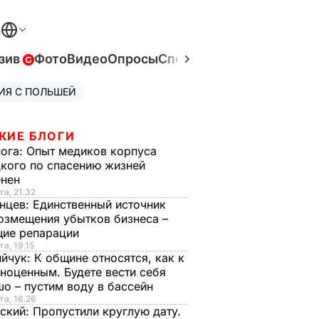
В
зив
Фото
Видео
Опросы
Спецпроекты
Война в Ук
ИЯ С ПОЛЬШЕЙ
ЖИЕ БЛОГИ
нога:
Опыт медиков корпуса
кого по спасению жизней
енен
та, 21.32
нцев:
Единственный источник
озмещения убытков бизнеса –
щие репарации
та, 19.15
ийчук:
К общине относятся, как к
ноценным. Будете вести себя
о – пустим воду в бассейн
та, 16.26
ский:
Пропустили круглую дату.