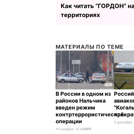
Как читать ”ГОРДОН” н
территориях
МАТЕРИАЛЫ ПО ТЕМЕ
В России в одном из
Россий
районов Нальчика
авиако
введен режим
"Когал
контртеррористической
прекра
операции
5 декабря,
10 ноября, 14.19
МИР