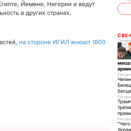
Египте, Йемене, Нигерии и ведут
ность в других странах.
СВЕ
Сегодня
астей,
на стороне ИГИЛ воюют 1800
масш
арми
Сегодня
Чепи
Билец
бесц
Сегодня
Трамп
трети
прее
Сегодня
"Чего
Украи