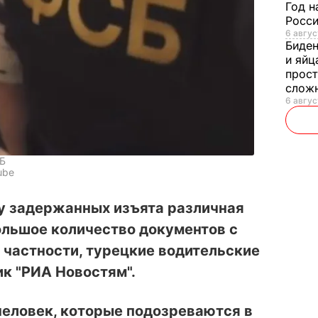
Год н
Росси
6 авгус
Биде
и яйц
прост
слож
6 авгус
Б
ube
у задержанных изъята различная
ольшое количество документов с
в частности, турецкие водительские
ик "РИА Новостям".
человек, которые подозреваются в