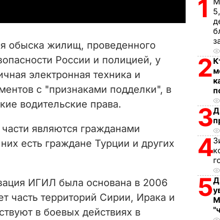
1
М
y
5
д
V
б
з
мя обыска жилищ, проведенного
i
2
опасности России и полицией, у
К
м
ичная электронная техника и
d
к
ентов с "признаками подделки", в
п
e
цкие водительские права.
3
Д
o
п
 части являются гражданами
4
З
 них есть граждане Турции и других
к
г
5
Д
зация ИГИЛ была основана в 2006
у
ет часть территорий Сирии, Ирака и
М
"
ствуют в боевых действиях в