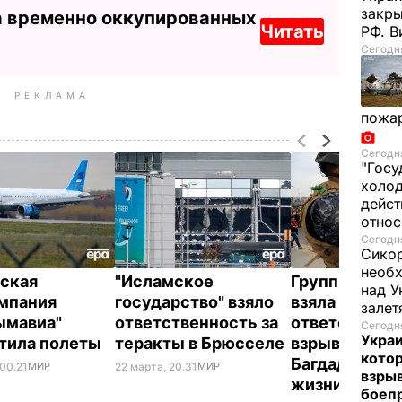
закр
а временно оккупированных
Читать
РФ. 
Сегодня
РЕКЛАМА
пожа
Сегодня
"Госу
холод
дейст
отно
Сегодня
Сикор
необх
ская
"Исламское
Группировка
над У
мпания
государство" взяло
взяла на себя
залет
ымавиа"
ответственность за
ответственно
Сегодня
Украи
тила полеты
теракты в Брюсселе
взрыв в цент
кото
Багдада, уне
 00.21
МИР
22 марта, 20.31
МИР
взрыв
жизни трех 
боеп