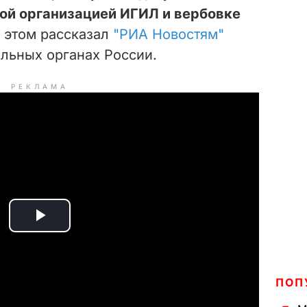
ой организацией ИГИЛ и вербовке
 этом рассказал
"РИА Новостям"
льных органах России.
РЕКЛАМА
P
l
ПОП
a