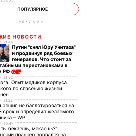
ПОПУЛЯРНОЕ
РЕКЛАМА
ЖИЕ НОВОСТИ
, 21.44
Путин "снял Юру Унитаза"
и продвинул ряд боевых
генералов. Что стоит за
табными перестановками в
и РФ
, 21.32
нога:
Опыт медиков корпуса
кого по спасению жизней
енен
, 21.22
 решил не баллотироваться на
й срок и определил желаемого
мника – WP
, 20.47
 ты бекаешь, мекаешь?"
нский пранкер ворвался на