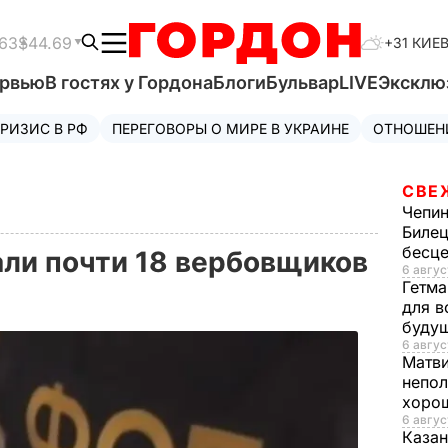
63
$44.69
+31 КИЕ
ервью
В гостях у Гордона
Блоги
Бульвар
LIVE
Эксклю
РИЗИС В РФ
ПЕРЕГОВОРЫ О МИРЕ В УКРАИНЕ
ОТНОШЕН
СВЕ
Чепи
Билец
бесц
ли почти 18 вербовщиков
6 авгус
Гетма
для в
буду
6 авгус
Матв
непол
хорош
6 авгус
Казан