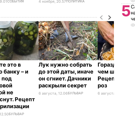
9.01
СОБЫТИЯ
4 ноября, 20.57
ПОЛИТИКА
5
С
н
ч
те это в
Лук нужно собрать
Гораздо инте
 банку – и
до этой даты, иначе
чем шарлотка
 под
он сгниет. Дачники
Рецепт ябло
овой
раскрыли секрет
роз
й не
6 августа, 12.06
БУЛЬВАР
6 августа, 11.36
БУЛ
снут. Рецепт
ерилизации
12.50
БУЛЬВАР