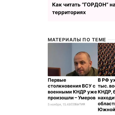
Как читать ”ГОРДОН” н
территориях
МАТЕРИАЛЫ ПО ТЕМЕ
Первые
В РФ у
столкновения ВСУ с
тыс. в
военными КНДР уже
КНДР, 
произошли – Умеров
находи
област
5 ноября, 15.48
СОБЫТИЯ
Южной