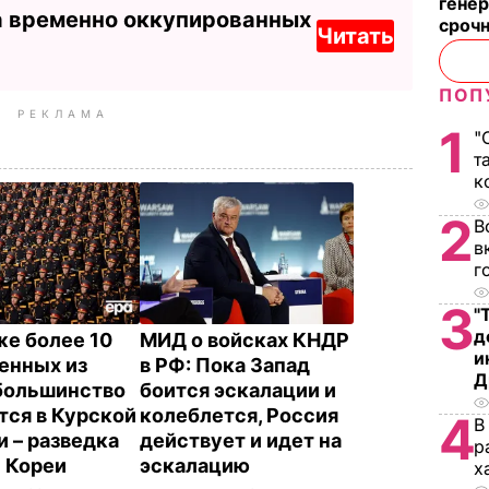
генер
а временно оккупированных
сроч
Читать
ПОП
РЕКЛАМА
1
"
т
к
2
В
в
г
3
"
д
же более 10
МИД о войсках КНДР
и
оенных из
в РФ: Пока Запад
Д
большинство
боится эскалации и
тся в Курской
колеблется, Россия
4
В
и – разведка
действует и идет на
р
 Кореи
эскалацию
х