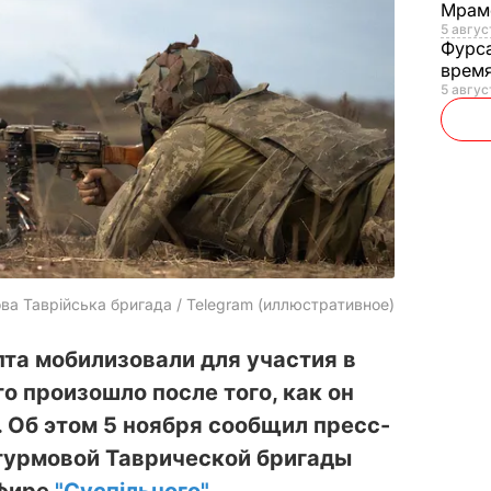
Мрам
5 август
Фурс
время
5 авгус
а Таврійська бригада / Telegram (иллюстративное)
пта мобилизовали для участия в
о произошло после того, как он
 Об этом 5 ноября сообщил пресс-
турмовой Таврической бригады
эфире
"Суспільного"
.