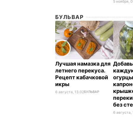
5 ноября, 0
БУЛЬВАР
Лучшая намазка для
Добавь
летнего перекуса.
каждую
Рецепт кабачковой
огурцы
икры
капрон
крышко
6 августа, 13.02
БУЛЬВАР
переки
без ст
6 августа, 