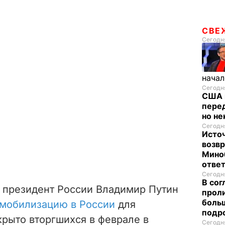
СВЕ
Сегодня
начал
Сегодня
США 
перед
но н
Сегодня
Исто
возв
Мино
отве
Сегодня
В со
а президент России Владимир Путин
проли
больш
 мобилизацию в России
для
подр
крыто вторгшихся в феврале в
Сегодня