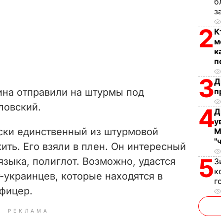
б
з
2
К
м
к
п
3
Д
ина отправили на штурмы под
п
ловский.
4
Д
у
ески единственный из штурмовой
М
"
ить. Его взяли в плен. Он интересный
5
языка, полиглот. Возможно, удастся
З
к
т-украинцев, которые находятся в
г
офицер.
РЕКЛАМА