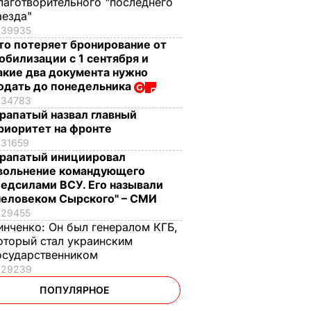
лаготворительного "последнего
аезда"
39935
то потеряет бронирование от
обилизации с 1 сентября и
акие два документа нужно
одать до понедельника
34783
рапатый назвал главный
риоритет на фронте
31659
рапатый инициировал
вольнение командующего
едсилами ВСУ. Его называли
человеком Сырского" – СМИ
29455
инченко:
Он был генералом КГБ,
оторый стал украинским
осударственником
29239
ПОПУЛЯРНОЕ