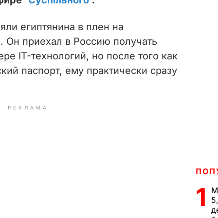
яли египтянина в плен на
. Он приехал в Россию получать
ре IT-технологий, но после того как
кий паспорт, ему практически сразу
РЕКЛАМА
ПОП
1
М
5
д