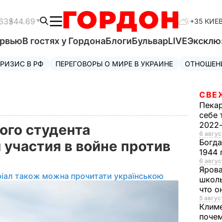
63
$44.69
+35 КИЕ
ервью
В гостях у Гордона
Блоги
Бульвар
LIVE
Эксклю
РИЗИС В РФ
ПЕРЕГОВОРЫ О МИРЕ В УКРАИНЕ
ОТНОШЕН
СВЕ
Пека
себе 
2022
ого студента
6 авгус
Богд
 участия в войне против
1944 
6 авгус
Яров
ріал також можна прочитати українською
школь
что о
5 авгус
Клим
почем