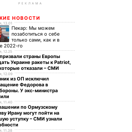
РЕКЛАМА
ЖИЕ НОВОСТИ
, 13.01
Пекар:
Мы можем
позаботиться о себе
только сами, как и в
е 2022-го
, 12.25
призвали страны Европы
ать Украине ракеты к Patriot,
екоторые отказали – СМИ
, 12.09
чник из ОП исключил
ращение Федорова в
бороны. У экс-министра
тили
, 11.40
глашении по Ормузскому
ву Ирану могут пойти на
ую уступку – СМИ узнали
обности
, 11.38