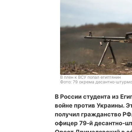
В плен к ВСУ попал египтянин
Фото: 79 окрема десантно-штурмов
В России студента из Еги
войне против Украины. Эт
получил гражданство РФ.
офицер 79-й десантно-ш
Орест Дрималовский в 