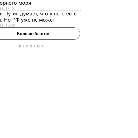
орного моря
а, 17.15
а:
Путин думает, что у него есть
. Но РФ уже не может
та, 16.52
Больше блогов
РЕКЛАМА