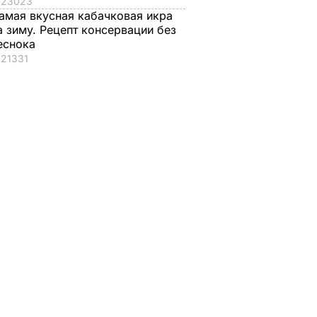
23023
амая вкусная кабачковая икра
а зиму. Рецепт консервации без
еснока
21331
реснее,
Как выглядит 59-
Частный остров,
.
летний "танцующий
парусный спорт,
чных
миллионер" Вакки и
крикет на пляже. Г
что о нем говорит
и с кем отдыхает
его 31-летняя жена.
этим летом принц
ЬВАР
Фото
Уильям
6 августа, 10.55
БУЛЬВАР
6 августа, 09.52
БУЛЬВАР