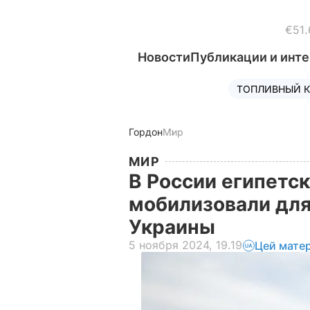
€51.
Новости
Публикации и инт
ТОПЛИВНЫЙ К
Гордон
Мир
МИР
В России египетск
мобилизовали для
Украины
5 ноября 2024, 19.19
Цей мате