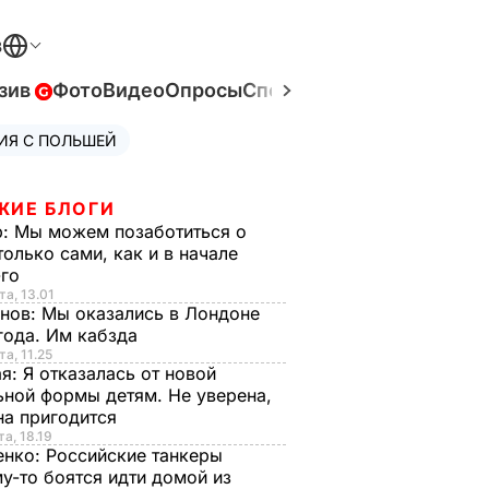
В
зив
Фото
Видео
Опросы
Спецпроекты
Война в Ук
ИЯ С ПОЛЬШЕЙ
ЖИЕ БЛОГИ
р:
Мы можем позаботиться о
только сами, как и в начале
-го
та, 13.01
анов:
Мы оказались в Лондоне
года. Им кабзда
та, 11.25
ая:
Я отказалась от новой
ной формы детям. Не уверена,
на пригодится
та, 18.19
енко:
Российские танкеры
у-то боятся идти домой из