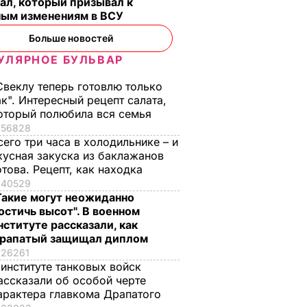
ал, который призывал к
ным изменениям в ВСУ
Больше новостей
УЛЯРНОЕ БУЛЬВАР
Свеклу теперь готовлю только
ак". Интересный рецепт салата,
оторый полюбила вся семья
56828
сего три часа в холодильнике – и
кусная закуска из баклажанов
отова. Рецепт, как находка
40529
Такие могут неожиданно
остичь высот". В военном
нституте рассказали, как
рапатый защищал диплом
26261
 институте танковых войск
ассказали об особой черте
арактера главкома Драпатого