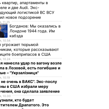
 квартир, апартаменты в
еле и две Audi. Экс-
ндующий логистикой ВС ВСУ
ил новое подозрение
, 11.25
Богданов:
Мы оказались в
Лондоне 1944 года. Им
кабзда
, 10.54
п угрожает тюрьмой
никам, которые рассказывают
фиците боеприпасов в США
, 10.24
я нанесла удар по вагону возле
ла в Лозовой, есть погибшие и
ые – "Укрзалізниця"
, 10.19
 не очень в ВАКС". Экс-послу
ины в США избрали меру
чения, она сделала заявление
, 10.00
знали, кто будет
тителем Драпатого. Это