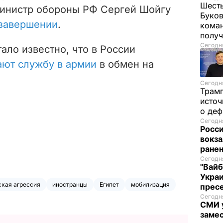
Шесть
министр обороны РФ Сергей Шойгу
Буков
 завершении
.
кома
получ
Сегодня
тало известно, что в России
ают службу в армии
в обмен на
Сегодня
Трам
источ
о де
Сегодня
Росси
вокза
ранен
Сегодня
"Вайб
Укра
ская агрессия
иностранцы
Египет
мобилизация
пресе
Сегодня
СМИ у
замес