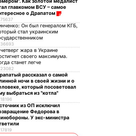
омером". Как золотой медалист
тал главкомом ВСУ – самое
нтересное о Драпатом
75637
инченко:
Он был генералом КГБ,
оторый стал украинским
осударственником
36693
 четверг жара в Украине
остигнет своего максимума.
огда станет легче
23082
рапатый рассказал о самой
линной ночи в своей жизни и о
еловеке, который посоветовал
му выбраться из "котла"
18196
сточник из ОП исключил
озвращение Федорова в
инобороны. У экс-министра
тветили
17819