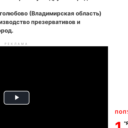
оголюбово (Владимирская область)
изводство презервативов и
ород.
РЕКЛАМА
P
ПОП
l
1
"