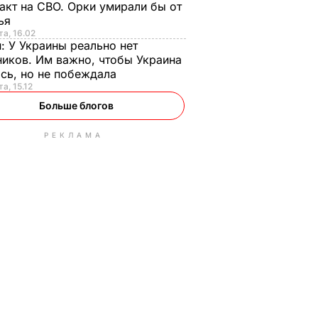
акт на СВО. Орки умирали бы от
тья
та, 16.02
н:
У Украины реально нет
иков. Им важно, чтобы Украина
сь, но не побеждала
а, 15.12
Больше блогов
РЕКЛАМА