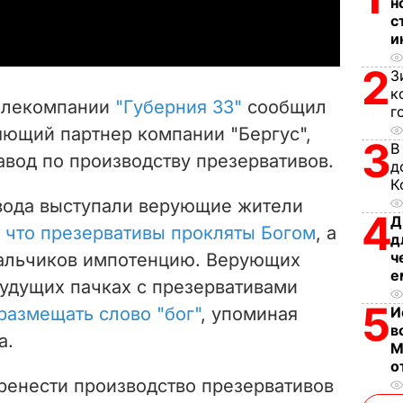
a
н
с
и
y
2
З
V
к
елекомпании
"Губерния 33"
сообщил
г
i
яющий партнер компании "Бергус",
3
В
вод по производству презервативов.
d
д
К
e
авода выступали верующие жители
4
Д
 что презервативы прокляты Богом
, а
д
o
ч
мальчиков импотенцию. Верующих
е
будущих пачках с презервативами
5
размещать слово "бог"
, упоминая
И
в
а.
М
о
ренести производство презервативов