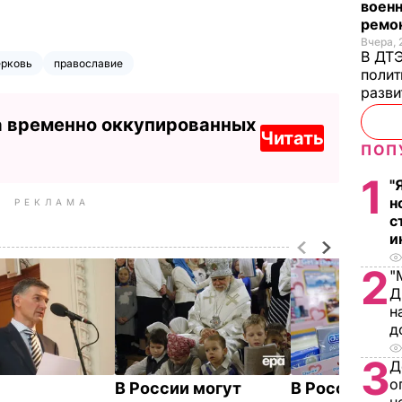
военн
ремон
Вчера, 
В ДТЭ
ерковь
православие
полит
разви
а временно оккупированных
Читать
ПОП
1
"
н
РЕКЛАМА
с
и
2
"
Д
н
д
3
Д
о
В России могут
В России зап