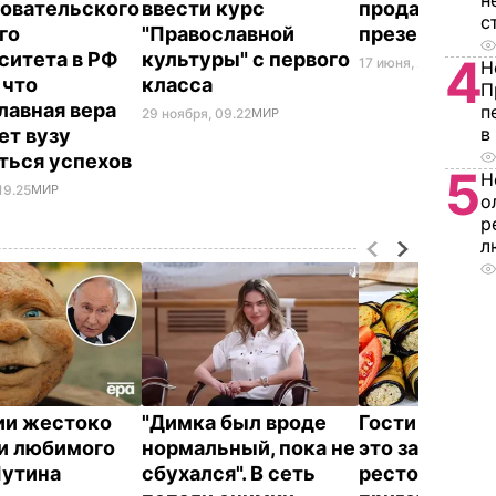
н
овательского
ввести курс
продавать
с
го
"Православной
презерватив
ситета в РФ
культуры" с первого
4
17 июня, 21.12
МИР
Н
 что
класса
П
лавная вера
п
29 ноября, 09.22
МИР
в
ет вузу
ться успехов
5
Н
19.25
МИР
о
р
л
ии жестоко
"Димка был вроде
Гости думают
и любимого
нормальный, пока не
это закуска и
Путина
сбухался". В сеть
ресторана. К