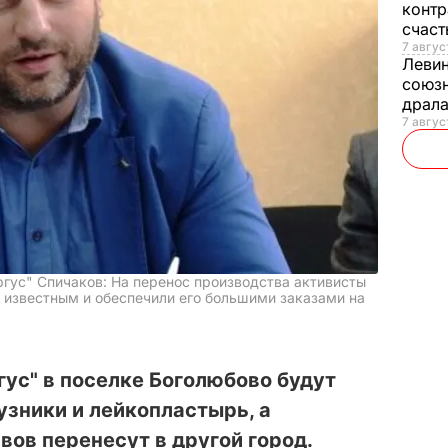
контр
счас
7 авгус
Леви
союзн
драла
7 август
гус" Спичаков: На перенос производства активисты
д известным и обеспечили его большими заказами на
гус" в поселке Боголюбово будут
узники и лейкопластырь, а
вов перенесут в другой город.