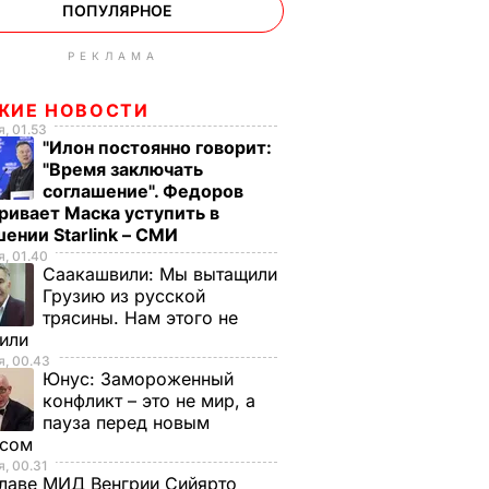
ПОПУЛЯРНОЕ
РЕКЛАМА
ЖИЕ НОВОСТИ
, 01.53
"Илон постоянно говорит:
"Время заключать
соглашение". Федоров
ривает Маска уступить в
ении Starlink – СМИ
, 01.40
Саакашвили:
Мы вытащили
Грузию из русской
трясины. Нам этого не
тили
, 00.43
Юнус:
Замороженный
конфликт – это не мир, а
пауза перед новым
исом
, 00.31
лаве МИД Венгрии Сийярто