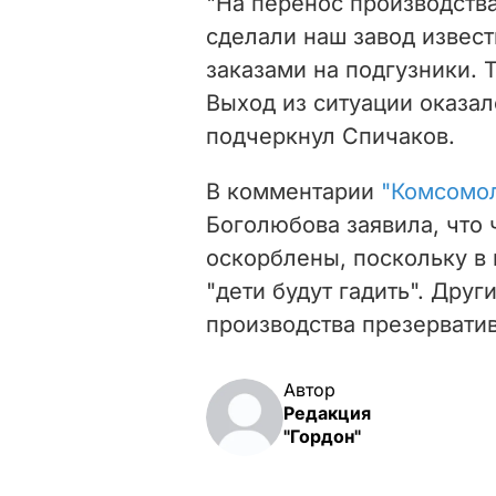
"На перенос производства
сделали наш завод извес
заказами на подгузники. Т
Выход из ситуации оказалс
подчеркнул Спичаков.
В комментарии
"Комсомол
Боголюбова заявила, что 
оскорблены, поскольку в
"дети будут гадить". Дру
производства презерватив
Автор
Редакция
"Гордон"