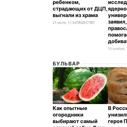
ребенком,
исслед
страдающих от ДЦП,
ядерно
выгнали из храма
универ
заявил,
21 июля, 17.36
ОБЩЕСТВО
правос
помога
добива
15 ноября, 
БУЛЬВАР
Как опытные
В Росс
огородники
унизил
выбирают самый
героя 