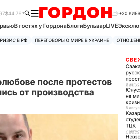
67
$44.76
+20 КИЕ
ервью
В гостях у Гордона
Блоги
Бульвар
LIVE
Эксклю
РИЗИС В РФ
ПЕРЕГОВОРЫ О МИРЕ В УКРАИНЕ
ОТНОШЕН
СВЕ
Саак
русск
прос
олюбове после протестов
8 авгус
Юнус
ись от производства
не ми
криз
8 авгус
Каза
студе
ТЦК
7 авгус
Невз