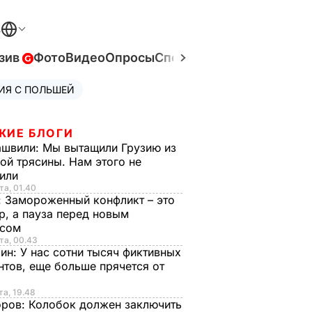
В
зив
Фото
Видео
Опросы
Спецпроекты
Война в Ук
ИЯ С ПОЛЬШЕЙ
ЖИЕ БЛОГИ
ашвили:
Мы вытащили Грузию из
ой трясины. Нам этого не
тили
та, 01.40
:
Замороженный конфликт – это
р, а пауза перед новым
исом
та, 00.43
рин:
У нас сотни тысяч фиктивных
нтов, еще больше прячется от
та, 19.48
оров:
Колобок должен заключить