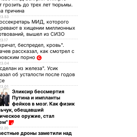
 грозить до трех лет тюрьмы.
ва причина
23.53
оссекретарь МИД, которого
ревают в хищении миллионных
ртвований, вышел из СИЗО
23.17
кричат, беспредел, кровь".
чев рассказал, как смотрел с
новским порно
23.04
 сделан из железа". Усик
азал об усталости после годов
ксе
23.01
Эликсир бессмертия
Путина и импланты
фейков в мозг. Как физик
льчук, обещавший
ическое оружие, стал
оем"
22.20
вестные дроны заметили над