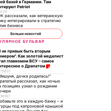
ой базой в Германии. Там
тируют Patriot
22.09
К рассказали, как ветеранскую
ику интегрировали в стратегию
тия бизнеса
Больше новостей
УЛЯРНОЕ БУЛЬВАР
Я не привык быть вторым
омером". Как золотой медалист
тал главкомом ВСУ – самое
нтересное о Драпатом
75637
Мишуня, дочка родилась!"
рапатый рассказал, как ночью
а позициях узнал о рождении
очери
56167
обавьте это в каждую банку – и
гурцы под капроновой крышкой
ретили
Минстрой РФ хочет