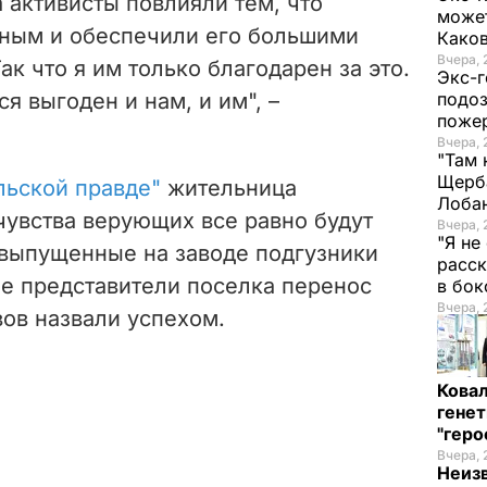
 активисты повлияли тем, что
может
тным и обеспечили его большими
Како
Вчера, 
ак что я им только благодарен за это.
Экс-г
я выгоден и нам, и им", –
подоз
поже
Вчера, 
"Там 
Щерба
ьской правде"
жительница
Лоба
чувства верующих все равно будут
Вчера, 
"Я не
 выпущенные на заводе подгузники
расск
гие представители поселка перенос
в бо
Вчера, 
ов назвали успехом.
Кова
генет
"гер
Вчера, 
Неиз