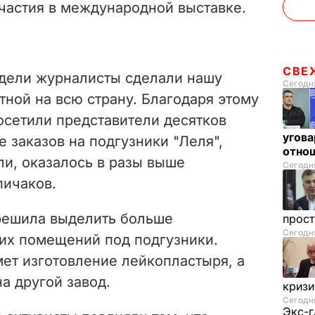
частия в международной выставке.
СВЕ
едели журналисты сделали нашу
Сегодня
ной на всю страну. Благодаря этому
осетили представители десятков
угова
е заказов на подгузники "Леля",
отнош
ли, оказалось в разы выше
Сегодня
пичаков.
 решила выделить больше
прос
Сегодня
их помещений под подгузники.
ет изготовление лейкопластыря, а
а другой завод.
криз
Сегодня
Экс-г