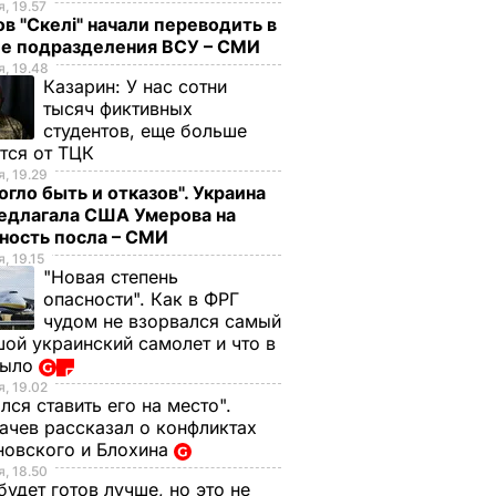
, 19.57
в "Скелі" начали переводить в
ие подразделения ВСУ – СМИ
, 19.48
Казарин:
У нас сотни
тысяч фиктивных
студентов, еще больше
тся от ТЦК
, 19.29
огло быть и отказов". Украина
редлагала США Умерова на
ность посла – СМИ
, 19.15
"Новая степень
опасности". Как в ФРГ
чудом не взорвался самый
ой украинский самолет и что в
было
, 19.02
лся ставить его на место".
чев рассказал о конфликтах
новского и Блохина
, 18.50
будет готов лучше, но это не