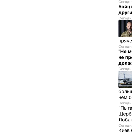
Сегодня
Бойцо
друг
Сегодня
пряче
Сегодня
"Не м
не п
долж
Сегодня
больш
нем 
Сегодня
"Пыта
Щерба
Лоба
Сегодня
Киев 