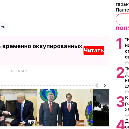
гаран
Пант
амп
ПОП
1
"
н
а временно оккупированных
Читать
с
с
2
"
РЕКЛАМА
Д
н
д
3
В
р
х
4
Д
о