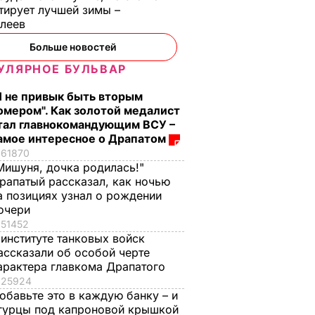
тирует лучшей зимы –
елеев
Больше новостей
УЛЯРНОЕ БУЛЬВАР
Я не привык быть вторым
омером". Как золотой медалист
тал главнокомандующим ВСУ –
амое интересное о Драпатом
61870
Мишуня, дочка родилась!"
рапатый рассказал, как ночью
а позициях узнал о рождении
очери
51452
 институте танковых войск
ассказали об особой черте
арактера главкома Драпатого
25924
обавьте это в каждую банку – и
гурцы под капроновой крышкой