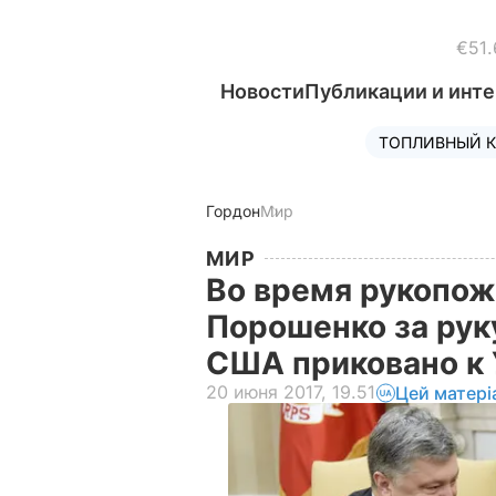
€51.
Новости
Публикации и инт
ТОПЛИВНЫЙ К
Гордон
Мир
МИР
Во время рукопож
Порошенко за руку
США приковано к 
20 июня 2017, 19.51
Цей матері