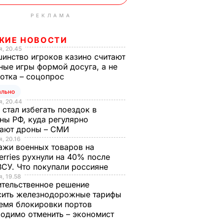
РЕКЛАМА
ЖИЕ НОВОСТИ
, 20.45
инство игроков казино считают
ные игры формой досуга, а не
отка – соцопрос
ально
, 20.44
 стал избегать поездок в
ны РФ, куда регулярно
тают дроны – СМИ
, 20.16
жи военных товаров на
erries рухнули на 40% после
ВСУ. Что покупали россияне
, 19.58
тельственное решение
сить железнодорожные тарифы
емя блокировки портов
одимо отменить – экономист