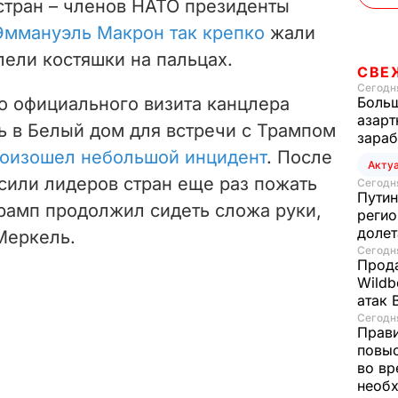
стран – членов НАТО президенты
i
Эммануэль Макрон так крепко
жали
лели костяшки на пальцах.
d
СВЕ
Сегодня
e
го официального визита канцлера
Больш
азарт
 в Белый дом для встречи с Трампом
зараб
o
роизошел небольшой инцидент
. После
Акту
сили лидеров стран еще раз пожать
Сегодня
Путин
Трамп продолжил сидеть сложа руки,
регио
доле
Меркель.
Сегодня
Прода
Wildb
атак 
Сегодня
Прави
повы
во вр
необх