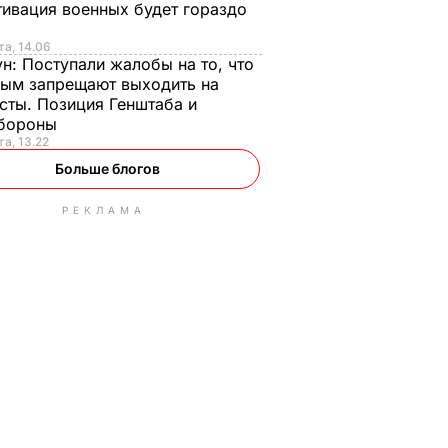
ивация военных будет гораздо
та, 14.06
ун:
Поступали жалобы на то, что
ым запрещают выходить на
сты. Позиция Генштаба и
бороны
та, 13.22
Больше блогов
РЕКЛАМА