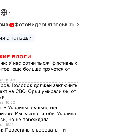
В
зив
Фото
Видео
Опросы
Спецпроекты
Война в Ук
ИЯ С ПОЛЬШЕЙ
ЖИЕ БЛОГИ
рин:
У нас сотни тысяч фиктивных
нтов, еще больше прячется от
та, 19.48
оров:
Колобок должен заключить
акт на СВО. Орки умирали бы от
тья
та, 16.02
н:
У Украины реально нет
иков. Им важно, чтобы Украина
сь, но не побеждала
а, 15.12
н:
Перестаньте воровать – и