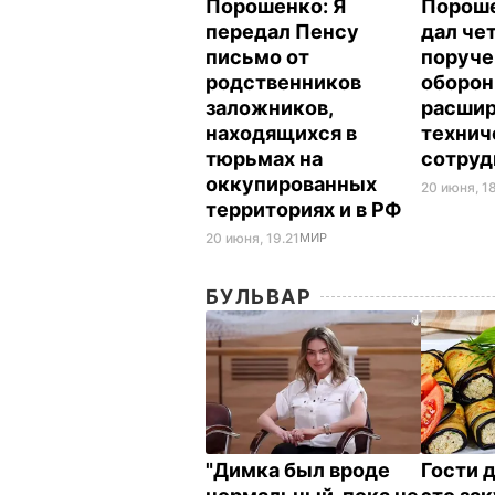
Порошенко: Я
Пороше
передал Пенсу
дал че
письмо от
поруче
родственников
оборон
заложников,
расшир
находящихся в
технич
тюрьмах на
сотруд
оккупированных
20 июня, 1
территориях и в РФ
20 июня, 19.21
МИР
БУЛЬВАР
"Димка был вроде
Гости 