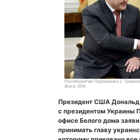
Рукопожатие Порошенко с Трамп
Фото: ЕРА
Президент США Дональд 
с президентом Украины 
офисе Белого дома заявил
принимать главу украинск
которому приковано все н