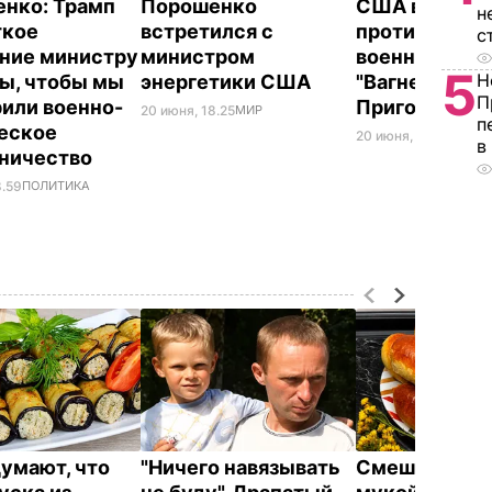
нко: Трамп
Порошенко
США ввели с
н
ткое
встретился с
против росс
с
ние министру
министром
военной ком
5
Н
ы, чтобы мы
энергетики США
"Вагнер" и ф
П
или военно-
Пригожина
20 июня, 18.25
МИР
п
еское
20 июня, 17.50
МИР
в
ничество
8.59
ПОЛИТИКА
думают, что
"Ничего навязывать
Смешайте эт