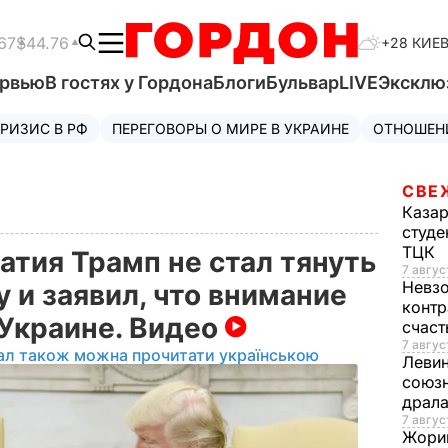
67
$44.76
+28 КИЕ
ервью
В гостях у Гордона
Блоги
Бульвар
LIVE
Эксклю
РИЗИС В РФ
ПЕРЕГОВОРЫ О МИРЕ В УКРАИНЕ
ОТНОШЕН
СВЕ
Каза
студе
ТЦК
атия Трамп не стал тянуть
7 авгус
Невз
 и заявил, что внимание
контр
Украине. Видео
счас
7 авгус
ал також можна прочитати українською
Леви
союзн
драла
7 август
Жори