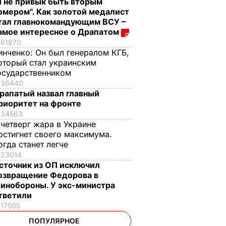
Я не привык быть вторым
омером". Как золотой медалист
тал главнокомандующим ВСУ –
амое интересное о Драпатом
61870
инченко:
Он был генералом КГБ,
оторый стал украинским
осударственником
36440
рапатый назвал главный
риоритет на фронте
34563
 четверг жара в Украине
остигнет своего максимума.
огда станет легче
23014
сточник из ОП исключил
озвращение Федорова в
инобороны. У экс-министра
тветили
17505
ПОПУЛЯРНОЕ