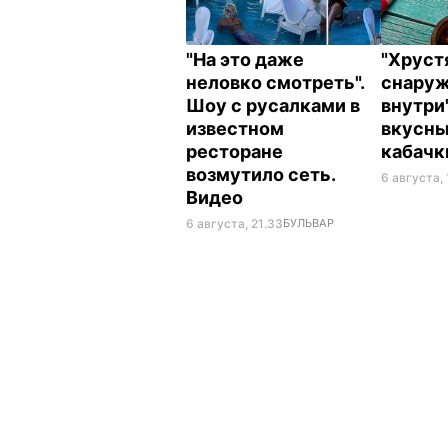
"На это даже
"Хрус
неловко смотреть".
снаруж
Шоу с русалками в
внутри
известном
вкусн
ресторане
кабач
возмутило сеть.
6 августа,
Видео
6 августа, 21.33
БУЛЬВАР