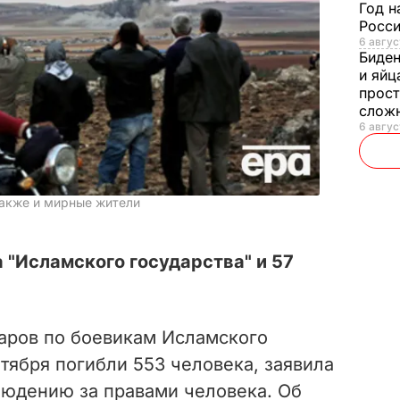
Год н
Росси
6 авгус
Биде
и яйц
прост
слож
6 авгус
также и мирные жители
 "Исламского государства" и 57
аров по боевикам Исламского
нтября погибли 553 человека, заявила
людению за правами человека. Об