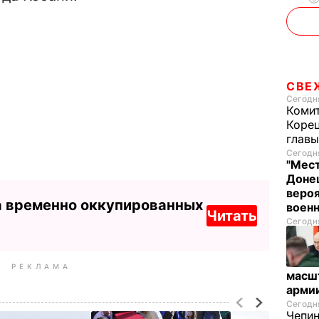
СВЕ
Сегодня
Комит
Корец
глав
Сегодня
"Мест
Донец
вероя
а временно оккупированных
воен
Читать
Сегодня
РЕКЛАМА
масш
арми
Сегодня
Чепи