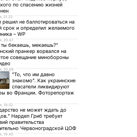
кого по спасению жизней
енен
, 21.22
 решил не баллотироваться на
й срок и определил желаемого
мника – WP
 Кобани
США сбросили
, 20.47
 ты бекаешь, мекаешь?"
ченные
курдским бойцам в
нский пранкер ворвался на
Кобани оружие и
ытое совещание минобороны
медикаменты
Видео
Р
, 20.06
20 октября, 07.16
МИР
"То, что им давно
знакомо". Как украинские
спасатели ликвидируют
ры во Франции. Фоторепортаж
, 19.52
дарство не может ждать до
ов." Нардеп Гриб требует
вий правительства
сительно Червоноградской ЦОФ
, 19.45