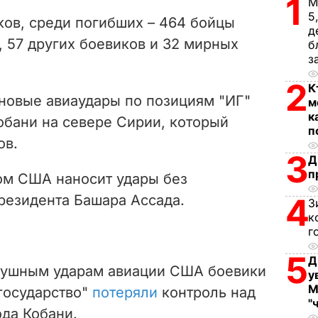
1
V
М
5
ов, среди погибших – 464 бойцы
д
i
, 57 других боевиков и 32 мирных
б
з
d
2
К
e
овые авиаудары по позициям "ИГ"
м
к
обани на севере Сирии, который
o
п
ов.
3
Д
п
ом США наносит удары без
резидента Башара Ассада.
4
З
к
г
5
Д
здушным ударам авиации США боевики
у
М
государство"
потеряли
контроль над
"
да Кобани.