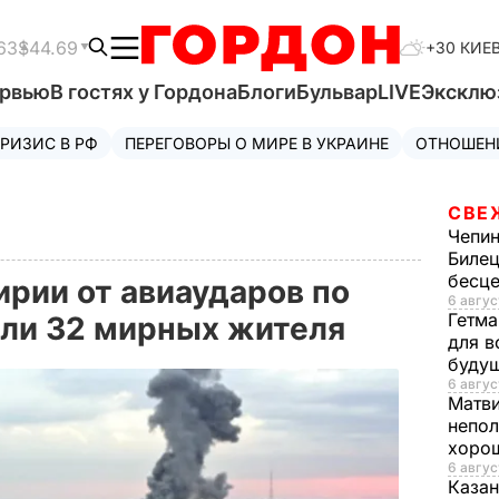
63
$44.69
+30 КИЕ
ервью
В гостях у Гордона
Блоги
Бульвар
LIVE
Эксклю
РИЗИС В РФ
ПЕРЕГОВОРЫ О МИРЕ В УКРАИНЕ
ОТНОШЕН
СВЕ
Чепи
Билец
бесц
ирии от авиаударов по
6 авгус
Гетма
бли 32 мирных жителя
для в
буду
6 авгус
Матв
непол
хорош
6 авгус
Казан