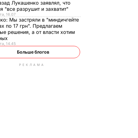
азад Лукашенко заявлял, что
я "все разрушит и захватит"
та, 16.07
нко:
Мы застряли в "миндичгейте
ах по 17 грн". Предлагаем
ые решения, а от власти хотим
ных
та, 14.45
Больше блогов
РЕКЛАМА