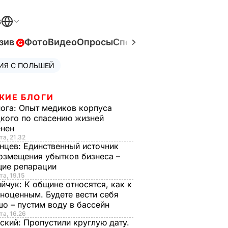
В
зив
Фото
Видео
Опросы
Спецпроекты
Война в Ук
ИЯ С ПОЛЬШЕЙ
ЖИЕ БЛОГИ
нога:
Опыт медиков корпуса
кого по спасению жизней
енен
та, 21.32
нцев:
Единственный источник
озмещения убытков бизнеса –
щие репарации
та, 19.15
ийчук:
К общине относятся, как к
ноценным. Будете вести себя
о – пустим воду в бассейн
та, 16.26
ский:
Пропустили круглую дату.