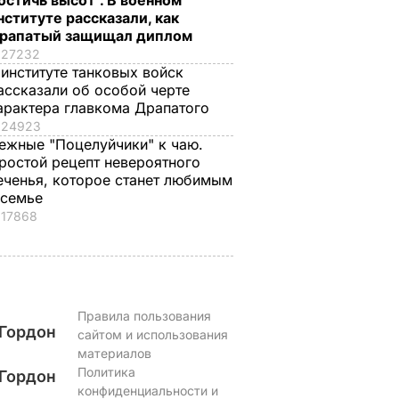
остичь высот". В военном
нституте рассказали, как
рапатый защищал диплом
27232
 институте танковых войск
ассказали об особой черте
арактера главкома Драпатого
24923
ежные "Поцелуйчики" к чаю.
ростой рецепт невероятного
еченья, которое станет любимым
 семье
17868
Правила пользования
Гордон
сайтом и использования
материалов
Политика
Гордон
конфиденциальности и