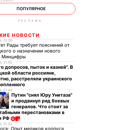
ПОПУЛЯРНОЕ
РЕКЛАМА
ЖИЕ НОВОСТИ
, 22.20
ет Рады требует пояснений от
кого о назначении нового
ы Минцифры
, 21.55
о допросов, пыток и казней". В
кой области россияне,
тно, расстреляли украинского
нопленного
, 21.44
Путин "снял Юру Унитаза"
и продвинул ряд боевых
генералов. Что стоит за
табными перестановками в
и РФ
, 21.32
нога:
Опыт медиков корпуса