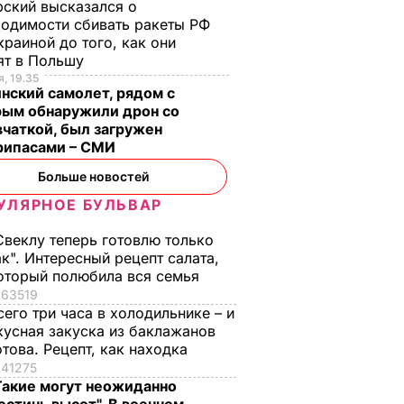
ский высказался о
одимости сбивать ракеты РФ
краиной до того, как они
о
Почему Чарльз III на
Галета с
ят в Польшу
самом деле
помидорами
, 19.35
нский самолет, рядом с
анут
проигнорировал 45-
готовится легко, а
рым обнаружили дрон со
не
летие жены принца
получается – как в
чаткой, был загружен
ь за
Гарри и не поздравил
ресторане. Рецепт
рипасами – СМИ
невестку
понравится всей
семье
Больше новостей
ВАР
6 августа, 16.28
БУЛЬВАР
6 августа, 15.45
БУЛЬВАР
УЛЯРНОЕ БУЛЬВАР
Свеклу теперь готовлю только
ак". Интересный рецепт салата,
оторый полюбила вся семья
63519
сего три часа в холодильнике – и
кусная закуска из баклажанов
отова. Рецепт, как находка
41275
Такие могут неожиданно