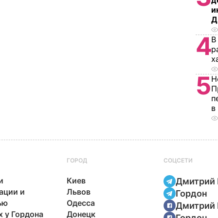
д
и
Д
4
В
р
х
5
Н
П
п
в
ГОРОД
СОЦСЕТИ
и
Киев
Дмитрий 
ации и
Львов
Гордон
ью
Одесса
Дмитрий 
х у Гордона
Донецк
Гордон