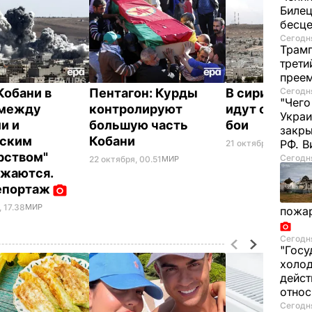
Билец
бесц
Сегодня
Трамп
трети
прее
Кобани в
Пентагон: Курды
В сирийском
Сегодня
"Чего
 между
контролируют
идут ожесто
Украи
и и
большую часть
бои
закр
мским
Кобани
РФ. 
21 октября, 15.22
МИ
рством"
Сегодня
22 октября, 00.51
МИР
жаются.
епортаж
 17.38
МИР
пожа
Сегодня
"Госу
холод
дейст
отно
Сегодня