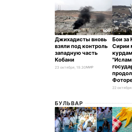
Джихадисты вновь
Бои за 
взяли под контроль
Сирии
западную часть
курдам
Кобани
"Исла
госуда
23 октября, 19.30
МИР
продол
Фотор
22 октября,
БУЛЬВАР