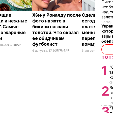
Сикор
необх
над У
тящие
Жену Роналду после
Сделайте эт
залет
и и нежные
фото на яхте в
сегодня – и
Сегодня
Украи
". Самые
бикини назвали
платежки ст
кото
ые жареные
толстой. Что сказал
меньше. Как 
взрыв
ки
ее обидчикам
переплачиват
боеп
футболист
коммуналку
 18.09
БУЛЬВАР
6 августа, 17.50
БУЛЬВАР
6 августа, 17.17
БУЛЬ
ПОП
1
"
т
к
2
В
в
г
3
"