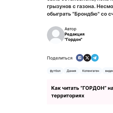
грызунов с газона. Несмо
обыграть "Брондбю" со сч
Автор
Редакция
"Гордон"
Поделиться
футбол
Дания
Копенгаген
виде
Как читать ”ГОРДОН” н
территориях