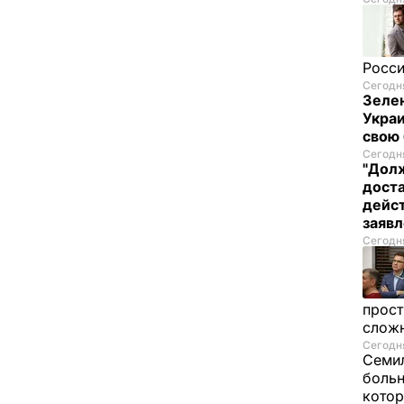
Росси
Сегодня
Зелен
Украи
свою 
Сегодня
"Долж
дост
дейст
заяв
Сегодня
прост
слож
Сегодня
Семил
больн
котор