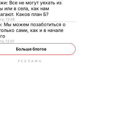
нжи:
Все не могут уехать из
ы или в села, как нам
агают. Каков план Б?
та, 13.59
р:
Мы можем позаботиться о
только сами, как и в начале
-го
та, 13.01
Больше блогов
РЕКЛАМА