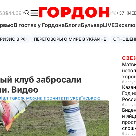
63
$44.69
+37 КИЕ
ервью
В гостях у Гордона
Блоги
Бульвар
LIVE
Эксклю
РИЗИС В РФ
ПЕРЕГОВОРЫ О МИРЕ В УКРАИНЕ
ОТНОШЕН
СВЕ
Матв
непол
хорош
ый клуб забросали
6 авгус
Казан
и. Видео
Год н
ріал також можна прочитати українською
Росси
6 авгус
Биде
и яйц
прост
слож
6 авгус