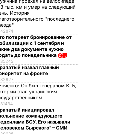
ужчина проехал на велосипеде
,3 тыс. км и умер на следующий
ень. История
лаготворительного "последнего
аезда"
42874
то потеряет бронирование от
обилизации с 1 сентября и
акие два документа нужно
одать до понедельника
пловцов
35245
ернутой
рапатый назвал главный
део
риоритет на фронте
32827
КОЛЫ
инченко:
Он был генералом КГБ,
оторый стал украинским
осударственником
31434
рапатый инициировал
вольнение командующего
едсилами ВСУ. Его называли
человеком Сырского" – СМИ
29685