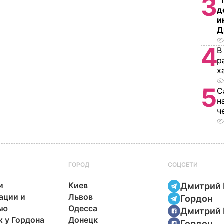
3
"
д
и
Д
4
В
р
х
5
С
н
ч
ГОРОД
СОЦСЕТИ
и
Киев
Дмитрий 
ации и
Львов
Гордон
ью
Одесса
Дмитрий 
х у Гордона
Донецк
Гордон