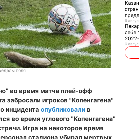
Каза
стран
предл
6 авгус
Пека
себе 
2022
6 авгус
ределы поля
бю" во время матча плей-офф
а забросали игроков "Копенгагена"
о инцидента
опубликовали
в
лся во время углового "Копенгагена"
стречи. Игра на некоторое время
персонал стадиона убирал мертвых