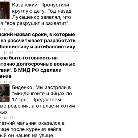
Казанский:
Пропустили
круглую дату. Год назад
Лукашенко заявлял, что
я "все разрушит и захватит"
, 15.05
ский назвал сроки, в которые
на рассчитывает разработать
баллистику и антибаллистику
, 14.48
на быть готовность на
аточно долгосрочные военные
вия". В МИД РФ сделали
ление
, 14.45
Биденко:
Мы застряли в
"миндичгейте и яйцах по
17 грн". Предлагаем
ые решения, а от власти хотим
ных
, 14.07
етний мальчик оказался в
ице после курения вейпа,
ый он нашел на улице