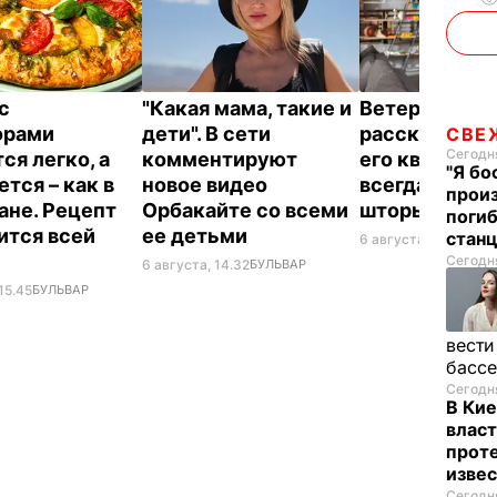
с
"Какая мама, такие и
Ветеран Ром
орами
дети". В сети
рассказал, п
СВЕ
Сегодня
ся легко, а
комментируют
его квартире
"Я бо
тся – как в
новое видео
всегда закр
произ
ане. Рецепт
Орбакайте со всеми
шторы
поги
ится всей
ее детьми
стан
6 августа, 14.25
БУЛ
Сегодня
6 августа, 14.32
БУЛЬВАР
15.45
БУЛЬВАР
вести
басс
Сегодня
В Кие
власт
проте
изве
Сегодня