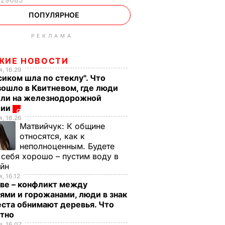
ПОПУЛЯРНОЕ
РЕКЛАМА
енский
Своевременно
Лучшая намазка дл
очему в
срезайте цветы
летнего перекуса.
ЖИЕ НОВОСТИ
, 16.29
 теперь
бархатцев, чтобы
Рецепт кабачковой
сиком шла по стеклу". Что
ыты
они дали новые
икры
ошло в Квитневом, где люди
бутоны
6 августа, 13.02
БУЛЬВАР
бли на железнодорожной
ции
ЬВАР
6 августа, 13.41
БУЛЬВАР
, 16.26
Матвийчук:
К общине
относятся, как к
неполноценным. Будете
 себя хорошо – пустим воду в
ейн
, 16.12
ве – конфликт между
ями и горожанами, люди в знак
ста обнимают деревья. Что
стно
, 16.07