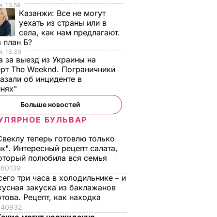
, 13.59
Казанжи:
Все не могут
уехать из страны или в
села, как нам предлагают.
 план Б?
, 13.39
а за выезд из Украины на
рт The Weeknd. Пограничники
азали об инциденте в
инях"
Больше новостей
УЛЯРНОЕ БУЛЬВАР
Свеклу теперь готовлю только
ак". Интересный рецепт салата,
оторый полюбила вся семья
60139
сего три часа в холодильнике – и
кусная закуска из баклажанов
отова. Рецепт, как находка
40932