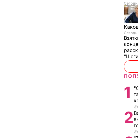
Сегодня
Каков
Сегодня
Взятк
конце
расск
"Шег
ПОП
1
"
т
к
2
В
в
г