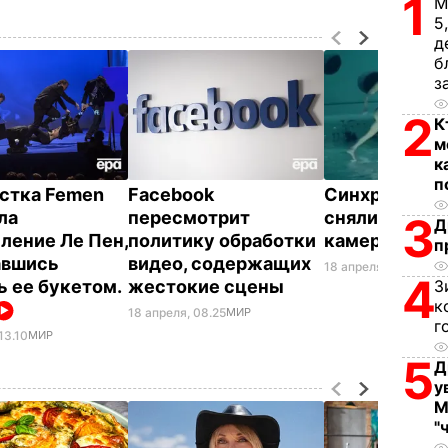
1
М
5
д
б
з
2
К
м
к
п
стка Femen
Facebook
Синхронных 
ла
пересмотрит
сняли перев
3
Д
ление Ле Пен,
политику обработки
камерой. Ви
п
авшись
видео, содержащих
18 апреля, 00.18
ПРИ
4
ь ее букетом.
жестокие сцены
З
к
18 апреля, 08.25
МИР
г
13.10
МИР
5
Д
у
М
"