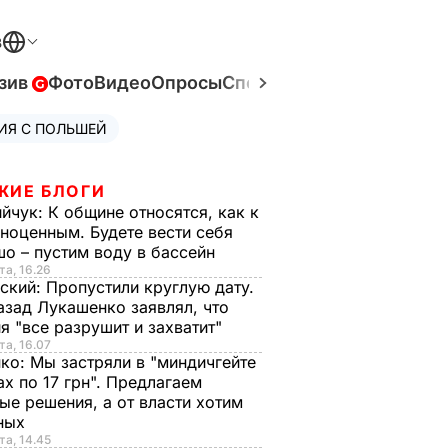
В
зив
Фото
Видео
Опросы
Спецпроекты
Война в Ук
ИЯ С ПОЛЬШЕЙ
ЖИЕ БЛОГИ
ийчук:
К общине относятся, как к
ноценным. Будете вести себя
о – пустим воду в бассейн
та, 16.26
ский:
Пропустили круглую дату.
азад Лукашенко заявлял, что
я "все разрушит и захватит"
та, 16.07
нко:
Мы застряли в "миндичгейте
ах по 17 грн". Предлагаем
ые решения, а от власти хотим
ных
та, 14.45