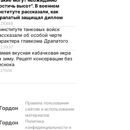
Такие могут неожиданно
остичь высот". В военном
нституте рассказали, как
рапатый защищал диплом
26866
 институте танковых войск
ассказали об особой черте
арактера главкома Драпатого
23937
амая вкусная кабачковая икра
а зиму. Рецепт консервации без
еснока
21506
Правила пользования
Гордон
сайтом и использования
материалов
Политика
Гордон
конфиденциальности и