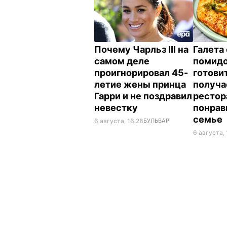
Почему Чарльз III на
Галета 
самом деле
помид
проигнорировал 45-
готовит
летие жены принца
получае
Гарри и не поздравил
рестор
невестку
понрав
семье
6 августа, 16.28
БУЛЬВАР
6 августа, 