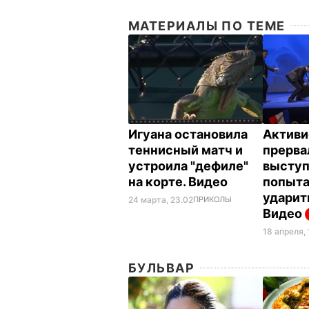
МАТЕРИАЛЫ ПО ТЕМЕ
Игуана остановила
Активи
теннисный матч и
прерва
устроила "дефиле"
выступ
на корте. Видео
попыт
ударит
24 марта, 23.02
ПРИКОЛЫ
Видео
18 апреля, 
БУЛЬВАР