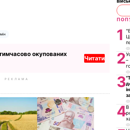
війс
ПОП
1
"
мін
Ц
п
2
 тимчасово окупованих
У
Читати
–
г
3
"
РЕКЛАМА
д
і
з
4
В
р
х