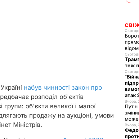
СВІ
Сьогодн
Борот
прямо
відом
Сьогодн
Трамп
теж п
Сьогодн
"Війн
підпр
 Україні
набув чинності закон про
вимог
атак 
ередбачає розподіл об'єктів
Вчора, 
 групи: об'єкти великої і малої
Путін
зміни
ідлягають продажу на аукціоні, умови
може 
нет Міністрів.
Вчора, 
Федор
проти