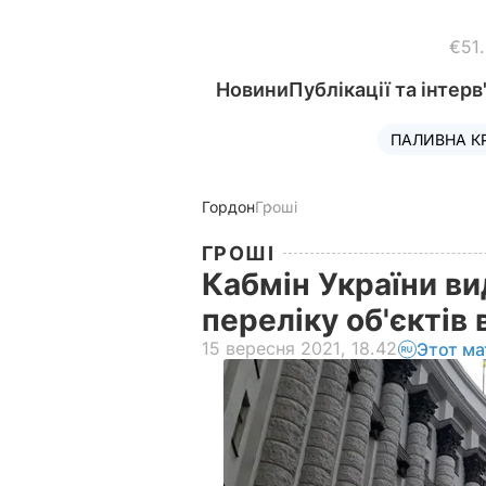
€51
Новини
Публікації та інтерв
ПАЛИВНА К
Гордон
Гроші
ГРОШІ
Кабмін України ви
переліку об'єктів
15 вересня 2021, 18.42
Этот ма