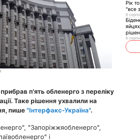
Рік т
"все 
6 серпн
Біден
яйцях
рішен
6 серпн
я
 прибрав п'ять обленерго з переліку
ації. Таке рішення ухвалили на
ня, пише
"Інтерфакс-Україна"
.
ленерго", "Запоріжжяобленерго",
лаївобленерго" і