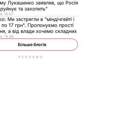
ому Лукашенко заявляв, що Росія
зруйнує та захопить"
я, 16.07
ко:
Ми застрягли в "міндічгейті і
 по 17 грн". Пропонуємо прості
ня, а від влади хочемо складних
я, 14.48
Більше блогів
РЕКЛАМА