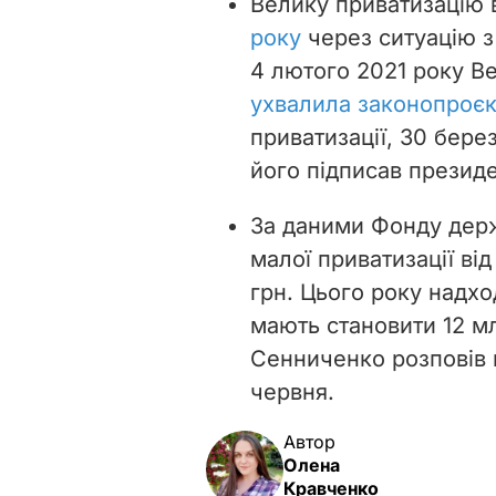
Велику приватизацію в
року
через ситуацію з
4 лютого 2021 року В
ухвалила законопроєк
приватизації, 30 бере
його підписав президе
За даними Фонду де
малої приватизації
від
грн.
Цього року надход
мають становити 12 м
Сенниченко розповів 
червня.
Автор
Олена
Кравченко