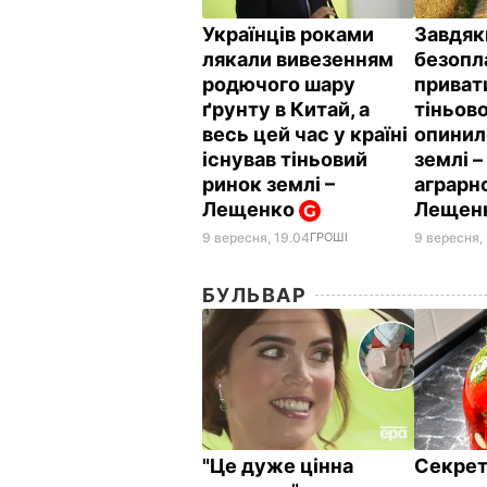
Українців роками
Завдяк
лякали вивезенням
безопл
родючого шару
приват
ґрунту в Китай, а
тіньов
весь цей час у країні
опинил
існував тіньовий
землі –
ринок землі –
аграрно
Лещенко
Лещен
9 вересня, 19.04
ГРОШІ
9 вересня, 
БУЛЬВАР
"Це дуже цінна
Секрет