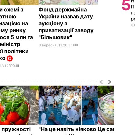
5
Н
П
и схемі з
Фонд держмайна
п
атною
України назвав дату
р
изацією на
аукціону з
ому ринку
приватизації заводу
ося 5 млн га
"Більшовик"
 міністр
8 вересня, 11.26
ГРОШІ
ї політики
ко
18.12
ГРОШІ
 пружності
"На це навіть ніяково
Це саме те, 