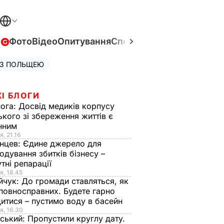
в
Фото
Відео
Опитування
Спецпроєкти
Війна в Укра
 З ПОЛЬЩЕЮ
І БЛОГИ
нога:
Досвід медиків корпусу
ького зі збереження життів є
інним
я, 21.16
нцев:
Єдине джерело для
одування збитків бізнесу –
тні репарації
я, 18.45
йчук:
До громади ставляться, як
повносправних. Будете гарно
итися – пустимо воду в басейн
я, 16.30
ський:
Пропустили круглу дату.