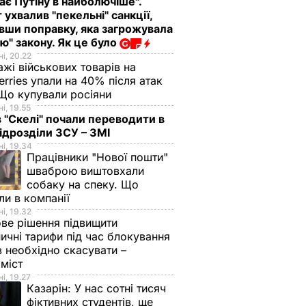
ає Путіну в найболючіше".
 ухвалив "пекельні" санкції,
вши поправку, яка загрожувала
ю" закону. Як це було
і, 20.22
жі військових товарів на
erries упали на 40% після атак
Що купували росіяни
і, 19.55
в "Скелі" почали переводити в
підрозділи ЗСУ – ЗМІ
і, 19.34
Працівники "Нової пошти"
шваброю виштовхали
собаку на спеку. Що
ли в компанії
і, 19.32
ве рішення підвищити
ничні тарифи під час блокування
в необхідно скасувати –
оміст
і, 19.27
Казарін:
У нас сотні тисяч
фіктивних студентів, ще