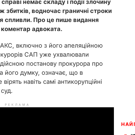
 справі немає складу і події злочину
ож збитків, водночас граничні строки
я спливли. Про це пише видання
 коментар адвоката.
ВАКС, включно з його апеляційною
рокурорів САП уже ухвалювали
 дійсною постанову прокурора про
на його думку, означає, що в
 вірять навіть самі антикорупційні
 суд.
РЕКЛАМА
НАЙ