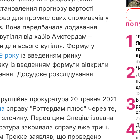
встановлення прогнозу вартості
ково для промислових споживачів у
ПОП
ів. Вона передбачала додавання
1
вугілля від хабів Амстердам –
"
Я
н для всього вугілля. Формулу
г
9 року
із
введенням ринку
п
язку із введенням формули відкрили
2
"
ення.
Досудове
розслідування
Д
п
д
3
орупційна прокуратура 20 травня 2021
В
р
ла
справу "Роттердам плюс" через те,
х
у злочину. Перед цим Спеціалізована
4
Д
ратура закривала справу вже тричі.
о
ем Трекке заявляв, що проведено
н