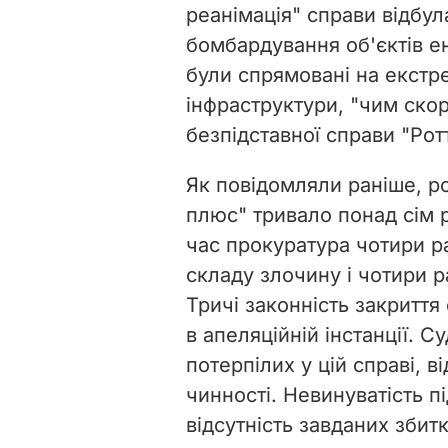
реанімація" справи відбул
бомбардування об'єктів ен
були спрямовані на екстр
інфраструктури, "чим ско
безпідставної справи "Рот
Як повідомляли раніше, р
плюс" тривало понад сім р
час прокуратура чотири ра
складу злочину і чотири 
Тричі законність закритт
в апеляційній інстанції. С
потерпілих у цій справі, 
чинності. Невинуватість п
відсутність завданих збит