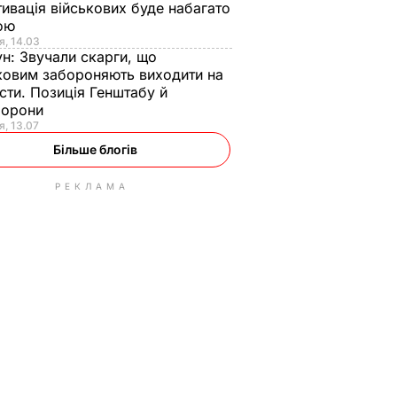
ивація військових буде набагато
ою
я, 14.03
ун:
Звучали скарги, що
ковим забороняють виходити на
сти. Позиція Генштабу й
борони
я, 13.07
Більше блогів
РЕКЛАМА