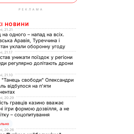
РЕКЛАМА
ЖІ НОВИНИ
і, 21.21
 на одного – напад на всіх.
вська Аравія, Туреччина і
тан уклали оборонну угоду
і, 21.17
 став уникати поїздок у регіони
уди регулярно долітають дрони
і, 21.10
 "Танець свободи" Олександри
ль відбулося на п'яти
нентах
і, 20.29
ість гравців казино вважає
ні ігри формою дозвілля, а не
ітку – соцопитування
ально
і, 20.26