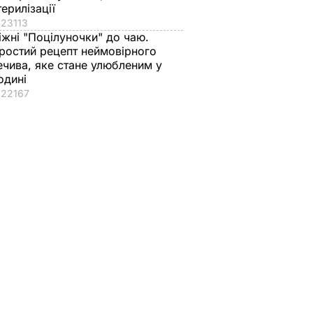
терилізації
23113
іжні "Поцілуночки" до чаю.
ростий рецепт неймовірного
ечива, яке стане улюбленим у
одині
22167