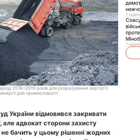
демот
нижч
7 серпн
Совс
війсь
проте
Міно
7 серпн
еріод 2016–2019 років для розрахування вартості
оенергії для промисловості
уд України відмовився закривати
, але адвокат сторони захисту
 не бачить у цьому рішенні жодних