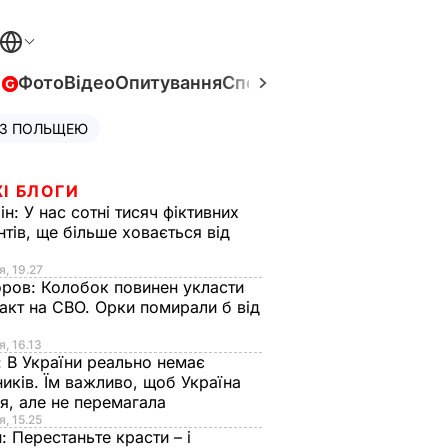
в
Фото
Відео
Опитування
Спецпроєкти
Війна в Укра
 З ПОЛЬЩЕЮ
І БЛОГИ
ін:
У нас сотні тисяч фіктивних
нтів, ще більше ховається від
я, 19.27
оров:
Колобок повинен укласти
акт на СВО. Орки помирали б від
я
я, 16.13
:
В України реально немає
иків. Їм важливо, щоб Україна
я, але не перемагала
я, 15.25
н:
Перестаньте красти – і