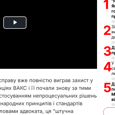
1
"
Я
г
п
2
P
З
я
д
l
3
Д
a
п
y
4
У
с
V
л
справу вже повністю виграв захист у
5
Д
i
нціях ВАКС і її почали знову за тими
п
М
астосуванням непроцесуальних рішень
d
в
народних принципів і стандартів
e
словами адвоката, ця "штучна