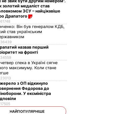
Я не звик бути другим номером".
к золотий медаліст став
оловкомом ЗСУ – найцікавіше
ро Драпатого
61748
інченко:
Він був генералом КДБ,
кий став українським
ержавником
36439
рапатий назвав перший
ріоритет на фронті
34559
 четвер спека в Україні сягне
вого максимуму. Коли стане
егше
23013
жерело з ОП відкинуло
овернення Федорова до
іноборони. У ексміністра
ідповіли
17505
НАЙПОПУЛЯРНІШЕ