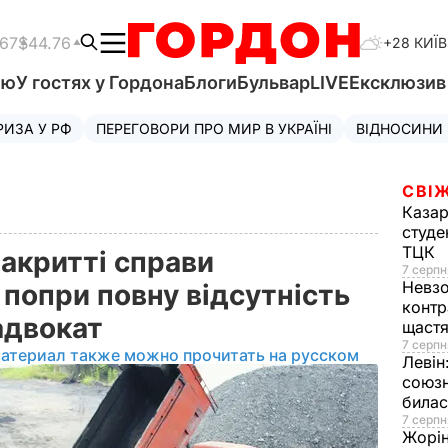
.67
$44.76
+28 КИЇВ
'ю
У гостях у Гордона
Блоги
Бульвар
LIVE
Ексклюзи
РИЗА У РФ
ПЕРЕГОВОРИ ПРО МИР В УКРАЇНІ
ВІДНОСИНИ
СВІЖ
Казар
студе
ТЦК
акритті справи
7 серпн
Невз
попри повну відсутність
контр
 адвокат
щаст
7 серпн
материал также можно прочитать на русском
Левін
союзн
билас
7 серпн
Жорі