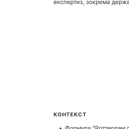
експертиз, зокрема держа
КОНТЕКСТ
Формула "Роттердам п