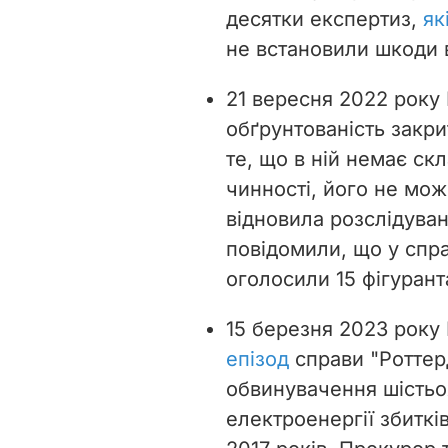
десятки експертиз,
як
не встановили шкоди ві
21 вересня 2022 рок
обґрунтованість закр
те, що в ній немає ск
чинності, його не мо
відновила розслідуван
повідомили, що у спр
оголосили 15 фігуран
15 березня 2023 року
епізод
справи "Роттер
обвинувачення шістьо
електроенергії збиткі