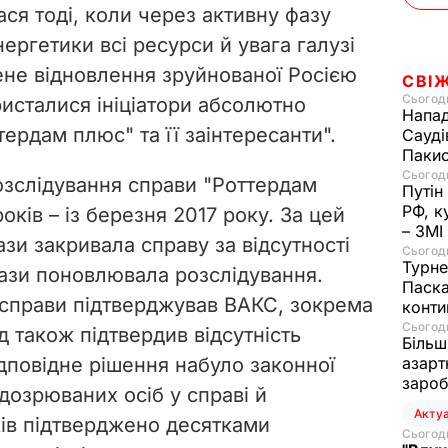
ася тоді, коли через активну фазу
o
ергетики всі ресурси й увага галузі
ене відновлення зруйнованої Росією
СВІ
Сьогодн
ристалися ініціатори абсолютно
Напад
тердам плюс" та її заінтересанти".
Сауді
Пакис
Сьогодн
озслідування справи "Роттердам
Путін
РФ, к
оків – із березня 2017 року. За цей
– ЗМІ
зи закривала справу за відсутності
Сьогодн
Турне
рази поновлювала розслідування.
Паска
я справи підтверджував ВАКС, зокрема
конти
Сьогодн
уд також підтвердив відсутність
Більш
відповідне рішення набуло законної
азарт
зароб
ідозрюваних осіб у справі й
Акту
ків підтверджено десятками
Сьогодн