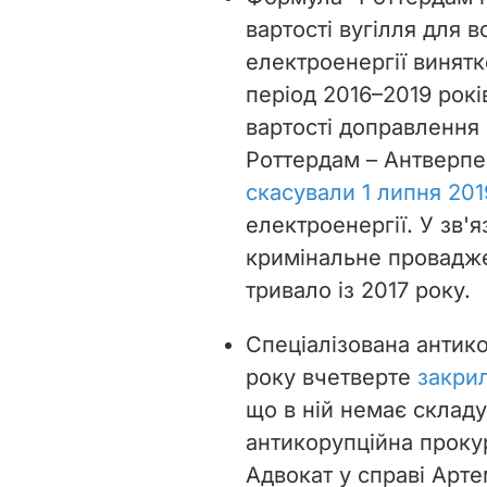
вартості вугілля для 
електроенергії винят
період 2016–2019 рок
вартості доправлення 
Роттердам – Антверпе
скасували 1 липня 201
електроенергії. У зв'
кримінальне провадж
тривало із 2017 року.
Спеціалізована антик
року вчетверте
закри
що в ній немає склад
антикорупційна проку
Адвокат у справі Арт