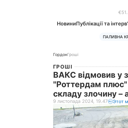
€51
Новини
Публікації та інтерв
ПАЛИВНА К
Гордон
Гроші
ГРОШІ
ВАКС відмовив у з
"Роттердам плюс" 
складу злочину –
9 листопада 2024, 19.47
Этот 