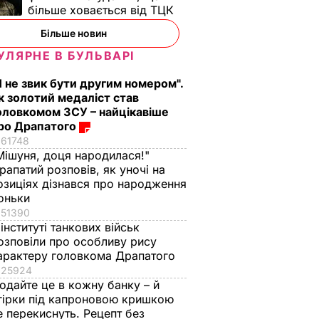
більше ховається від ТЦК
Більше новин
УЛЯРНЕ В БУЛЬВАРІ
Я не звик бути другим номером".
к золотий медаліст став
оловкомом ЗСУ – найцікавіше
ро Драпатого
61748
Мішуня, доця народилася!"
рапатий розповів, як уночі на
озиціях дізнався про народження
оньки
51390
 інституті танкових військ
озповіли про особливу рису
арактеру головкома Драпатого
25924
одайте це в кожну банку – й
гірки під капроновою кришкою
е перекиснуть. Рецепт без