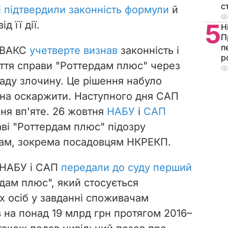
с
і підтвердили законність формули
й
д її дії.
5
Н
П
п
у ВАКС
учетверте визнав
законність і
р
иття справи "Роттердам плюс" через
ладу злочину. Це рішення набуло
жна оскаржити. Наступного дня САП
ня вп'яте.
26 жовтня
НАБУ
і
САП
аві "Роттердам плюс" підозру
там, зокрема посадовцям НКРЕКП.
 НАБУ і САП
передали до суду перший
дам плюс", який стосується
х осіб у завданні споживачам
в на понад 19 млрд грн протягом 2016–