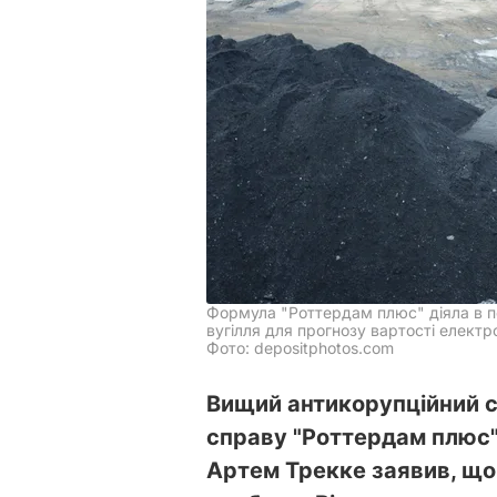
Формула "Роттердам плюс" діяла в п
вугілля для прогнозу вартості електр
Фото: depositphotos.com
Вищий антикорупційний с
справу "Роттердам плюс"
Артем Трекке заявив, що