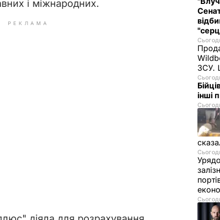
"Влуч
вних і міжнародних.
Сенат
відби
РЕКЛАМА
"серц
Сьогодн
Прода
Wildb
ЗСУ. 
Сьогодн
Бійці
інші 
Сьогодн
сказа
Сьогодн
Урядо
заліз
порті
екон
Сьогодн
люс" діяла для розрахування