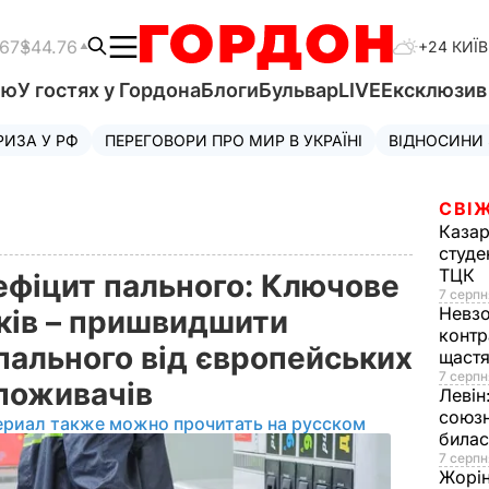
.67
$44.76
+24 КИЇВ
'ю
У гостях у Гордона
Блоги
Бульвар
LIVE
Ексклюзи
РИЗА У РФ
ПЕРЕГОВОРИ ПРО МИР В УКРАЇНІ
ВІДНОСИНИ
СВІЖ
Казар
студе
ТЦК
ефіцит пального: Ключове
7 серпн
Невз
ків – пришвидшити
контр
пального від європейських
щаст
7 серпн
споживачів
Левін
союзн
ериал также можно прочитать на русском
билас
7 серпн
Жорі