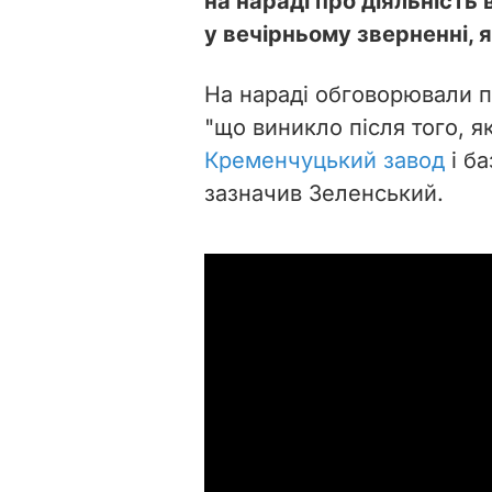
на нараді про діяльність
у вечірньому зверненні, 
На нараді обговорювали 
"що виникло після того, я
Кременчуцький завод
і ба
зазначив Зеленський.