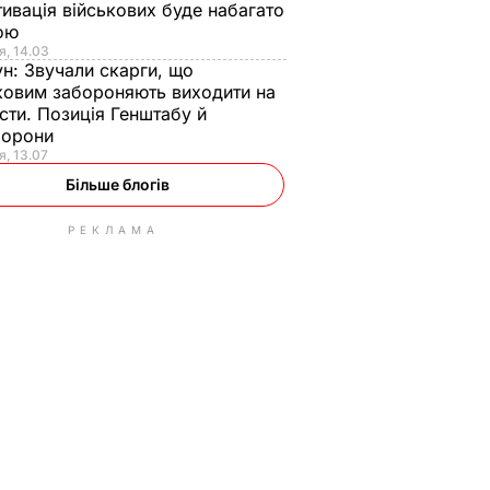
ивація військових буде набагато
ою
я, 14.03
ун:
Звучали скарги, що
ковим забороняють виходити на
сти. Позиція Генштабу й
борони
я, 13.07
Більше блогів
РЕКЛАМА