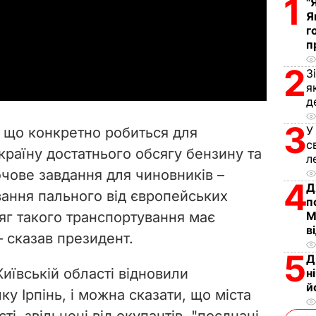
1
"
Я
l
г
п
a
2
З
y
я
д
V
3
У
, що конкретно робиться для
i
с
Україну достатнього обсягу бензину та
л
ючове завдання для чиновників –
d
4
Д
ання пального від європейських
п
e
сяг такого транспортування має
М
в
– сказав президент.
o
5
Д
Київській області відновили
н
й
ку Ірпінь, і можна сказати, що міста
ті, звільнені від окупантів, "поєднані