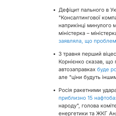
Дефіцит пального в Ук
"Консалтингової компа
наприкінці минулого 
міністерка
– м
іністер
заявляла, що проблем
3 травня перший віце
Корнієнко сказав, що
автозаправках
буде ро
але "ціни будуть інши
Росія ракетними удар
приблизно 15 нафтоба
народу", голова коміт
енергетики та ЖКГ Ан