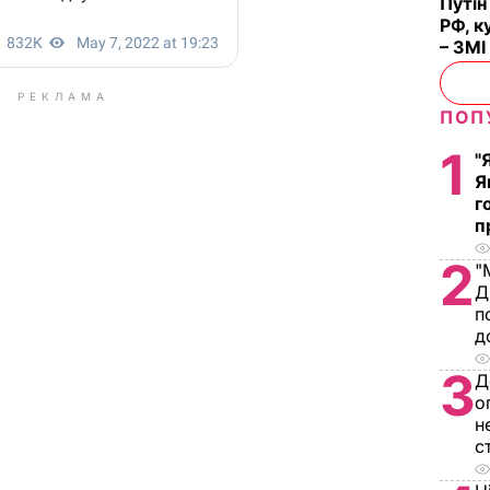
Путін
РФ, к
– ЗМІ
РЕКЛАМА
ПОП
1
"
Я
г
п
2
"
Д
п
д
3
Д
о
н
с