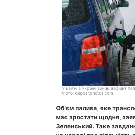
У квітні в Україні виник дефіцит па
Фото: depositphotos.com
Об'єм палива, яке транс
має зростати щодня, зая
Зеленський. Таке завдан