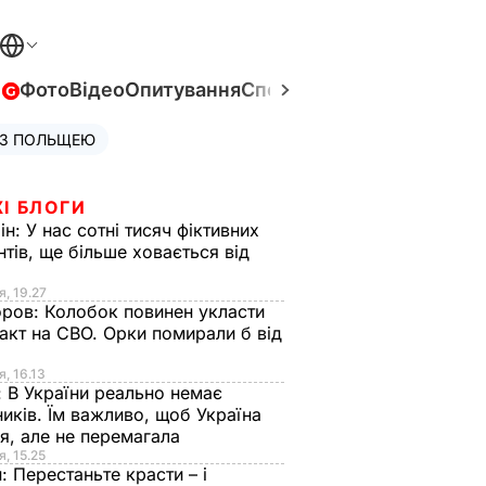
в
Фото
Відео
Опитування
Спецпроєкти
Війна в Укра
 З ПОЛЬЩЕЮ
І БЛОГИ
ін:
У нас сотні тисяч фіктивних
нтів, ще більше ховається від
я, 19.27
оров:
Колобок повинен укласти
акт на СВО. Орки помирали б від
я
я, 16.13
:
В України реально немає
иків. Їм важливо, щоб Україна
я, але не перемагала
я, 15.25
н:
Перестаньте красти – і