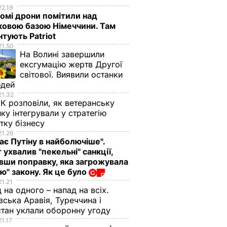
22.19
омі дрони помітили над
ковою базою Німеччини. Там
тують Patriot
21.50
На Волині завершили
ексгумацію жертв Другої
світової. Виявили останки
юдей
21.32
К розповіли, як ветеранську
ику інтегрували у стратегію
тку бізнесу
21.26
ає Путіну в найболючіше".
 ухвалив "пекельні" санкції,
вши поправку, яка загрожувала
ю" закону. Як це було
21.21
 на одного – напад на всіх.
вська Аравія, Туреччина і
тан уклали оборонну угоду
21.17