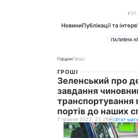
€51
Новини
Публікації та інтерв
ПАЛИВНА К
Гордон
Гроші
ГРОШІ
Зеленський про д
завдання чиновни
транспортування 
портів до наших 
7 травня 2022, 23.26
Этот мат