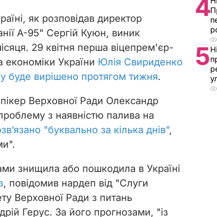
4
Н
П
раїні, як розповідав
директор
п
р
нії А-95" Сергій Куюн, виник
місяця.
29 квітня перша віцепрем'єр-
5
Н
п
ка економіки України
Юлія Свириденко
р
у буде вирішено протягом тижня
.
у
спікер Верховної Ради Олександр
 проблему з наявністю палива на
зв’язано "буквально за кілька днів"
,
ми".
ами знищила або пошкодила в Україні
з
, повідомив нардеп від "Слуги
ету Верховної Ради з питань
дрій Герус. За його прогнозами,
"
із