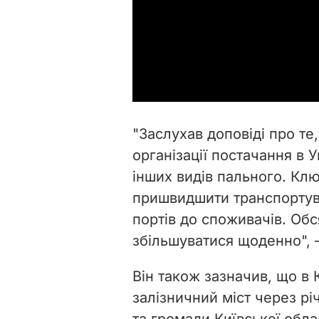
"Заслухав доповіді про те
організації постачання в 
інших видів пального. Кл
пришвидшити транспортув
портів до споживачів. Об
збільшуватися щоденно", 
Він також зазначив, що в 
залізничний міст через річ
та громади Київської облас