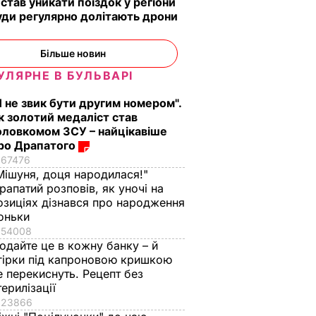
 став уникати поїздок у регіони
уди регулярно долітають дрони
Більше новин
УЛЯРНЕ В БУЛЬВАРІ
Я не звик бути другим номером".
к золотий медаліст став
оловкомом ЗСУ – найцікавіше
ро Драпатого
67476
Мішуня, доця народилася!"
рапатий розповів, як уночі на
озиціях дізнався про народження
оньки
54008
одайте це в кожну банку – й
гірки під капроновою кришкою
е перекиснуть. Рецепт без
терилізації
23866