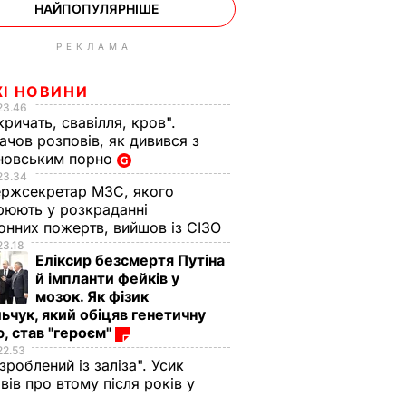
НАЙПОПУЛЯРНІШЕ
РЕКЛАМА
ЖІ НОВИНИ
23.46
кричать, свавілля, кров".
чов розповів, як дивився з
новським порно
23.34
ржсекретар МЗС, якого
рюють у розкраданні
онних пожертв, вийшов із СІЗО
23.18
Еліксир безсмертя Путіна
й імпланти фейків у
мозок. Як фізик
ьчук, який обіцяв генетичну
, став "героєм"
22.53
 зроблений із заліза". Усик
вів про втому після років у
і