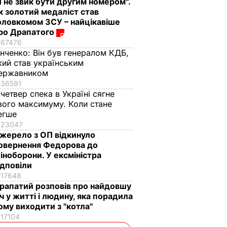
Я не звик бути другим номером".
к золотий медаліст став
оловкомом ЗСУ – найцікавіше
ро Драпатого
67476
інченко:
Він був генералом КДБ,
кий став українським
ержавником
36591
 четвер спека в Україні сягне
вого максимуму. Коли стане
егше
23047
жерело з ОП відкинуло
овернення Федорова до
іноборони. У ексміністра
ідповіли
17648
рапатий розповів про найдовшу
іч у житті і людину, яка порадила
ому виходити з "котла"
17104