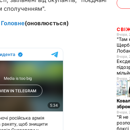
 сполученням".
. Головне
(оновлюється)
СВІ
Вчора, 
"Там 
Щерба
Лоба
Вчора, 
Ексде
підоз
мільй
Вчора, 
Ковал
зброю
Вчора, 
"Я не
розпо
бокс