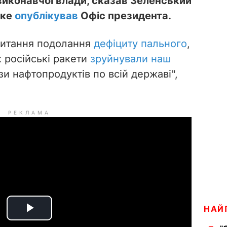
 виконавчої влади, сказав Зеленський
яке
опублікував
Офіс президента.
питання подолання
дефіциту пального
,
к російські ракети
зруйнували наш
зи нафтопродуктів по всій державі",
РЕКЛАМА
НАЙ
P