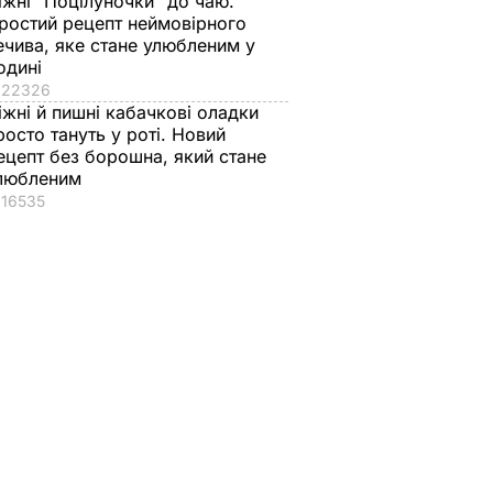
іжні "Поцілуночки" до чаю.
ростий рецепт неймовірного
ечива, яке стане улюбленим у
одині
22326
іжні й пишні кабачкові оладки
росто тануть у роті. Новий
ецепт без борошна, який стане
любленим
16535