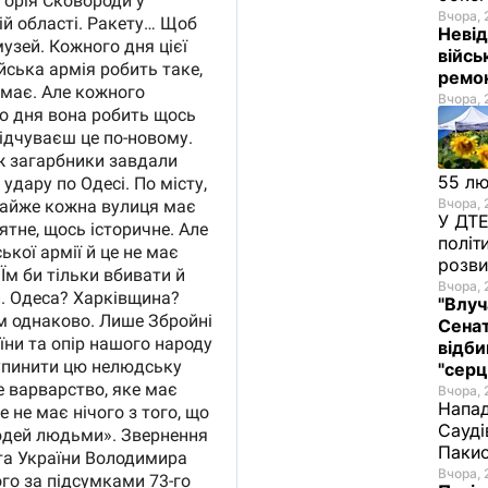
Вчора, 
Невід
війсь
ремон
Вчора, 
55 л
Вчора, 
У ДТЕ
політ
розви
Вчора, 
"Влуч
Сенат
відби
"серц
Вчора, 
Напад
Сауді
Пакис
Вчора, 