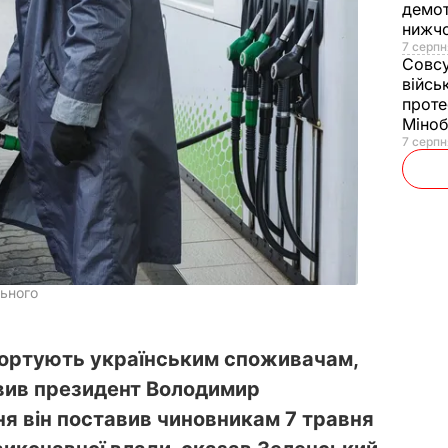
демот
нижч
7 серпн
Совс
війсь
проте
Міно
7 серпн
льного
портують українським споживачам,
вив президент Володимир
ня він поставив чиновникам 7 травня