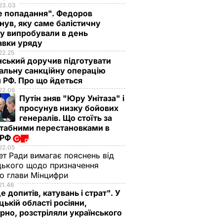
23.03
е попадання". Федоров
нув, яку саме балістичну
у випробували в день
авки уряду
22.25
ський доручив підготувати
альну санкційну операцію
 РФ. Про що йдеться
22.06
Путін зняв "Юру Унітаза" і
просунув низку бойових
генералів. Що стоїть за
табними перестановками в
 РФ
22.05
ет Ради вимагає пояснень від
ького щодо призначення
о глави Мінцифри
21.46
е допитів, катувань і страт". У
ькій області росіяни,
рно, розстріляли українського