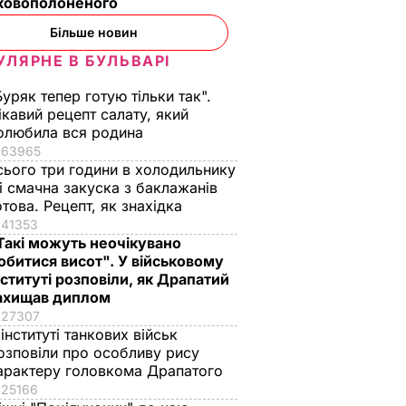
ьковополоненого
Більше новин
УЛЯРНЕ В БУЛЬВАРІ
Буряк тепер готую тільки так".
ікавий рецепт салату, який
олюбила вся родина
63965
сього три години в холодильнику
 і смачна закуска з баклажанів
отова. Рецепт, як знахідка
41353
Такі можуть неочікувано
обитися висот". У військовому
нституті розповіли, як Драпатий
ахищав диплом
27307
 інституті танкових військ
озповіли про особливу рису
арактеру головкома Драпатого
25166