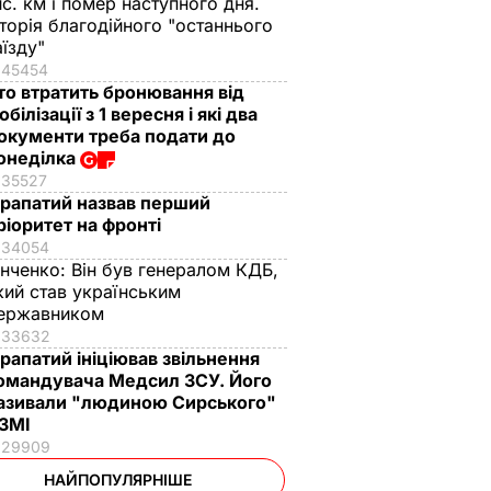
ис. км і помер наступного дня.
сторія благодійного "останнього
аїзду"
45454
то втратить бронювання від
обілізації з 1 вересня і які два
окументи треба подати до
онеділка
35527
рапатий назвав перший
ріоритет на фронті
34054
інченко:
Він був генералом КДБ,
кий став українським
ержавником
33632
рапатий ініціював звільнення
омандувача Медсил ЗСУ. Його
азивали "людиною Сирського"
 ЗМІ
29909
НАЙПОПУЛЯРНІШЕ