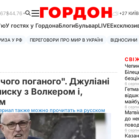
.67
$44.76
+27 КИЇВ
'ю
У гостях у Гордона
Блоги
Бульвар
LIVE
Ексклюзи
РИЗА У РФ
ПЕРЕГОВОРИ ПРО МИР В УКРАЇНІ
ВІДНОСИНИ
СВІ
Чепи
Білец
безц
ічого поганого". Джуліані
6 серпн
Гетма
иску з Волкером і,
відшк
ом
майбу
6 серпн
ериал также можно прочитать на русском
Матві
до не
повод
6 серпн
Казан