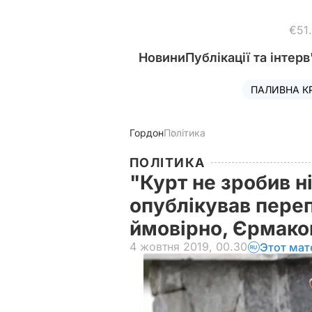
€51
Новини
Публікації та інтерв
ПАЛИВНА К
Гордон
Політика
ПОЛІТИКА
"Курт не зробив н
опублікував переп
ймовірно, Єрмак
4 жовтня 2019, 00.30
Этот мат