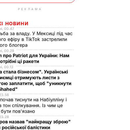
РЕКЛАМА
ЖІ НОВИНИ
і, 00.47
ьба за владу. У Мексиці під час
го ефіру в TikTok застрелили
ого блогера
і, 00.29
 про Patriot для України: Нам
отрібні ці ракети
і, 00.13
а стала бізнесом". Українські
иємці отримують листи з
ою заплатити, щоб "уникнути
 Shahed"
23.58
 почав тиснути на Набіулліну і
в тон спілкування. Із чим це
бути пов'язано
23.28
ров назвав "найкращу зброю"
 російської балістики