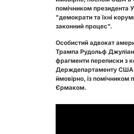
помічником президента 
"демократи та їхні кору
законний процес".
Особистий адвокат амер
Трампа Рудольф Джуліані 
фрагменти переписки з 
Держдепартаменту США з
ймовірно, із помічником 
Єрмаком.