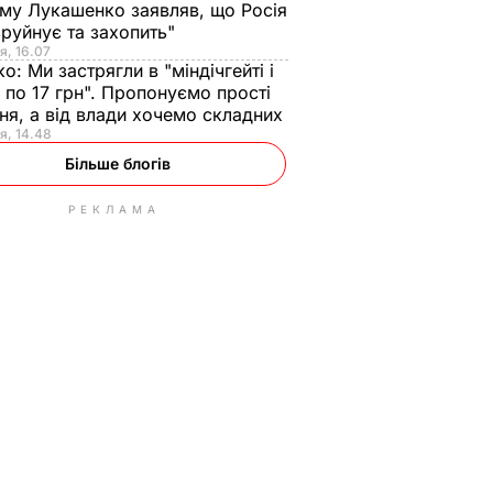
ому Лукашенко заявляв, що Росія
зруйнує та захопить"
я, 16.07
ко:
Ми застрягли в "міндічгейті і
 по 17 грн". Пропонуємо прості
ня, а від влади хочемо складних
я, 14.48
Більше блогів
РЕКЛАМА