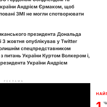
України Андрієм Єрмаком, щоб
мповані ЗМІ не могли спотворювати
иканського президента Дональда
3 жовтня опублікував у Twitter
колишнім спецпредставником
 питань України Куртом Волкером і,
президента України Андрієм
РЕКЛАМА
НАЙ
1
Ч