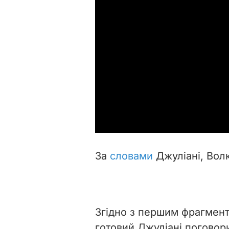
За
словами
Джуліані, Волк
Згідно з першим фрагмен
готовий Джуліані поговор