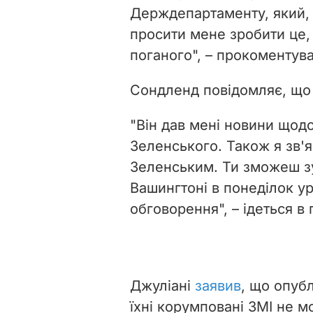
Держдепартаменту, який, 
просити мене зробити це, 
поганого", – прокоментув
Сондленд повідомляє, що 
"Він дав мені новини щод
Зеленського. Також я зв'
Зеленським. Ти зможеш з
Вашингтоні в понеділок ур
обговорення", – ідеться в
Джуліані
заявив
, що опуб
їхні корумповані ЗМІ не 