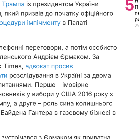
5
Н
и Трампа
із президентом України
П
який призвів до початку офіційного
п
р
оцедури імпічменту
в Палаті
елефонні переговори, а потім особисто
еленського Андрієм Єрмаком. За
k Times,
адвокат просив
ати
розслідування в Україні за двома
питаннями. Перше – імовірне
новників у вибори у США 2016 року з
пу, а друге – роль сина колишнього
айдена Гантера в газовому бізнесі в
 зустрічався з Єрмаком як приватна