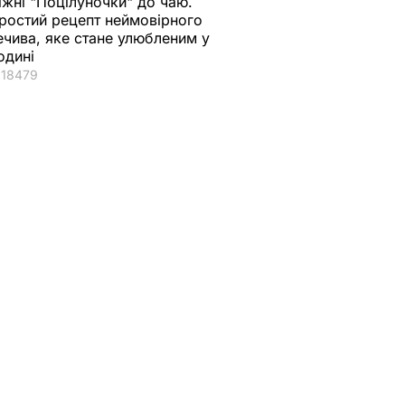
іжні "Поцілуночки" до чаю.
ростий рецепт неймовірного
ечива, яке стане улюбленим у
одині
18479