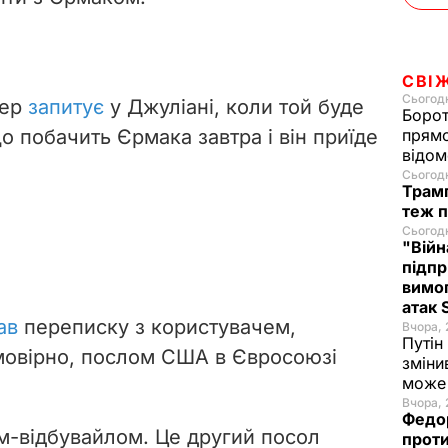
o
СВІ
Сьогодн
кер
запитує
у Джуліані, коли той буде
Борот
що побачить Єрмака завтра і він приїде
прямо
відом
Сьогодн
Трамп
теж п
Сьогодн
"Війн
підпр
вимог
атак
ав
переписку з користувачем,
Вчора, 
Путін
імовірно, послом США в Євросоюзі
зміни
може 
Вчора, 
Федо
ом-відбувайлом.
Це другий посол
проти