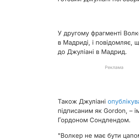
У другому фрагменті Вол
в Мадриді, і повідомляє, 
до Джуліані в Мадрид.
Також Джуліані
опублікув
підписаним як Gordon, – 
Гордоном Сондлендом.
"
Волкер не має бути цап