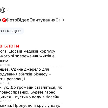
в
Фото
Відео
Опитування
Спецпроєкти
Війна в Укр
 З ПОЛЬЩЕЮ
ЖІ БЛОГИ
нога:
Досвід медиків корпусу
ького зі збереження життів є
інним
я, 21.16
нцев:
Єдине джерело для
одування збитків бізнесу –
тні репарації
я, 18.45
йчук:
До громади ставляться, як
повносправних. Будете гарно
итися – пустимо воду в басейн
я, 16.30
ський:
Пропустили круглу дату.