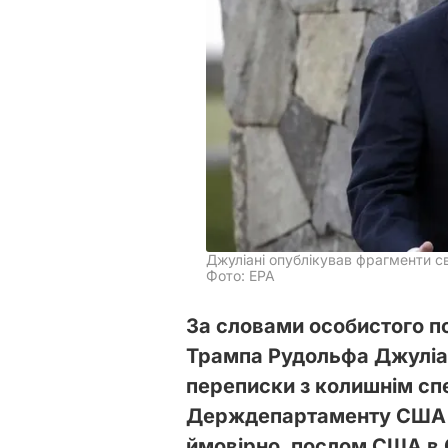
Джуліані опублікував фрагменти с
Фото: EPA
За словами особистого 
Трампа Рудольфа Джуліан
переписки з колишнім с
Держдепартаменту США з
ймовірно, послом США в