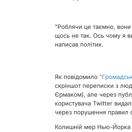
"Роблячи це таємно, вони
щось не так. Ось чому я в
написав політик.
Як повідомило
"Громадсь
скріншот переписки з люди
Єрмаком), але через публ
користувача Twitter видал
через порушення правил 
Колишній мер Нью-Йорка 