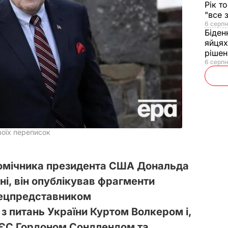
Рік т
"все 
6 серпн
Біден
яйцях
рішен
6 серпн
воїх переписок
помічника президента США Дональда
і, він опублікував фрагменти
пецпредставником
 питань України Куртом Волкером і,
 ЄС Гордоном Сондлендом та