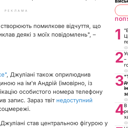
війс
РЕКЛАМА
ПОП
 створюють помилкове відчуття, що
1
"
иклав деякі з моїх повідомлень", –
Ц
п
2
У
–
г
ке"
, Джуліані також оприлюднив
3
"
д
ною на ім'я Андрій (імовірно, із
і
ікацію особистого номера телефону
з
ив запис. Зараз твіт
недоступний
4
В
соцмережі.
р
х
Джуліані став центральною фігурою у