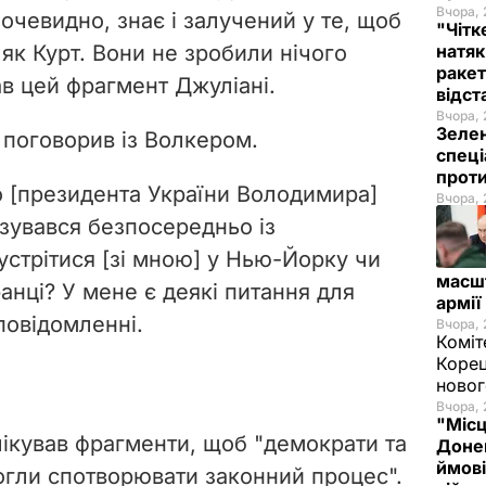
Вчора, 
очевидно, знає і залучений у те, щоб
"Чітк
як Курт. Вони не зробили нічого
натяк
ракет
ав цей фрагмент Джуліані.
відст
Вчора, 
Зелен
поговорив із Волкером.
спеці
проти
о [президента України Володимира]
Вчора, 
язувався безпосередньо із
устрітися
[зі мною]
у Нью-Йорку чи
масш
анці? У мене є деякі питання для
армії
 повідомленні.
Вчора, 
Коміт
Корец
новог
Вчора, 
"Місц
лікував фрагменти, щоб "демократи та
Донец
ймові
могли спотворювати законний процес".