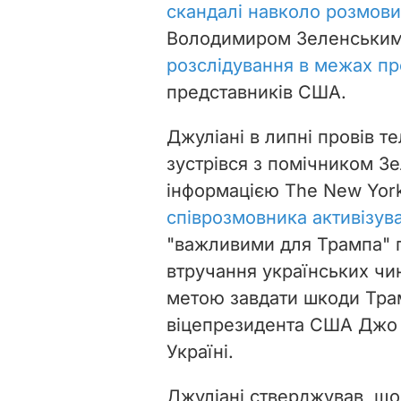
скандалі навколо розмов
Володимиром Зеленським, 
розслідування в межах пр
представників США.
Джуліані в липні провів т
зустрівся з помічником З
інформацією The New Yor
співрозмовника активізув
"важливими для Трампа" 
втручання українських чи
метою завдати шкоди Трам
віцепрезидента США Джо Б
Україні.
Джуліані стверджував, що