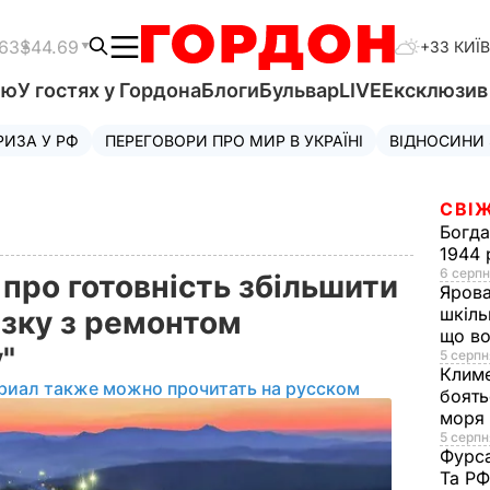
.63
$44.69
+33 КИЇВ
'ю
У гостях у Гордона
Блоги
Бульвар
LIVE
Ексклюзи
РИЗА У РФ
ПЕРЕГОВОРИ ПРО МИР В УКРАЇНІ
ВІДНОСИНИ
СВІЖ
Богд
1944 
6 серпн
 про готовність збільшити
Яров
шкіль
'язку з ремонтом
що во
у"
5 серпн
Клим
риал также можно прочитать на русском
боять
моря
5 серпня
Фурс
Та Р