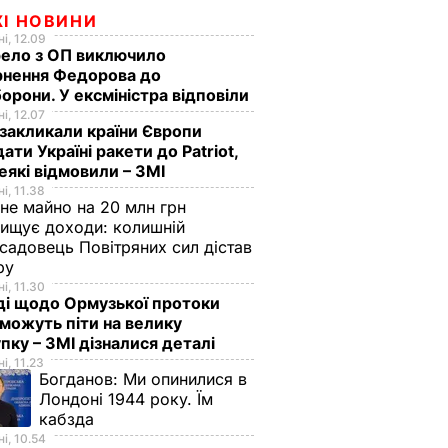
ЖІ НОВИНИ
і, 12.09
ело з ОП виключило
рнення Федорова до
орони. У ексміністра відповіли
і, 12.07
акликали країни Європи
ати Україні ракети до Patriot,
еякі відмовили – ЗМІ
і, 11.38
не майно на 20 млн грн
ищує доходи: колишній
садовець Повітряних сил дістав
зру
і, 11.30
ді щодо Ормузької протоки
 можуть піти на велику
пку – ЗМІ дізналися деталі
і, 11.23
Богданов:
Ми опинилися в
Лондоні 1944 року. Їм
кабзда
і, 10.54