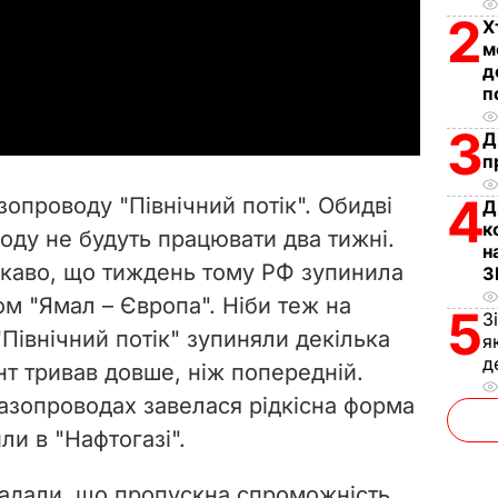
2
l
Х
м
д
a
п
y
3
Д
п
V
4
зопроводу "Північний потік". Обидві
Д
i
к
оду не будуть працювати два тижні.
н
ікаво, що тиждень тому РФ зупинила
d
З
ом "Ямал – Європа". Ніби теж на
5
З
e
Північний потік" зупиняли декілька
я
д
нт тривав довше, ніж попередній.
o
газопроводах завелася рідкісна форма
или в "Нафтогазі".
агадали, що пропускна спроможність