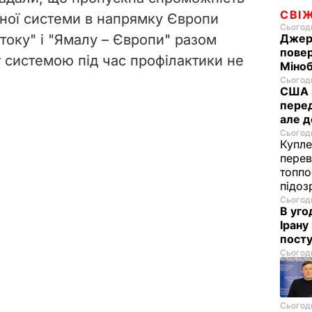
СВІ
тної системи в напрямку Європи
Сьогодн
отоку" і "Ямалу – Європи" разом
Джер
пове
т системою під час профілактики не
Міноб
Сьогодн
США з
перед
але д
Сьогодн
Купле
перев
топпо
підо
Сьогодн
В уго
Ірану
посту
Сьогодн
Сьогодн