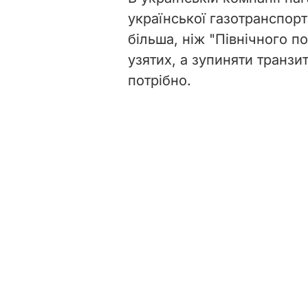
української газотранспор
більша, ніж "Північного п
узятих, а зупиняти транзи
потрібно.