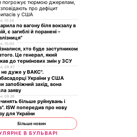
п погрожує тюрмою джерелам,
озповідають про дефіцит
рипасів у США
і, 10.24
арила по вагону біля вокзалу в
ій, є загиблі й поранені –
алізниця"
і, 10.00
ізналися, хто буде заступником
того. Це генерал, який
кав до термінових змін у ЗСУ
і, 09.47
 не дуже у ВАКС".
басадорці України у США
и запобіжний захід, вона
ла заяву
і, 09.26
чинять більше руйнувань і
". ISW попередив про нову
зу для України
Більше новин
УЛЯРНЕ В БУЛЬВАРІ