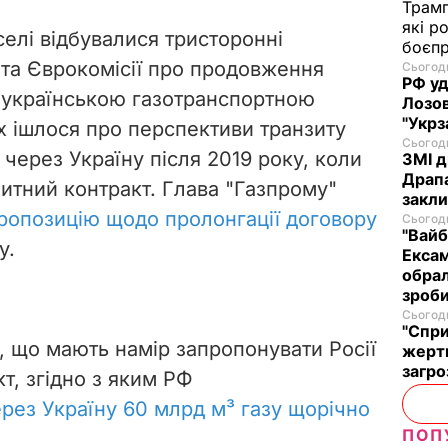
Трам
які р
селі відбувалися тристоронні
боєп
 та Єврокомісії про продовження
Сьогодн
РФ уд
у українською газотранспортною
Лозов
"Укрз
 ішлося про перспективи транзиту
Сьогодн
 через Україну після 2019 року, коли
ЗМІ д
Драпа
зитний контракт. Глава "Газпрому"
закли
ропозицію щодо пролонгації договору
Сьогодн
"Вайб
у.
Ексам
обрал
зроби
Сьогодн
"Спри
, що мають намір запропонувати Росії
жертв
загро
т, згідно з яким РФ
рез Україну 60 млрд м³ газу щорічно
ПОП