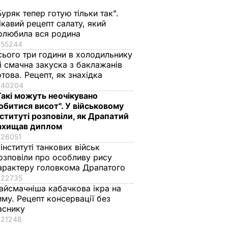
Буряк тепер готую тільки так".
ікавий рецепт салату, який
олюбила вся родина
55244
сього три години в холодильнику
 і смачна закуска з баклажанів
отова. Рецепт, як знахідка
40204
Такі можуть неочікувано
обитися висот". У військовому
нституті розповіли, як Драпатий
ахищав диплом
26051
 інституті танкових військ
озповіли про особливу рису
арактеру головкома Драпатого
22735
айсмачніша кабачкова ікра на
иму. Рецепт консервації без
аснику
21248