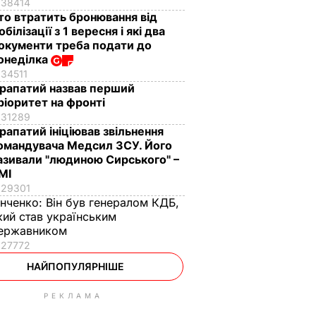
38414
то втратить бронювання від
обілізації з 1 вересня і які два
окументи треба подати до
онеділка
34511
рапатий назвав перший
ріоритет на фронті
31289
рапатий ініціював звільнення
омандувача Медсил ЗСУ. Його
азивали "людиною Сирського" –
МІ
29301
інченко:
Він був генералом КДБ,
кий став українським
ержавником
27772
НАЙПОПУЛЯРНІШЕ
РЕКЛАМА