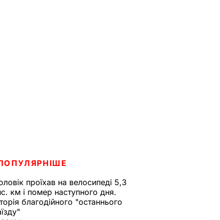
ПОПУЛЯРНІШЕ
оловік проїхав на велосипеді 5,3
ис. км і помер наступного дня.
сторія благодійного "останнього
аїзду"