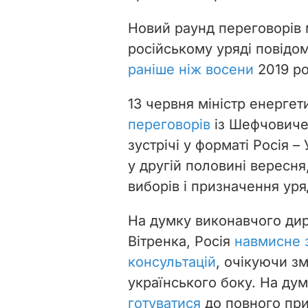
Новий раунд переговорів м
російському уряді повідо
раніше ніж восени
2019 ро
13 червня міністр енерге
переговорів
із Шефчовичем
зустрічі у форматі Росія 
у другій половині вересн
виборів і призначення уря
На думку виконавчого дир
Вітренка, Росія
навмисне з
консультацій
, очікуючи зм
українського боку. На дум
готуватися
до повного при