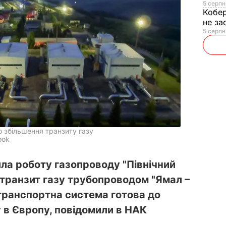
5 серпн
Кобе
не за
5 серпн
о збільшення транзиту газу
ook
ила роботу газопроводу "Північний
– транзит газу трубопроводом "Ямал –
отранспортна система готова до
 в Європу, повідомили в НАК