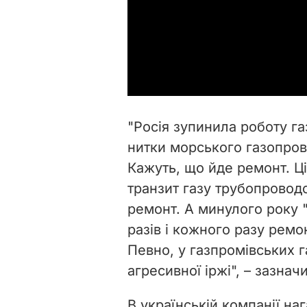
"Росія зупинила роботу га
нитки морського газопров
Кажуть, що йде ремонт. Ц
транзит газу трубопровод
ремонт. А минулого року "
разів і кожного разу ремо
Певно, у газпромівських 
агресивної іржі", – зазнач
В українській компанії н