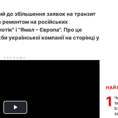
ий до збільшення заявок на транзит
 з ремонтом на російських
отік" і "Ямал – Європа". Про це
би української компанії на сторінці у
РЕКЛАМА
НАЙ
1
Ч
т
І
P
з