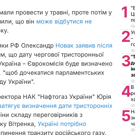
1
"
али провести у травні, проте потім у
Ц
п
мили, що він
може відбутися не
ку.
2
У
–
г
тики РФ Олександр
Новак заявив після
, що дату чергової тристоронньої
3
"
д
– Україна – Єврокомісія буде визначено
і
я, "щоб дочекатися парламентських
з
ду України".
4
В
р
ектора НАК "Нафтогаз України" Юрія
х
атягує визначення дати тристоронніх
5
Н
іни складу переговірників з
з
ку Вітренка,
Україні потрібно
ч
пинення транзиту російського газу.