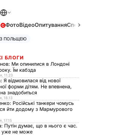
в
Фото
Відео
Опитування
Спецпроєкти
Війна в Укра
 З ПОЛЬЩЕЮ
І БЛОГИ
анов:
Ми опинилися в Лондоні
року. Їм кабзда
я, 11.23
а:
Я відмовилася від нової
ної форми дітям. Не впевнена,
на знадобиться
я, 18.13
енко:
Російські танкери чомусь
ся йти додому з Мармурового
, 17.15
а:
Путін думає, що в нього є час.
Ф уже не може