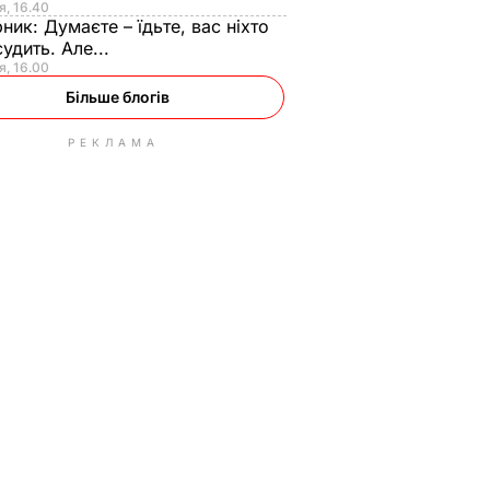
я, 16.40
рник:
Думаєте – їдьте, вас ніхто
судить. Але...
я, 16.00
Більше блогів
РЕКЛАМА