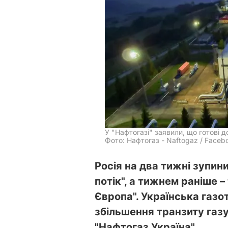
У "Нафтогазі" заявили, що готові д
Фото: Нафтогаз - Naftogaz / Faceb
Росія на два тижні зупин
потік", а тижнем раніше 
Європа". Українська газ
збільшення транзиту газу
"Нафтогаз Україна".