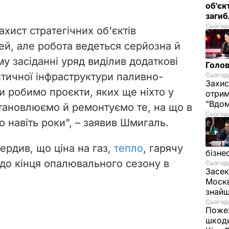
об'єк
загиб
Сьогодн
захист стратегічних об'єктів
ей, але робота ведеться серйозна й
у засіданні уряд виділив додаткові
Голов
итичної інфраструктури паливно-
Сьогодн
Захис
и робимо проєкти, яких ще ніхто у
отрим
"Вдом
встановлюємо й ремонтуємо те, на що в
Сьогодн
о навіть роки", – заявив Шмигаль.
ердив, що ціна на газ,
тепло
, гарячу
бізне
 до кінця опалювального сезону в
Сьогодн
Засек
Москв
знай
Сьогодн
Пожеж
шкоди