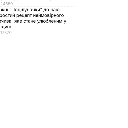
24650
іжні "Поцілуночки" до чаю.
ростий рецепт неймовірного
ечива, яке стане улюбленим у
одині
17370