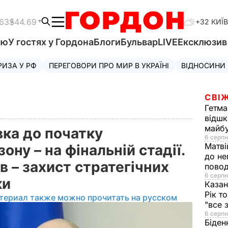
.63
$44.69
+32 КИЇВ
'ю
У гостях у Гордона
Блоги
Бульвар
LIVE
Ексклюзи
РИЗА У РФ
ПЕРЕГОВОРИ ПРО МИР В УКРАЇНІ
ВІДНОСИНИ
СВІЖ
Гетма
відшк
майбу
вка до початку
6 серпн
Матві
ну – на фінальній стадії.
до не
в – захист стратегічних
повод
6 серпн
ки
Казан
Рік т
териал также можно прочитать на русском
"все 
6 серпн
Біден