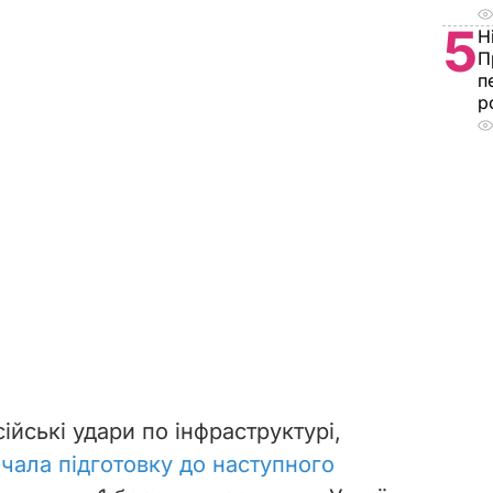
5
Н
П
п
р
ійські удари по інфраструктурі,
чала підготовку до наступного