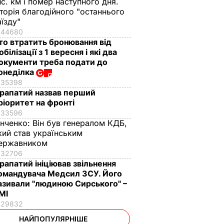
ис. км і помер наступного дня.
сторія благодійного "останнього
аїзду"
44680
то втратить бронювання від
обілізації з 1 вересня і які два
окументи треба подати до
онеділка
35398
рапатий назвав перший
ріоритет на фронті
33596
інченко:
Він був генералом КДБ,
кий став українським
ержавником
32706
рапатий ініціював звільнення
омандувача Медсил ЗСУ. Його
азивали "людиною Сирського" –
МІ
29832
НАЙПОПУЛЯРНІШЕ