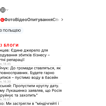
в
Фото
Відео
Опитування
Спецпроєкти
Війна в Укра
 З ПОЛЬЩЕЮ
І БЛОГИ
нцев:
Єдине джерело для
одування збитків бізнесу –
тні репарації
я, 18.45
йчук:
До громади ставляться, як
повносправних. Будете гарно
итися – пустимо воду в басейн
я, 16.30
ський:
Пропустили круглу дату.
ому Лукашенко заявляв, що Росія
зруйнує та захопить"
я, 16.07
ко:
Ми застрягли в "міндічгейті і