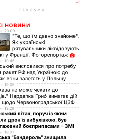
РЕКЛАМА
ЖІ НОВИНИ
і, 20.00
"Те, що їм давно знайоме".
Як українські
рятувальники ліквідовують
і у Франції. Фоторепортаж
і, 19.45
ський висловився про потребу
я ракет РФ над Україною до
 як вони залетять у Польщу
і, 19.36
ава не може чекати до
ів." Нардепка Гриб вимагає дій
у щодо Червоноградської ЦЗФ
і, 19.29
нський літак, поруч із яким
ли дрон із вибухівкою, був
нтажений боєприпасами – ЗМІ
і, 19.07
ська "Бандероль" знищила