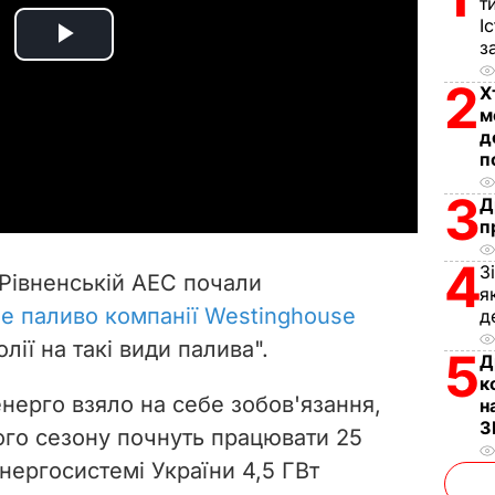
т
І
з
P
2
Х
l
м
д
a
п
3
y
Д
п
V
4
З
Рівненській АЕС почали
я
i
е паливо компанії Westinghouse
д
лії на такі види палива".
d
5
Д
к
e
нерго взяло на себе зобов'язання,
н
З
ого сезону почнуть працювати 25
o
енергосистемі України 4,5 ГВт