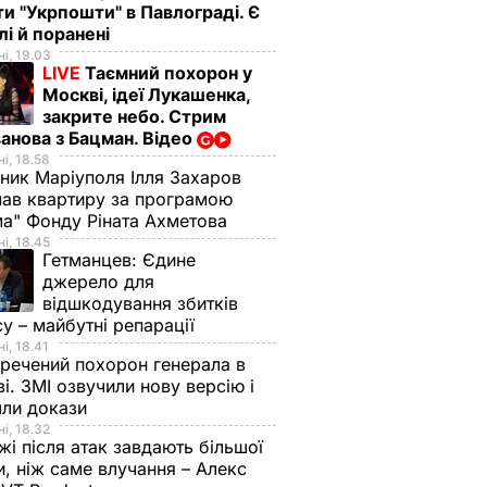
ти "Укрпошти" в Павлограді. Є
лі й поранені
і, 19.03
LIVE
Таємний похорон у
Москві, ідеї Лукашенка,
закрите небо. Стрим
анова з Бацман. Відео
і, 18.58
ник Маріуполя Ілля Захаров
ав квартиру за програмою
а" Фонду Ріната Ахметова
і, 18.45
Гетманцев:
Єдине
джерело для
відшкодування збитків
су – майбутні репарації
і, 18.41
речений похорон генерала в
і. ЗМІ озвучили нову версію і
шли докази
і, 18.32
і після атак завдають більшої
, ніж саме влучання – Алекс