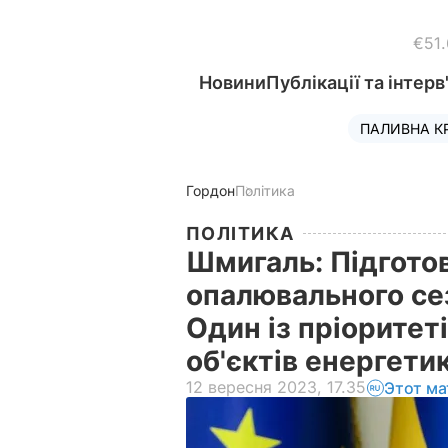
€51
Новини
Публікації та інтерв
ПАЛИВНА К
Гордон
Політика
ПОЛІТИКА
Шмигаль: Підгото
опалювального сезо
Один із пріоритеті
об'єктів енергети
12 вересня 2023, 17.35
Этот ма