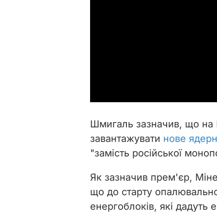
Шмигаль зазначив, що на 
завантажувати
нове ядерн
"замість російської монопо
Як зазначив прем'єр, Міне
що до старту опалювальн
енергоблоків, які дадуть 