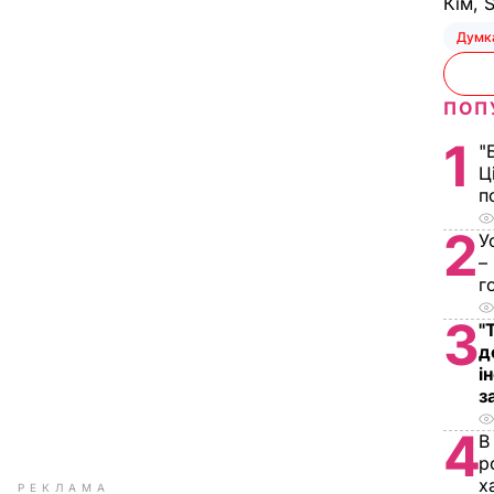
Кім, 
Думк
ПОП
1
"
Ц
п
2
У
–
г
3
"
д
і
з
4
В
р
х
РЕКЛАМА