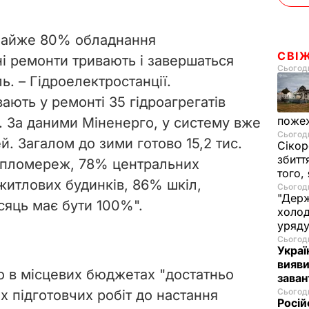
Майже 80% обладнання
СВІ
ні ремонти тривають і завершаться
Сьогодн
ь. – Гідроелектростанції.
ають у ремонті 35 гідроагрегатів
пожеж
. За даними Міненерго, у систему вже
Сьогодн
й. Загалом до зими готово 15,2 тис.
Сікор
збитт
епломереж, 78% центральних
того,
житлових будинків, 86% шкіл,
Сьогодн
"Держ
ісяць має бути 100%".
холод
уряд
Сьогодн
Украї
вияви
о в місцевих бюджетах "достатньо
зава
Сьогодн
х підготовчих робіт до настання
Росій