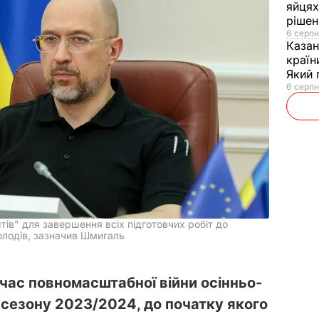
яйцях
рішен
6 серпн
Каза
країн
Який 
6 серпн
ів" для завершення всіх підготовчих робіт до
олодів, зазначив Шмигаль
 час повномасштабної війни осінньо-
сезону 2023/2024, до початку якого