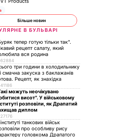
SVT Products
а
Більше новин
УЛЯРНЕ В БУЛЬВАРІ
Буряк тепер готую тільки так".
ікавий рецепт салату, який
олюбила вся родина
62884
сього три години в холодильнику
 і смачна закуска з баклажанів
отова. Рецепт, як знахідка
41186
Такі можуть неочікувано
обитися висот". У військовому
нституті розповіли, як Драпатий
ахищав диплом
27176
 інституті танкових військ
озповіли про особливу рису
арактеру головкома Драпатого