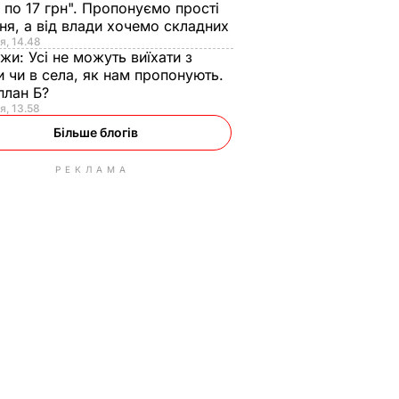
 по 17 грн". Пропонуємо прості
ня, а від влади хочемо складних
я, 14.48
нжи:
Усі не можуть виїхати з
и чи в села, як нам пропонують.
план Б?
я, 13.58
Більше блогів
РЕКЛАМА