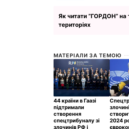
Як читати ”ГОРДОН” на
територіях
МАТЕРІАЛИ ЗА ТЕМОЮ
44 країни в Гаазі
Спецтр
підтримали
злочин
створення
створи
спецтрибуналу зі
2024 р
злочинів РФ і
євроко