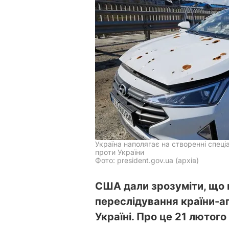
Україна наполягає на створенні спеці
проти України
Фото: president.gov.ua (архів)
США дали зрозуміти, що
переслідування країни-агр
Україні. Про це 21 лютог