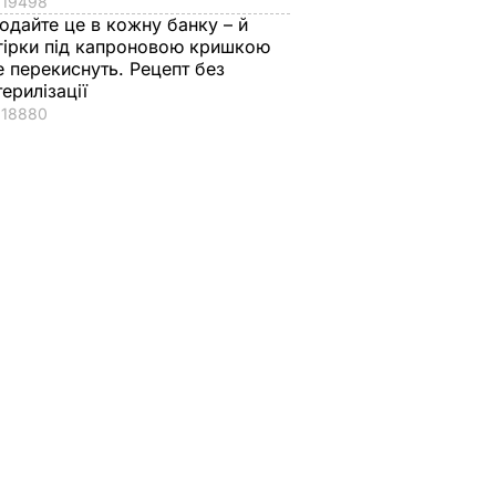
19498
одайте це в кожну банку – й
гірки під капроновою кришкою
е перекиснуть. Рецепт без
терилізації
18880
ибунал
У Брюсселі заявили
Трамп заявив, що
творять
про "важливий
Росія нібито "має
Європи –
прогрес" у створенні
козирі" в
спецтрибуналу
переговорах щодо
щодо злочину РФ
України