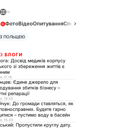
в
Фото
Відео
Опитування
Спецпроєкти
Війна в Укра
 З ПОЛЬЩЕЮ
І БЛОГИ
нога:
Досвід медиків корпусу
ького зі збереження життів є
інним
я, 21.16
нцев:
Єдине джерело для
одування збитків бізнесу –
тні репарації
я, 18.45
йчук:
До громади ставляться, як
повносправних. Будете гарно
итися – пустимо воду в басейн
я, 16.30
ський:
Пропустили круглу дату.