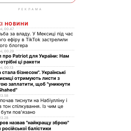
РЕКЛАМА
ЖІ НОВИНИ
і, 00.47
ьба за владу. У Мексиці під час
го ефіру в TikTok застрелили
ого блогера
і, 00.29
 про Patriot для України: Нам
отрібні ці ракети
і, 00.13
а стала бізнесом". Українські
иємці отримують листи з
ою заплатити, щоб "уникнути
Shahed"
23.58
 почав тиснути на Набіулліну і
в тон спілкування. Із чим це
бути пов'язано
23.28
ов назвав "найкращу зброю"
 російської балістики