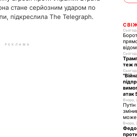
она стане серйозним ударом по
упи, підкреслила The Telegraph.
СВІ
Сьогодн
Борот
прямо
РЕКЛАМА
відом
Сьогодн
Трамп
теж п
Сьогодн
"Війн
підпр
вимог
атак 
Вчора, 
Путін
зміни
може 
Вчора, 
Федор
проти