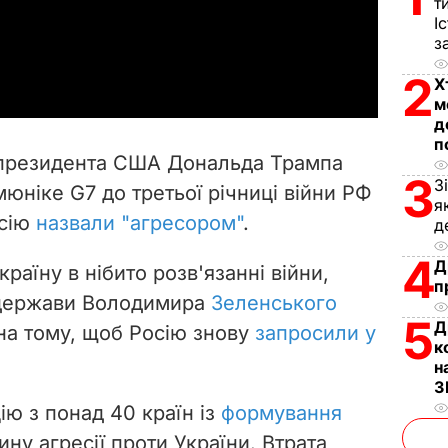
l
т
І
з
a
2
Х
y
м
д
V
п
я президента США Дональда Трампа
i
3
З
юніке G7 до третьої річниці війни РФ
я
осію
назвали "агресором"
.
d
д
4
Д
e
раїну в нібито розв'язанні війни,
п
ї держави Володимира
Зеленського
o
5
Д
на тому, щоб Росію знову
запросили у
к
н
З
ію з понад 40 країн із
формування
ну агресії проти України. Втрата