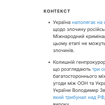
КОНТЕКСТ
Україна
наполягає на 
щодо злочину російськ
Міжнародний криміналь
цьому етапі не можут
злочинів.
Колишній генпрокурор 
що розглядають
три о
багатостороннього між
угоди між ООН та Укр
України Володимир З
який трибунал над РФ
вироку.