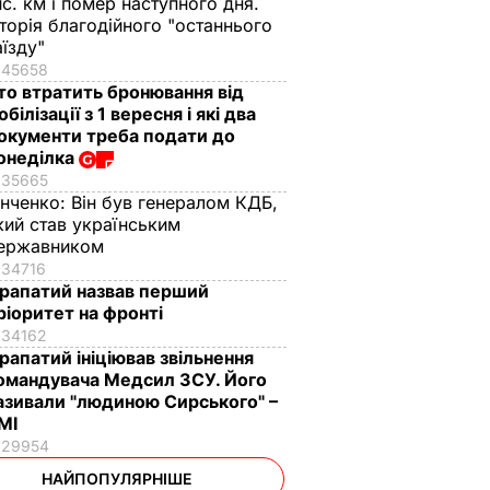
ис. км і помер наступного дня.
сторія благодійного "останнього
аїзду"
45658
то втратить бронювання від
обілізації з 1 вересня і які два
окументи треба подати до
онеділка
35665
інченко:
Він був генералом КДБ,
кий став українським
ержавником
34716
рапатий назвав перший
ріоритет на фронті
34162
рапатий ініціював звільнення
омандувача Медсил ЗСУ. Його
азивали "людиною Сирського" –
МІ
29954
НАЙПОПУЛЯРНІШЕ