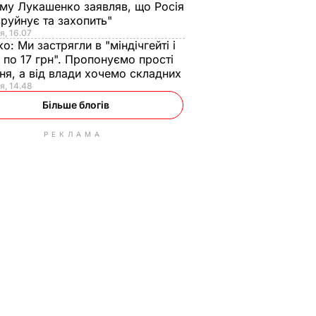
ому Лукашенко заявляв, що Росія
зруйнує та захопить"
я, 16.07
ко:
Ми застрягли в "міндічгейті і
 по 17 грн". Пропонуємо прості
ня, а від влади хочемо складних
я, 14.48
Більше блогів
РЕКЛАМА