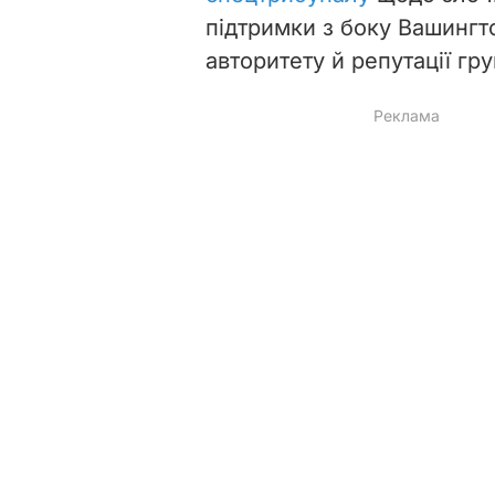
підтримки з боку Вашингт
авторитету й репутації гр