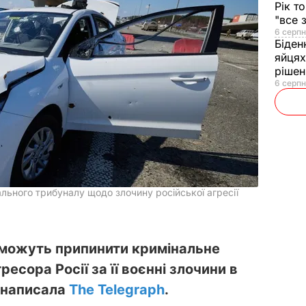
Рік т
"все 
6 серпн
Біден
яйцях
рішен
6 серпн
ального трибуналу щодо злочину російської агресії
 можуть припинити кримінальне
есора Росії за її воєнні злочини в
о написала
The Telegraph
.