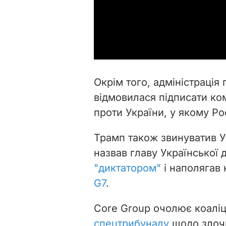
Окрім того, адміністраці
відмовилася підписати ком
проти України, у якому Р
Трамп також звинуватив Ук
назвав главу Українсько
"диктатором"
і наполягав 
G7
.
Core Group очолює коаліц
спецтрибуналу
щодо злочи