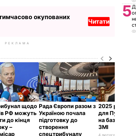
5
Д
о
 тимчасово окупованих
н
Читати
с
РЕКЛАМА
ибунал щодо
Рада Європи разом з
2025 року тр
ів РФ можуть
Україною почала
для Путіна с
ти до кінця
підготовку до
на базі Ради 
оку –
створення
ЗМІ
місар
спецтрибуналу
4 лютого, 22.09
СВІТ