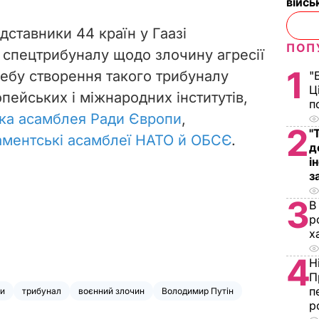
війс
дставники 44 країн у Гаазі
ПОП
спецтрибуналу щодо злочину агресії
1
требу створення такого трибуналу
"
Ц
пейських і міжнародних інститутів,
п
ка асамблея Ради Європи
,
2
"
аментські асамблеї НАТО й ОБСЄ
.
д
і
з
3
В
р
х
4
Н
П
п
ни
трибунал
воєнний злочин
Володимир Путін
р