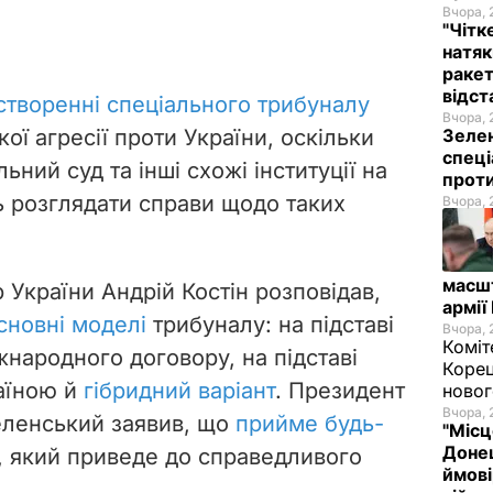
Вчора, 
"Чітк
натяк
ракет
відст
створенні спеціального трибуналу
Вчора, 
ої агресії проти України, оскільки
Зелен
спеці
ний суд та інші схожі інституції на
проти
ь розглядати справи щодо таких
Вчора, 
масш
України Андрій Костін розповідав,
армії
сновні моделі
трибуналу: на підставі
Вчора, 
Коміт
народного договору, на підставі
Корец
аїною й
гібридний варіант
. Президент
новог
Вчора, 
еленський заявив, що
прийме будь-
"Місц
Донец
, який приведе до справедливого
ймові