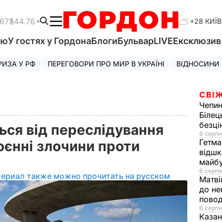
.67
$44.76
+28 КИЇВ
'ю
У гостях у Гордона
Блоги
Бульвар
LIVE
Ексклюзи
РИЗА У РФ
ПЕРЕГОВОРИ ПРО МИР В УКРАЇНІ
ВІДНОСИНИ
СВІЖ
Чепи
Білец
безц
ься від переслідування
6 серпн
Гетма
воєнні злочини проти
відшк
майбу
6 серпн
териал также можно прочитать на русском
Матві
до не
повод
6 серпн
Казан