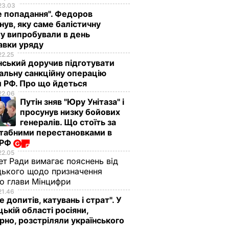
23.03
е попадання". Федоров
нув, яку саме балістичну
у випробували в день
авки уряду
22.25
ський доручив підготувати
альну санкційну операцію
 РФ. Про що йдеться
22.06
Путін зняв "Юру Унітаза" і
просунув низку бойових
генералів. Що стоїть за
табними перестановками в
 РФ
22.05
ет Ради вимагає пояснень від
ького щодо призначення
о глави Мінцифри
21.46
е допитів, катувань і страт". У
ькій області росіяни,
рно, розстріляли українського