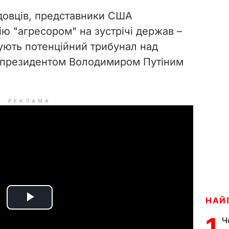
довців, представники США
ю "агресором" на зустрічі держав –
тують потенційний трибунал над
 президентом Володимиром Путіним
РЕКЛАМА
НАЙ
P
1
Ч