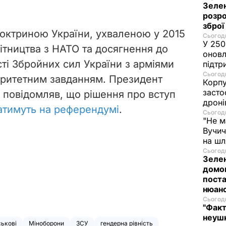
Зелен
розро
зброї
октриною України, ухваленою у 2015
Сьогодн
У 250
ітництва з НАТО та досягнення до
оновл
ті Збройних сил України з арміями
підтр
Сьогодн
іоритетним завданням. Президент
Корпу
засто
повідомляв, що рішення про вступ
дроні
тимуть на референдумі
.
Сьогодн
"Не м
Вучич
на ш
Сьогодн
Зелен
домо
поста
нюан
Сьогодн
"Факт
неушк
ськові
Міноборони
ЗСУ
гендерна рівність