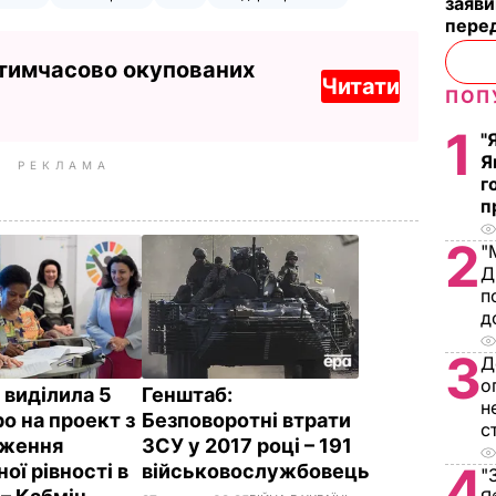
заяви
пере
 тимчасово окупованих
Читати
ПОП
1
"
Я
РЕКЛАМА
г
п
2
"
Д
п
д
3
Д
о
 виділила 5
Генштаб:
н
о на проект з
Безповоротні втрати
с
дження
ЗСУ у 2017 році – 191
4
ої рівності в
військовослужбовець
"