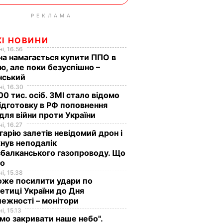
РЕКЛАМА
ЖІ НОВИНИ
і, 16.56
на намагається купити ППО в
лю, але поки безуспішно –
нський
і, 16.30
0 тис. осіб. ЗМІ стало відомо
ідготовку в РФ поповнення
 для війни проти України
і, 16.27
гарію залетів невідомий дрон і
нув неподалік
балканського газопроводу. Що
мо
і, 15.38
оже посилити удари по
етиці України до Дня
ежності – монітори
і, 15.13
мо закривати наше небо".