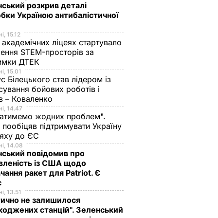
ський розкрив деталі
бки Україною антибалістичної
і, 15.12
 академічних ліцеях стартувало
ення STEM-просторів за
имки ДТЕК​
і, 15.01
с Білецького став лідером із
сування бойових роботів і
в – Коваленко
і, 14.47
атимемо жодних проблем".
 пообіцяв підтримувати Україну
ляху до ЄС
і, 14.08
ський повідомив про
вленість із США щодо
чання ракет для Patriot. Є
с
і, 13.51
ично не залишилося
оджених станцій". Зеленський