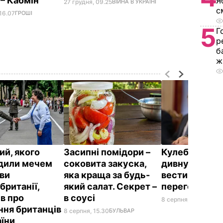
 – Кабмін
Я
27 грудня, 09.25
ВІЙНА В УКРАЇНІ
с
16.07
ГРОШІ
5
Г
р
б
ж
ий, якого
Засипні помідори –
Кулеба розпо
дили мечем
соковита закуска,
дивну манеру
ви
яка краща за будь-
вести телефо
британії,
який салат. Секрет –
переговори
ів про
в соусі
8 серпня, 10.25
СВІТ
ння британців
8 серпня, 15.30
БУЛЬВАР
аїни