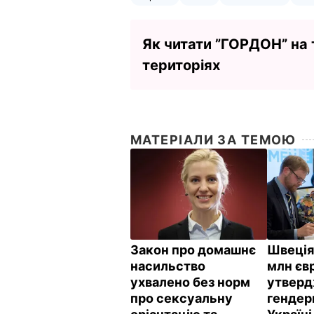
Як читати ”ГОРДОН” на
територіях
МАТЕРІАЛИ ЗА ТЕМОЮ
Закон про домашнє
Швеція
насильство
млн євр
ухвалено без норм
утвер
про сексуальну
гендерн