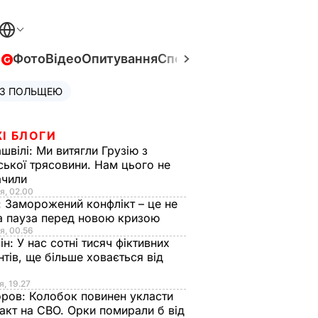
в
Фото
Відео
Опитування
Спецпроєкти
Війна в Укра
 З ПОЛЬЩЕЮ
І БЛОГИ
швілі:
Ми витягли Грузію з
ської трясовини. Нам цього не
ачили
я, 02.00
:
Заморожений конфлікт – це не
а пауза перед новою кризою
я, 00.56
ін:
У нас сотні тисяч фіктивних
нтів, ще більше ховається від
я, 19.27
оров:
Колобок повинен укласти
акт на СВО. Орки помирали б від