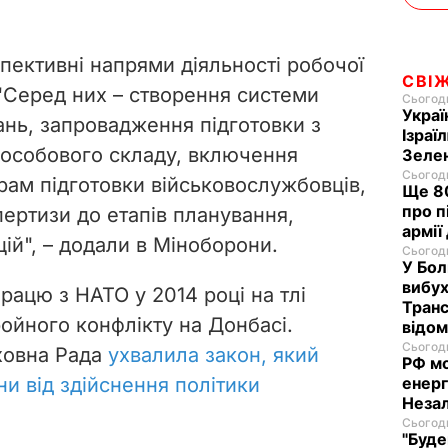
пективні напрями діяльності робочої
СВІ
 "Серед них – створення системи
Сьогодн
Украї
ань, запровадження підготовки з
Ізраї
я особового складу, включення
Зеле
Сьогодн
рам підготовки військовослужбовців,
Ще 80
про п
ертизи до етапів планування,
армії
ій", – додали в Міноборони.
Сьогодн
У Бол
вибух
працю з НАТО у 2014 році на тлі
Транс
ройного конфлікту на Донбасі.
відо
Сьогодн
ховна Рада
ухвалила закон, який
РФ м
и від здійснення політики
енерг
Незал
Сьогодн
"Буде