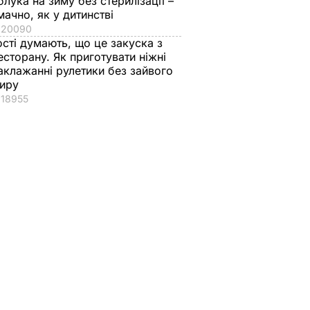
блука на зиму без стерилізації –
мачно, як у дитинстві
20090
ості думають, що це закуска з
есторану. Як приготувати ніжні
аклажанні рулетики без зайвого
иру
18955
вів про
Екссоратник
Як досвідчені
 Путіна
Зеленського
городники обирают
нні
пояснив, чому Трамп
найсолодший кавун
насправді
Сім ознак стиглої й
причепився до
соковитої ягоди
костюма президента
8 серпня, 00.05
БУЛЬВАР
України