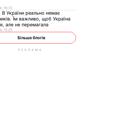
я
я, 16.13
:
В України реально немає
иків. Їм важливо, щоб Україна
я, але не перемагала
я, 15.25
Більше блогів
РЕКЛАМА