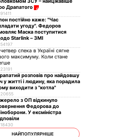
оловкомом ЗСУ – найцікавіше
ро Драпатого
91411
Ілон постійно каже: "Час
кладати угоду". Федоров
мовляє Маска поступитися
одо Starlink – ЗМІ
54197
 четвер спека в Україні сягне
вого максимуму. Коли стане
егше
23191
рапатий розповів про найдовшу
іч у житті і людину, яка порадила
ому виходити з "котла"
20655
жерело з ОП відкинуло
овернення Федорова до
іноборони. У ексміністра
ідповіли
18430
НАЙПОПУЛЯРНІШЕ