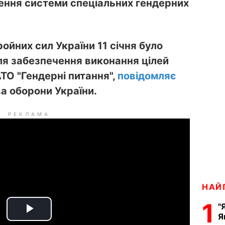
рення системи спеціальних гендерних
ойних сил України 11 січня було
ля забезпечення виконання цілей
ТО "Гендерні питання",
повідомляє
а оборони України.
РЕКЛАМА
НАЙ
1
"
Я
P