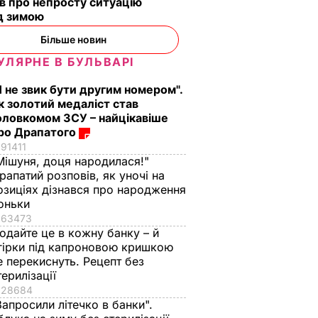
в про непросту ситуацію
д зимою
Більше новин
УЛЯРНЕ В БУЛЬВАРІ
Я не звик бути другим номером".
к золотий медаліст став
оловкомом ЗСУ – найцікавіше
ро Драпатого
91411
Мішуня, доця народилася!"
рапатий розповів, як уночі на
озиціях дізнався про народження
оньки
63473
одайте це в кожну банку – й
гірки під капроновою кришкою
е перекиснуть. Рецепт без
терилізації
28684
Запросили літечко в банки".