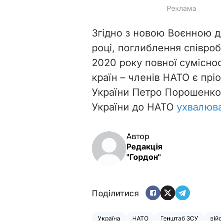
Згідно з новою Воєнною д
році, поглиблення співроб
2020 року повної суміснос
країн – членів НАТО є пр
України Петро Порошенко 
України до НАТО
ухвалюва
Автор
Редакція
"Гордон"
Поділитися
Україна
НАТО
Генштаб ЗСУ
вій