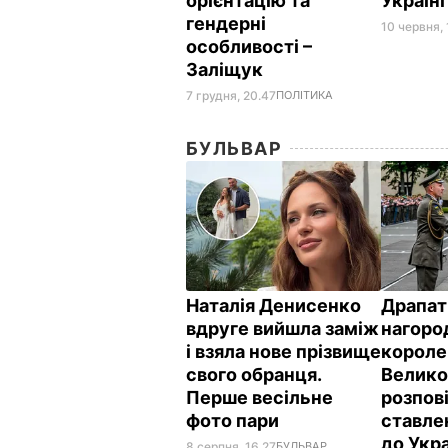
орієнтацію та
Україні
гендерні
10 червня, 
особливості –
Заліщук
7 грудня, 20.47
ПОЛІТИКА
БУЛЬВАР
Наталія Денисенко
Драпат
вдруге вийшла заміж
нагоро
і взяла нове прізвище
короле
свого обранця.
Велико
Перше весільне
розпов
фото пари
ставле
до Укр
8 серпня, 16.27
БУЛЬВАР