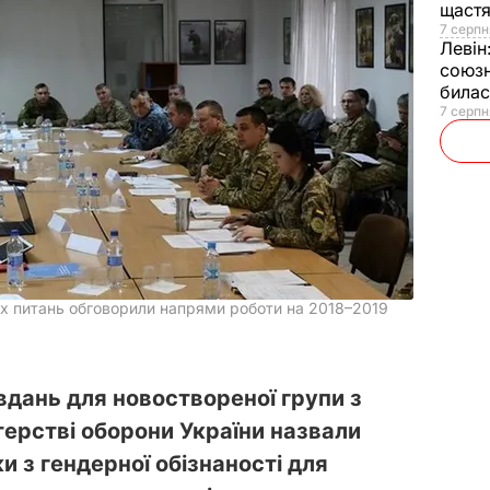
щаст
7 серпн
Левін
союзн
билас
7 серпн
них питань обговорили напрями роботи на 2018–2019
дань для новоствореної групи з
терстві оборони України назвали
 з гендерної обізнаності для