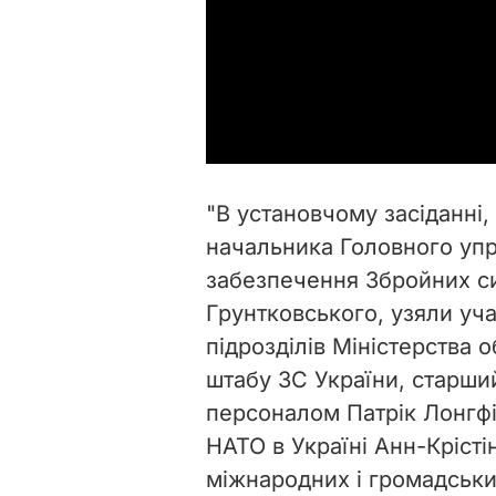
"В установчому засіданні,
начальника Головного уп
забезпечення Збройних с
Грунтковського, узяли уч
підрозділів Міністерства 
штабу ЗС України, старший
персоналом Патрік Лонгфі
НАТО в Україні Анн-Крісті
міжнародних і громадських