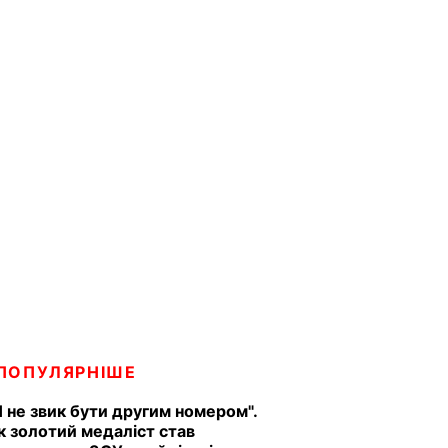
ПОПУЛЯРНІШЕ
Я не звик бути другим номером".
к золотий медаліст став