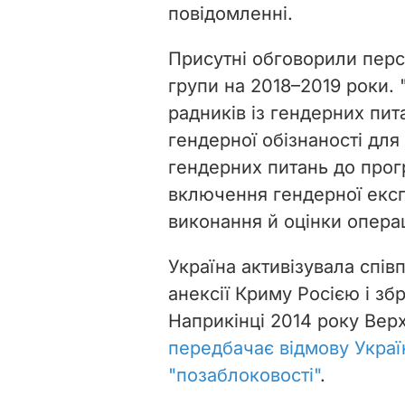
повідомленні.
Присутні обговорили перс
групи на 2018–2019 роки.
радників із гендерних пит
гендерної обізнаності дл
гендерних питань до прог
включення гендерної експ
виконання й оцінки операц
Україна активізувала спів
анексії Криму Росією і зб
Наприкінці 2014 року Вер
передбачає відмову Україн
"позаблоковості"
.