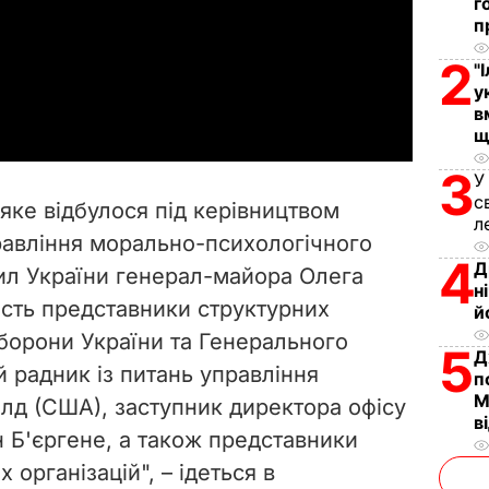
г
п
l
2
"
a
у
в
y
щ
3
V
У
с
 яке відбулося під керівництвом
л
i
равління морально-психологічного
4
Д
ил України генерал-майора Олега
d
н
асть представники структурних
й
e
оборони України та Генерального
5
Д
 радник із питань управління
o
п
М
лд (США), заступник директора офісу
в
н Б'єргене, а також представники
 організацій", – ідеться в