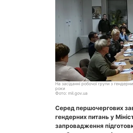
На засіданні робочої групи з гендер
роки
Фото: mil.gov.ua
Серед першочергових зав
гендерних питань у Мініс
запровадження підготовки