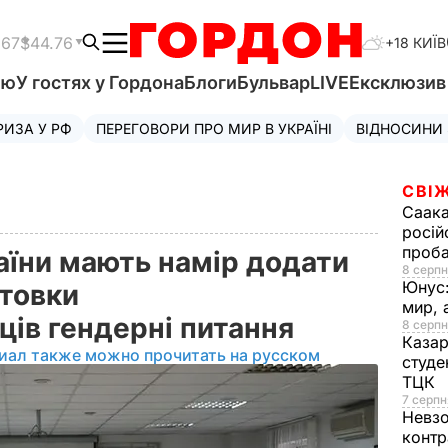
.67
$44.76
+18 КИЇВ
'ю
У гостях у Гордона
Блоги
Бульвар
LIVE
Ексклюзи
РИЗА У РФ
ПЕРЕГОВОРИ ПРО МИР В УКРАЇНІ
ВІДНОСИНИ
СВІЖ
Саака
росій
проб
аїни мають намір додати
8 серпн
Юнус
отовки
мир, 
ців гендерні питання
8 серпн
Казар
иал также можно прочитать на русском
студе
ТЦК
7 серпн
Невз
контр