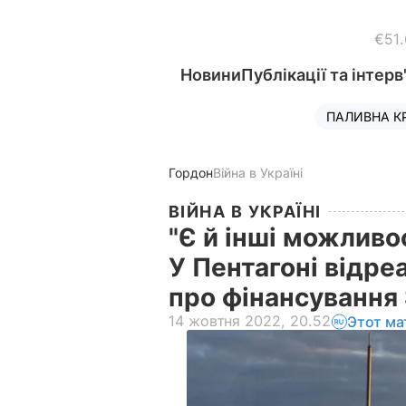
€51
Новини
Публікації та інтерв
ПАЛИВНА К
Гордон
Війна в Україні
ВІЙНА В УКРАЇНІ
"Є й інші можливос
У Пентагоні відре
про фінансування 
14 жовтня 2022, 20.52
Этот ма