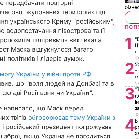
ає передбачати повторні
бізне
часово окупованих територіях під
ня українського Криму "російським",
ПОП
 водопостачання півострова та її
1
"
Пропозиція підприємця викликала
Ц
ост Маска відгукнулося багато
п
и) політиків і лідерів думок.
2
У
–
могу України у війні проти РФ
г
явив, що "воля людей на Донбасі та в
3
"
складі Росії вони чи України".
д
і
ce написало, що Маск перед
з
их твітів
обговорював тему України з
4
В
м
і російський президент погрожував
р
х
 зброї, якщо Україна не погодиться