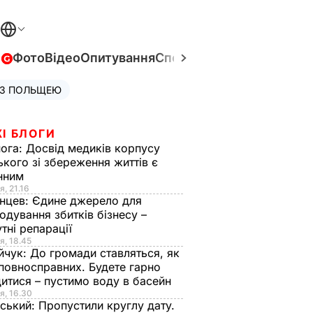
в
Фото
Відео
Опитування
Спецпроєкти
Війна в Укра
 З ПОЛЬЩЕЮ
І БЛОГИ
нога:
Досвід медиків корпусу
ького зі збереження життів є
інним
я, 21.16
нцев:
Єдине джерело для
одування збитків бізнесу –
тні репарації
я, 18.45
йчук:
До громади ставляться, як
повносправних. Будете гарно
итися – пустимо воду в басейн
я, 16.30
ський:
Пропустили круглу дату.