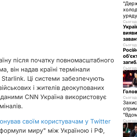
"Держ
холод
уряд
Сьогодн
Украї
вияви
зава
Сьогодн
Росій
об'єк
аїну після початку повномасштабного
загиб
а, він надав країні термінали
Сьогодн
 Starlink. Ці системи забезпечують
військових і жителів деокупованих
Голов
а даними CNN Україна використовує
Сьогодн
Захис
міналів.
отрим
"Вдом
онував своїм користувачам у Twitter
Сьогодн
формули миру" між Україною і РФ,