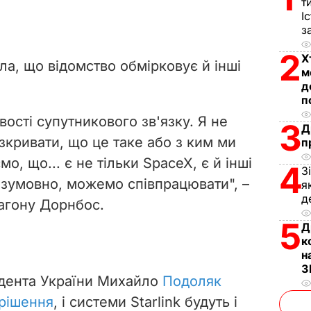
т
І
з
2
Х
ла, що відомство обмірковує й інші
м
д
п
вості супутникового зв'язку. Я не
3
Д
зкривати, що це таке або з ким ми
п
о, що... є не тільки SpaceX, є й інші
4
З
безумовно, можемо співпрацювати", –
я
д
агону Дорнбос.
5
Д
к
н
З
идента України Михайло
Подоляк
 рішення
, і системи Starlink будуть і