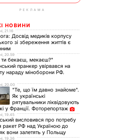
РЕКЛАМА
ЖІ НОВИНИ
і, 21.16
нога:
Досвід медиків корпусу
ького зі збереження життів є
інним
і, 20.59
 ти бекаєш, мекаєш?"
нський пранкер увірвався на
ту нараду міноборони РФ.
о
і, 20.00
"Те, що їм давно знайоме".
Як українські
рятувальники ліквідовують
і у Франції. Фоторепортаж
і, 19.45
ський висловився про потребу
я ракет РФ над Україною до
 як вони залетять у Польщу
і, 19.36