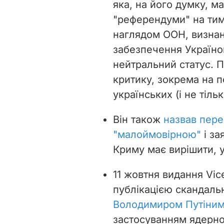
яка, на його думку, м
"референдуми" на тим
наглядом ООН, визнан
забезпечення Україною
нейтральний статус. 
критику, зокрема на п
українських (і не тільк
Він також
назвав пере
"малоймовірною"
і за
Криму має вирішити, у 
11 жовтня видання Vi
публікацією скандальн
Володимиром Путіни
застосуванням ядерної