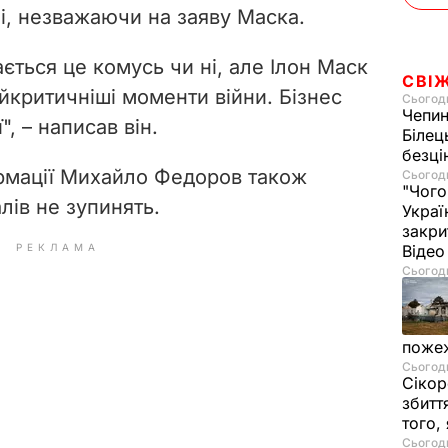
ні, незважаючи на заяву Маска.
ється це комусь чи ні, але Ілон Маск
СВІ
йкритичніші моменти війни. Бізнес
Сьогодн
Чепи
ї",
–
написав він.
Білец
безц
ормації Михайло Федоров також
Сьогодн
"Чого
лів не зупинять.
Украї
закри
РЕКЛАМА
Віде
Сьогодн
пожеж
Сьогодн
Сікор
збитт
того,
Сьогодн