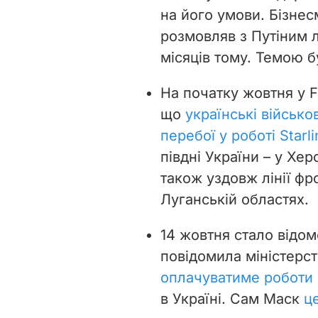
на його умови. Бізне
розмовляв з Путіним л
місяців тому. Темою бу
На початку жовтня у F
що
українські військ
перебої у роботі Starli
півдні України – у Хер
також уздовж лінії фро
Луганській областях.
14 жовтня стало відом
повідомила міністер
оплачуватиме роботи
в Україні. Сам Маск
ц