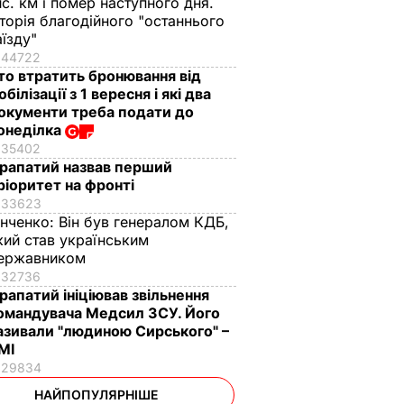
ис. км і помер наступного дня.
сторія благодійного "останнього
аїзду"
44722
то втратить бронювання від
обілізації з 1 вересня і які два
окументи треба подати до
онеділка
35402
рапатий назвав перший
ріоритет на фронті
33623
інченко:
Він був генералом КДБ,
кий став українським
ержавником
32736
рапатий ініціював звільнення
омандувача Медсил ЗСУ. Його
азивали "людиною Сирського" –
МІ
29834
НАЙПОПУЛЯРНІШЕ