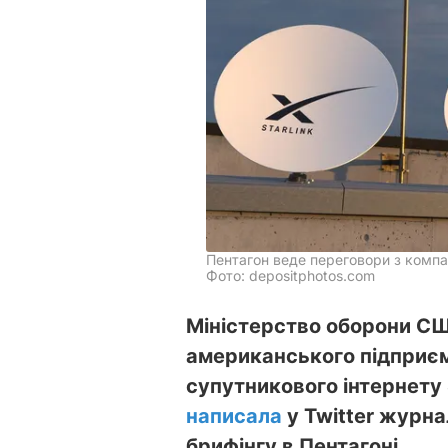
Пентагон веде переговори з комп
Фото: depositphotos.com
Міністерство оборони СШ
американського підприє
супутникового інтернету S
написала
у Twitter журна
брифінгу в Пентагоні.