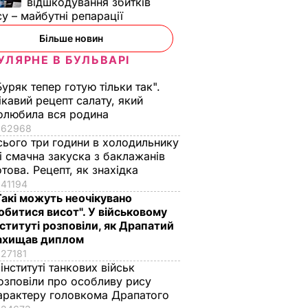
відшкодування збитків
су – майбутні репарації
Більше новин
УЛЯРНЕ В БУЛЬВАРІ
Буряк тепер готую тільки так".
ікавий рецепт салату, який
олюбила вся родина
62968
сього три години в холодильнику
 і смачна закуска з баклажанів
отова. Рецепт, як знахідка
41194
Такі можуть неочікувано
обитися висот". У військовому
нституті розповіли, як Драпатий
ахищав диплом
27181
 інституті танкових військ
озповіли про особливу рису
арактеру головкома Драпатого