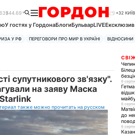
.63
$44.69
+32 КИЇВ
'ю
У гостях у Гордона
Блоги
Бульвар
LIVE
Ексклюзи
РИЗА У РФ
ПЕРЕГОВОРИ ПРО МИР В УКРАЇНІ
ВІДНОСИНИ
СВІЖ
Чепи
Білец
безц
ті супутникового зв'язку".
6 серпн
Гетма
агували на заяву Маска
відшк
Starlink
майбу
6 серпн
териал также можно прочитать на русском
Матві
до не
повод
6 серпн
Казан