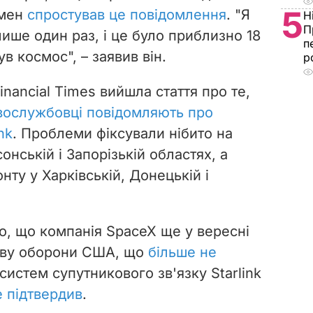
5
смен
спростував це повідомлення
. "Я
Н
П
ише один раз, і це було приблизно 18
п
в космос", – заявив він.
р
inancial Times вийшла стаття про те,
овослужбовці повідомляють про
nk
. Проблеми фіксували нібито на
сонській і Запорізькій областях, а
нту у Харківській, Донецькій і
о, що компанія SpaceX ще у вересні
ству оборони США, що
більше не
систем супутникового зв'язку Starlink
е підтвердив
.