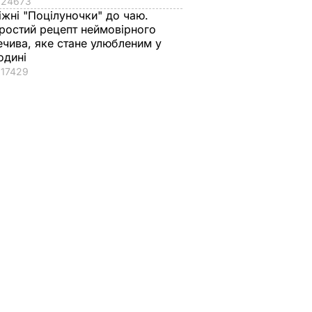
24673
іжні "Поцілуночки" до чаю.
ростий рецепт неймовірного
ечива, яке стане улюбленим у
одині
17429