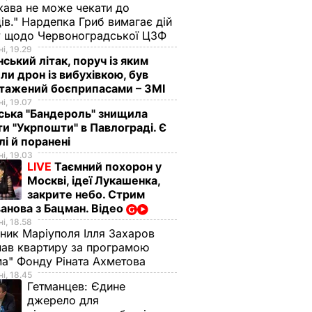
ава не може чекати до
ів." Нардепка Гриб вимагає дій
у щодо Червоноградської ЦЗФ
і, 19.29
нський літак, поруч із яким
ли дрон із вибухівкою, був
нтажений боєприпасами – ЗМІ
і, 19.07
ська "Бандероль" знищила
ти "Укрпошти" в Павлограді. Є
лі й поранені
і, 19.03
LIVE
Таємний похорон у
Москві, ідеї Лукашенка,
закрите небо. Стрим
анова з Бацман. Відео
і, 18.58
ник Маріуполя Ілля Захаров
ав квартиру за програмою
а" Фонду Ріната Ахметова
і, 18.45
Гетманцев:
Єдине
джерело для