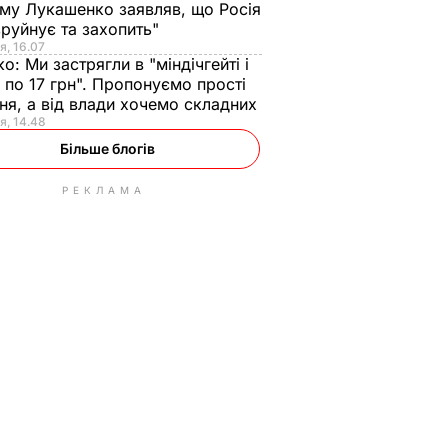
ому Лукашенко заявляв, що Росія
зруйнує та захопить"
я, 16.07
ко:
Ми застрягли в "міндічгейті і
 по 17 грн". Пропонуємо прості
ня, а від влади хочемо складних
я, 14.48
Більше блогів
РЕКЛАМА