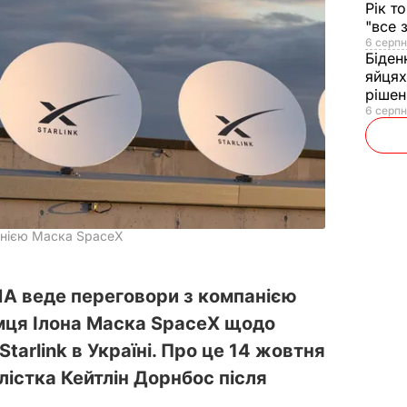
Рік т
"все 
6 серпн
Біден
яйцях
рішен
6 серпн
анією Маска SpaceX
А веде переговори з компанією
мця Ілона Маска SpaceX щодо
tarlink в Україні. Про це 14 жовтня
лістка Кейтлін Дорнбос після