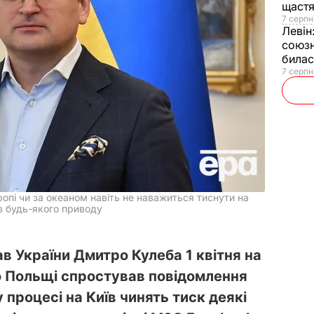
щаст
7 серпн
Левін
союзн
билас
7 серпн
вропі чи за океаном навіть не наважиться тиснути на
з будь-якого приводу
в України Дмитро Кулеба 1 квітня на
до Польщі спростував повідомлення
 процесі на Київ чинять тиск деякі