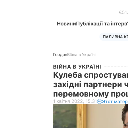
€51
Новини
Публікації та інтерв
ПАЛИВНА К
Гордон
Війна в Україні
ВІЙНА В УКРАЇНІ
Кулеба спростува
західні партнери ч
перемовному про
1 квітня 2022, 15.31
Этот матер