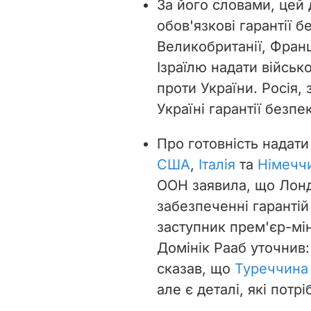
За його словами, цей
обов'язкові гарантії 
Великобританії, Франці
Ізраїлю надати військо
проти України. Росія,
Україні гарантії безпе
Про готовність надати
США
,
Італія
та
Німечч
ООН заявила, що Лонд
забезпеченні гарантій
заступник прем'єр-мі
Домінік Рааб уточнив
сказав, що
Туреччина 
але є деталі, які потр