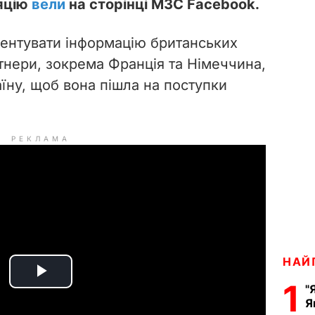
яцію
вели
на сторінці МЗС Facebook.
ентувати інформацію британських
ртнери, зокрема Франція та Німеччина,
аїну, щоб вона пішла на поступки
РЕКЛАМА
НАЙ
P
1
"
Я