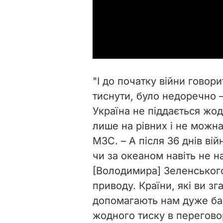
"І до початку війни говор
тиснути, було недоречно –
Україна не піддається жо
лише на рівних і не можна
МЗС. – А після 36 днів вій
чи за океаном навіть не 
[Володимира] Зеленського
приводу. Країни, які ви з
допомагають нам дуже баг
жодного тиску в перегово