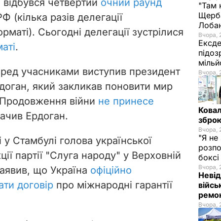
і відбувся четвертий
очний раунд
"Там 
Щерба
Ф (кілька разів делегації
Лоба
рматі). Сьогодні делегації зустрілися
Вчора, 
Ексде
аті
.
підоз
мільй
перед учасниками виступив президент
Вчора, 
оган, який закликав поновити мир
"Продовження війни
не принесе
Ковал
значив Ердоган.
зброю
Вчора, 
"Я не
і у Стамбулі голова української
розпо
ції партії "Слуга народу" у Верховній
бокс
Вчора, 
аявив, що Україна
офіційно
Невід
ати договір
про міжнародні гарантії
війсь
ремон
Вчора, 