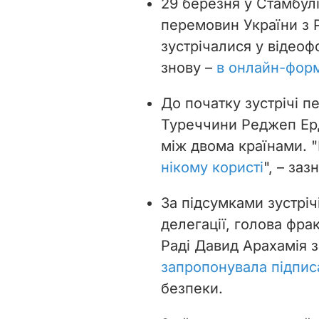
29 березня у Стамбул
перемовин України з Р
зустрічалися у відеофо
знову –
в онлайн-форм
До початку зустрічі 
Туреччини Реджеп Ерд
між двома країнами. 
нікому користі
", – за
За підсумками зустріч
делегації, голова
фрак
Раді Давид Арахамія
з
запропонувала підпис
безпеки.