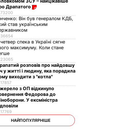
оловкомом ЗСУ – найцікавіше
ро Драпатого
73200
інченко:
Він був генералом КДБ,
кий став українським
ержавником
36654
 четвер спека в Україні сягне
вого максимуму. Коли стане
егше
23065
рапатий розповів про найдовшу
іч у житті і людину, яка порадила
ому виходити з "котла"
17857
жерело з ОП відкинуло
овернення Федорова до
іноборони. У ексміністра
ідповіли
17769
НАЙПОПУЛЯРНІШЕ