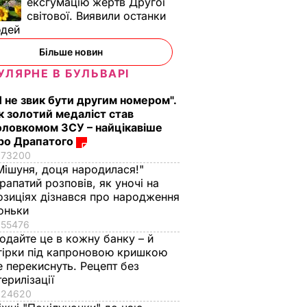
ексгумацію жертв Другої
світової. Виявили останки
юдей
Більше новин
УЛЯРНЕ В БУЛЬВАРІ
Я не звик бути другим номером".
к золотий медаліст став
оловкомом ЗСУ – найцікавіше
ро Драпатого
73200
Мішуня, доця народилася!"
рапатий розповів, як уночі на
озиціях дізнався про народження
оньки
55476
одайте це в кожну банку – й
гірки під капроновою кришкою
е перекиснуть. Рецепт без
терилізації
24620