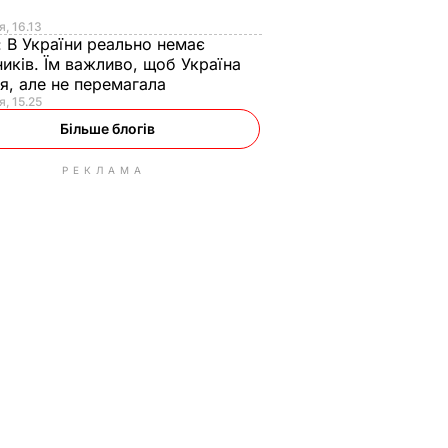
я
я, 16.13
:
В України реально немає
иків. Їм важливо, щоб Україна
я, але не перемагала
я, 15.25
Більше блогів
РЕКЛАМА