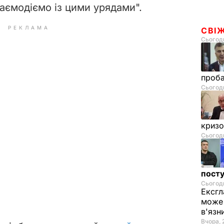
заємодіємо із цими урядами".
РЕКЛАМА
СВІ
Сьогодн
проб
Сьогодн
криз
Сьогодн
посту
Сьогодн
Ексгл
може 
в'язн
Вчора, 