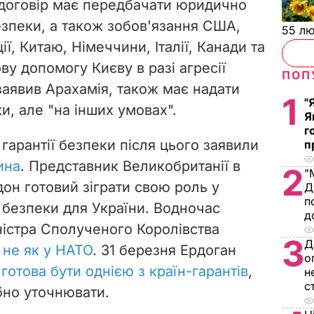
 договір має передбачати юридично
безпеки, а також зобов'язання США,
55 л
ї, Китаю, Німеччини, Італії, Канади та
ву допомогу Києву в разі агресії
ПОП
 заявив Арахамія, також має надати
1
"
ки, але "на інших умовах".
Я
г
 гарантії безпеки після цього заявили
п
ина
. Представник Великобританії в
2
"
он готовий зіграти свою роль у
Д
п
 безпеки для України. Водночас
д
ністра Сполученого Королівства
3
Д
:
не як у НАТО
. 31 березня Ердоган
о
готова бути однією з країн-гарантів
,
н
с
ібно уточнювати.