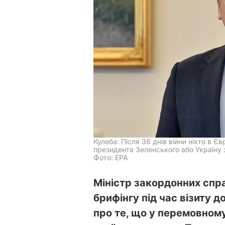
Кулеба: Після 36 днів війни ніхто в Є
президента Зеленського або Україну 
Фото: ЕРА
Міністр закордонних спра
брифінгу під час візиту 
про те, що у перемовному