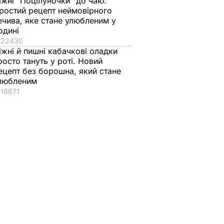
іжні "Поцілуночки" до чаю.
ростий рецепт неймовірного
ечива, яке стане улюбленим у
одині
22430
іжні й пишні кабачкові оладки
росто тануть у роті. Новий
ецепт без борошна, який стане
любленим
16671