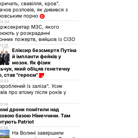
кричать, свавілля, кров".
чов розповів, як дивився з
новським порно
23.34
ржсекретар МЗС, якого
рюють у розкраданні
онних пожертв, вийшов із СІЗО
23.18
Еліксир безсмертя Путіна
й імпланти фейків у
мозок. Як фізик
ьчук, який обіцяв генетичну
, став "героєм"
22.53
 зроблений із заліза". Усик
вів про втому після років у
і
22.19
омі дрони помітили над
ковою базою Німеччини. Там
тують Patriot
21.50
На Волині завершили