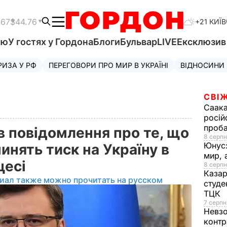
.67
$44.76
+21 КИЇВ
'ю
У гостях у Гордона
Блоги
Бульвар
LIVE
Ексклюзи
РИЗА У РФ
ПЕРЕГОВОРИ ПРО МИР В УКРАЇНІ
ВІДНОСИНИ
СВІЖ
Саака
росій
проб
в повідомлення про те, що
8 серпн
Юнус
инять тиск на Україну в
мир, 
цесі
8 серпн
Казар
иал также можно прочитать на русском
студе
ТЦК
7 серпн
Невз
контр