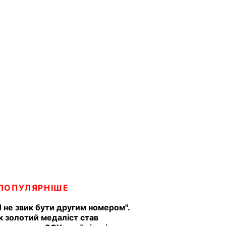
ПОПУЛЯРНІШЕ
Я не звик бути другим номером".
к золотий медаліст став