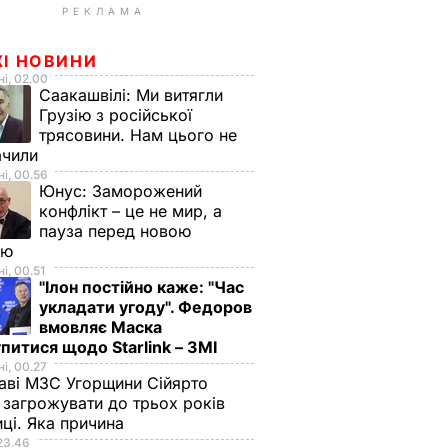
РЕКЛАМА
ЖІ НОВИНИ
і, 02.00
Саакашвілі:
Ми витягли
Грузію з російської
трясовини. Нам цього не
ачили
і, 00.56
Юнус:
Заморожений
конфлікт – це не мир, а
пауза перед новою
ою
і, 00.51
"Ілон постійно каже: "Час
укладати угоду". Федоров
вмовляє Маска
питися щодо Starlink – ЗМІ
і, 00.27
аві МЗС Угорщини Сійярто
загрожувати до трьох років
иці. Яка причина
23.46