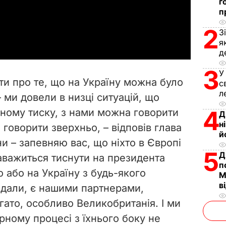
l
г
п
a
2
З
я
y
д
V
3
У
ити про те, що на Україну можна було
с
i
л
 ми довели в низці ситуацій, що
4
дному тиску, з нами можна говорити
d
Д
н
 говорити зверхньо, – відповів глава
й
e
ни – запевняю вас, що ніхто в Європі
5
Д
наважиться тиснути на президента
o
п
 або на Україну з будь-якого
М
в
гадали, є нашими партнерами,
ато, особливо Великобританія. І ми
рному процесі з їхнього боку не