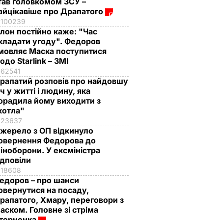
тав головкомом ЗСУ –
айцікавіше про Драпатого
100239
Ілон постійно каже: "Час
кладати угоду". Федоров
мовляє Маска поступитися
одо Starlink – ЗМІ
62541
рапатий розповів про найдовшу
іч у житті і людину, яка
орадила йому виходити з
котла"
23637
жерело з ОП відкинуло
овернення Федорова до
іноборони. У ексміністра
ідповіли
18608
едоров – про шанси
овернутися на посаду,
рапатого, Хмару, переговори з
аском. Головне зі стріма
терненка