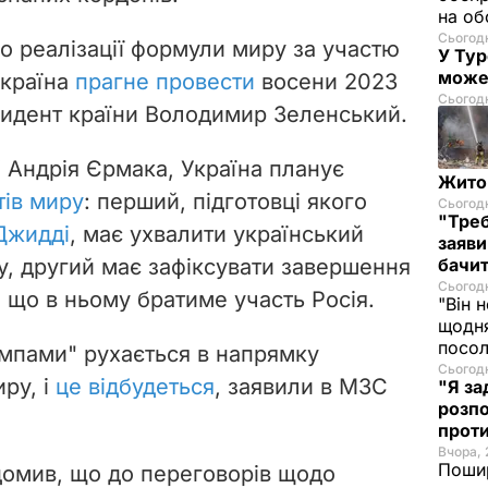
на об
Сьогодн
о реалізації формули миру за участю
У Тур
може
Україна
прагне провести
восени 2023
Сьогодн
зидент країни Володимир Зеленський.
 Андрія Єрмака, Україна планує
Житом
тів миру
: перший, підготовці якого
Сьогодн
"Треб
 Джидді
, має ухвалити український
заяви
у, другий має зафіксувати завершення
бачит
Сьогодн
 що в ньому братиме участь Росія.
"Він 
щодня
посол
мпами" рухається в напрямку
Сьогодн
ру, і
це відбудеться
, заявили в МЗС
"Я за
розпо
проти
Вчора, 
Пошир
домив, що до переговорів щодо