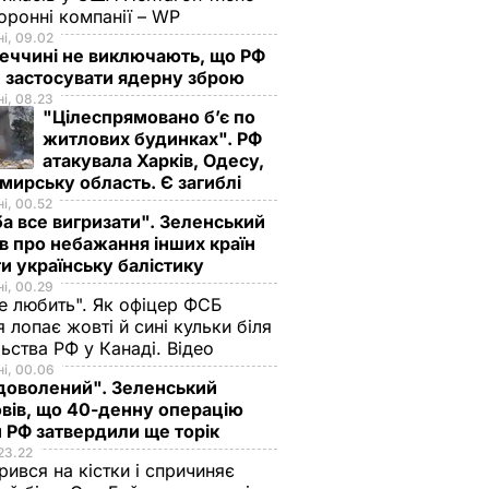
оронні компанії – WP
і, 09.02
еччині не виключають, що РФ
 застосувати ядерну зброю
і, 08.23
"Цілеспрямовано бʼє по
житлових будинках". РФ
атакувала Харків, Одесу,
ирську область. Є загиблі
і, 00.52
а все вигризати". Зеленський
в про небажання інших країн
и українську балістику
і, 00.29
не любить". Як офіцер ФСБ
 лопає жовті й сині кульки біля
ьства РФ у Канаді. Відео
і, 00.06
доволений". Зеленський
вів, що 40-денну операцію
 РФ затвердили ще торік
23.22
ився на кістки і спричиняє