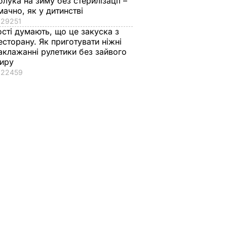
блука на зиму без стерилізації –
мачно, як у дитинстві
29251
ості думають, що це закуска з
есторану. Як приготувати ніжні
аклажанні рулетики без зайвого
иру
22459