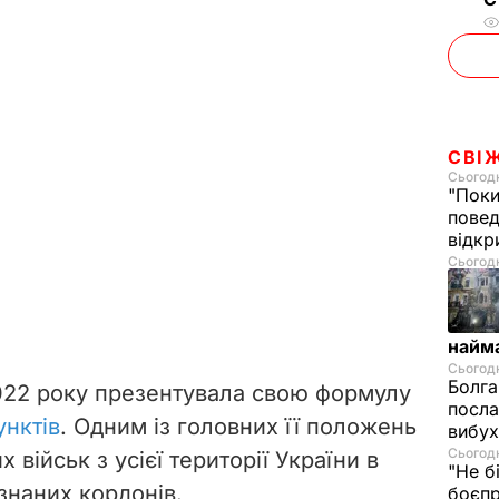
СВІ
Сьогодн
"Поки
повед
відкр
Сьогодні
найм
Сьогодн
Болга
2022 року презентувала свою формулу
посла
унктів
. Одним із головних її положень
вибух
Сьогодн
 військ з усієї території України в
"Не б
наних кордонів.
боєпр