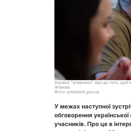
Україна "впевнено" йде до того, щоб
Жовква
Фото: president.gov.ua
У межах наступної зустрі
обговорення української
учасників. Про це в інте