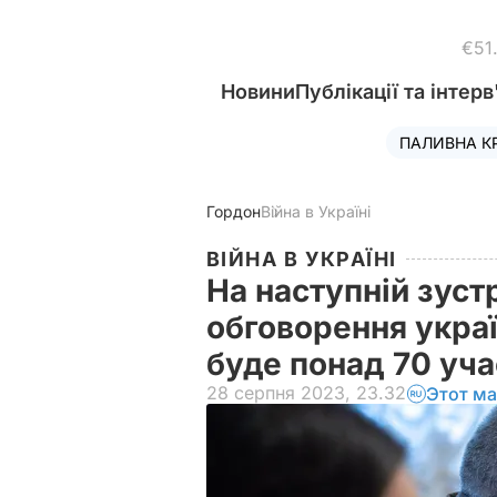
€51
Новини
Публікації та інтерв
ПАЛИВНА К
Гордон
Війна в Україні
ВІЙНА В УКРАЇНІ
На наступній зуст
обговорення укра
буде понад 70 уч
28 серпня 2023, 23.32
Этот ма