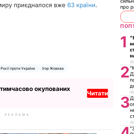
сильн
 миру приєдналося вже
63 країни
.
про р
ПОП
1
"
н
с
н
2
"
 Росії проти України
Ігор Жовква
Д
п
д
 тимчасово окупованих
Читати
3
Д
о
н
РЕКЛАМА
с
4
"