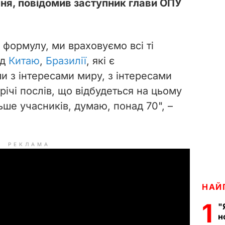
пня, повідомив заступник глави ОПУ
 формулу, ми враховуємо всі ті
ід
Китаю
,
Бразилії
, які є
и з інтересами миру, з інтересами
річі послів, що відбудеться на цьому
льше учасників, думаю, понад 70", –
РЕКЛАМА
НАЙ
1
"
н