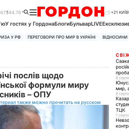
.67
$44.76
+21 КИЇВ
'ю
У гостях у Гордона
Блоги
Бульвар
LIVE
Ексклюзи
РИЗА У РФ
ПЕРЕГОВОРИ ПРО МИР В УКРАЇНІ
ВІДНОСИНИ
СВІ
Саака
росій
проб
річі послів щодо
8 серпн
Юнус
їнської формули миру
мир, 
асників – ОПУ
8 серпн
Казар
териал также можно прочитать на русском
студе
ТЦК
7 серпн
Невз
контр