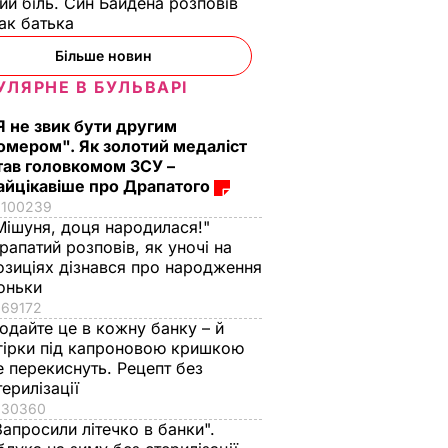
ий біль. Син Байдена розповів
ак батька
Більше новин
УЛЯРНЕ В БУЛЬВАРІ
Я не звик бути другим
омером". Як золотий медаліст
тав головкомом ЗСУ –
айцікавіше про Драпатого
100239
Мішуня, доця народилася!"
рапатий розповів, як уночі на
озиціях дізнався про народження
оньки
69172
одайте це в кожну банку – й
гірки під капроновою кришкою
е перекиснуть. Рецепт без
терилізації
30360
Запросили літечко в банки".