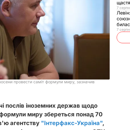
щаст
7 серпн
Левін
союзн
билас
7 серпн
 восени провести саміт формули миру, зазначив
чі послів іноземних держав щодо
 формули миру збереться понад 70
рв'ю агентству
"Інтерфакс-Україна"
,