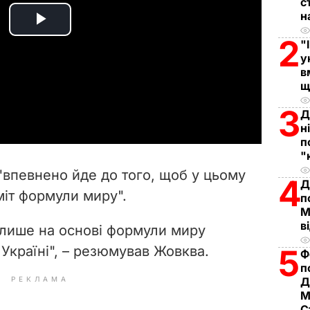
с
н
P
2
"
у
l
в
щ
a
3
Д
y
н
п
V
"
"впевнено йде до того, щоб у цьому
4
Д
i
міт формули миру".
п
М
d
в
 лише на основі формули миру
e
 Україні", – резюмував Жовква.
5
Ф
п
o
РЕКЛАМА
Д
М
С