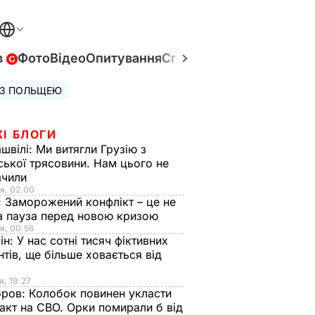
в
Фото
Відео
Опитування
Спецпроєкти
Війна в Укр
 З ПОЛЬЩЕЮ
ЖІ БЛОГИ
швілі:
Ми витягли Грузію з
ської трясовини. Нам цього не
ачили
я, 02.00
:
Заморожений конфлікт – це не
а пауза перед новою кризою
я, 00.56
ін:
У нас сотні тисяч фіктивних
нтів, ще більше ховається від
я, 19.27
оров:
Колобок повинен укласти
акт на СВО. Орки помирали б від