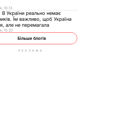
я
я, 16.13
:
В України реально немає
иків. Їм важливо, щоб Україна
я, але не перемагала
я, 15.25
Більше блогів
РЕКЛАМА