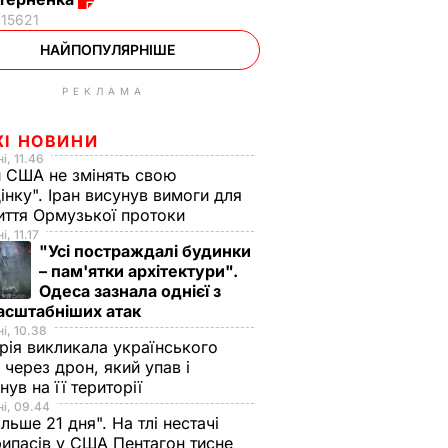
15621
НАЙПОПУЛЯРНІШЕ
РЕКЛАМА
ЖІ НОВИНИ
і, 11.46
 США не змінять свою
інку". Іран висунув вимоги для
иття Ормузької протоки
, 11.17
"Усі постраждалі будинки
– пам'ятки архітектури".
Одеса зазнала однієї з
асштабніших атак
і, 10.38
рія викликала українського
 через дрон, який упав і
нув на її території
і, 09.44
ільше 21 дня". На тлі нестачі
ипасів у США Пентагон тисне