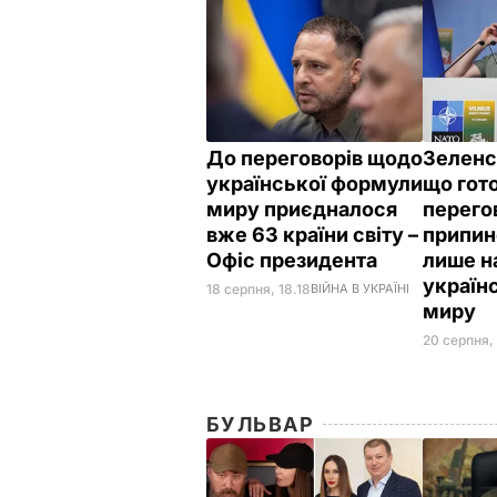
До переговорів щодо
Зеленс
української формули
що гот
миру приєдналося
перего
вже 63 країни світу –
припин
Офіс президента
лише н
україн
18 серпня, 18.18
ВІЙНА В УКРАЇНІ
миру
20 серпня,
БУЛЬВАР