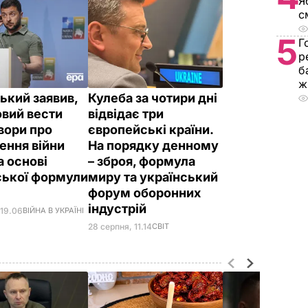
Я
с
5
Г
р
б
ж
ький заявив,
Кулеба за чотири дні
овий вести
відвідає три
вори про
європейські країни.
ення війни
На порядку денному
а основі
– зброя, формула
ської формули
миру та український
форум оборонних
індустрій
 19.06
ВІЙНА В УКРАЇНІ
28 серпня, 11.14
СВІТ