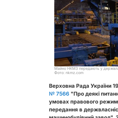
Майно НКМЗ передають у держвлас
Фото: nkmz.com
Верховна Рада України 1
№ 7566
"Про деякі питан
умовах правового режиму
передання в держвласні
машинобудівний завод". 