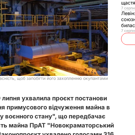
щаст
7 серпн
Левін
союзн
билас
7 серпн
ність, щоб запобігти його захопленню окупантами
9 липня ухвалила проєкт постанови
ня примусового відчуження майна в
 воєнного стану", що передбачає
сть майна ПрАТ "Новокраматорський
Законопроєкт ухвалено голосами 316