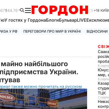
.67
$44.76
+18 КИЇВ
'ю
У гостях у Гордона
Блоги
Бульвар
LIVE
Ексклюзи
РИЗА У РФ
ПЕРЕГОВОРИ ПРО МИР В УКРАЇНІ
ВІДНОСИНИ
СВІ
Саака
росій
проб
є майно найбільшого
8 серпн
Юнус
підприємства України.
мир, 
нтував
8 серпн
Казар
ериал также можно прочитать на русском
студе
ТЦК
7 серпн
Невз
контр