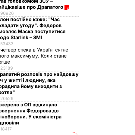
тав головкомом ЗСУ –
айцікавіше про Драпатого
90926
Ілон постійно каже: "Час
кладати угоду". Федоров
мовляє Маска поступитися
одо Starlink – ЗМІ
53433
 четвер спека в Україні сягне
вого максимуму. Коли стане
егше
23189
рапатий розповів про найдовшу
іч у житті і людину, яка
орадила йому виходити з
котла"
20529
жерело з ОП відкинуло
овернення Федорова до
іноборони. У ексміністра
ідповіли
18417