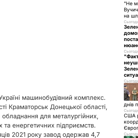
"Не м
Вучич
на ш
Сьогодн
Зеле
домо
поста
нюа
Сьогодн
"Фак
неуш
Зелен
ситу
Сьогодн
Україні машинобудівний комплекс.
днів 
сті Краматорськ Донецької області,
Сьогодн
е обладнання для металургійних,
США р
коорд
х та енергетичних підприємств.
Європ
ців 2021 року завод одержав 4,7
Сьогодн