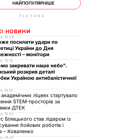
НАЙПОПУЛЯРНІШЕ
РЕКЛАМА
ЖІ НОВИНИ
і, 15.38
оже посилити удари по
етиці України до Дня
ежності – монітори
і, 15.13
мо закривати наше небо".
ський розкрив деталі
бки Україною антибалістичної
і, 15.12
 академічних ліцеях стартувало
ення STEM-просторів за
имки ДТЕК​
і, 15.01
с Білецького став лідером із
сування бойових роботів і
в – Коваленко
і, 14.47