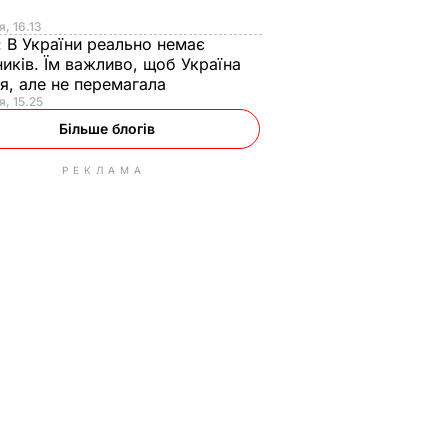
я
я, 16.13
:
В України реально немає
иків. Їм важливо, щоб Україна
я, але не перемагала
я, 15.25
Більше блогів
РЕКЛАМА