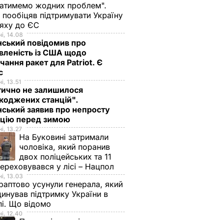
атимемо жодних проблем".
 пообіцяв підтримувати Україну
ляху до ЄС
і, 14.08
нський повідомив про
вленість із США щодо
чання ракет для Patriot. Є
нс
і, 13.51
тично не залишилося
коджених станцій".
ський заявив про непросту
ацію перед зимою
і, 13.27
На Буковині затримали
чоловіка, який поранив
двох поліцейських та 11
переховувався у лісі – Нацпол
і, 13.03
аптово усунули генерала, який
инував підтримку України в
і. Що відомо
і, 12.40