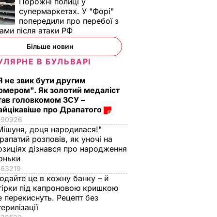
Порожні полиці у
супермаркетах. У "Форі"
попередили про перебої з
ами після атаки РФ
Більше новин
УЛЯРНЕ В БУЛЬВАРІ
Я не звик бути другим
омером". Як золотий медаліст
тав головкомом ЗСУ –
айцікавіше про Драпатого
90926
Мішуня, доця народилася!"
рапатий розповів, як уночі на
озиціях дізнався про народження
оньки
63219
одайте це в кожну банку – й
гірки під капроновою кришкою
е перекиснуть. Рецепт без
терилізації