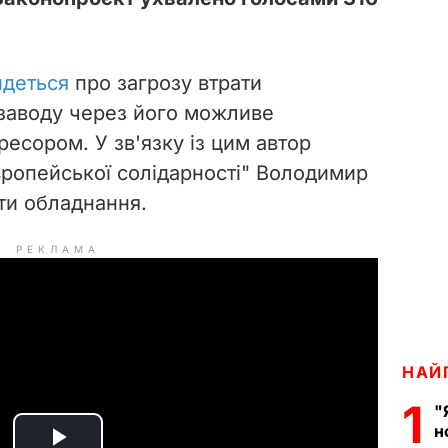
йдеться
про загрозу втрати
заводу через його можливе
есором. У зв'язку із цим автор
вропейської солідарності" Володимир
ти обладнання.
РЕКЛАМА
НАЙ
1
"
н