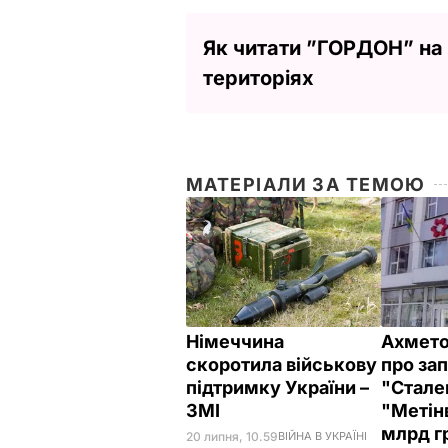
Як читати ”ГОРДОН” на
територіях
МАТЕРІАЛИ ЗА ТЕМОЮ
Німеччина
Ахмето
скоротила військову
про за
підтримку України –
"Стале
ЗМІ
"Метінв
млрд г
20 липня, 10.59
ВІЙНА В УКРАЇНІ