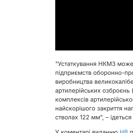
"Устаткування НКМЗ може 
підприємств оборонно-пр
виробництва великокалібе
артилерійських озброєнь (с
комплексів артилерійсько
найскорішого закриття на
стволах 122 мм", – ідеться
У коментарі виданню
НВ
п