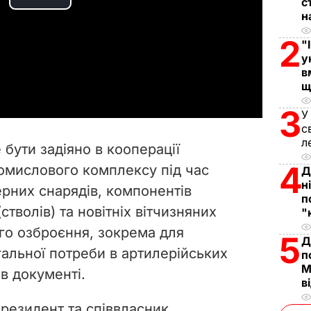
с
P
н
l
2
"
у
a
в
щ
y
3
У
с
V
л
бути задіяно в кооперації
i
4
омислового комплексу під час
Д
н
рних снарядів, компонентів
d
п
тволів) та новітніх вітчизняних
"
e
го озброєння, зокрема для
5
Д
гальної потреби в артилерійських
o
п
М
 в документі.
в
резидент та співвласник