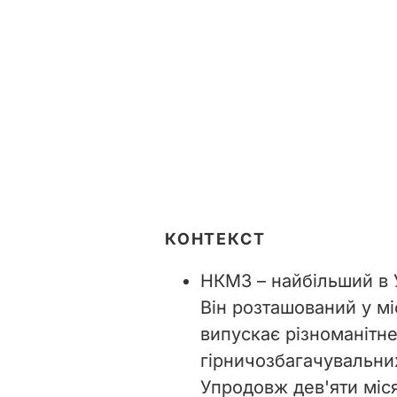
КОНТЕКСТ
НКМЗ – найбільший в 
Він розташований у мі
випускає різноманітн
гірничозбагачувальни
Упродовж дев'яти міся