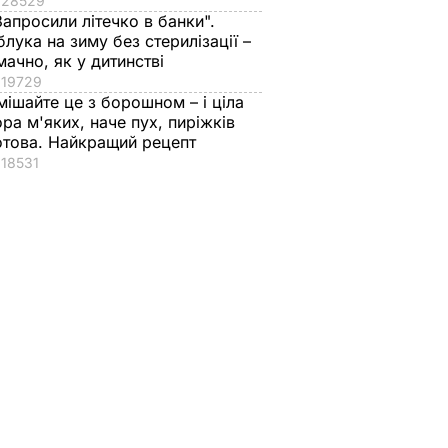
28529
Запросили літечко в банки".
блука на зиму без стерилізації –
мачно, як у дитинстві
19729
мішайте це з борошном – і ціла
ора м'яких, наче пух, пиріжків
отова. Найкращий рецепт
18531
али вже
 750
Генштаб
 В УКРАЇНІ