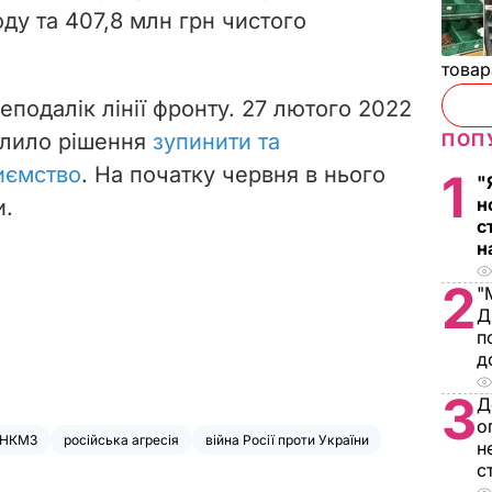
ду та 407,8 млн грн чистого
товар
подалік лінії фронту. 27 лютого 2022
алило рішення
зупинити та
ПОП
иємство
. На початку червня в нього
1
"
н
и.
с
н
2
"
Д
п
д
3
Д
о
НКМЗ
російська агресія
війна Росії проти України
н
с