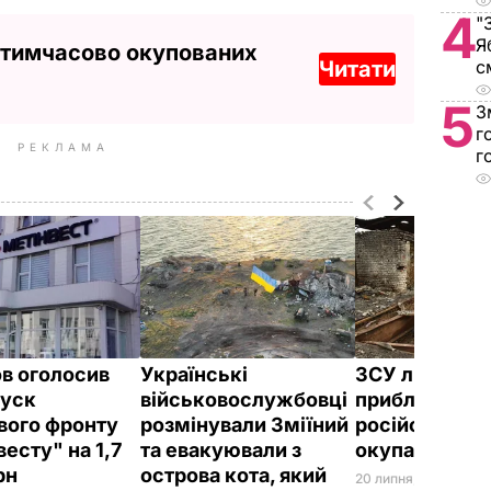
4
"
Я
 тимчасово окупованих
Читати
с
5
З
г
РЕКЛАМА
г
в оголосив
Українські
ЗСУ ліквідув
пуск
військовослужбовці
приблизно 38
вого фронту
розмінували Зміїний
російських
есту" на 1,7
та евакуювали з
окупантів – 
рн
острова кота, який
20 липня, 10.03
ВІЙНА