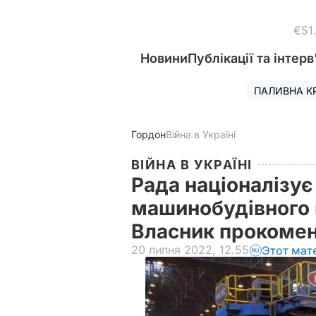
€51
Новини
Публікації та інтерв
ПАЛИВНА К
Гордон
Війна в Україні
ВІЙНА В УКРАЇНІ
Рада націоналізу
машинобудівного 
Власник прокоме
20 липня 2022, 12.55
Этот мат