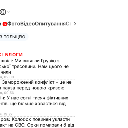
в
Фото
Відео
Опитування
Спецпроєкти
Війна в Укр
 З ПОЛЬЩЕЮ
ЖІ БЛОГИ
швілі:
Ми витягли Грузію з
ської трясовини. Нам цього не
ачили
я, 02.00
:
Заморожений конфлікт – це не
а пауза перед новою кризою
я, 00.56
ін:
У нас сотні тисяч фіктивних
нтів, ще більше ховається від
я, 19.27
оров:
Колобок повинен укласти
акт на СВО. Орки помирали б від