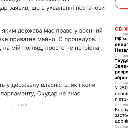
дар заявив, що в ухваленні постанови
СВІ
 з яким держава має право у воєнний
Сьогодн
яке приватне майно. Є процедура. І
РФ м
енерг
 на мій погляд, просто не потрібна",
–
Незал
Сьогодн
"Буде
Зелен
розро
зброї
Сьогодн
 у державну власність, як і коли
У 250
 парламенту, Скудар не знає.
оновл
підтр
Сьогодн
РЕКЛАМА
Корпу
засто
дроні
Сьогодн