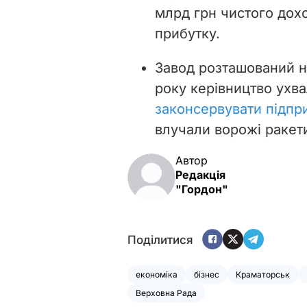
млрд грн чистого дохо
прибутку.
Завод розташований не
року керівництво ухв
законсервувати підпр
влучали ворожі ракет
Автор
Редакція
"Гордон"
Поділитися
економіка
бізнес
Краматорськ
Верховна Рада