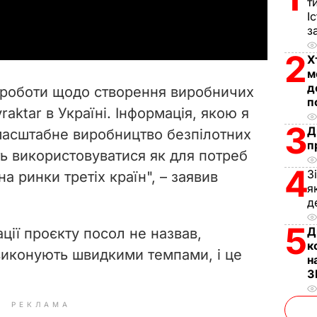
т
a
І
з
y
2
Х
V
м
д
 роботи щодо створення виробничих
п
i
aktar в Україні. Інформація, якою я
3
Д
масштабне виробництво безпілотних
d
п
уть використовуватися як для потреб
e
4
З
на ринки третіх країн", – заявив
я
o
д
5
Д
ації проєкту посол не назвав,
к
виконують швидкими темпами, і це
н
З
РЕКЛАМА