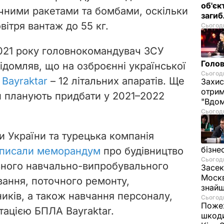
об'єк
очними ракетами та бомбами, оскільки
загиб
вітря вантаж до 55 кг.
Сьогодн
021 року головнокомандувач ЗСУ
Голов
ідомляв, що на озброєнні української
Сьогодн
 Bayraktar
– 12 літальних апаратів. Ще
Захис
отрим
и планують придбати у 2021–2022
"Вдом
Сьогодн
и України та турецька компанія
бізне
дписали меморандум
про будівництво
Сьогодн
ьного навчально-випробувального
Засек
Москв
вання, поточного ремонту,
знай
ників, а також навчання персоналу,
Сьогодн
Пожеж
тацією БПЛА Bayraktar.
шкоди