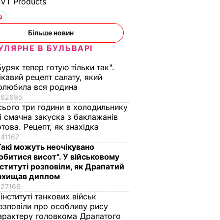
SVT Products
а
Більше новин
УЛЯРНЕ В БУЛЬВАРІ
Буряк тепер готую тільки так".
ікавий рецепт салату, який
олюбила вся родина
62695
сього три години в холодильнику
 і смачна закуска з баклажанів
отова. Рецепт, як знахідка
41167
Такі можуть неочікувано
обитися висот". У військовому
нституті розповіли, як Драпатий
ахищав диплом
27166
 інституті танкових військ
озповіли про особливу рису
арактеру головкома Драпатого