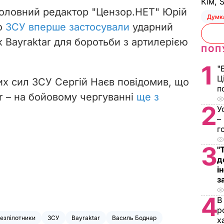
Кім, 
головний редактор "Цензор.НЕТ" Юрій
Думк
о
ЗСУ вперше застосували
ударний
 Bayraktar для боротьби з артилерією
ПОП
1
"
Ц
х сил ЗСУ Сергій Наєв повідомив, що
п
r – на бойовому чергуванні
ще з
2
У
–
г
3
"
д
і
з
4
В
р
езпілотники
ЗСУ
Bayraktar
Василь Боднар
х