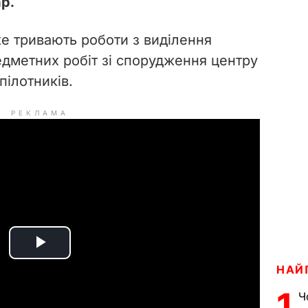
р.
е тривають роботи з виділення
едметних робіт зі спорудження центру
пілотників.
РЕКЛАМА
P
НАЙ
l
1
Ч