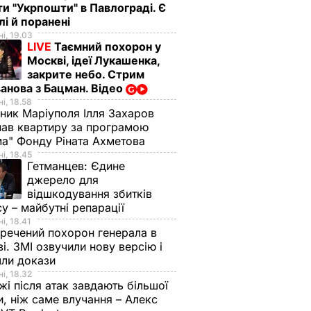
ти "Укрпошти" в Павлограді. Є
лі й поранені
і, 19.03
LIVE
Таємний похорон у
Москві, ідеї Лукашенка,
закрите небо. Стрим
анова з Бацман. Відео
і, 18.58
ник Маріуполя Ілля Захаров
ав квартиру за програмою
а" Фонду Ріната Ахметова
і, 18.45
Гетманцев:
Єдине
джерело для
відшкодування збитків
су – майбутні репарації
і, 18.41
речений похорон генерала в
і. ЗМІ озвучили нову версію і
шли докази
і, 18.32
і після атак завдають більшої
, ніж саме влучання – Алекс