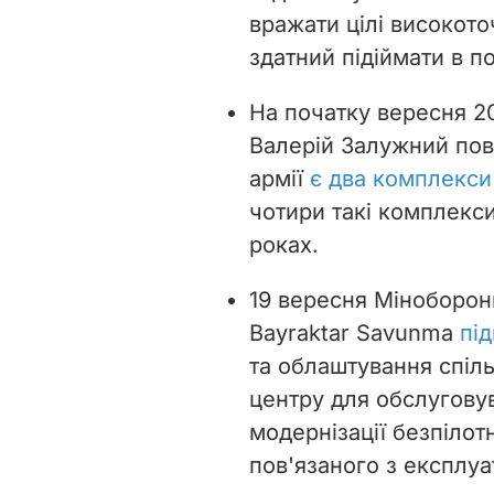
вражати цілі високот
здатний підіймати в по
На початку вересня 2
Валерій Залужний пов
армії
є два комплекси
чотири такі комплекс
роках.
19 вересня Міноборон
Bayraktar Savunma
пі
та облаштування спіл
центру для обслугову
модернізації безпілот
пов'язаного з експлуа