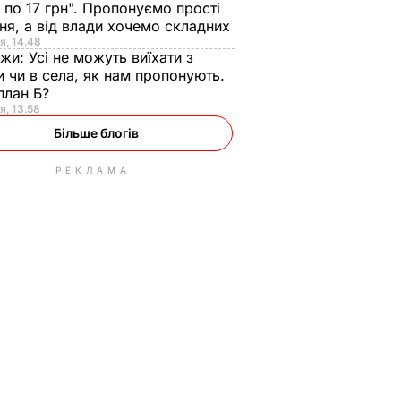
 по 17 грн". Пропонуємо прості
ня, а від влади хочемо складних
я, 14.48
нжи:
Усі не можуть виїхати з
и чи в села, як нам пропонують.
план Б?
я, 13.58
Більше блогів
РЕКЛАМА