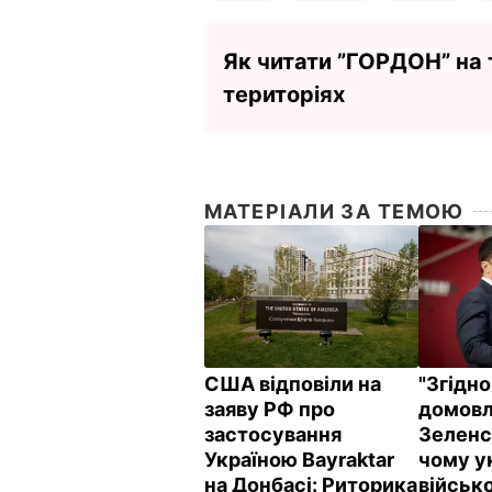
Як читати ”ГОРДОН” на
територіях
МАТЕРІАЛИ ЗА ТЕМОЮ
США відповіли на
"Згідно
заяву РФ про
домовл
застосування
Зеленс
Україною Bayraktar
чому у
на Донбасі: Риторика
військо