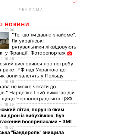
РЕКЛАМА
ЖІ НОВИНИ
і, 20.00
"Те, що їм давно знайоме".
Як українські
рятувальники ліквідовують
і у Франції. Фоторепортаж
і, 19.45
ський висловився про потребу
я ракет РФ над Україною до
 як вони залетять у Польщу
і, 19.36
ава не може чекати до
ів." Нардепка Гриб вимагає дій
у щодо Червоноградської ЦЗФ
і, 19.29
нський літак, поруч із яким
ли дрон із вибухівкою, був
нтажений боєприпасами – ЗМІ
і, 19.07
ська "Бандероль" знищила