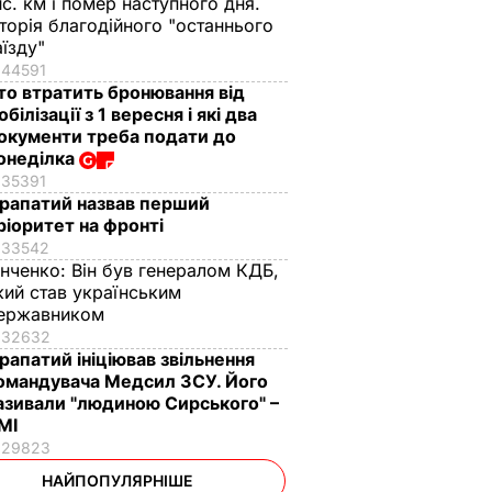
ис. км і помер наступного дня.
сторія благодійного "останнього
аїзду"
44591
то втратить бронювання від
обілізації з 1 вересня і які два
окументи треба подати до
онеділка
35391
рапатий назвав перший
ріоритет на фронті
33542
інченко:
Він був генералом КДБ,
кий став українським
ержавником
32632
рапатий ініціював звільнення
омандувача Медсил ЗСУ. Його
азивали "людиною Сирського" –
МІ
29823
НАЙПОПУЛЯРНІШЕ