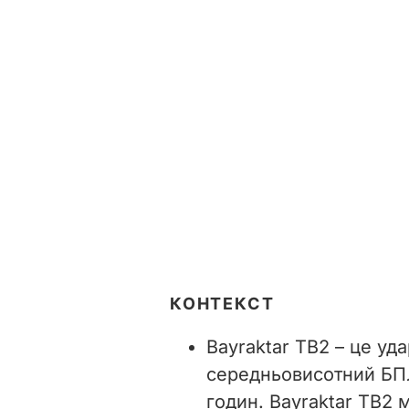
КОНТЕКСТ
Bayraktar TB2 – це у
середньовисотний БПЛ
годин. Bayraktar TB2 м