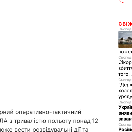
СВІ
Сьогодн
пожеж
Сьогодн
Сікор
збитт
того,
Сьогодн
"Держ
холод
уряд
Сьогодн
Украї
дарний оперативно-тактичний
вияви
зава
А з тривалістю польоту понад 12
Сьогодн
оже вести розвідувальні дії та
Росій