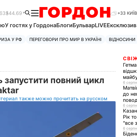
.63
$44.69
+33 КИЇВ
'ю
У гостях у Гордона
Блоги
Бульвар
LIVE
Ексклюзи
РИЗА У РФ
ПЕРЕГОВОРИ ПРО МИР В УКРАЇНІ
ВІДНОСИНИ
СВІЖ
Гетма
відшк
майбу
ь запустити повний цикл
6 серпн
Матві
aktar
до не
атериал также можно прочитать на русском
повод
6 серпн
Казан
Рік т
"все 
6 серпн
Біден