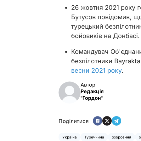
26 жовтня 2021 року 
Бутусов повідомив, щ
турецький безпілотник
бойовиків на Донбасі.
Командувач Об'єднани
безпілотники Bayrakta
весни 2021 року
.
Автор
Редакція
"Гордон"
Поділитися
Україна
Туреччина
озброєння
б