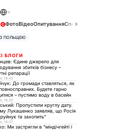
в
Фото
Відео
Опитування
Спецпроєкти
Війна в Укра
 З ПОЛЬЩЕЮ
І БЛОГИ
нцев:
Єдине джерело для
одування збитків бізнесу –
тні репарації
я, 18.45
йчук:
До громади ставляться, як
повносправних. Будете гарно
итися – пустимо воду в басейн
я, 16.30
ський:
Пропустили круглу дату.
ому Лукашенко заявляв, що Росія
зруйнує та захопить"
я, 16.07
ко:
Ми застрягли в "міндічгейті і