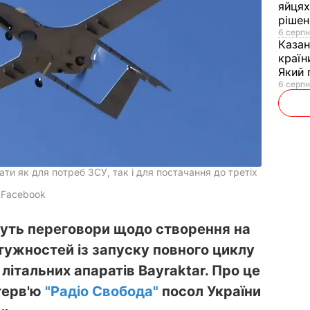
яйцях
рішен
6 серпн
Каза
країн
Який 
6 серпн
ати як для потреб ЗСУ, так і для постачання до третіх
/ Facebook
дуть переговори щодо створення на
отужностей із запуску повного циклу
літальних апаратів Bayraktar. Про це
терв'ю
"Радіо Свобода"
посол України