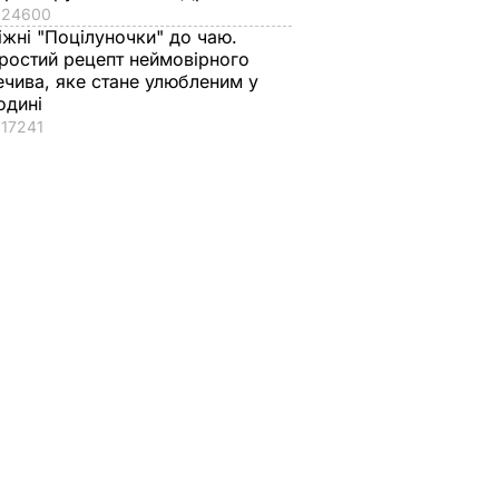
24600
іжні "Поцілуночки" до чаю.
ростий рецепт неймовірного
ечива, яке стане улюбленим у
одині
17241