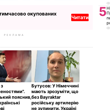
5
Н
П
 тимчасово окупованих
Читати
п
р
РЕКЛАМА
 з
Бутусов:
У Німеччині
еностями".
мають зрозуміти, що
ький пояснив,
без Bayraktar
країнські
російську артилерію
ві
не зупинити. Україні