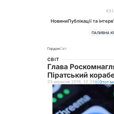
€51
Новини
Публікації та інтерв
ПАЛИВНА К
Гордон
Світ
СВІТ
Глава Роскомнагл
Піратський кораб
23 вересня 2019, 22.33
Этот м