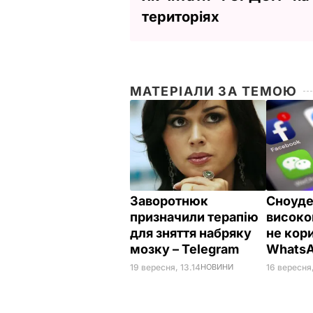
територіях
МАТЕРІАЛИ ЗА ТЕМОЮ
Заворотнюк
Сноуде
призначили терапію
високо
для зняття набряку
не кор
мозку – Telegram
WhatsA
19 вересня, 13.14
НОВИНИ
16 вересня