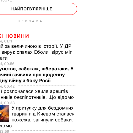
НАЙПОПУЛЯРНІШЕ
РЕКЛАМА
ЖІ НОВИНИ
, 01.11
й за величиною в історії. У ДР
 вирує спалах Еболи, вірус міг
вати
і, 00.56
нство, саботаж, кібератаки. У
чині заявили про щоденну
дну війну з боку Росії
і, 00.42
ії розпочалася хвиля арештів
ників безпілотників. Що відомо
і, 00.38
У притулку для бездомних
тварин під Києвом сталася
пожежа, загинули собаки.
ідомо
23.59