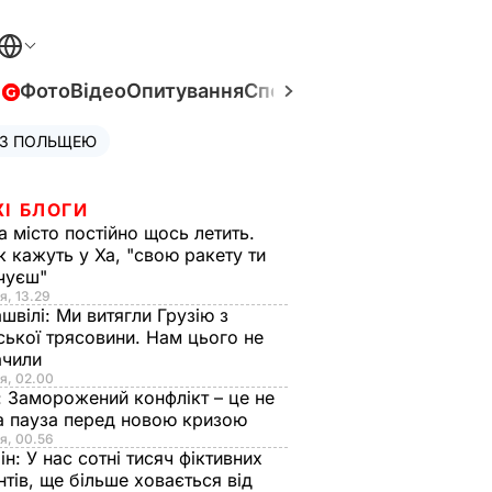
в
Фото
Відео
Опитування
Спецпроєкти
Війна в Укра
 З ПОЛЬЩЕЮ
ЖІ БЛОГИ
а місто постійно щось летить.
к кажуть у Ха, "свою ракету ти
очуєш"
я, 13.29
швілі:
Ми витягли Грузію з
ської трясовини. Нам цього не
ачили
я, 02.00
:
Заморожений конфлікт – це не
а пауза перед новою кризою
я, 00.56
ін:
У нас сотні тисяч фіктивних
нтів, ще більше ховається від