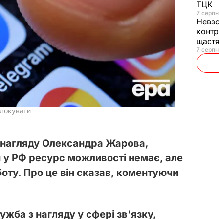
ТЦК
7 серпн
Невз
контр
щаст
7 серпн
локувати
мнагляду Олександра Жарова,
 у РФ ресурс можливості немає, але
оту. Про це він сказав, коментуючи
жба з нагляду у сфері зв'язку,