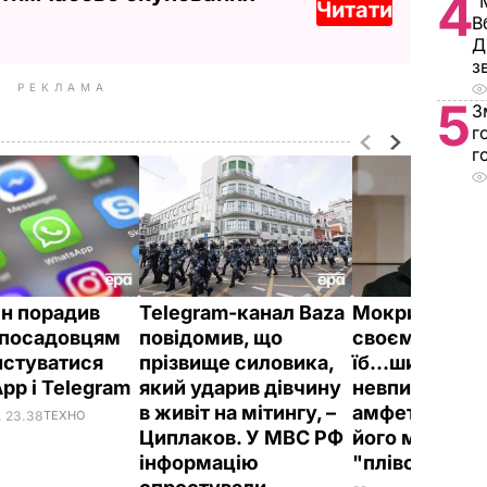
4
"
Читати
В
Д
з
РЕКЛАМА
5
З
г
г
н порадив
Telegram-канал Baza
Мокрик:
Порт
посадовцям
повідомив, що
своєму Teleg
истуватися
прізвище силовика,
їб...шить із
pp і Telegram
який ударив дівчину
невпинністю 
в живіт на мітингу, –
амфетаміні. І
, 23.38
ТЕХНО
Циплаков. У МВС РФ
його мовчан
інформацію
"плівок Вовк