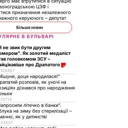
ерго має втрутитися в ситуацію
воноградською ЦЗФ і
тися призначення незалежного
ражного керуючого – депутат
Більше новин
УЛЯРНЕ В БУЛЬВАРІ
Я не звик бути другим
омером". Як золотий медаліст
тав головкомом ЗСУ –
айцікавіше про Драпатого
104467
Мішуня, доця народилася!"
рапатий розповів, як уночі на
озиціях дізнався про народження
оньки
70714
Запросили літечко в банки".
блука на зиму без стерилізації –
мачно, як у дитинстві
33627