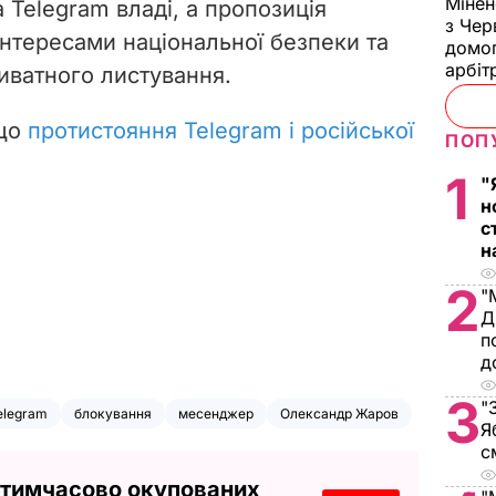
Мінен
 Telegram владі, а пропозиція
з Чер
нтересами національної безпеки та
домог
арбіт
иватного листування.
 що
протистояння Telegram і російської
ПОП
1
"
н
с
н
2
"
Д
п
д
3
"
elegram
блокування
месенджер
Олександр Жаров
Я
с
 тимчасово окупованих