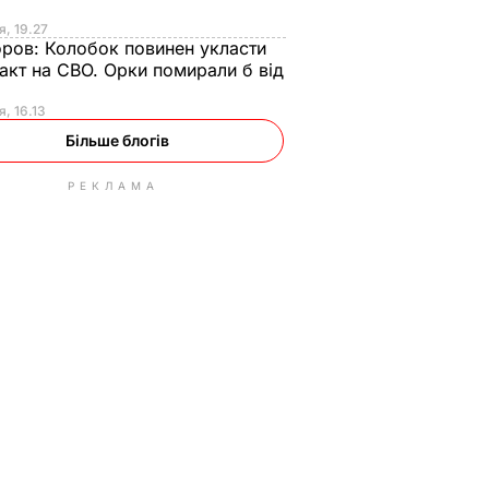
я, 19.27
оров:
Колобок повинен укласти
акт на СВО. Орки помирали б від
я
я, 16.13
Більше блогів
РЕКЛАМА