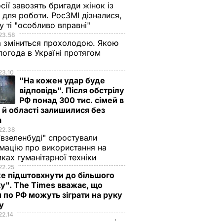
сії завозять бригади жінок із
для роботи. РосЗМІ дізналися,
у ті "особливо вправні"
23.58
 зміниться прохолодою. Якою
погода в Україні протягом
я
23.10
"На кожен удар буде
відповідь". Після обстрілу
РФ понад 300 тис. сімей в
 й області залишилися без
а
22.38
ївзеленбуді" спростували
мацію про використання на
ках гуманітарної техніки
22.25
е підштовхнути до більшого
у". The Times вважає, що
 по РФ можуть зіграти на руку
ну
22.14