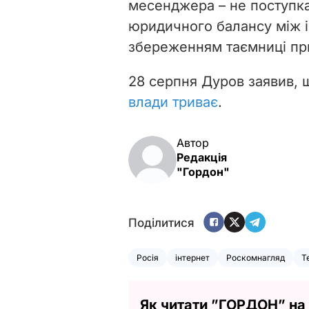
месенджера – не поступка
юридичного балансу між і
збереженням таємниці пр
28 серпня Дуров заявив,
влади триває
.
Автор
Редакція
"Гордон"
Поділитися
Росія
інтернет
Роскомнагляд
T
Як читати ”ГОРДОН” на