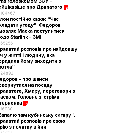
тав головкомом ЗСУ –
айцікавіше про Драпатого
104467
Ілон постійно каже: "Час
кладати угоду". Федоров
мовляє Маска поступитися
одо Starlink – ЗМІ
65256
рапатий розповів про найдовшу
іч у житті і людину, яка
орадила йому виходити з
котла"
24892
едоров – про шанси
овернутися на посаду,
рапатого, Хмару, переговори з
аском. Головне зі стріма
терненка
16080
Запалю там кубинську сигару".
рапатий розповів про свою
рію з початку війни
13972