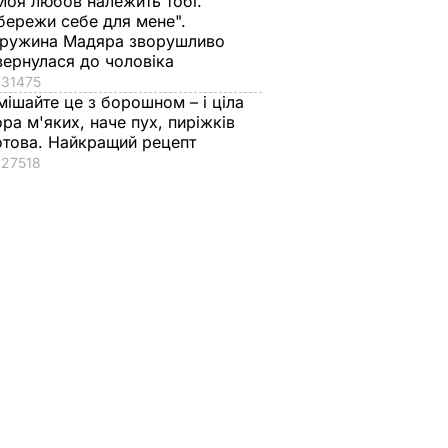
Моя любов належить тобі.
бережи себе для мене".
ружина Мадяра зворушливо
вернулася до чоловіка
31475
мішайте це з борошном – і ціла
ора м'яких, наче пух, пиріжків
отова. Найкращий рецепт
27518
нов у
Офіс президента
ram
України запустив
свій Telegram-канал
бота на
9 липня, 13.45
ПОЛІТИКА
нтригує
ня щодо
а"