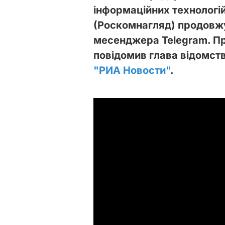
інформаційних технологій
(Роскомнагляд) продовж
месенджера Telegram. Пр
повідомив глава відомс
"РИА Новости"
.