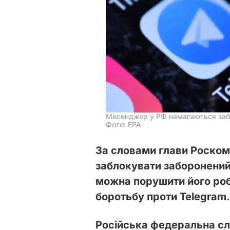
Месенджер у РФ намагаються заб
Фото: ЕРА
За словами глави Роско
заблокувати заборонений
можна порушити його роб
боротьбу проти Telegram.
Російська федеральна слу