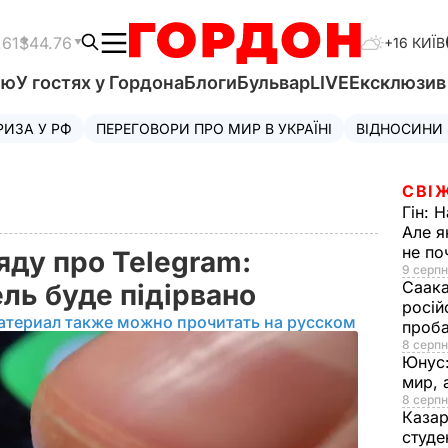
.61
$44.76
+16 КИЇВ
'ю
У гостях у Гордона
Блоги
Бульвар
LIVE
Ексклюзи
РИЗА У РФ
ПЕРЕГОВОРИ ПРО МИР В УКРАЇНІ
ВІДНОСИНИ
СВІ
Гін:
Н
Але я
не п
яду про Telegram:
9 серпн
Саака
ель буде підірвано
росій
атериал также можно прочитать на русском
проб
8 серпн
Юнус
мир, 
8 серпн
Казар
студе