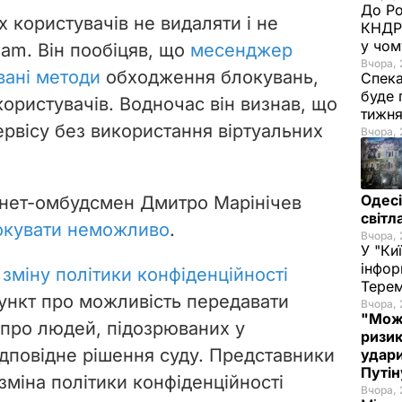
До Ро
 користувачів не видаляти і не
КНДР 
у чом
am. Він пообіцяв, що
месенджер
Вчора, 
вані методи
обходження блокувань,
Спека
буде 
 користувачів. Водночас він визнав, що
тижн
ервісу без використання віртуальних
Вчора, 
Одесі
ернет-омбудсмен Дмитро Марінічев
світл
окувати неможливо
.
Вчора, 
У "Ки
інфор
 зміну політики конфіденційності
Терем
пункт про можливість передавати
Вчора, 
"Мож
про людей, підозрюваних у
ризик
ідповідне рішення суду. Представники
удари
Путі
зміна політики конфіденційності
Вчора, 