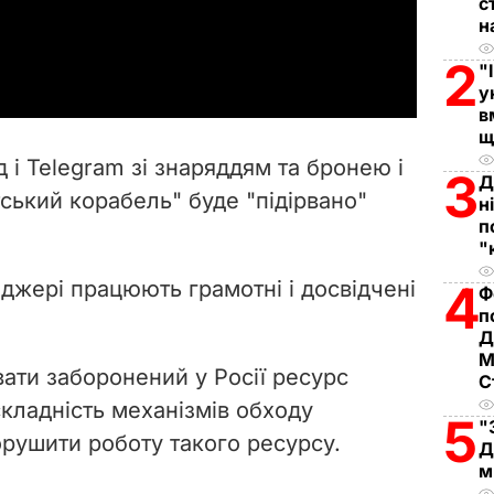
с
н
a
2
"
y
у
в
V
щ
 і Telegram зі знаряддям та бронею і
3
Д
i
ський корабель" буде "підірвано"
н
п
d
"
e
джері працюють грамотні і досвідчені
4
Ф
п
o
Д
М
вати заборонений у Росії ресурс
С
кладність механізмів обходу
5
"
рушити роботу такого ресурсу.
Д
м