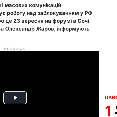
 і масових комунікацій
ує роботу над заблокуванням у РФ
о це 23 вересня на форумі в Сочі
тва Олександр Жаров, інформують
РЕКЛАМА
НАЙ
P
1
"
н
l