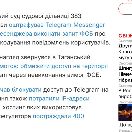
ий суд судової дільниці 383
кви
оштрафував Telegram Messenger
месенджера виконати запит ФСБ
про
СВІ
Сьогодні
екодування повідомлень користувачів.
Други
Конго
мнагляд звернувся в Таганський
муту
Сьогодн
могою обмежити доступ на території
Шпигу
Німеч
am через невиконання вимог ФСБ.
гібри
Сьогодн
чав блокувати
доступ до Telegram на
У Рос
вироб
ання також
потрапили IP-адреси
Сьогодн
, хостинг яких використовує
 регулятора
постраждали 400
Що в
Вчора, 