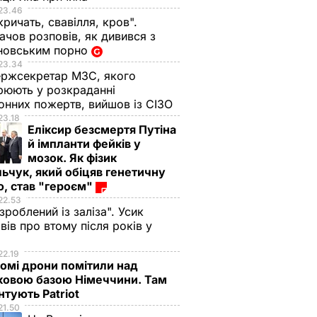
23.46
кричать, свавілля, кров".
чов розповів, як дивився з
новським порно
23.34
ржсекретар МЗС, якого
рюють у розкраданні
онних пожертв, вийшов із СІЗО
23.18
Еліксир безсмертя Путіна
й імпланти фейків у
мозок. Як фізик
ьчук, який обіцяв генетичну
, став "героєм"
22.53
 зроблений із заліза". Усик
вів про втому після років у
і
22.19
омі дрони помітили над
ковою базою Німеччини. Там
тують Patriot
21.50