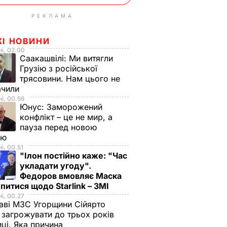
РЕКЛАМА
ЖІ НОВИНИ
і, 02.00
Саакашвілі:
Ми витягли
Грузію з російської
трясовини. Нам цього не
ачили
і, 00.56
Юнус:
Заморожений
конфлікт – це не мир, а
пауза перед новою
ою
і, 00.51
"Ілон постійно каже: "Час
укладати угоду".
Федоров вмовляє Маска
питися щодо Starlink – ЗМІ
і, 00.27
аві МЗС Угорщини Сійярто
загрожувати до трьох років
иці. Яка причина