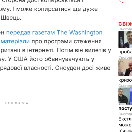
ому. І може копирсатися ще дуже
в Швець.
СВІ
Сьогодн
ен
передав газетам The Washington
і матеріали
про програми стеження
танії в інтернеті. Потім він вилетів у
проб
Сьогодн
ву.
У США його обвинувачують у
урядової власності. Сноуден досі живе
криз
Сьогодн
РЕКЛАМА
посту
Сьогодн
Ексгл
може 
в'язн