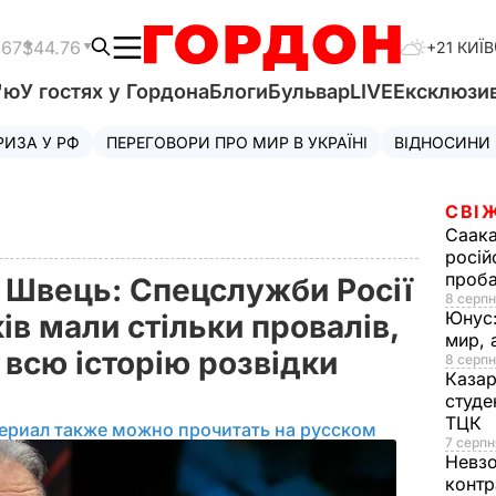
.67
$44.76
+21 КИЇВ
'ю
У гостях у Гордона
Блоги
Бульвар
LIVE
Ексклюзи
РИЗА У РФ
ПЕРЕГОВОРИ ПРО МИР В УКРАЇНІ
ВІДНОСИНИ
СВІ
Саака
росій
проб
 Швець: Спецслужби Росії
8 серпн
Юнус
ів мали стільки провалів,
мир, 
 всю історію розвідки
8 серпн
Казар
студе
ТЦК
ериал также можно прочитать на русском
7 серпн
Невз
контр