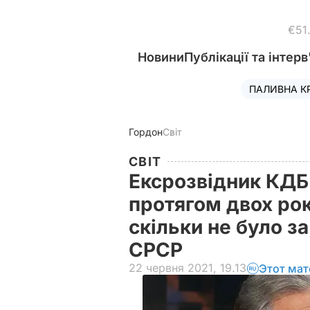
€51
Новини
Публікації та інтерв
ПАЛИВНА К
Гордон
Світ
СВІТ
Ексрозвідник КДБ
протягом двох рок
скільки не було за
СРСР
22 червня 2021, 19.13
Этот мат