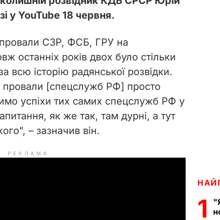
, колишній розвідник КДБ СРСР Юрій
і у YouTube 18 червня.
провали СЗР, ФСБ, ГРУ на
вж останніх років двох було стільки
за всю історію радянської розвідки.
ці провали [спецслужб РФ] просто
имо успіхи тих самих спецслужб РФ у
апитання, як же так, там дурні, а тут
ого", – зазначив він.
РЕКЛАМА
НАЙ
1
"
н