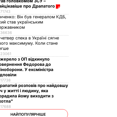
тав головкомом ЗСУ –
айцікавіше про Драпатого
71743
інченко:
Він був генералом КДБ,
кий став українським
ержавником
36636
 четвер спека в Україні сягне
вого максимуму. Коли стане
егше
23061
жерело з ОП відкинуло
овернення Федорова до
іноборони. У ексміністра
ідповіли
17738
рапатий розповів про найдовшу
іч у житті і людину, яка
орадила йому виходити з
котла"
17688
НАЙПОПУЛЯРНІШЕ