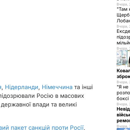
Вчора, 
"Там 
Щерба
Лоба
Вчора, 
Ексде
підоз
мільй
Вчора, 
Ковал
зброю
Вчора, 
я
,
Нідерланди
,
Німеччина
та інші
"Я не
розпо
підозрювали
Росію в
масових
бокс
 державної влади та великі
Вчора, 
Невід
війсь
ремон
Вчора, 
овий пакет санкцій проти Росії
,