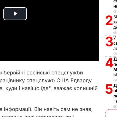
с
н
2
З
P
я
д
l
3
У
a
с
л
y
4
Д
п
V
М
кібервійні російські спецслужби
в
i
рацівнику спецслужб США
Едварду
5
Д
, куди і навіщо їде", вважає
колишній
d
н
п
e
"
 інформації. Він навіть сам не знав,
o
 сторона досі копирсається і