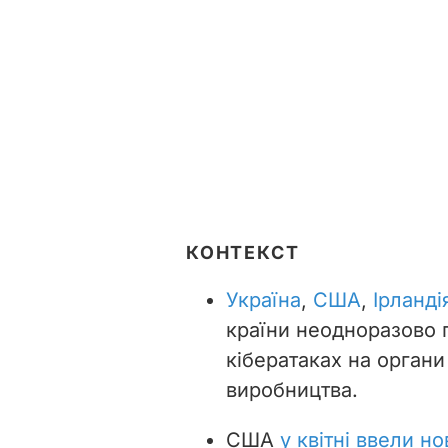
КОНТЕКСТ
Україна
,
США
,
Ірланді
країни
неодноразово 
кібератаках на органи
виробництва.
США
у квітні ввели н