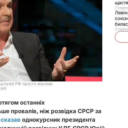
щаст
7 серпн
Левін
союзн
билас
7 серпн
ецслужб РФ просто жахливі
.com
отягом останніх
ьше провалів, ніж розвідка СРСР за
е
сказав
однокурсник президента