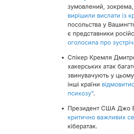
зумовлений, зокрема, 
вирішили вислати із кр
посольства у Вашингто
є представники росій
оголосила про зустріч
Спікер Кремля Дмитро
хакерських атак багат
звинувачують у цьому 
інші країни
відмовитис
психозу"
.
Президент США Джо Б
критично важливих се
кібератак.