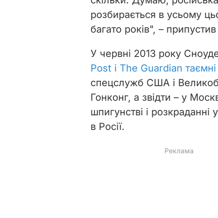
розбирається в усьому ць
багато років", – припусти
У червні 2013 року Сноуд
Post і The Guardian таємн
спецслужб США і Великобри
Гонконг, а звідти – у Моск
шпигунстві і розкраданні 
в Росії.