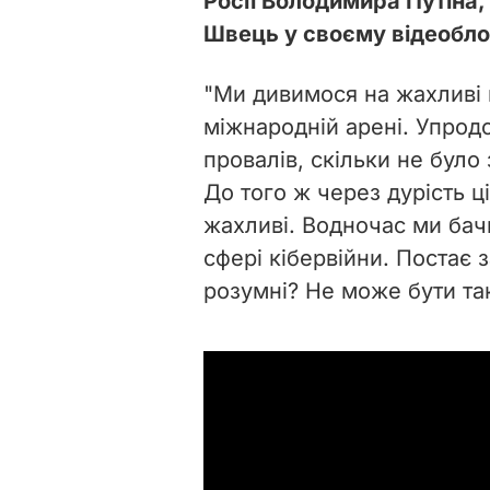
Росії Володимира Путіна
Швець у своєму відеоблоз
"Ми дивимося на жахливі 
міжнародній арені. Упродо
провалів, скільки не було 
До того ж через дурість 
жахливі. Водночас ми бач
сфері кібервійни. Постає з
розумні? Не може бути так