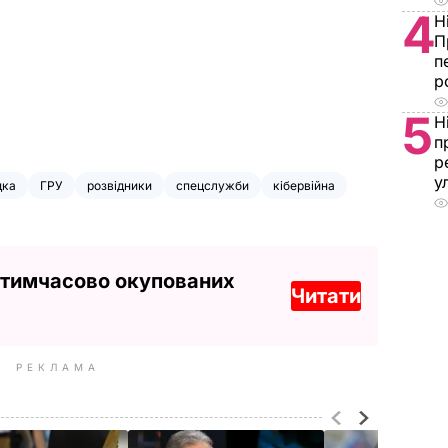
4
Н
П
п
р
5
Н
п
р
у
дка
ГРУ
розвідники
спецслужби
кібервійна
 тимчасово окупованих
Читати
РЕКЛАМА