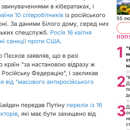
звинуваченнями в кібератаках, і
аїни 10 співробітників
із російського
55 л
ні. За даними Білого дому, серед них
ських спецслужб.
Росія 16 квітня
ПОП
ні санкції проти США
.
1
"
н
 Пєсков заявляв, що в разі
с
о країн "за настановою відразу ж
н
Російську Федерацію", і закликав
2
"
я від "масового антиросійського
Д
п
д
айден передав Путіну
перелік із 16
3
Д
о
кторів
, які має бути захищено від
н
с