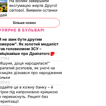
На Волині завершили
ексгумацію жертв Другої
світової. Виявили останки
юдей
Більше новин
УЛЯРНЕ В БУЛЬВАРІ
Я не звик бути другим
омером". Як золотий медаліст
тав головкомом ЗСУ –
айцікавіше про Драпатого
71743
Мішуня, доця народилася!"
рапатий розповів, як уночі на
озиціях дізнався про народження
оньки
55123
одайте це в кожну банку – й
гірки під капроновою кришкою
е перекиснуть. Рецепт без
терилізації