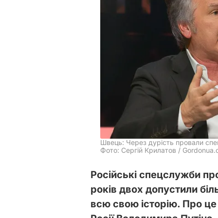
Швець: Через дурість провали сп
Фото: Сергій Крилатов / Gordonua
Російські спецслужби пр
років двох допустили біл
всю свою історію. Про ц