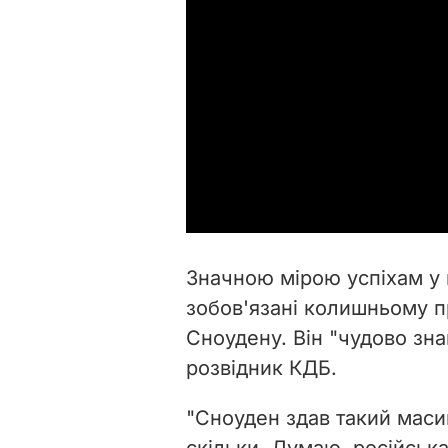
Значною мірою успіхам у 
зобов'язані
колишньому п
Сноудену. Він "чудово знав
розвідник КДБ.
"Сноуден здав такий масив
скільки. Думаю, російська