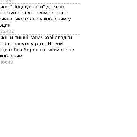
24394
іжні "Поцілуночки" до чаю.
ростий рецепт неймовірного
ечива, яке стане улюбленим у
одині
22402
іжні й пишні кабачкові оладки
росто тануть у роті. Новий
ецепт без борошна, який стане
любленим
16649