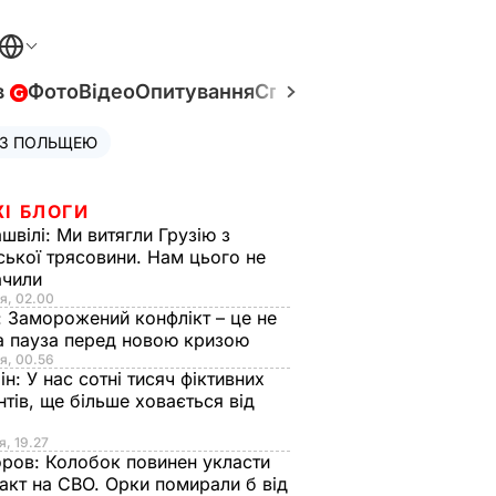
в
Фото
Відео
Опитування
Спецпроєкти
Війна в Укр
 З ПОЛЬЩЕЮ
ЖІ БЛОГИ
швілі:
Ми витягли Грузію з
ської трясовини. Нам цього не
ачили
я, 02.00
:
Заморожений конфлікт – це не
а пауза перед новою кризою
я, 00.56
ін:
У нас сотні тисяч фіктивних
нтів, ще більше ховається від
я, 19.27
оров:
Колобок повинен укласти
акт на СВО. Орки помирали б від