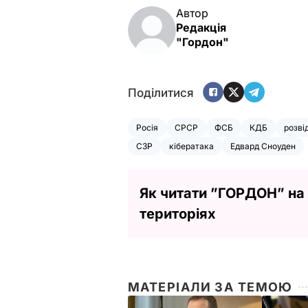
Автор
Редакція
"Гордон"
Поділитися
Росія
СРСР
ФСБ
КДБ
розві
СЗР
кібератака
Едвард Сноуден
Як читати ”ГОРДОН” на
територіях
МАТЕРІАЛИ ЗА ТЕМОЮ