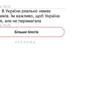
я
я, 16.13
:
В України реально немає
иків. Їм важливо, щоб Україна
я, але не перемагала
я, 15.25
Більше блогів
РЕКЛАМА