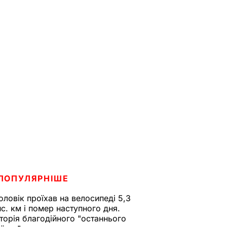
ПОПУЛЯРНІШЕ
оловік проїхав на велосипеді 5,3
ис. км і помер наступного дня.
сторія благодійного "останнього