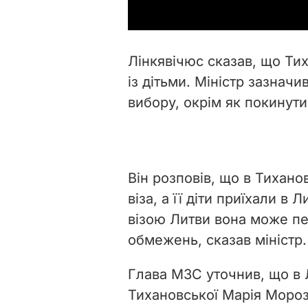
Лінкявічюс сказав, що Ти
із дітьми. Міністр зазначи
вибору, окрім як покинути
Він розповів, що в Тихано
віза, а її діти приїхали в
візою Литви вона може пер
обмежень, сказав міністр.
Глава МЗС уточнив, що в Л
Тихановської Марія Мороз 