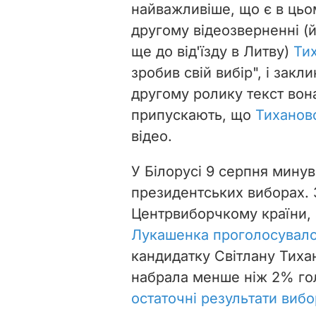
найважливіше, що є в цьо
другому відеозверненні (
ще до від'їзду в Литву)
Ти
зробив свій вибір", і закл
другому ролику текст вон
припускають, що
Тиханов
відео.
У Білорусі 9 серпня мину
президентських виборах. 
Центрвиборчкому країни,
Лукашенка проголосувал
кандидатку Світлану Тиха
набрала менше ніж 2% гол
остаточні результати вибо