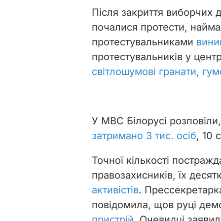
Після закриття виборчих д
почалися протести, наймас
протестувальниками
вини
протестувальників у цент
світлошумові гранати, гум
У МВС Білорусі розповіли,
затримано 3 тис. осіб
, 10
Точної кількості постражд
правозахисників, їх десятк
активістів
. Прессекретарк
повідомила, що
в руці дем
пристрій
. Очевидці заяви