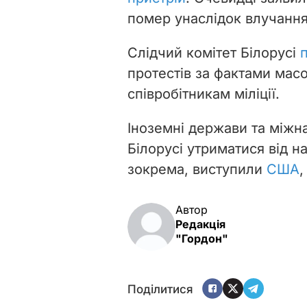
помер унаслідок влучання
Слідчий комітет Білорусі
протестів за фактами мас
співробітникам міліції.
Іноземні держави та міжна
Білорусі утриматися від н
зокрема, виступили
США
,
Автор
Редакція
"Гордон"
Поділитися