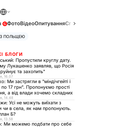
в
Фото
Відео
Опитування
Спецпроєкти
Війна в Укр
 З ПОЛЬЩЕЮ
ЖІ БЛОГИ
ський:
Пропустили круглу дату.
ому Лукашенко заявляв, що Росія
зруйнує та захопить"
я, 16.07
ко:
Ми застрягли в "міндічгейті і
 по 17 грн". Пропонуємо прості
ня, а від влади хочемо складних
я, 14.48
нжи:
Усі не можуть виїхати з
и чи в села, як нам пропонують.
план Б?
я, 13.58
р:
Ми можемо подбати про себе