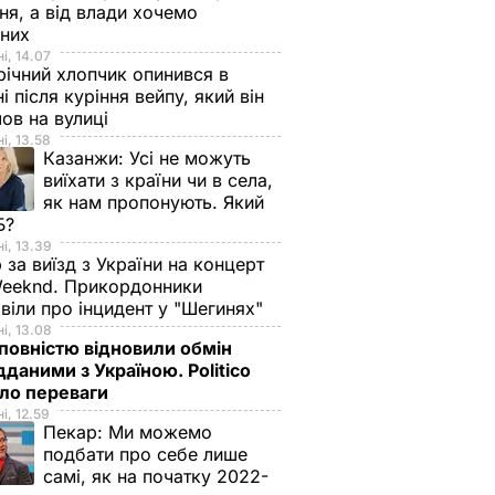
ня, а від влади хочемо
дних
і, 14.07
ічний хлопчик опинився в
ні після куріння вейпу, який він
ов на вулиці
і, 13.58
Казанжи:
Усі не можуть
виїхати з країни чи в села,
як нам пропонують. Який
Б?
і, 13.39
 за виїзд з України на концерт
eeknd. Прикордонники
віли про інцидент у "Шегинях"
і, 13.08
овністю відновили обмін
дданими з Україною. Politico
ало переваги
і, 12.59
Пекар:
Ми можемо
подбати про себе лише
самі, як на початку 2022-