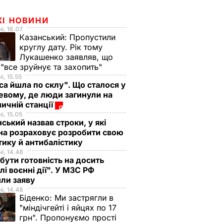
ЖІ НОВИНИ
і, 16.07
Казанський:
Пропустили
круглу дату. Рік тому
Лукашенко заявляв, що
 "все зруйнує та захопить"
і, 15.55
са йшла по склу". Що сталося у
евому, де люди загинули на
ничній станції
і, 15.05
ський назвав строки, у які
на розраховує розробити свою
тику й антибалістику
і, 14.48
бути готовність на досить
лі воєнні дії". У МЗС РФ
или заяву
і, 14.48
Біденко:
Ми застрягли в
"міндічгейті і яйцях по 17
грн". Пропонуємо прості