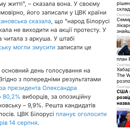
му житті
",
–
сказала вона. У своєму
рішен
скла
ймовірно, його записали у ЦВК країни
Сьогодн
Семир
хановська
сказала
, що "народ Білорусі
лікар
икала не виходити на акції протесту.
У
знайш
Сьогодн
а
читала з аркуша.
У штабі
ську могли змусити
записати це
план 
Сьогодн
Хабар
в основний день голосування на
The W
Згідно з попередніми результатами
розпо
за президента Олександра
Сьогодн
США п
о 80,2%
виборців, за опозиційну
розві
назв
новську – 9,9%.
Решта кандидатів
Сьогодн
осів.
ЦВК Білорусі
планує оголосити
рів 14 серпня
.