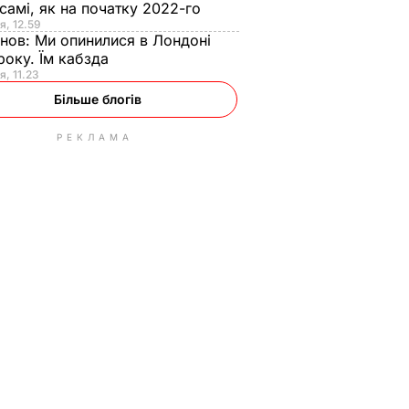
самі, як на початку 2022-го
я, 12.59
анов:
Ми опинилися в Лондоні
року. Їм кабзда
я, 11.23
Більше блогів
РЕКЛАМА