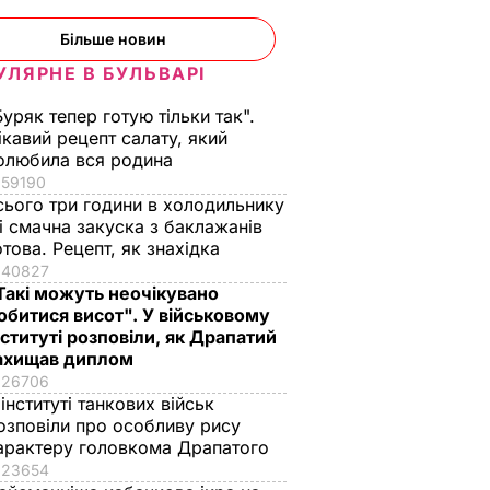
Більше новин
УЛЯРНЕ В БУЛЬВАРІ
Буряк тепер готую тільки так".
ікавий рецепт салату, який
олюбила вся родина
59190
сього три години в холодильнику
 і смачна закуска з баклажанів
отова. Рецепт, як знахідка
40827
Такі можуть неочікувано
обитися висот". У військовому
нституті розповіли, як Драпатий
ахищав диплом
26706
 інституті танкових військ
озповіли про особливу рису
арактеру головкома Драпатого
23654