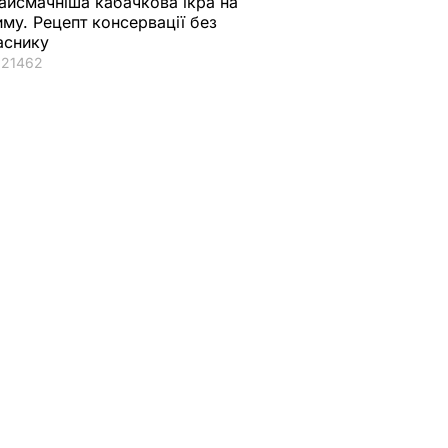
айсмачніша кабачкова ікра на
иму. Рецепт консервації без
аснику
21462