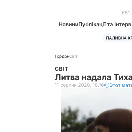
€51
Новини
Публікації та інтерв
ПАЛИВНА К
Гордон
Світ
СВІТ
Литва надала Тих
11 серпня 2020, 18.16
Этот мат