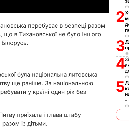
з
y
2
Х
V
м
д
хановська перебуває в безпеці разом
п
i
в, що в Тихановської не було іншого
3
Д
 Білорусь.
d
п
e
4
З
я
o
д
вської була національна литовська
5
 Литву ще раніше. За національною
Д
к
ебувати у країні один рік без
н
–
итву приїхала і глава штабу
разом із дітьми.