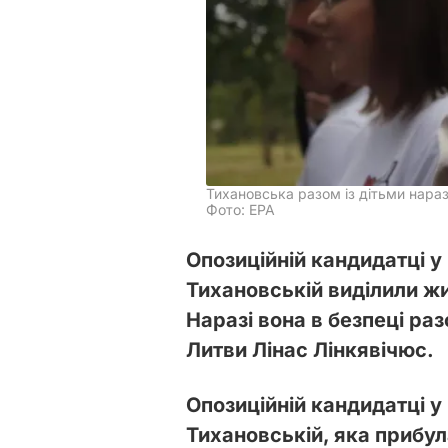
Тихановська разом із дітьми нараз
Фото: EPA
Опозиційній кандидатці у
Тихановській виділили жи
Наразі вона в безпеці раз
Литви Лінас Лінкявічюс.
Опозиційній кандидатці у
Тихановській, яка прибул