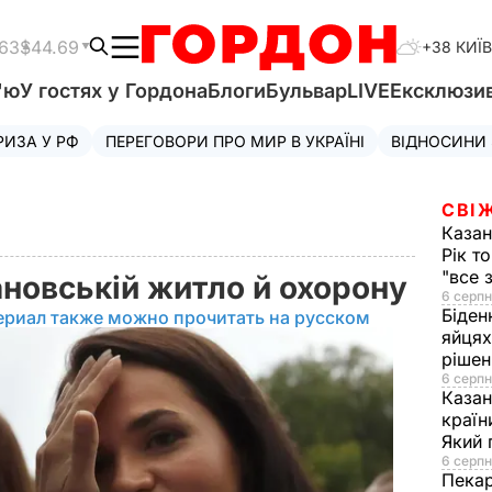
.63
$44.69
+38 КИЇВ
'ю
У гостях у Гордона
Блоги
Бульвар
LIVE
Ексклюзи
РИЗА У РФ
ПЕРЕГОВОРИ ПРО МИР В УКРАЇНІ
ВІДНОСИНИ
СВІ
Казан
Рік т
"все 
ановській житло й охорону
6 серпн
Біден
ериал также можно прочитать на русском
яйцях
рішен
6 серпн
Каза
країн
Який 
6 серпн
Пека