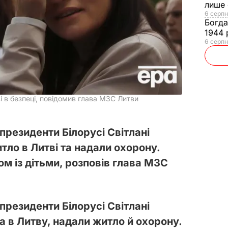
лише 
6 серпн
Богд
1944 
6 серпн
і в безпеці, повідомив глава МЗС Литви
 президенти Білорусі Світлані
тло в Литві та надали охорону.
ом із дітьми, розповів глава МЗС
 президенти Білорусі Світлані
а в Литву, надали житло й охорону.