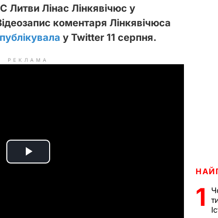
С Литви Лінас Лінкявічюс у
Відеозапис коментаря
Лінкявічюса
публікувала
у Twitter 11 серпня.
РЕКЛАМА
P
НАЙ
l
1
Ч
т
a
І