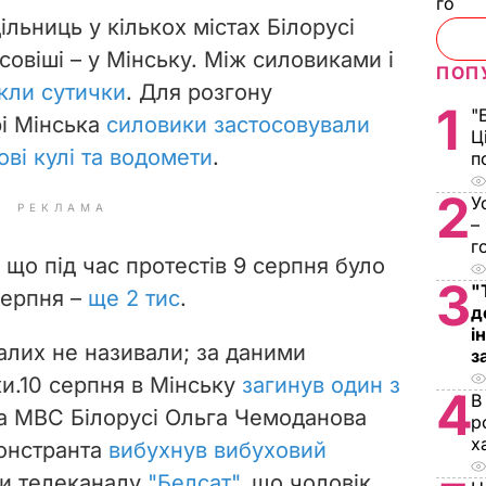
го
ільниць у кількох містах Білорусі
овіші – у Мінську. Між силовиками і
ПОП
кли сутички
. Для розгону
1
"
рі Мінська
силовики застосовували
Ц
ові кулі та водомети
.
п
2
У
РЕКЛАМА
–
г
 що під час протестів 9 серпня було
3
"
 серпня –
ще 2 тис
.
д
і
алих не називали; за даними
з
и.
10 серпня в Мінську
загинув один з
4
В
а МВС Білорусі Ольга Чемоданова
р
х
онстранта
вибухнув вибуховий
ли телеканалу
"Белсат"
, що чоловік