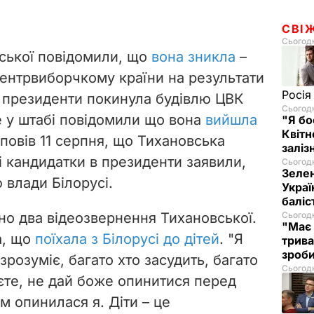
СВІ
Сьогодн
вської повідомили, що
вона зникла
–
Центрвиборчкому країни на результати
Росія
 президенти покинула будівлю ЦВК
Сьогодн
е у штабі повідомили що вона
вийшла
"Я бо
Квітн
зповів 11 серпня, що Тихановська
заліз
і кандидатки в президенти заявили,
Сьогодн
Зелен
 влади Білорусі.
Украї
баліс
но два відеозвернення Тихановської.
Сьогодн
"Має 
а, що
поїхала з Білорусі до дітей
. "
Я
трива
зроб
зрозуміє, багато хто засудить, багато
Сьогодн
аєте, не дай боже опинитися перед
им опинилася я
.
Діти – це