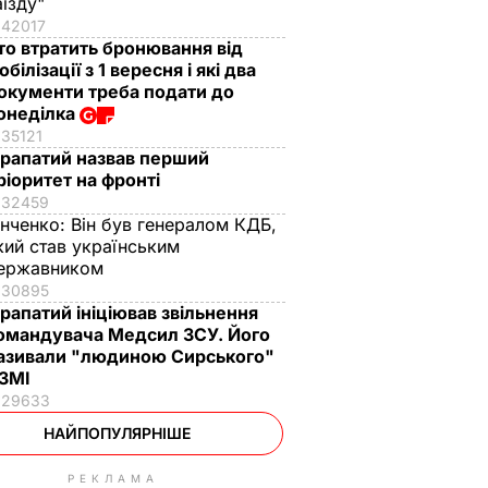
аїзду"
42017
то втратить бронювання від
обілізації з 1 вересня і які два
окументи треба подати до
онеділка
35121
рапатий назвав перший
ріоритет на фронті
32459
інченко:
Він був генералом КДБ,
кий став українським
ержавником
30895
рапатий ініціював звільнення
омандувача Медсил ЗСУ. Його
азивали "людиною Сирського"
 ЗМІ
29633
НАЙПОПУЛЯРНІШЕ
РЕКЛАМА