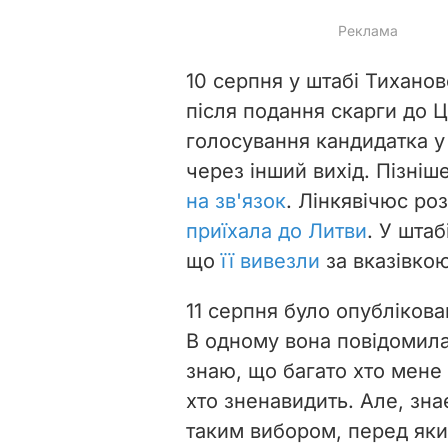
10 серпня у штабі Тихано
після подання скарги до 
голосування кандидатка у
через інший вихід. Пізніш
на зв'язок
. Лінкявічюс ро
приїхала до Литви
.
У штаб
що
її вивезли
за вказівкою
11 серпня було опублікова
В одному вона повідомил
знаю, що багато хто мене 
хто зненавидить. Але, зн
таким вибором, перед як