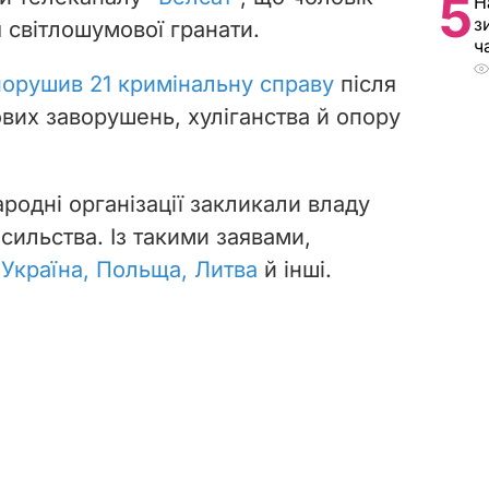
5
Н
з
 світлошумової гранати.
ч
порушив 21 кримінальну справу
після
ових заворушень, хуліганства й опору
родні організації закликали владу
асильства. Із такими заявами,
Україна, Польща, Литва
й
інші.