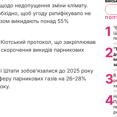
війс
ї щодо недопущення зміни клімату.
еобхідно, щоб угоду ратифікувало не
ПОП
разом викидають понад 55%
1
"
Ц
п
 Кіотський протокол, що закріплював
2
"
і скорочення викидів парникових
д
і
з
ні Штати зобов'язалися до 2025 року
3
В
феру парникових газів на 26–28%
р
х
оку.
4
Н
П
п
р