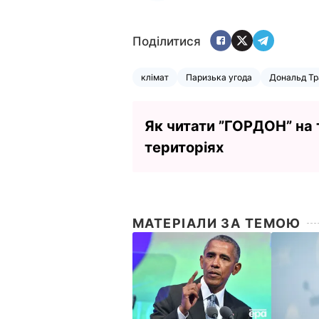
Поділитися
клімат
Паризька угода
Дональд Т
Як читати ”ГОРДОН” на
територіях
МАТЕРІАЛИ ЗА ТЕМОЮ