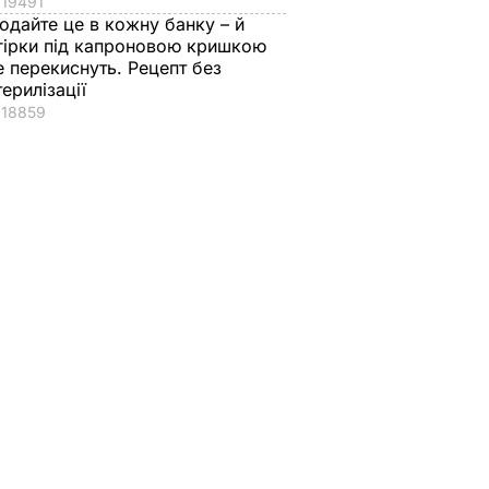
19491
одайте це в кожну банку – й
гірки під капроновою кришкою
е перекиснуть. Рецепт без
терилізації
18859