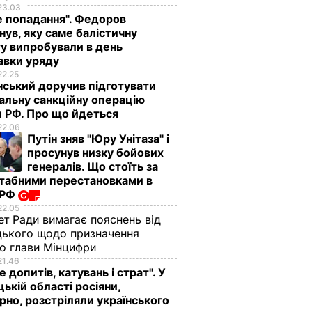
23.03
е попадання". Федоров
нув, яку саме балістичну
у випробували в день
авки уряду
22.25
ський доручив підготувати
альну санкційну операцію
 РФ. Про що йдеться
22.06
Путін зняв "Юру Унітаза" і
просунув низку бойових
генералів. Що стоїть за
табними перестановками в
 РФ
22.05
ет Ради вимагає пояснень від
ького щодо призначення
о глави Мінцифри
21.46
е допитів, катувань і страт". У
ькій області росіяни,
рно, розстріляли українського