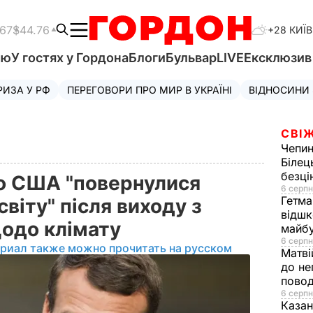
.67
$44.76
+28 КИЇВ
'ю
У гостях у Гордона
Блоги
Бульвар
LIVE
Ексклюзи
РИЗА У РФ
ПЕРЕГОВОРИ ПРО МИР В УКРАЇНІ
ВІДНОСИНИ
СВІЖ
Чепи
Білец
безц
о США "повернулися
6 серпн
Гетма
віту" після виходу з
відшк
щодо клімату
майбу
6 серпн
ериал также можно прочитать на русском
Матві
до не
повод
6 серпн
Казан