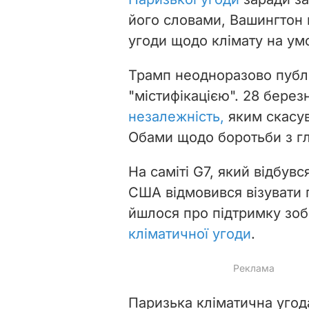
його словами, Вашингтон
угоди щодо клімату на ум
Трамп неодноразово публі
"містифікацією". 28 березн
незалежність,
яким скасув
Обами щодо боротьби з г
На саміті G7, який відбувс
США відмовився візувати 
йшлося про підтримку зоб
кліматичної угоди
.
Паризька кліматична угод