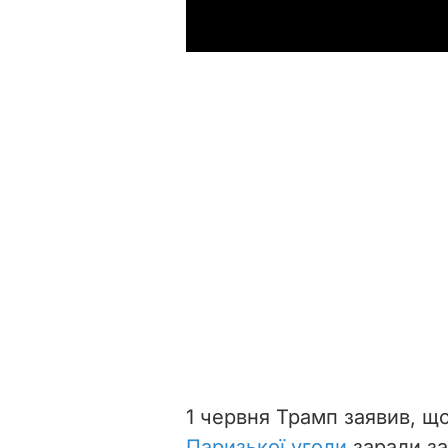
1 червня Трамп заявив, щ
Паризької угоди
заради за