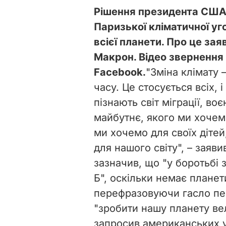
Рішення президента США 
Паризької кліматичної уго
всієї планети. Про це за
Макрон. Відео звернення
Facebook.
"Зміна клімату 
часу. Це стосується всіх, 
пізнають світ міграції, во
майбутнє, якого ми хочемо
ми хочемо для своїх дітей
для нашого світу", – заяв
зазначив, що "у боротьбі
Б", оскільки немає планет
перефразовуючи гасло пе
"зробити нашу планету в
запросив американських у