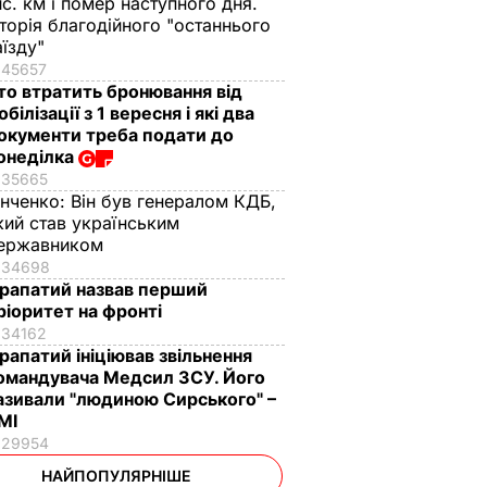
ис. км і помер наступного дня.
сторія благодійного "останнього
аїзду"
45657
то втратить бронювання від
обілізації з 1 вересня і які два
окументи треба подати до
онеділка
35665
інченко:
Він був генералом КДБ,
кий став українським
ержавником
34698
рапатий назвав перший
ріоритет на фронті
34162
рапатий ініціював звільнення
омандувача Медсил ЗСУ. Його
азивали "людиною Сирського" –
МІ
29954
НАЙПОПУЛЯРНІШЕ