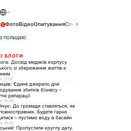
в
Фото
Відео
Опитування
Спецпроєкти
Війна в Укра
 З ПОЛЬЩЕЮ
І БЛОГИ
нога:
Досвід медиків корпусу
ького зі збереження життів є
інним
я, 21.16
нцев:
Єдине джерело для
одування збитків бізнесу –
тні репарації
я, 18.45
йчук:
До громади ставляться, як
повносправних. Будете гарно
итися – пустимо воду в басейн
я, 16.30
ський:
Пропустили круглу дату.