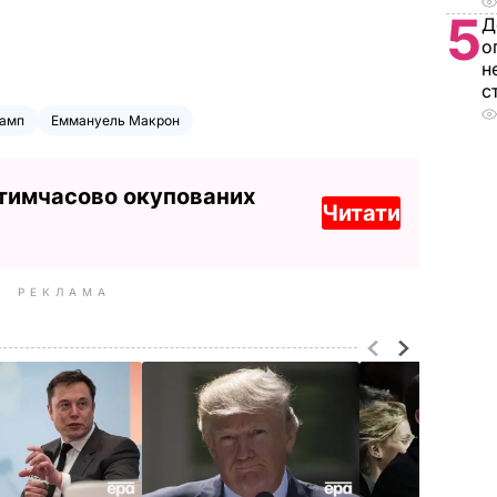
5
Д
о
н
с
рамп
Еммануель Макрон
 тимчасово окупованих
Читати
РЕКЛАМА