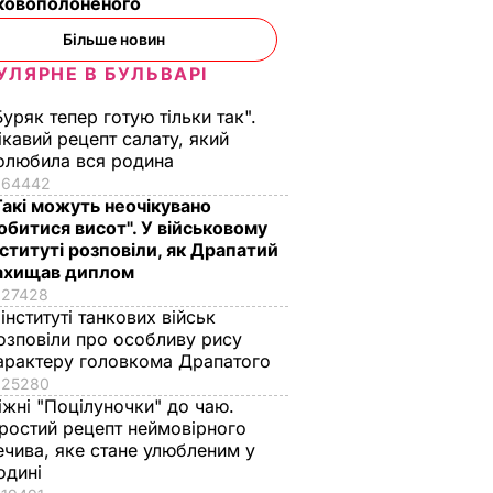
ьковополоненого
Більше новин
УЛЯРНЕ В БУЛЬВАРІ
Буряк тепер готую тільки так".
ікавий рецепт салату, який
олюбила вся родина
64442
Такі можуть неочікувано
обитися висот". У військовому
нституті розповіли, як Драпатий
ахищав диплом
27428
 інституті танкових військ
озповіли про особливу рису
арактеру головкома Драпатого
25280
іжні "Поцілуночки" до чаю.
ростий рецепт неймовірного
ечива, яке стане улюбленим у
одині