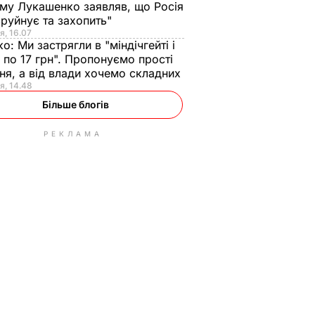
ому Лукашенко заявляв, що Росія
зруйнує та захопить"
я, 16.07
ко:
Ми застрягли в "міндічгейті і
 по 17 грн". Пропонуємо прості
ня, а від влади хочемо складних
я, 14.48
Більше блогів
РЕКЛАМА