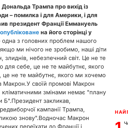
Дональда Трампа про вихід із
ди – помилка і для Америки, і для
явив президент Франції Еммануель
опубліковане
на його сторінці у
– одна з головних проблем нашого
і якщо ми нічого не зробимо, наші діти
єн, злиднів, небезпечний світ. Це не те
 для себе, це не те майбутнє, якого
, це не те майбутнє, якого ми хочемо
ив Макрон.У своїй промові Макрон
 з кліматичними змінами немає "плану
и Б".Президент закликав,
редвиборчої кампанії Трампа,
НАЙ
еликою знову".Водночас Макрон
1
Ч
чених переїхати до Франції і