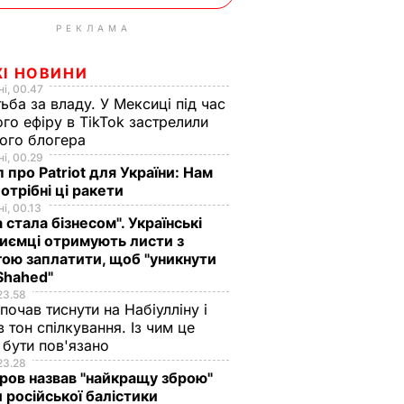
РЕКЛАМА
ЖІ НОВИНИ
і, 00.47
ьба за владу. У Мексиці під час
го ефіру в TikTok застрелили
ого блогера
і, 00.29
 про Patriot для України: Нам
отрібні ці ракети
і, 00.13
а стала бізнесом". Українські
иємці отримують листи з
ою заплатити, щоб "уникнути
Shahed"
23.58
 почав тиснути на Набіулліну і
в тон спілкування. Із чим це
бути пов'язано
23.28
ов назвав "найкращу зброю"
 російської балістики