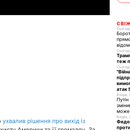
y
V
СВІ
Сьогодн
i
Борот
прямо
відом
d
Сьогодн
Трамп
e
теж п
Сьогодн
"Війн
o
підпр
вимог
атак 
Вчора, 
Путін
зміни
може 
Вчора, 
о
ухвалив рішення про вихід із
Федор
проти
хисту Америки та її громадян. За