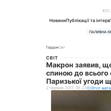
€51
Новини
Публікації та інтерв
ПАЛИВНА К
Гордон
Світ
СВІТ
Макрон заявив, щ
спиною до всього с
Паризької угоди 
2 червня 2017, 05.23
Этот мат