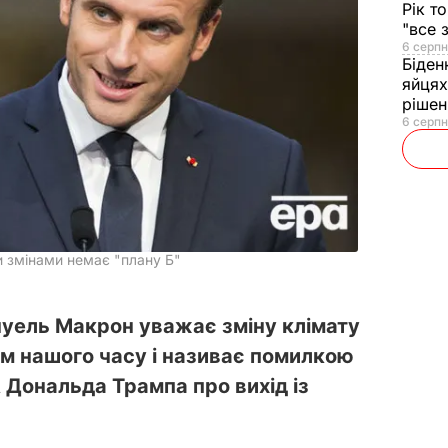
Рік т
"все 
6 серпн
Біден
яйцях
рішен
6 серпн
и змінами немає "плану Б"
уель Макрон уважає зміну клімату
ем нашого часу і називає помилкою
Дональда Трампа про вихід із