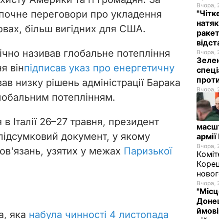
Вчора, 
 почне переговори про укладення
"Чітк
натяк
овах, більш вигідних для США.
ракет
відст
чно називав глобальне потепління
Вчора, 
Зелен
я він
підписав указ про енергетичну
спеці
проти
ав низку рішень адміністрації Барака
Вчора, 
лобальним потеплінням.
я в Італії 26–27 травня, президент
масш
підсумковий документ, у якому
армії
Вчора, 
ов'язань, узятих у межах
Паризької
Коміт
Корец
новог
Вчора, 
"Місц
Донец
ймові
а, яка
набула чинності
4 листопада